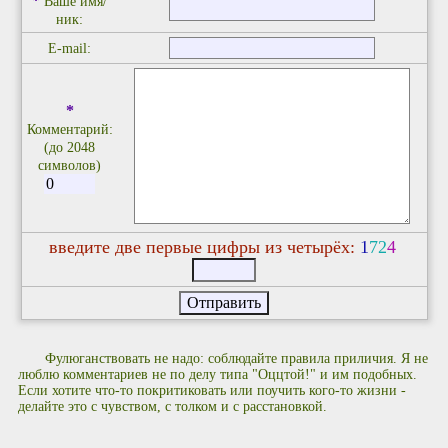
*
Ваше имя/
ник:
E-mail:
*
Комментарий:
(до 2048
символов)
введите две первые цифры из четырёх:
1
7
2
4
Фулюганствовать не надо: соблюдайте правила приличия. Я не
люблю комментариев не по делу типа "Оццтой!" и им подобных.
Если хотите что-то покритиковать или поучить кого-то жизни -
делайте это с чувством, с толком и с расстановкой.