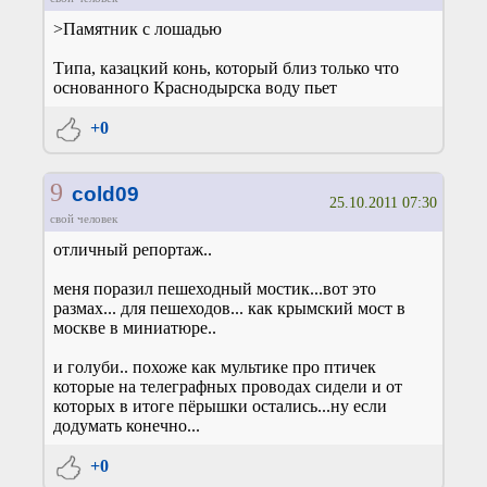
>Памятник с лошадью
Типа, казацкий конь, который близ только что
основанного Краснодырска воду пьет
+0
9
cold09
25.10.2011 07:30
свой человек
отличный репортаж..
меня поразил пешеходный мостик...вот это
размах... для пешеходов... как крымский мост в
москве в миниатюре..
и голуби.. похоже как мультике про птичек
которые на телеграфных проводах сидели и от
которых в итоге пёрышки остались...ну если
додумать конечно...
+0