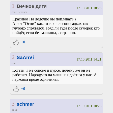
1
Вечное дитя
17.10.2011 10:23
свой человек
Красиво! На лодочке бы поплавать:)
А вот "Огни" как-то так в лесопосадках так
глубоко спрятался, вряд ли туда после сумерек кто
пойдёт, если без машины, - страшно.
+0
2
SaAnVi
17.10.2011 14:21
tzar
Кстати, я не совсем в курсе, почему же он не
работает. Народу-то на машинах дофига у нас. А
парковка вроде офигенная.
+0
3
schmer
17.10.2011 18:26
друг