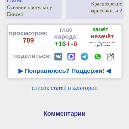
Красноярские
Осенние прогулки у
зарисовки, ч.2
Енисея
зачёт
глас
просмотров:
незачёт
народа:
709
+16
/
-0
голос будет учтён
в
рейтинге
поделиться:
▶ Понравилось? Поддержи!
◀
список статей в категории
Комментарии