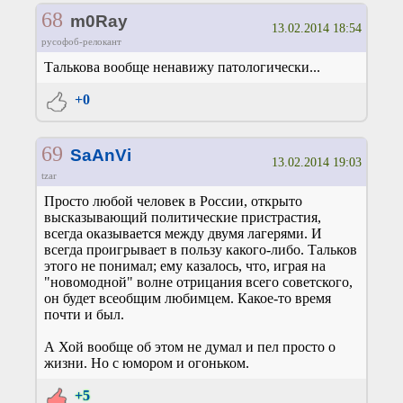
68
m0Ray
13.02.2014 18:54
русофоб-релокант
Талькова вообще ненавижу патологически...
+0
69
SaAnVi
13.02.2014 19:03
tzar
Просто любой человек в России, открыто
высказывающий политические пристрастия,
всегда оказывается между двумя лагерями. И
всегда проигрывает в пользу какого-либо. Тальков
этого не понимал; ему казалось, что, играя на
"новомодной" волне отрицания всего советского,
он будет всеобщим любимцем. Какое-то время
почти и был.
А Хой вообще об этом не думал и пел просто о
жизни. Но с юмором и огоньком.
+5