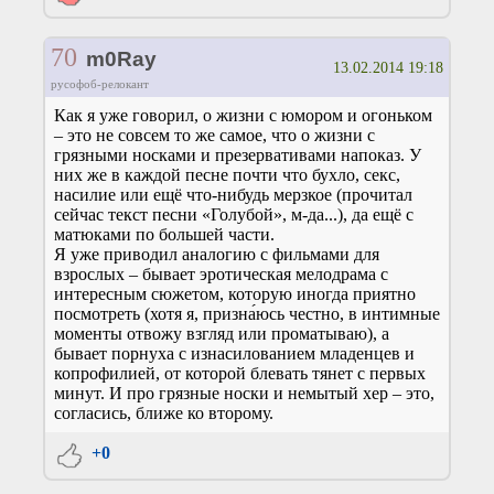
70
m0Ray
13.02.2014 19:18
русофоб-релокант
Как я уже говорил, о жизни с юмором и огоньком
– это не совсем то же самое, что о жизни с
грязными носками и презервативами напоказ. У
них же в каждой песне почти что бухло, секс,
насилие или ещё что-нибудь мерзкое (прочитал
сейчас текст песни «Голубой», м-да...), да ещё с
матюками по большей части.
Я уже приводил аналогию с фильмами для
взрослых – бывает эротическая мелодрама с
интересным сюжетом, которую иногда приятно
посмотреть (хотя я, призна́юсь честно, в интимные
моменты отвожу взгляд или проматываю), а
бывает порнуха с изнасилованием младенцев и
копрофилией, от которой блевать тянет с первых
минут. И про грязные носки и немытый хер – это,
согласись, ближе ко второму.
+0