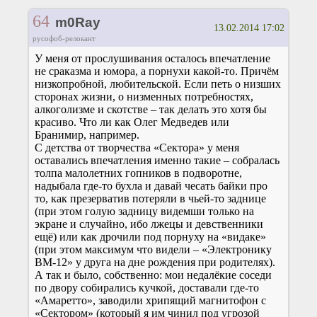
64
m0Ray
13.02.2014 17:02
русофоб-релокант
У меня от прослушивания осталось впечатление
не сраказма и юмора, а порнухи какой-то. Причём
низкопробной, любительской. Если петь о низших
сторонах жизни, о низменных потребностях,
алкоголизме и скотстве – так делать это хотя бы
красиво. Что ли как Олег Медведев или
Бранимир, например.
С детства от творчества «Сектора» у меня
оставались впечатления именно такие – собралась
толпа малолетних гопников в подворотне,
надыбала где-то бухла и давай чесать байки про
то, как презерватив потеряли в чьей-то заднице
(при этом голую задницу видемши только на
экране и случайно, ибо лжецы и девственники
ещё) или как дрочили под порнуху на «видаке»
(при этом максимум что видели – «Электронику
ВМ-12» у друга на дне рождения при родителях).
А так и было, собственно: мои недалёкие соседи
по двору собирались кучкой, доставали где-то
«Амаретто», заводили хрипящий магнитофон с
«Сектором» (который я им чинил под угрозой