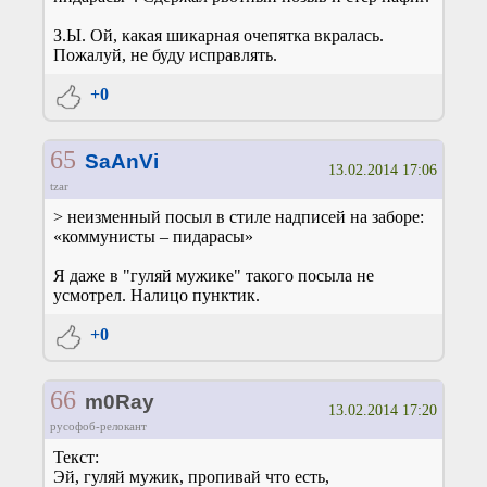
З.Ы. Ой, какая шикарная очепятка вкралась.
Пожалуй, не буду исправлять.
+0
65
SaAnVi
13.02.2014 17:06
tzar
> неизменный посыл в стиле надписей на заборе:
«коммунисты – пидарасы»
Я даже в "гуляй мужике" такого посыла не
усмотрел. Налицо пунктик.
+0
66
m0Ray
13.02.2014 17:20
русофоб-релокант
Текст:
Эй, гуляй мужик, пропивай что есть,