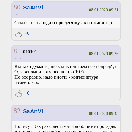
80
SaAnVi
08.01.2020 09:21
tzar
Ссылка на пародию про десятку - в описании. ;)
+0
81
010101
08.01.2020 09:36
гость
Вы таки думаете, шо мы тут читаем всё подряд? ;)
О, я вспомнил эту песню про 10 :)
Но все равно, надо писать - конъюнктура
изменилась.
+0
82
SaAnVi
08.01.2020 09:43
tzar
Почему? Как раз с десяткой я вообще не прогадал.
А вот когда про семёрку песня писалась - в ходу