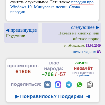
считать случайными. Есть также
пародия про
Windows 10
.
Минусовка песни.
Слова
пародии.
следующее ▶
◀ предыдущее
Нажми на кнопку, или
Неудачник
жёсткое порно
опубликовано:
13.03.2009
комментариев:
83
зачёт
глас
просмотров:
незачёт
народа:
61606
+706
/
-57
голос будет учтён
в
рейтинге
поделиться:
▶ Понравилось? Поддержи!
◀