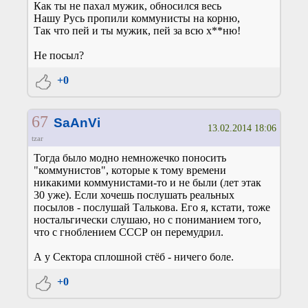
Как ты не пахал мужик, обносился весь
Нашу Русь пропили коммунисты на корню,
Так что пей и ты мужик, пей за всю х**ню!
Не посыл?
+0
67
SaAnVi
13.02.2014 18:06
tzar
Тогда было модно немножечко поносить
"коммунистов", которые к тому времени
никакими коммунистами-то и не были (лет этак
30 уже). Если хочешь послушать реальных
посылов - послушай Талькова. Его я, кстати, тоже
ностальгически слушаю, но с пониманием того,
что с гноблением СССР он перемудрил.
А у Сектора сплошной стёб - ничего боле.
+0