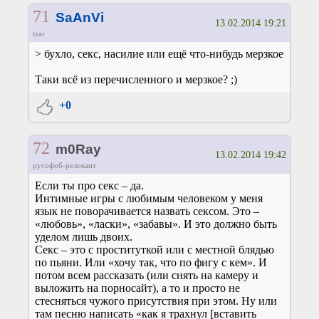
71
SaAnVi
13.02.2014 19:21
tzar
> бухло, секс, насилие или ещё что-нибудь мерзкое
Таки всё из перечисленного и мерзкое? ;)
+0
72
m0Ray
13.02.2014 19:42
русофоб-релокант
Если ты про секс – да.
Интимные игры с любимым человеком у меня
язык не поворачивается назвать сексом. Это –
«любовь», «ласки», «забавы». И это должно быть
уделом лишь двоих.
Секс – это с проституткой или с местной блядью
по пьяни. Или «хочу так, что по фигу с кем». И
потом всем рассказать (или снять на камеру и
выложить на порносайт), а то и просто не
стесняться чужого присутствия при этом. Ну или
там песню написать «как я трахнул [вставить