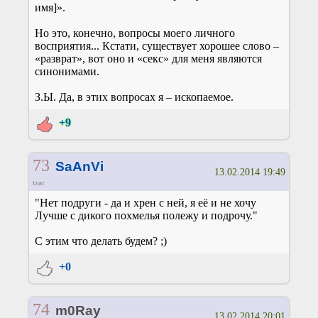
имя]».
Но это, конечно, вопросы моего личного
восприятия... Кстати, существует хорошее слово –
«разврат», вот оно и «секс» для меня являются
синонимами.
З.Ы. Да, в этих вопросах я – ископаемое.
+9
73
SaAnVi
13.02.2014 19:49
tzar
"Нет подруги - да и хрен с ней, я её и не хочу
Лучше с дикого похмелья полежу и подрочу."
С этим что делать будем? ;)
+0
74
m0Ray
13.02.2014 20:01