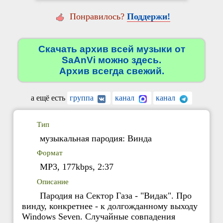
Понравилось?
Поддержи!
Скачать архив всей музыки от
SaAnVi можно здесь.
Архив всегда свежий.
а ещё есть
группа
канал
канал
Тип
музыкальная пародия: Винда
Формат
MP3, 177kbps, 2:37
Описание
Пародия на Сектор Газа - "Видак". Про
винду, конкретнее - к долгожданному выходу
Windows Seven. Случайные совпадения