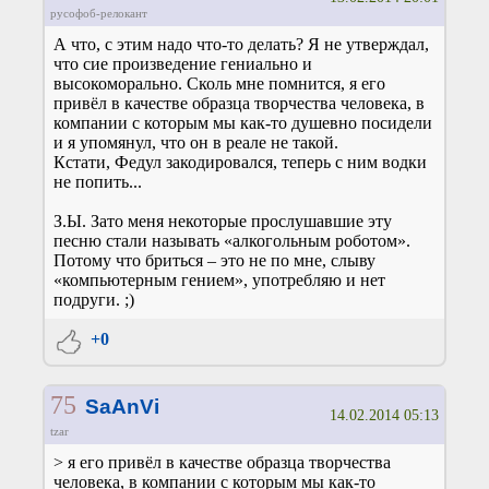
русофоб-релокант
А что, с этим надо что-то делать? Я не утверждал,
что сие произведение гениально и
высокоморально. Сколь мне помнится, я его
привёл в качестве образца творчества человека, в
компании с которым мы как-то душевно посидели
и я упомянул, что он в реале не такой.
Кстати, Федул закодировался, теперь с ним водки
не попить...
З.Ы. Зато меня некоторые прослушавшие эту
песню стали называть «алкогольным роботом».
Потому что бриться – это не по мне, слыву
«компьютерным гением», употребляю и нет
подруги. ;)
+0
75
SaAnVi
14.02.2014 05:13
tzar
> я его привёл в качестве образца творчества
человека, в компании с которым мы как-то