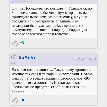
русофоб-релокант
Ой ли? Последнее, что слышал – «Гуляй, мужик».
За такое следовало бы минимум отправить на
принудительное лечение в психушку, а лучше
посадить или расстрелять. Глядишь, и не
насаждали бы в умы молодёжи ненависть к
коммунизму, и вышел бы народ на баррикады
после беловежского предательства.
+3
63
SaAnVi
13.02.2014 15:03
tzar
Да какая там ненависть... Так, к слову пришлось -
именно так себя в те годы и чувствовали. Потом,
Сектор - это всегда сарказм и своеобразное ЧЮ,
далеко не всем понятное. И таки да, какое
"беловежское предательство", если песня про
1992-й?
+0