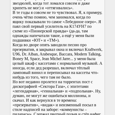
звездюлей, когда тот ломался совсем и даже
хрипеть не мог) и «оттягивались».
В те годы я совсем не то чувствовал. Я, к примеру,
очень чётко помню, чем занимался, когда по
ящику показывали то самое «Лебединое озеро». Я
паял свой первый усилитель на К174УН7 по
схеме из «Пионерской правды» (да-да, там
однажды напечатали такое, а ещё у меня были
подшивки «ЮТ» и «ТМ»).
Когда во дворе опять заводили песню про
презерватив, я закрывал окна и включал Kraftwerk,
U96, Dr. Alban, Arabesque, Baccara, Modern Talking,
Boney M, Space, Jean Michel Jarre... у меня была
целый шкаф с кассетами с нормальной музыкой. А
иногда, если дед разрешал, включал тёплый
ламповый винил и переписывал на кассеты что-
нибудь из того, чего там не было.
Но вот недавно пролетел на торрентах пост с
дискографией «Сектора Газа», с эпитетами
«легендарная», «гениальная» и «подпольная». Ну,
думаю, не могут же ошибаться миллионы, и
скачал. И как вернулся в те времена:
«презерватив», «видак» и неизменный посыл в
стиле надписей на заборе: «коммунисты –
пидарасы». Сдержал рвотный позыв и стёр нафиг.