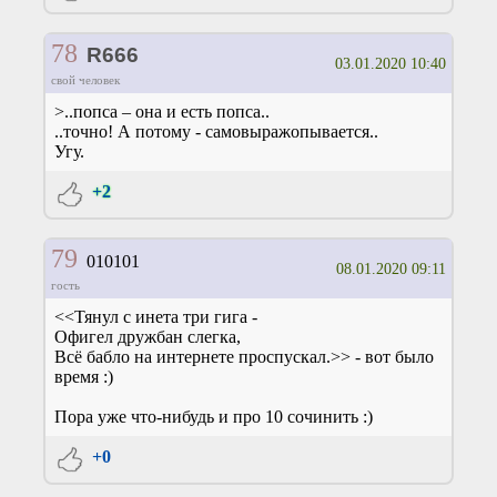
78
R666
03.01.2020 10:40
свой человек
>..попса – она и есть попса..
..точно! А потому - самовыражопывается..
Угу.
+2
79
010101
08.01.2020 09:11
гость
<<Тянул с инета три гига -
Офигел дружбан слегка,
Всё бабло на интернете проспускал.>> - вот было
время :)
Пора уже что-нибудь и про 10 сочинить :)
+0