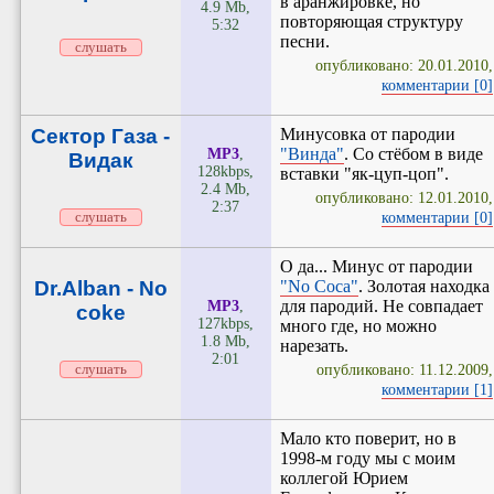
в аранжировке, но
4.9 Mb,
повторяющая структуру
5:32
песни.
слушать
опубликовано: 20.01.2010,
комментарии [0]
Сектор Газа -
Минусовка от пародии
"Винда"
. Со стёбом в виде
MP3
,
Видак
128kbps,
вставки "як-цуп-цоп".
2.4 Mb,
опубликовано: 12.01.2010,
2:37
комментарии [0]
слушать
О да... Минус от пародии
Dr.Alban - No
"No Coca"
. Золотая находка
для пародий. Не совпадает
MP3
,
coke
127kbps,
много где, но можно
1.8 Mb,
нарезать.
2:01
опубликовано: 11.12.2009,
слушать
комментарии [1]
Мало кто поверит, но в
1998-м году мы с моим
коллегой Юрием