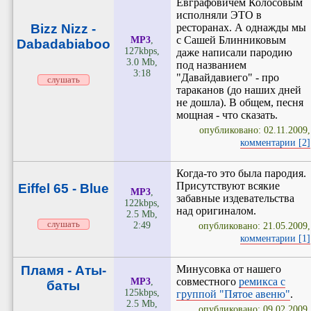
Евграфовичем Колосовым
исполняли ЭТО в
Bizz Nizz -
ресторанах. А однажды мы
с Сашей Блинниковым
MP3
,
Dabadabiaboo
127kbps,
даже написали пародию
3.0 Mb,
под названием
3:18
"Давайдавиего" - про
слушать
тараканов (до наших дней
не дошла). В общем, песня
мощная - что сказать.
опубликовано: 02.11.2009,
комментарии [2]
Когда-то это была пародия.
Присутствуют всякие
Eiffel 65 - Blue
MP3
,
забавные издевательства
122kbps,
над оригиналом.
2.5 Mb,
слушать
2:49
опубликовано: 21.05.2009,
комментарии [1]
Пламя - Аты-
Минусовка от нашего
совместного
ремикса с
MP3
,
баты
125kbps,
группой "Пятое авеню"
.
2.5 Mb,
опубликовано: 09.02.2009,