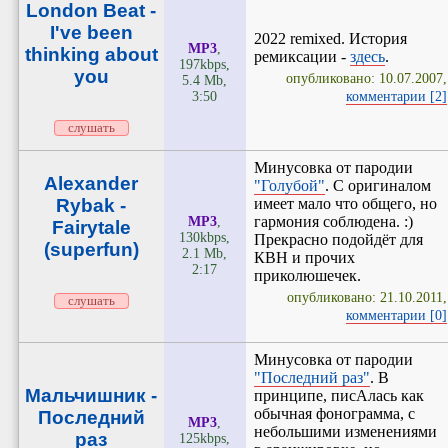
London Beat -
I've been
2022 remixed. История
MP3
,
thinking about
ремиксации -
здесь
.
197kbps,
you
опубликовано: 10.07.2007,
5.4 Mb,
3:50
комментарии [2]
слушать
Минусовка от пародии
Alexander
"Голубой"
. С оригиналом
Rybak -
имеет мало что общего, но
гармония соблюдена. :)
MP3
,
Fairytale
130kbps,
Прекрасно подойдёт для
(superfun)
2.1 Mb,
КВН и прочих
2:17
приколюшечек.
опубликовано: 21.10.2011,
слушать
комментарии [0]
Минусовка от пародии
"Последний раз"
. В
Мальчишник -
принципе, писАлась как
обычная фонограмма, с
Последний
MP3
,
небольшими изменениями
раз
125kbps,