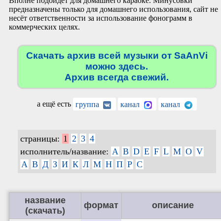
Вполне подойдёт для домашнего караоке. Минусовки
предназначены только для домашнего использования, сайт не
несёт ответственности за использование фонограмм в
коммерческих целях.
Скачать архив всей музыки от SaAnVi
можно здесь.
Архив всегда свежий.
а ещё есть
группа
канал
канал
страницы:
1
2
3
4
исполнитель/название:
A
B
D
E
F
L
M
O
V
А
В
Д
З
И
К
Л
М
Н
П
Р
С
название
формат
описание
(скачать)