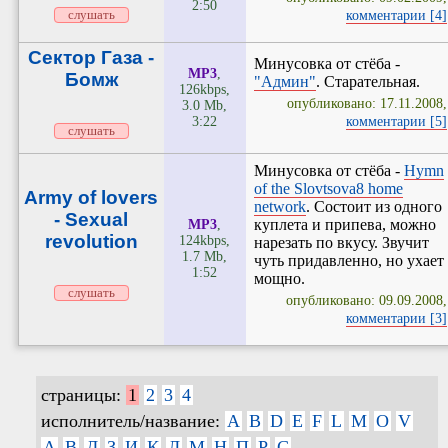
2:50
комментарии [4]
слушать
Сектор Газа -
Минусовка от стёба -
MP3
,
Бомж
"Админ"
. Старательная.
126kbps,
опубликовано: 17.11.2008,
3.0 Mb,
3:22
комментарии [5]
слушать
Минусовка от стёба -
Hymn
of the Slovtsova8 home
Army of lovers
network
. Состоит из одного
- Sexual
куплета и припева, можно
MP3
,
revolution
124kbps,
нарезать по вкусу. Звучит
1.7 Mb,
чуть придавленно, но ухает
1:52
мощно.
слушать
опубликовано: 09.09.2008,
комментарии [3]
страницы:
1
2
3
4
исполнитель/название:
A
B
D
E
F
L
M
O
V
А
В
Д
З
И
К
Л
М
Н
П
Р
С