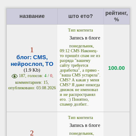
рейтинг,
название
што ето?
%
Тип контента
Запись в блоге
понедельник,
1
09:12 CMS Наконец-
то пришёл спам не из
блог: CMS,
разряда "вашему
нейрослоп, ТО
сайту требуется
100.00
(1.9 Kb)
доработка", а прямо -
"ваша CMS устарела".
187, голосов:
4
/
0
,
CMS? А какая у меня
комментариев: 15,
CMS? Я даже никогда
опубликовано: 03.08.2026
движок не именовал
и не распространял
его. :) Понятно,
спамер долбит..
Тип контента
Запись в блоге
2
понедельник,