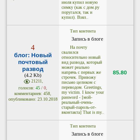
июля купил новую
симку (как с дом.ру
поругался, так и
купил). Взял..
Тип контента
Запись в блоге
4
На почту
свалился
блог: Новый
относительно новый
почтовый
вид развода, который
может реально
развод
85.80
напрячь с первых же
(4.2 Kb)
строчек. Привожу
21211,
письмо целиком с
переводом. Greetings,
голосов:
45
/
0
,
my victim. I know your
комментариев: 458,
password - [мой-
опубликовано: 23.10.2018
реальный-очень-
старый-пароль-от-
вконтакта] That is my..
Тип контента
Запись в блоге