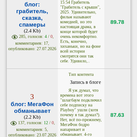
15:54 Грабитель
блог:
"Грабитель с крыши",
грабитель,
2025. Удивительно,
фильм называют
сказка,
89.78
комедией, но это
спамеры
настоящая драма, в
(2.4 Kb)
конце которой будет
очень некомфортно.
285, голосов:
4
/
0
,
Есть, конечно,
комментариев: 17,
хиханьки, но на фоне
опубликовано: 27.07.2026
всей истории
смотрятся они так
себе. Удивило,..
Тип контента
Запись в блоге
Я уж думал, что
3
времена вот этого
"шлагбаум подключил
блог: МегаФон
себе подписку на
Playboy" ушли (хотя
обманывает
87.63
почему я так думал?).
(2.2 Kb)
Нет, всё по-прежнему,
137, голосов:
12
/
0
,
МегаФон бодро
напаривает и
комментариев: 5,
обманывает. 4-го
опубликовано: 23.07.2026