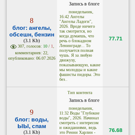
Запись в блоге
понедельник,
16:42 Ангелы
8
"Ангелы Ладоги",
2026. Вроде ничего
блог: ангелы,
так смотрится, но
обсешн, бензин
когда думаешь, что
77.71
(3.1 Kb)
речь о блокадном
Ленинграде... То
307, голосов:
10
/
1
,
получается полная
комментариев: 22,
чушь. Я за любую
опубликовано: 06.07.2026
движуху,
показывающую, какие
мы молодцы и какие
фашисты пидоры. Это
без..
Тип контента
Запись в блоге
понедельник,
9
11:32 Воды "Глубокие
воды", 2026. Начинал
блог: воды,
смотреть с интересом
ЫЫ, спам
и ожиданиями, ведь
76.68
(3.1 Kb)
это Ренни Харлин -