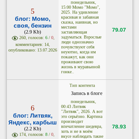
понедельник,
15:00 Момо "Момо",
5
2025. На удивление
красивая и забавная
блог: Момо,
сказка, наивная, но
своя, бензин
местами
79.07
(2.9 Kb)
заставляющая
задуматься. Взрослые
260, голосов:
6
/
0
,
люди однозначно
комментариев: 14,
почувствуют себя
опубликовано: 13.07.2026
неуютно, когда им
покажут, как они
проживают свою
жизнь в муравьиной
гонке..
Тип контента
Запись в блоге
понедельник,
6
00:43 Литвяк
"Литвяк", 2026. А вот
блог: Литвяк,
это серьёзно. Картина
производит
Яндекс, карбыш
78.93
впечатление шедевра,
(2.2 Kb)
хоть и не в моём
174, голосов:
8
/
0
,
вкусе наблюдать такие