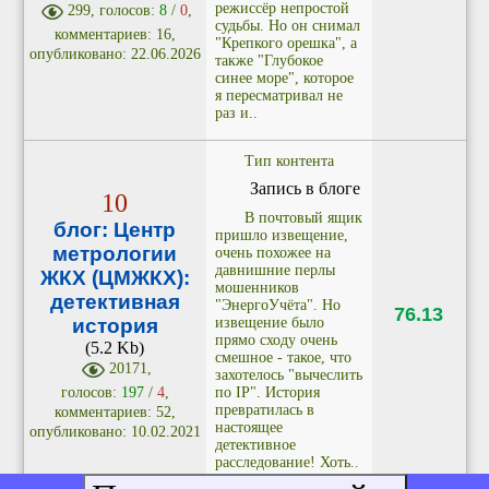
режиссёр непростой
299, голосов:
8
/
0
,
судьбы. Но он снимал
комментариев: 16,
"Крепкого орешка", а
опубликовано: 22.06.2026
также "Глубокое
синее море", которое
я пересматривал не
раз и..
Тип контента
Запись в блоге
10
В почтовый ящик
блог: Центр
пришло извещение,
метрологии
очень похожее на
давнишние перлы
ЖКХ (ЦМЖКХ):
мошенников
детективная
"ЭнергоУчёта". Но
76.13
извещение было
история
прямо сходу очень
(5.2 Kb)
смешное - такое, что
20171,
захотелось "вычеслить
по IP". История
голосов:
197
/
4
,
превратилась в
комментариев: 52,
настоящее
опубликовано: 10.02.2021
детективное
расследование! Хоть..