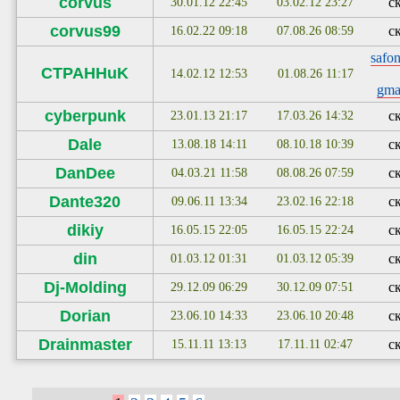
corvus
с
30.01.12 22:45
03.02.12 23:27
corvus99
с
16.02.22 09:18
07.08.26 08:59
safo
CTPAHHuK
14.02.12 12:53
01.08.26 11:17
gma
cyberpunk
с
23.01.13 21:17
17.03.26 14:32
Dale
с
13.08.18 14:11
08.10.18 10:39
DanDee
с
04.03.21 11:58
08.08.26 07:59
Dante320
с
09.06.11 13:34
23.02.16 22:18
dikiy
с
16.05.15 22:05
16.05.15 22:24
din
с
01.03.12 01:31
01.03.12 05:39
Dj-Molding
с
29.12.09 06:29
30.12.09 07:51
Dorian
с
23.06.10 14:33
23.06.10 20:48
Drainmaster
с
15.11.11 13:13
17.11.11 02:47