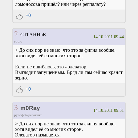
ломоносова пришёл? или через регпалату?
+0
2
CTPAHHuK
14.10.2011 09:44
гость
> До сих пор не знаю, что это за фигня вообще,
хотя видел её со многих сторон.
Если не ошибаюсь, это - элеватор.
Выглядит запущенным. Вряд ли там сейчас хранят
зерно.
+0
3
m0Ray
14.10.2011 09:51
русофоб-релокант
> До сих пор не знаю, что это за фигня вообще,
хотя видел её со многих сторон.
Элеватор называется.