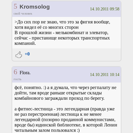
5
Kromsolog
14.10.2011 09:58
свой человек
>До сих пор не знаю, что это за фигня вообще,
хотя видел её со многих сторон
В прошлой жизни - мелькомбинат и элеватор,
сейчас - пристанище некоторых транспортных
компаний.
+0
6
Flora.
14.10.2011 10:14
гость
фсё, понятно. :) а я думала, что через регпалату не
дойти, там вроде раньше открытые склады
комбайнового заграждали проход по берегу.
а фитнес-лестница - это легендарная (правда уже
не раз перестроенная) лестница к не менее
легендарной (позорно проданной коммунистами,
вроде бы) юдинской библиотеке, в которой Ленин
читальным залом пользовался :)