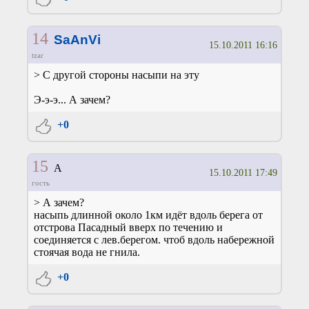
14
SaAnVi
15.10.2011 16:16
tzar
> С другой стороны насыпи на эту
Э-э-э... А зачем?
+0
15
А
15.10.2011 17:49
гость
> А зачем?
насыпь длинной около 1км идёт вдоль берега от
отстрова Пасадный вверх по течению и
соединяется с лев.берегом. чтоб вдоль набережной
стоячая вода не гнила.
+0