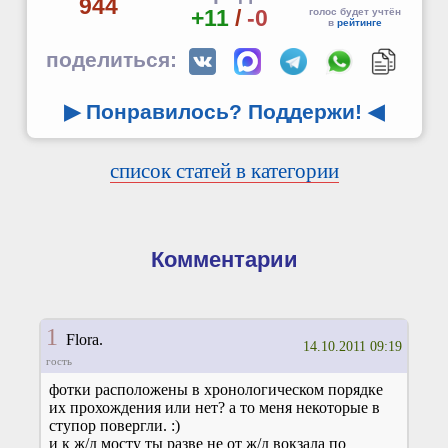
944
+11
/
-0
голос будет учтён
в
рейтинге
поделиться:
▶ Понравилось? Поддержи!
◀
список статей в категории
Комментарии
1
Flora.
14.10.2011 09:19
гость
фотки расположены в хронологическом порядке
их прохождения или нет? а то меня некоторые в
ступор повергли. :)
и к ж/д мосту ты разве не от ж/д вокзала по