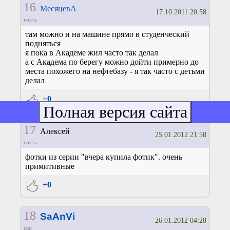
16
МесяцевА
17.10.2011 20:58
гость
там можно и на машине прямо в студенческий
подняться
я пока в Академе жил часто так делал
а с Академа по берегу можно дойти примерно до
места похожего на нефтебазу - я так часто с детьми
делал
+0
17
Алексей
25.01.2012 21:58
гость
фотки из серии "вчера купила фотик". очень
примитивные
+0
18
SaAnVi
26.01.2012 04:28
tzar