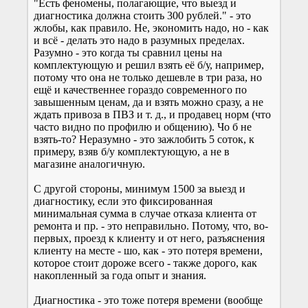
"Есть феномены, полагающие, что выезд и
диагностика должна стоить 300 рублей." - это
жлобы, как правило. Не, экономить надо, но - как
и всё - делать это надо в разумных пределах.
Разумно - это когда ты сравнил цены на
комплектующую и решил взять её б/у, например,
потому что она не только дешевле в три раза, но
ещё и качественнее гораздо современного по
завышенным ценам, да и взять можно сразу, а не
ждать привоза в ПВЗ и т. д., и продавец норм (что
часто видно по профилю и общению). Чо б не
взять-то? Неразумно - это зажлобить 5 соток, к
примеру, взяв б/у комплектующую, а не в
магазине аналогичную.
С другой стороны, минимум 1500 за выезд и
диагностику, если это фиксированная
минимальная сумма в случае отказа клиента от
ремонта и пр. - это неправильно. Потому, что, во-
первых, проезд к клиенту и от него, разъяснения
клиенту на месте - шо, как - это потеря времени,
которое стоит дороже всего - также дорого, как
накопленный за года опыт и знания.
Диагностика - это тоже потеря времени (вообще