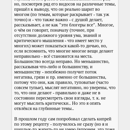
но, посмотрев ряд его видосов на различные темы,
пришёл к выводу, что он реально шарит во
многом (по темам, которые раскрывает - так уж
точно) и - что также важно - с душой делает,
рассказывает, а не как "эти блогеры все". Многое,
о чём он говорит, поначалу (точнее, при
отсутствии должного уровня ума, знаний и
критического мышления - что имеет место у
многих) может показаться какой-то дичью, но,
если вспомнить, что многие многие вещи делают
неправильно - всё становится на места.
Большинство всегда неправо. Но меньшинство,
рассказывая что-либо и большинству, и
меньшинству - неизбежно получит поток
негатива, грязи и пр. именно от большинства,
потому что они, как правило, туповатые (часто
совсем тупые), мыслят негативно, но уверены, что
то, что они делают - правильно и даже не в
состоянии пересмотреть свои взгляды, т. к. не
могут мыслить критически.. Но это я опять
отвлёкся на глубинные темы..
В прошлом году сам попробовал сделать кипрей
по этому рецепту - получилось не сразу (но я и
шашлык-то жарить-то не умею (впрочем, это тоже