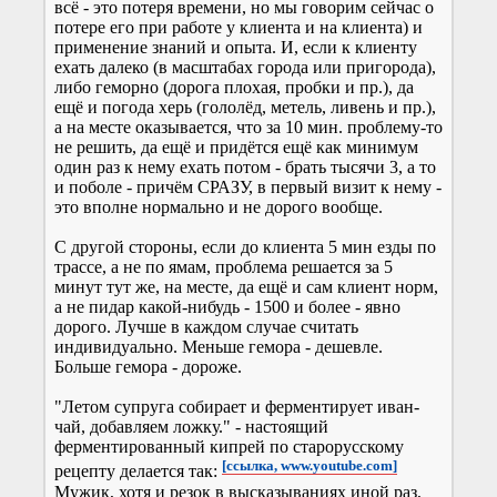
всё - это потеря времени, но мы говорим сейчас о
потере его при работе у клиента и на клиента) и
применение знаний и опыта. И, если к клиенту
ехать далеко (в масштабах города или пригорода),
либо геморно (дорога плохая, пробки и пр.), да
ещё и погода херь (гололёд, метель, ливень и пр.),
а на месте оказывается, что за 10 мин. проблему-то
не решить, да ещё и придётся ещё как минимум
один раз к нему ехать потом - брать тысячи 3, а то
и поболе - причём СРАЗУ, в первый визит к нему -
это вполне нормально и не дорого вообще.
С другой стороны, если до клиента 5 мин езды по
трассе, а не по ямам, проблема решается за 5
минут тут же, на месте, да ещё и сам клиент норм,
а не пидар какой-нибудь - 1500 и более - явно
дорого. Лучше в каждом случае считать
индивидуально. Меньше гемора - дешевле.
Больше гемора - дороже.
"Летом супруга собирает и ферментирует иван-
чай, добавляем ложку." - настоящий
ферментированный кипрей по старорусскому
[ссылка, www.youtube.com]
рецепту делается так:
Мужик, хотя и резок в высказываниях иной раз,