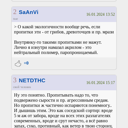
2
SaAnVi
16.01.2024 13:52
tzar
> О какой экологичности вообще речь, если
пропитки эти - от грибов, древоточцев и пр. мрази
Внутрянку-то такими пропитками не мажут.
Лично я изнутри намазал акрилом - это
нейтральный полимер, паропроницаемый.
+0
3
NETDTHC
16.01.2024 15:17
свой человек
Ну это понятно. Пропитывать надо то, что
подвержено сырости и пр. агрессивным средам.
Но пропитки ж частично испаряются понемногу..
И дышишь этим. Это как соседский сортир: вроде
5 м аж от забора, вроде на всех этих разлагателях
современных, вроде и срут нечасто, а всё равно
запах, суко, противный, как ветер в твою сторону,