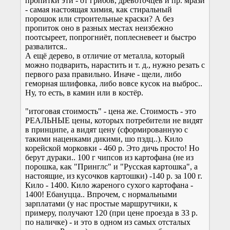
пропитки эти - от грибов, древоточцев и пр. мрази
- самая настоящая химия, как стиральный
порошок или строительные краски? А без
пропиток оно в разных местах неизбежно
поотсыреет, попрогниёт, поплесневеет и быстро
развалится..
А ещё дерево, в отличие от металла, который
можно подварить, нарастить и т. д., нужно резать с
первого раза правильно. Иначе - щели, либо
геморная шлифовка, либо вовсе кусок на выброс..
Ну, то есть, в камин или в костёр.
"итоговая стоимость" - цена же. Стоимость - это
РЕАЛЬНЫЕ цены, которых потребители не видят
в принципе, а видят цену (сформированную с
такими наценками дикими, шо пздц..). Кило
корейской морковки - 460 р. Это дичь просто! Но
берут дураки.. 100 г чипсов из картофана (не из
порошка, как "Принглс" и "Русская картошка", а
настоящие, из кусочков картошки) -140 р. за 100 г.
Кило - 1400. Кило жареного сухого картофана -
1400! Ебануцца.. Впрочем, с нормальными
зарплатами (у нас простые маршрутчики, к
примеру, получают 120 (при цене проезда в 33 р.
по наличке) - и это в одном из самых отсталых