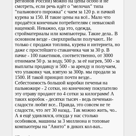
регионов России) можно на цены особо и не
смотреть, если речь идёт о "мелочах" типа
"пальмового пирожка" с чаем за 120 р. и пачкой
курева за 150. И такие цены на всё.. Мало что
продаётся конечным потребителям с невысокой
наценкой. Неважно, еда это, одежда,
стройматериалы или компьютеры. Такие дела.. В
основном везде - сверхприбыли получают.. Не
только с продажи топлива, курева и интернета, но
даже с простейшего стаканчика чая за 30 р. В
пачке - 100 пакетиков, соответственно, от 3000
отнимаем 50 р. за воду, 500 р. за её нагрев, 500 - за
выплаты продавцу и 500 - за аренду и получаем,
что упаковку чая, взятую за 300р. мы продали за
1500. И такой принцип почти везде..
Себестоимость большой коробки печенья на
пальможире - 2 сотки, но конечному покупателю
эту отраву продают по 4 сотки за килограмм! А
таких коробок - десятки тысяч - ведь печеньки-
сладости любят все.. Правда, это совсем не те
сладости, что лет 30 назад.. Так можно жить, чо..
А я ещё удивлялся, откуда у нас столько
особняков, машины за 3 миллиона и топовые
компьютеры на "Авито" в диких кол-вах..