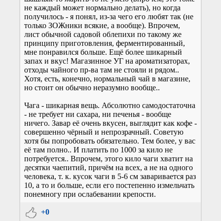
не каждый может нормально делать), но когда
получилось - я понял, из-за чего его любят так (не
только ЗОЖники всякие, а вообще). Впрочем,
лист обычной садовой облепихи по такому же
принципу приготовления, ферментированный,
мне понравился больше. Ещё более шикарный
запах и вкус! Магазинное УГ на ароматизаторах,
отходы чайного пр-ва там не стояли и рядом..
Хотя, есть, конечно, нормальный чай в магазине,
но стоит он обычно неразумно вообще..
Чага - шикарная вещь. Абсолютно самодостаточна
- не требует ни сахара, ни печенья - вообще
ничего. Завар её очень вкусен, выглядит как кофе -
совершенно чёрный и непрозрачный. Советую
хотя бы попробовать обязательно. Тем более, у вас
её там полно.. И платить по 1000 за кило не
потребуется.. Впрочем, этого кило чаги хватит на
десятки чаепитий, причём на всех, а не на одного
человека, т. к. кусок чаги в 5-6 см заваривается раз
10, а то и больше, если его постепенно измельчать
понемногу при ослабевании крепости.
+0