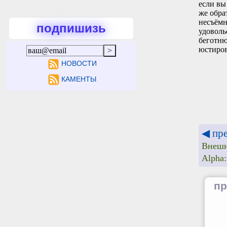
если вы
же обра
несъёмн
подпишизь
удоволь
беготню
юстиров
НОВОСТИ
КАМЕНТЫ
◀ пр
Внешн
Alpha
пр