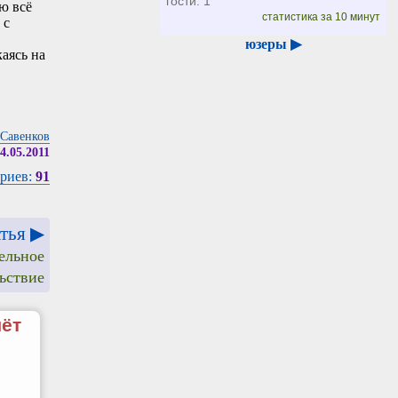
гости: 1
ю всё
статистика за 10 минут
 с
юзеры ▶
аясь на
Савенков
4.05.2011
риев:
91
тья ▶
ельное
ьствие
чёт