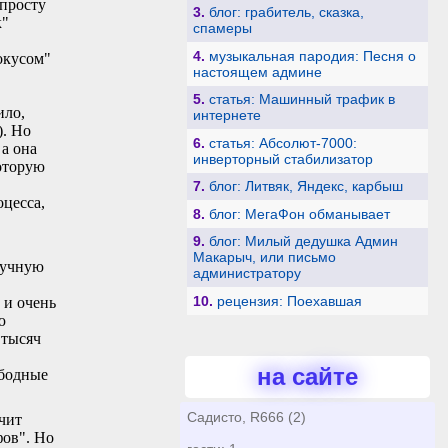
опросту
3.
блог: грабитель, сказка,
к"
спамеры
4.
музыкальная пародия: Песня о
фокусом"
настоящем админе
5.
статья: Машинный трафик в
ило,
интернете
). Но
6.
статья: Абсолют-7000:
 а она
инверторный стабилизатор
которую
7.
блог: Литвяк, Яндекс, карбыш
оцесса,
8.
блог: МегаФон обманывает
9.
блог: Милый дедушка Админ
Макарыч, или письмо
ручную
администратору
10.
рецензия: Поехавшая
 и очень
ю
 тысяч
на сайте
ободные
Садисто, R666 (2)
чит
фов". Но