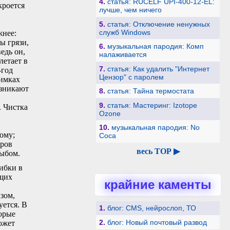
4.
статья: RUCELF UPI-400-12-EL:
кроется
лучше, чем ничего
5.
статья: Отключение ненужных
служб Windows
жнее:
ы грязи,
6.
музыкальная пародия: Комп
едь он,
налаживается
летает в
7.
статья: Как удалить "Интернет
-год
Цензор" с паролем
нимках
озникают
8.
статья: Тайна термостата
9.
статья: Мастеринг: Izotope
. Чистка
Ozone
10.
музыкальная пародия: No
ому;
Coca
оров
весь TOP ▶
дыбом.
ибки в
ющих
крайние каменты
зом,
уется. В
1.
блог: CMS, нейрослоп, ТО
торые
2.
блог: Новый почтовый развод
ожет