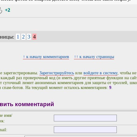
+2
аницы:
1
2
3
4
↑ к началу комментариев
↑↑ к началу страницы
е зарегистрированы.
Зарегистрируйтесь
или
войдите в систему
, чтобы не
 каждый раз проверочный код (и иметь другие приятные функции на сайт
т суточный лимит анонимных комментариев для защиты от троллей, шко
и спам-ботов. На текущий момент осталось комментариев:
9
.
вить комментарий
е имя/
ик:
ail: