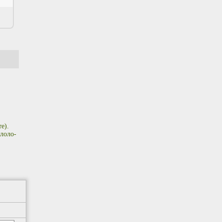
е).
лоло-