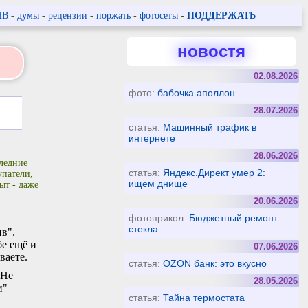
ПВ
-
думы
-
рецензии
-
поржать
-
фотосеты
-
ПОДДЕРЖАТЬ
новостя
02.08.2026
фото:
бабочка аполлон
28.07.2026
статья:
Машинный трафик в
интернете
28.06.2026
ледние
статья:
Яндекс.Директ умер 2:
упатели,
ищем днище
ыт - даже
20.06.2026
фотоприкол:
Бюджетный ремонт
стекла
ив".
бе ещё и
07.06.2026
ваете.
статья:
OZON банк: это вкусно
 Не
28.05.2026
и"
статья:
Тайна термостата