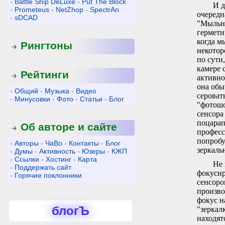
-
Battle Ship DeLuxe
-
Put The Block
И д
-
Prometeus
-
NetZhop
-
SpectrAn
очередн
-
sDCAD
"Мыльни
гермети
когда м
Рингтоны
некотор
по сути
камере 
Рейтинги
активно
она обы
-
Общий
-
Музыка
-
Видео
сероват
-
Минусовки
-
Фото
-
Статьи
-
Блог
"фотошо
сенсора
поцарап
Об авторе и сайте
професс
попробу
-
Авторы
-
ЧаВо
-
Контакты
-
Блог
зеркаль
-
Думы
-
Активность
-
Юзеры
-
КЖП
-
Ссылки
-
Хостинг
-
Карта
Не 
-
Поддержать сайт
фокусир
-
Горячие поклонники
сенсоро
произво
фокус н
блогЪ
"зеркал
находят