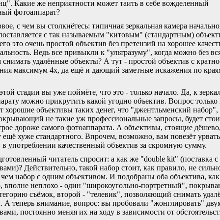
ц". Какие же неприятности может таить в себе вожделенный
ный фотоаппарат?
вое, с чем вы столкнётесь: типичная зеркальная камера начально
поставляется с так называемым "китовым" (стандартным) объект
его это очень простой объектив без претензий на хорошее качест
альность. Ведь все привыкли к "ультразуму", когда можно без вс
 снимать удалённые объекты? А тут - простой объектив с кратн
ния максимум 4x, да ещё и дающий заметные искажения по края
этой стадии вы уже поймёте, что это - только начало. Да, к зерк
арату можно прикрутить какой угодно объектив. Вопрос только 
ят хорошие объективы таких денег, что "джентльменский набор", 
окрывающий не такие уж профессиональные запросы, будет стои
трое дороже самого фотоаппарата. А объективы, стоящие дёшево
у ещё хуже стандартного. Впрочем, возможно, вам повезёт урвать
в употреблении качественный объектив за скромную сумму.
готовленный читатель спросит: а как же "double kit" (поставка с
вами)? Действительно, такой набор стоит, как правило, не сильн
 чем набор с одним объективом. И подобраны оба объектива, как
, вполне неплохо - один "широкоугольно-портретный", покрыв
тегорию съёмок, второй - "телевик", позволяющий снимать уда
. А теперь внимание, вопрос: вы пробовали "жонглировать" дву
вами, постоянно меняя их на ходу в зависимости от обстоятельст