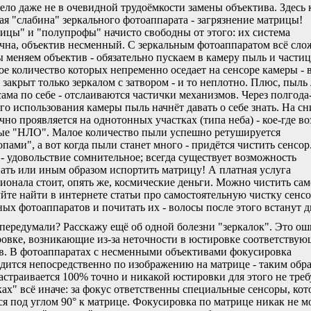
ело даже не в очевидной трудоёмкости замены объектива. Здесь 
ая "слабина" зеркального фотоаппарата - загрязнение матрицы!
цы" и "полупрофы" начисто свободны от этого: их система
чна, объектив несменный. С зеркальным фотоаппаратом всё сло
ы меняем объектив - обязательно пускаем в камеру пыль и частиц
ое количество которых непременно оседает на сенсоре камеры - в
, закрыт только зеркалом с затвором - и то неплотно. Плюс, пыль 
сама по себе - отслаиваются частички механизмов. Через полгода
го использования камеры пыль начнёт давать о себе знать. На с
чно проявляется на однотонных участках (типа неба) - кое-где в
ые "НЛО". Малое количество пыли успешно ретушируется
пами", а вот когда пыли станет много - придётся чистить сенсор
 - удовольствие сомнительное; всегда существует возможность
ать или иным образом испортить матрицу! А платная услуга
ионала стоит, опять же, космические деньги. Можно чистить сам
йте найти в интернете статьи про самостоятельную чистку сенс
ных фотоаппаратов и почитать их - волосы после этого встанут 
передумали? Расскажу ещё об одной болезни "зеркалок". Это ош
овке, возникающие из-за неточности в юстировке соответству
в. В фотоаппаратах с несменными объективами фокусировка
дится непосредственно по изображению на матрице - таким обра
астраивается 100% точно и никакой юстировки для этого не треб
ках" всё иначе: за фокус ответственны специальные сенсоры, ко
ся под углом 90° к матрице. Фокусировка по матрице никак не м