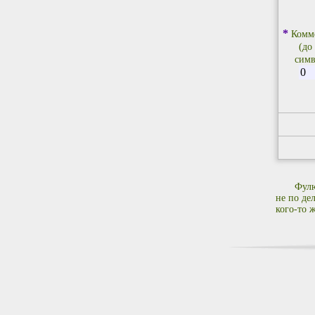
*
Комм
(до
симв
Фулю
не по де
кого-то ж