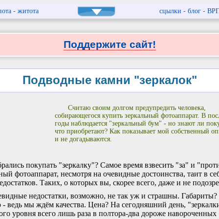
пота
-
житота
сцылки
-
блог
-
ВР
Поддержите сайт!
Подводные камни "зеркалок"
Считаю своим долгом предупредить человека,
собирающегося купить зеркальный фотоаппарат. В пос
годы наблюдается "зеркальный бум" - но знают ли пок
что приобретают? Как показывает мой собственный оп
и не догадываются.
рались покупать "зеркалку"? Самое время взвесить "за" и "прот
ный фотоаппарат, несмотря на очевидные достоинства, таит в се
едостатков. Таких, о которых вы, скорее всего, даже и не подозре
видные недостатки, возможно, не так уж и страшны. Габариты?
 - ведь мы ждём качества. Цена? На сегодняшний день, "зеркалк
ого уровня всего лишь раза в полтора-два дороже навороченных