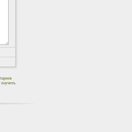
тариев
 поучить