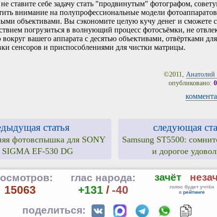
 не ставите себе задачу стать "продвинутым" фотографом, совету
тить внимание на полупрофессиональные модели фотоаппаратов
ыми объективами. Вы сэкономите целую кучу денег и сможете с
ствием погрузиться в волнующий процесс фотосъёмки, не отвлек
 вокруг вашего аппарата с десятью объективами, отвёртками для
ки сенсоров и приспособлениями для чистки матрицы.
©2011,
Анатолий 
опубликовано:
0
коммента
едыдущая статья
следующая ста
яя фотовспышка для SONY
Samsung ST5500: сомнит
: SIGMA EF-530 DG
и дорогое удовол
зачёт
неза
осмотров:
глас народа:
15063
+131
/
-40
голос будет учтён
в
рейтинге
поделиться: