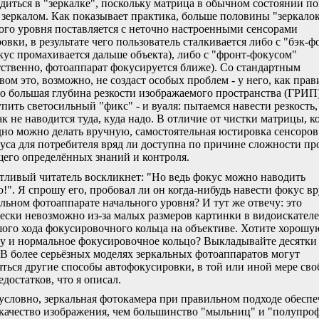
диться в "зеркалке", поскольку матрица в обычном состоянии п
 зеркалом. Как показывает практика, больше половины "зеркало
ого уровня поставляется с неточно настроенными сенсорами
овки, в результате чего пользователь сталкивается либо с "бэк-
кус промахивается дальше объекта), либо с "фронт-фокусом"
тственно, фотоаппарат фокусируется ближе). Со стандартным
вом это, возможно, не создаст особых проблем - у него, как прав
о большая глубина резкости изображаемого пространства (ГРИП
упить светосильный "фикс" - и вуаля: пытаемся навести резкость,
ак не наводится туда, куда надо. В отличие от чистки матрицы, 
дно можно делать вручную, самостоятельная юстировка сенсоров
уса для потребителя вряд ли доступна по причине сложности пр
его определённых знаний и контроля.
ливый читатель воскликнет: "Но ведь фокус можно наводить
!". Я спрошу его, пробовал ли он когда-нибудь навести фокус в
альном фотоаппарате начального уровня? И тут же отвечу: это
ески невозможно из-за малых размеров картинки в видоискателе
ого хода фокусировочного кольца на объективе. Хотите хорошу
у и нормальное фокусировочное кольцо? Выкладывайте десятки
 В более серьёзных моделях зеркальных фотоаппаратов могут
ться другие способы автофокусировки, в той или иной мере св
едостатков, что я описал.
условно, зеркальная фотокамера при правильном подходе обеспе
качество изображения, чем большинство "мыльниц" и "полупро