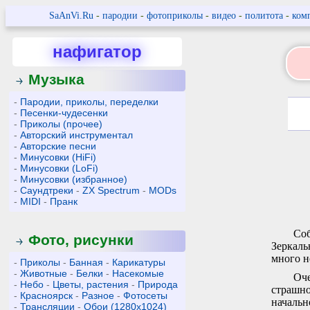
SaAnVi.Ru
-
пародии
-
фотоприколы
-
видео
-
политота
-
ком
нафигатор
Музыка
-
Пародии, приколы, переделки
-
Песенки-чудесенки
-
Приколы (прочее)
-
Авторский инструментал
-
Авторские песни
-
Минусовки (HiFi)
-
Минусовки (LoFi)
-
Минусовки (избранное)
-
Саундтреки
-
ZX Spectrum
-
MODs
-
MIDI
-
Пранк
Соб
Фото, рисунки
Зеркаль
много н
-
Приколы
-
Банная
-
Карикатуры
-
Животные
-
Белки
-
Насекомые
Оче
-
Небо
-
Цветы, растения
-
Природа
страшно
-
Красноярск
-
Разное
-
Фотосеты
начальн
-
Трансляции
-
Обои (1280x1024)