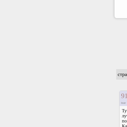
стр
9
tzar
Ту
лу
по
Ка