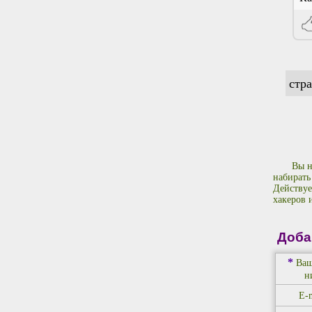
стр
Вы н
набирать
Действуе
хакеров 
Доба
*
Ваш
н
E-m