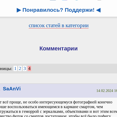
▶ Понравилось? Поддержи!
◀
список статей в категории
Комментарии
аницы:
1
2
3
4
1
SaAnVi
14.02.2024 1
т всё проще, не особо интересующемуся фотографией конечно
чше воспользоваться имеющимся в кармане смартом, чем
гружаться в геморрой с зеркалками, объективами и вот этим все
чество фоток со смартов достаточное, чтобы всё было пофигу.