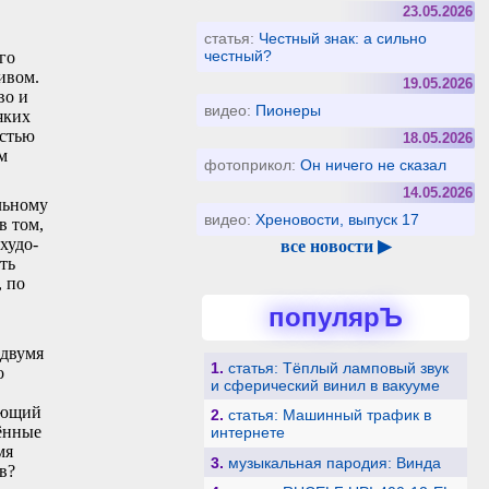
23.05.2026
статья:
Честный знак: а сильно
честный?
го
ивом.
19.05.2026
во и
видео:
Пионеры
яких
остью
18.05.2026
м
фотоприкол:
Он ничего не сказал
14.05.2026
альному
видео:
Хреновости, выпуск 17
в том,
худо-
все новости ▶
ть
, по
популярЪ
 двумя
1.
статья: Тёплый ламповый звук
о
и сферический винил в вакууме
ающий
2.
статья: Машинный трафик в
лённые
интернете
мя
3.
музыкальная пародия: Винда
в?