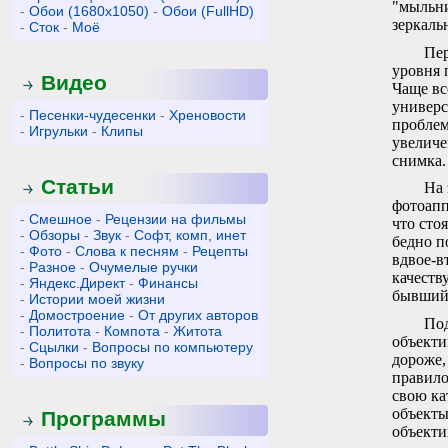
"мыльни
-
Обои (1680x1050)
-
Обои (FullHD)
зеркаль
-
Сток
-
Моё
Пер
уровня 
Видео
Чаще вс
универс
-
Песенки-чудесенки
-
Хреновости
проблем
-
Игрульки
-
Клипы
увеличе
снимка.
Статьи
На 
фотоапп
-
Смешное
-
Рецензии на фильмы
что сто
-
Обзоры
-
Звук
-
Софт, комп, инет
бедно п
-
Фото
-
Слова к песням
-
Рецепты
вдвое-в
-
Разное
-
Очумелые ручки
качеств
-
Яндекс.Директ
-
Финансы
бывший 
-
Истории моей жизни
-
Домостроение
-
От других авторов
Под
-
Политота
-
Компота
-
Житота
объекти
-
Сцылки
-
Вопросы по компьютеру
дороже,
-
Вопросы по звуку
правило
свою ка
объекты
Программы
объекти