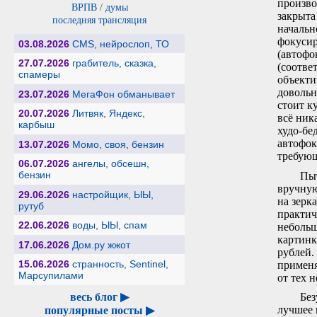
произво
ВРПВ
/
думы
закрыта
последняя трансляция
начальн
фокусир
03.08.2026
CMS, нейрослоп, ТО
(автофо
27.07.2026
грабитель, сказка,
(соотве
спамеры
объекти
довольн
23.07.2026
МегаФон обманывает
стоит к
20.07.2026
Литвяк, Яндекс,
всё ник
карбыш
худо-бе
автофок
13.07.2026
Момо, своя, бензин
требующ
06.07.2026
ангелы, обсешн,
бензин
Пыт
вручную
29.06.2026
настройщик, ЫЫ,
на зерк
рутуб
практич
22.06.2026
воды, ЫЫ, спам
небольш
картинк
17.06.2026
Дом.ру жжот
рублей.
15.06.2026
странность, Sentinel,
применя
Марсупилами
от тех н
весь блог ▶
Без
лучшее 
популярные посты ▶