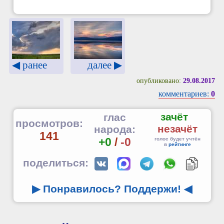
◀ ранее
далее ▶
опубликовано:
29.08.2017
комментариев:
0
зачёт
глас
просмотров:
незачёт
народа:
141
+0
/
-0
голос будет учтён
в
рейтинге
поделиться:
▶ Понравилось? Поддержи!
◀