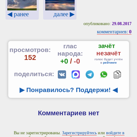
◀ ранее
далее ▶
опубликовано:
29.08.2017
комментариев:
0
зачёт
глас
просмотров:
незачёт
народа:
152
+0
/
-0
голос будет учтён
в
рейтинге
поделиться:
▶ Понравилось? Поддержи!
◀
Комментариев нет
Вы не зарегистрированы.
Зарегистрируйтесь
или
войдите в