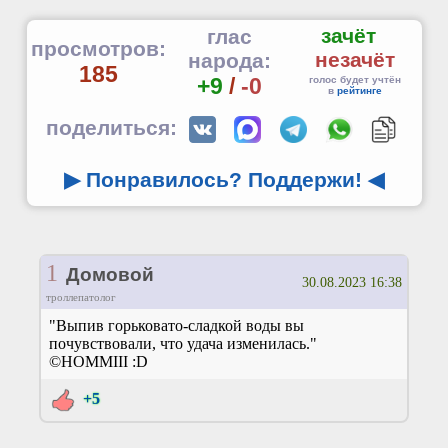
зачёт
глас
просмотров:
незачёт
народа:
185
+9
/
-0
голос будет учтён
в
рейтинге
поделиться:
▶ Понравилось? Поддержи!
◀
1
Домовой
30.08.2023 16:38
троллепатолог
"Выпив горьковато-сладкой воды вы
почувствовали, что удача изменилась."
©️HOMMIII :D
+5