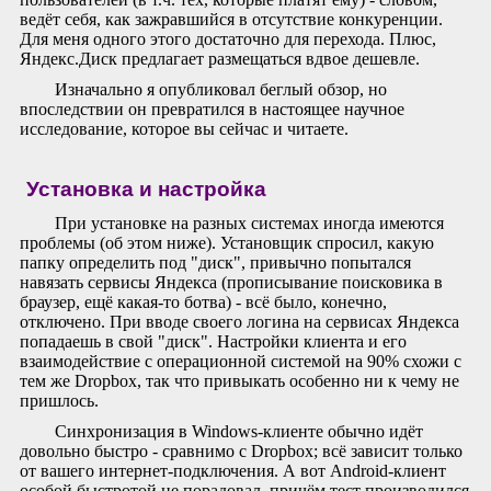
ведёт себя, как зажравшийся в отсутствие конкуренции.
Для меня одного этого достаточно для перехода. Плюс,
Яндекс.Диск предлагает размещаться вдвое дешевле.
Изначально я опубликовал беглый обзор, но
впоследствии он превратился в настоящее научное
исследование, которое вы сейчас и читаете.
Установка и настройка
При установке на разных системах иногда имеются
проблемы (об этом ниже). Установщик спросил, какую
папку определить под "диск", привычно попытался
навязать сервисы Яндекса (прописывание поисковика в
браузер, ещё какая-то ботва) - всё было, конечно,
отключено. При вводе своего логина на сервисах Яндекса
попадаешь в свой "диск". Настройки клиента и его
взаимодействие с операционной системой на 90% схожи с
тем же Dropbox, так что привыкать особенно ни к чему не
пришлось.
Синхронизация в Windows-клиенте обычно идёт
довольно быстро - сравнимо с Dropbox; всё зависит только
от вашего интернет-подключения. А вот Android-клиент
особой быстротой не порадовал, причём тест производился