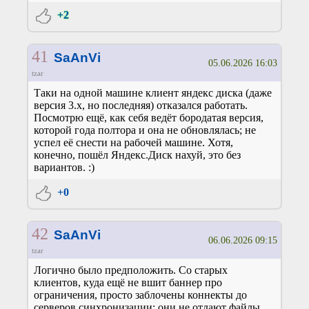
+2
41
SaAnVi
05.06.2026 16:03
tzar
Таки на одной машине клиент яндекс диска (даже
версия 3.х, но последняя) отказался работать.
Посмотрю ещё, как себя ведёт бородатая версия,
которой года полтора и она не обновлялась; не
успел её снести на рабочей машине. Хотя,
конечно, пошёл Яндекс.Диск нахуй, это без
вариантов. :)
+0
42
SaAnVi
06.06.2026 09:15
tzar
Логично было предположить. Со старых
клиентов, куда ещё не вшит баннер про
ограничения, просто заблочены коннекты до
серверов синхронизации; они не отдают файлы.