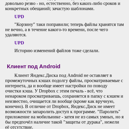
довольно резво - но, естественно, без каких-либо сроков и
конкретных обещаний; зачастую шаблонами.
UPD
"Корзину" таки поправили; теперь файлы хранятся там
не вечно, а в течение какого-то времени, после чего
удаляются.
UPD
Историю изменений файлов тоже сделали.
Клиент под Android
Клиент Яндекс.Диска под Android не оставляет в
промежуточных кэшах подолгу файлы, просматриваемые с
интернета, да и вообще имеет настройки по поводу
очистки кэша. У Dropbox с этим печаль - всё, что
ненароком просматриваешь, сохраняется в папку с кэшем и
неизвестно, очищается ли вообще (кроме как вручную,
конечно). В отличие от Dropbox, Яндекс.Диск не имеет
возможности запаролить доступ к программе. "Паролить"
приложение на мобильнике - затея не из самых умных, но я
бы предпочёл наличие такой "защиты от дурака", нежели
её отсутствие.