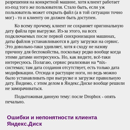
разрешения на конкретной машине, хотя клиент работает
из-под того же пользователя. Стало быть, если уж
пользователь может открыть файл (а в той ситуации точно
мог) - то и клиенту он должен быть доступен.
Ко всему прочему, клиент не сохраняет оригинальную
дату файла при выгрузке. Из-за этого, на всех
подключаемых после первой синхронизации машинах,
даты файлов устанавливаются в дату загрузки на сервис.
Это довольно-таки удивляет, хотя я сходу не назову
причину для беспокойства, поскольку редко вообще когда
этими датами интересуюсь. Но, как видите, всё-таки
интересуюсь. Полагаю, сервис реализован на *nix-
системах; там дата создания отсутствует, есть только дата
модификации. Отсюда и растущие ноги, но ведь можно
было устанавливать при выгрузке и загрузке правильную
дату. Видимо, с этим делом в Яндекс.Диске вообще решили
не заморачиваться.
Подытоживая данную тему: после Dropbox - опять
печально.
Ошибки и непонятности клиента
Яндекс.Диск