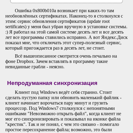
Ошибка 0x800b010a возникает при каких-то там
необновлённых сертификатах. Наконец-то я столкнулся с
этим: сервис обновления сертификатов (update root
sertificates) у меня был убран вручную в установке системы.
:) Я работал на этой самой системе десять лет и все десять
лет все программы ставились исправно. А вот Яндекс.Диск
показал мне, что отключать этот супер-полезный сервис,
который пригождается раз в десять лет, не стоит.
Всё вышеописанное смотрится очень печально на
фоне Dropbox. Зачем вставлять в программу такие
невиданные грабли - неясно.
Непродуманная синхронизация
Клиент под Windows ведёт себя странно. Стоит
сделать пустую папку или обновить маленький файлик -
клиент начинает ворочаться пару минут и грузить
процессор. Под Windows7 столкнулся с непонятными
ошибками "Невозможно открыть файл", когда клиент не
мог его синхронизировать и показывал на иконке файла
"крестик". Так и не понял, с чем это связано - помогало
простое пересохранение файла; возможно, это были