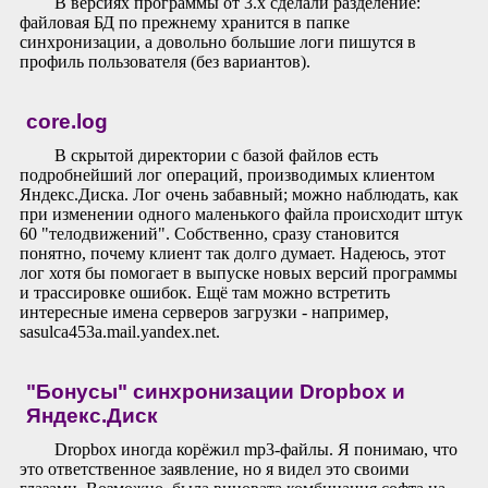
В версиях программы от 3.х сделали разделение:
файловая БД по прежнему хранится в папке
синхронизации, а довольно большие логи пишутся в
профиль пользователя (без вариантов).
core.log
В скрытой директории с базой файлов есть
подробнейший лог операций, производимых клиентом
Яндекс.Диска. Лог очень забавный; можно наблюдать, как
при изменении одного маленького файла происходит штук
60 "телодвижений". Собственно, сразу становится
понятно, почему клиент так долго думает. Надеюсь, этот
лог хотя бы помогает в выпуске новых версий программы
и трассировке ошибок. Ещё там можно встретить
интересные имена серверов загрузки - например,
sasulca453a.mail.yandex.net.
"Бонусы" синхронизации Dropbox и
Яндекс.Диск
Dropbox иногда корёжил mp3-файлы. Я понимаю, что
это ответственное заявление, но я видел это своими