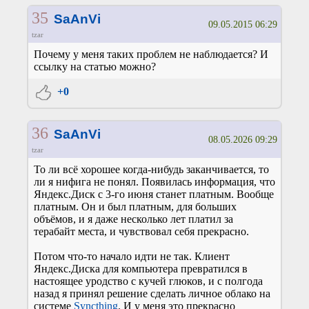
35
SaAnVi
09.05.2015 06:29
tzar
Почему у меня таких проблем не наблюдается? И
ссылку на статью можно?
+0
36
SaAnVi
08.05.2026 09:29
tzar
То ли всё хорошее когда-нибудь заканчивается, то
ли я нифига не понял. Появилась информация, что
Яндекс.Диск с 3-го июня станет платным. Вообще
платным. Он и был платным, для больших
объёмов, и я даже несколько лет платил за
терабайт места, и чувствовал себя прекрасно.
Потом что-то начало идти не так. Клиент
Яндекс.Диска для компьютера превратился в
настоящее уродство с кучей глюков, и с полгода
назад я принял решение сделать личное облако на
системе
Syncthing
. И у меня это прекрасно