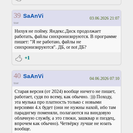
39
SaAnVi
03.06.2026 21:07
tzar
Нихуя не пойму. Яндекс.Диск продолжает
работать, файлы синхронизируются. В программе
пишет: "Я не работаю, файлы не
синхронизируются". ДБ, or not ДБ?
+1
40
SaAnVi
04.06.2026 07:10
tzar
Старая версия (от 2024) вообще ничего не пишет,
работает, судя по всему, как обычно. :))) Походу,
эта мулька про платность только с новыми
версиями 4.х будет (они не нужны нахой, ибо там
парадигму поменяли, полагаются на виндовую
облачную службу, а это глюки, зашквар и пиздец,
впрочем как обычно). Четвёрку лучше не юзать
вообще.