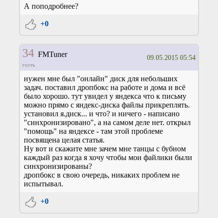
А поподробнее?
+0
34
FMTuner
09.05.2015 05:54
гость
нужен мне был "онлайн" диск для небольших
задач. поставил дропбокс на работе и дома и всё
было хорошо. тут увидел у яндекса что к письму
можно прямо с яндекс-диска файлы прикреплять.
установил я.диск... и что? и ничего - написано
"синхронизировано", а на самом деле нет. открыл
"помощь" на яндексе - там этой проблеме
посвящена целая статья.
Ну вот и скажите мне зачем мне танцы с бубном
каждый раз когда я хочу чтобы мои файлики были
синхронизированы?
дропбокс в свою очередь, никаких проблем не
испытывал.
+0