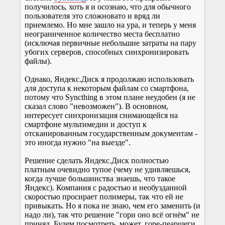
получилось, хоть я и осознаю, что для обычного
пользователя это сложновато и вряд ли
приемлемо. Но мне зашло на ура, и теперь у меня
неограниченное количество места бесплатно
(исключая первичные небольшие затраты на пару
убогих серверов, способных синхронизировать
файлы).
Однако, Яндекс.Диск я продолжаю использовать
для доступа к некоторым файлам со смартфона,
потому что Syncthing в этом плане неудобен (я не
сказал слово "невозможен"). В основном,
интересует синхронизация снимающейся на
смартфоне мультимедии и доступ к
отсканированным государственным документам -
это иногда нужно "на выезде".
Решение сделать Яндекс.Диск полностью
платным очевидно тупое (чему не удивляешься,
когда лучше большинства знаешь, что такое
Яндекс). Компания с радостью и необузданной
скоростью просирает полимеры, так что ей не
привыкать. Но я пока не знаю, чем его заменить (и
надо ли), так что решение "гори оно всё огнём" не
принял. Будем посмотреть, может, горе-пеарщеги