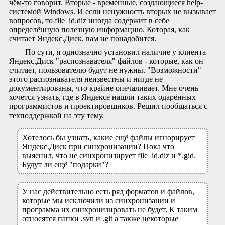
чём-то говорит. Вторые - временные, создающиеся help-
системой Windows. И если ненужность вторых не вызывает
вопросов, то file_id.diz иногда содержит в себе
определённую полезную информацию. Которая, как
считает Яндекс.Диск, вам не понадобится.
По сути, я однозначно установил наличие у клиента
Яндекс.Диск "распознавателя" файлов - которые, как он
считает, пользователю будут не нужны. "Возможности"
этого распознавателя неизвестны и нигде не
документированы, что крайне опечаливает. Мне очень
хочется узнать, где в Яндексе нашли таких одарённых
программистов и проектировщиков. Решил пообщаться с
техподдержкой на эту тему.
Хотелось бы узнать, какие ещё файлы игнорирует
Яндекс.Диск при синхронизации? Пока что
выяснил, что не синхронизирует file_id.diz и *.gid.
Будут ли ещё "подарки"?
У нас действительно есть ряд форматов и файлов,
которые мы исключили из синхронизации и
программа их синхронизировать не будет. К таким
относятся папки .svn и .git а также некоторые