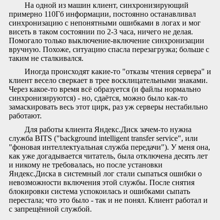
На одной из машин клиент, синхронизирующий
примерно 110Гб информации, постоянно останавливал
синхронизацию с непонятными ошибками в логах и мог
висеть в таком состоянии по 2-3 часа, ничего не делая.
Помогало только выключение-включение синхронизации
вручную. Похоже, ситуацию спасла перезагрузка; больше с
таким не сталкивался.
Иногда происходят какие-то "отказы чтения сервера" и
клиент весело сверкает в трее восклицательными знаками.
Через какое-то время всё образуется (и файлы нормально
синхронизируются) - но, сдаётся, можно было как-то
замаскировать весь этот цирк, раз уж серверы нестабильно
работают.
Для работы клиента Яндекс.Диск зачем-то нужна
служба BITS ("background intelligent transfer service", или
"фоновая интеллектуальная служба передачи"). У меня она,
как уже догадывается читатель, была отключена десять лет
и никому не требовалась, но после установки
Яндекс.Диска в системный лог стали сыпаться ошибки о
невозможности включения этой службы. После снятия
блокировки система успокоилась и ошибками сыпать
перестала; что это было - так и не понял. Клиент работал и
с запрещённой службой.