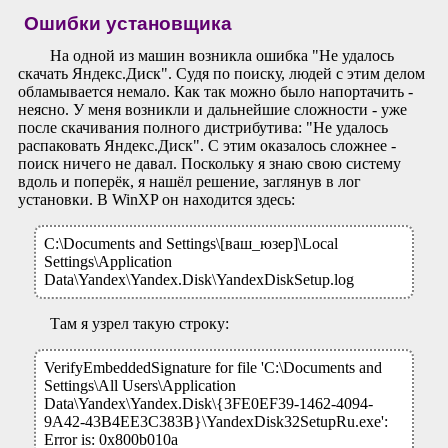
Ошибки установщика
На одной из машин возникла ошибка "Не удалось
скачать Яндекс.Диск". Судя по поиску, людей с этим делом
обламывается немало. Как так можно было напортачить -
неясно. У меня возникли и дальнейшие сложности - уже
после скачивания полного дистрибутива: "Не удалось
распаковать Яндекс.Диск". С этим оказалось сложнее -
поиск ничего не давал. Поскольку я знаю свою систему
вдоль и поперёк, я нашёл решение, заглянув в лог
установки. В WinXP он находится здесь:
C:\Documents and Settings\[ваш_юзер]\Local
Settings\Application
Data\Yandex\Yandex.Disk\YandexDiskSetup.log
Там я узрел такую строку:
VerifyEmbeddedSignature for file 'C:\Documents and
Settings\All Users\Application
Data\Yandex\Yandex.Disk\{3FE0EF39-1462-4094-
9A42-43B4EE3C383B}\YandexDisk32SetupRu.exe':
Error is: 0x800b010a