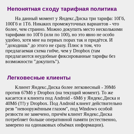
Непонятная сходу тарифная политика
На данный момент у Яндекс.Диска три тарифа: 10Гб,
100Гб и 1Тб. Никаких промежуточных вариантов - что
более, чем странно. Можно докупить место несколькими
тарифами по 10Гб (или по 100), но это явно не особо
удобно, хотя мне на первых порах так и придётся. И
"доходишь" до этого не сразу. Плюс в том, что
предлагаемая схема гибче, чем у Dropbox (там
предлагаются неудобные фиксированные тарифы без
возможности "докупить").
Легковесные клиенты
Клиент Яндекс.Диска более легковесный - 39Мб
против 67Мб у Dropbox (на текущий момент). То же
касается и клиента под Android - 6Мб у Яндекс.Диска и
40Мб (!!!) у Dropbox. Под Android клиент действительно
резв "невооружённым глазом", под Windows особой
резвости не замечено, причём клиент Яндекс.Диска
потребляет больше оперативной памяти (естественно,
замерено на одинаковых объёмах информации).