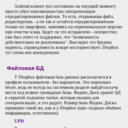
Android-клиент (по состоянию на текущий момент)
просто убил невозможностью синхронизации
отредактированных файлов. То есть, открываешь файл,
редактируешь - а он так и остаётся отредактированным
только на смартфоне, заменяясь на первоначальную версию
при очистке кэша. Будет ли это исправлено - неизвестно;
уже был ответ от поддержки, что "возможность
действительно не реализована". Выглядит это бредом;
надеюсь, справедливость вскоре восторжествует. Dropbox
тут снова вне конкуренции.
Файловая БД
У Dropbox файловая база данных располагается в
профиле пользователя - без вариантов. Это нереально
бесит, ведь не всегда на системном разделе найдётся куча
места под всякие громадные базы. Яндекс.Диск хранит БД
в скрытой подпапке папки, которая указана для
синхронизации, и это радует. Размер базы Яндекс.Диска
примерно такой же, как и у Dropbox (при сходных объёмах
информации, естественно).
UPD