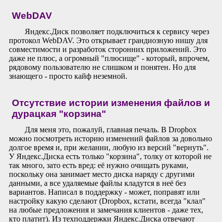
WebDAV
Яндекс.Диск позволяет подключиться к сервису через
протокол WebDAV. Это открывает грандиозную нишу для
совместимости и разработок сторонних приложений. Это
даже не плюс, а огромный "плюсище" - который, впрочем,
рядовому пользователю не слишком и понятен. Но для
знающего - просто кайф неземной.
Отсутствие истории изменения файлов и
дурацкая "корзина"
Для меня это, пожалуй, главная печаль. В Dropbox
можно посмотреть историю изменений файлов за довольно
долгое время и, при желании, любую из версий "вернуть".
У Яндекс.Диска есть только "корзина", толку от которой не
так много, зато есть вред: её нужно очищать руками,
поскольку она занимает место диска наряду с другими
данными, а все удаляемые файлы кладутся в неё без
вариантов. Написал в поддержку - может, поправят или
настройку какую сделают (Dropbox, кстати, всегда "клал"
на любые предложения и замечания клиентов - даже тех,
кто платит). Из техподдержки Яндекс.Диска отвечают