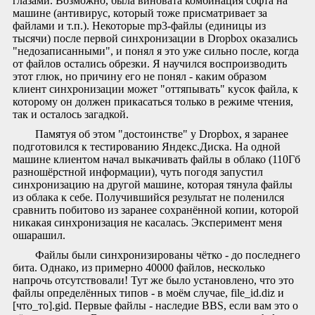
глазами. Возможно, была виновата комбинация софта на
машине (антивирус, который тоже присматривает за
файлами и т.п.). Некоторые mp3-файлы (единицы из
тысячи) после первой синхронизации в Dropbox оказались
"недозаписанными", и понял я это уже сильно после, когда
от файлов остались обрезки. Я научился воспроизводить
этот глюк, но причину его не понял - каким образом
клиент синхронизации может "оттяпывать" кусок файла, к
которому он должен прикасаться только в режиме чтения,
так и осталось загадкой.
Памятуя об этом "достоинстве" у Dropbox, я заранее
подготовился к тестированию Яндекс.Диска. На одной
машине клиентом начал выкачивать файлы в облако (110Гб
разношёрстной информации), чуть погодя запустил
синхронизацию на другой машине, которая тянула файлы
из облака к себе. Получившийся результат не поленился
сравнить побитово из заранее сохранённой копии, которой
никакая синхронизация не касалась. Эксперимент меня
ошарашил.
Файлы были синхронизированы чётко - до последнего
бита. Однако, из примерно 40000 файлов, несколько
напрочь отсутствовали! Тут же было установлено, что это
файлы определённых типов - в моём случае, file_id.diz и
[что_то].gid. Первые файлы - наследие BBS, если вам это о