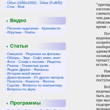
-
Обои (1680x1050)
-
Обои (FullHD)
"притир
-
Сток
-
Моё
изготов
глючить
чем даж
Видео
объясня
время - 
-
Песенки-чудесенки
-
Хреновости
-
Игрульки
-
Клипы
Поч
видеока
потребл
Статьи
наоборо
адекват
-
Смешное
-
Рецензии на фильмы
охлажда
-
Обзоры
-
Звук
-
Софт, комп, инет
процесс
-
Фото
-
Слова к песням
-
Рецепты
встали,
-
Разное
-
Очумелые ручки
-
Яндекс.Директ
-
Финансы
Нак
-
Истории моей жизни
из ферм
-
Домостроение
-
От других авторов
поступа
-
Политота
-
Компота
-
Житота
-
Сцылки
-
Вопросы по компьютеру
Всё
-
Вопросы по звуку
видеока
быть до
при мал
Программы
подозре
видеока