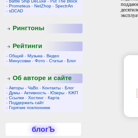
-
Battle Ship DeLuxe
-
Put The Block
поддающ
-
Prometeus
-
NetZhop
-
SpectrAn
десятил
-
sDCAD
эксплуа
Рингтоны
Рейтинги
-
Общий
-
Музыка
-
Видео
-
Минусовки
-
Фото
-
Статьи
-
Блог
Об авторе и сайте
-
Авторы
-
ЧаВо
-
Контакты
-
Блог
-
Думы
-
Активность
-
Юзеры
-
КЖП
-
Ссылки
-
Хостинг
-
Карта
-
Поддержать сайт
-
Горячие поклонники
блогЪ