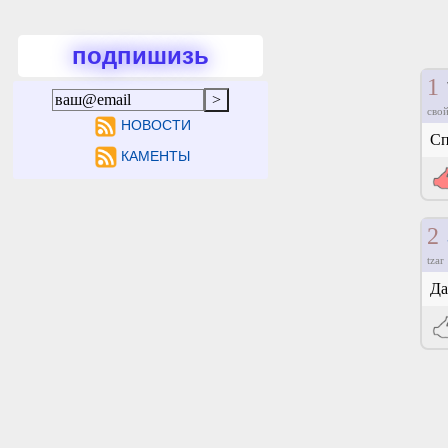
подпишизь
1
свой
НОВОСТИ
Сп
КАМЕНТЫ
2
tzar
Да