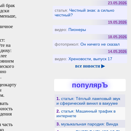
23.05.2026
ый брак
статья:
Честный знак: а сильно
адски
честный?
 меньше,
19.05.2026
личное
видео:
Пионеры
18.05.2026
ст:
фотоприкол:
Он ничего не сказал
те на
идюху:
14.05.2026
олее
видео:
Хреновости, выпуск 17
тоянием
все новости ▶
ческого
вно
.
популярЪ
деокарту
ы
ом.
1.
статья: Тёплый ламповый звук
и сферический винил в вакууме
вать
жность
2.
статья: Машинный трафик в
ждения
интернете
3.
музыкальная пародия: Винда
 часть
ко