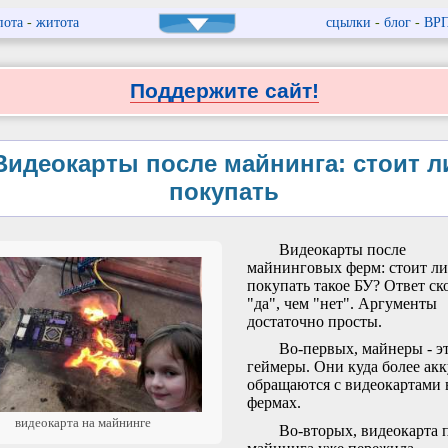
пота
-
житота
сцылки
-
блог
-
ВР
Поддержите сайт!
Видеокарты после майнинга: стоит л
покупать
Видеокарты после
майнинговых ферм: стоит л
покупать такое БУ? Ответ ск
"да", чем "нет". Аргументы
достаточно просты.
Во-первых, майнеры - э
геймеры. Они куда более ак
обращаются с видеокартами 
фермах.
видеокарта на майнинге
Во-вторых, видеокарта 