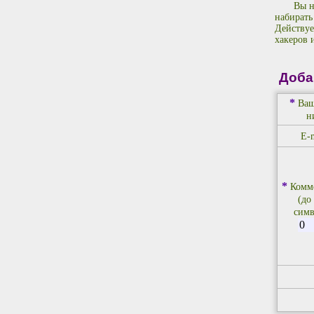
Вы н
набирать
Действуе
хакеров 
Доба
*
Ваш
н
E-m
*
Комм
(до
симв