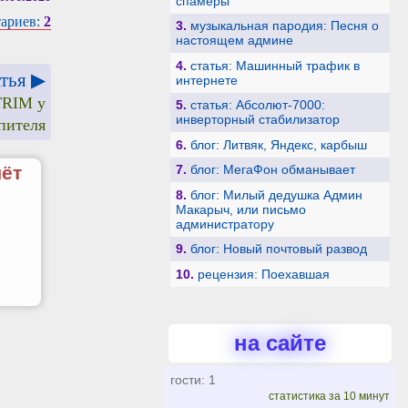
спамеры
ариев:
2
3.
музыкальная пародия: Песня о
настоящем админе
4.
статья: Машинный трафик в
тья ▶
интернете
TRIM у
5.
статья: Абсолют-7000:
инверторный стабилизатор
пителя
6.
блог: Литвяк, Яндекс, карбыш
7.
блог: МегаФон обманывает
чёт
8.
блог: Милый дедушка Админ
Макарыч, или письмо
администратору
9.
блог: Новый почтовый развод
10.
рецензия: Поехавшая
на сайте
гости: 1
статистика за 10 минут