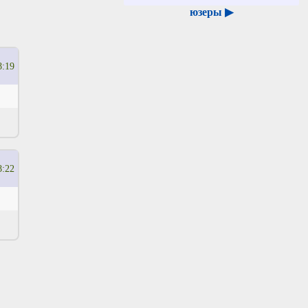
юзеры ▶
8:19
8:22