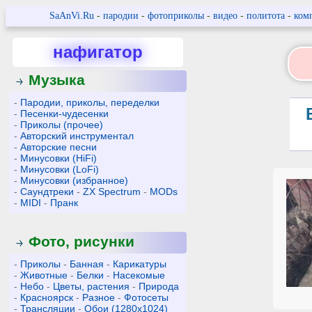
SaAnVi.Ru
-
пародии
-
фотоприколы
-
видео
-
политота
-
ком
нафигатор
Музыка
-
Пародии, приколы, переделки
-
Песенки-чудесенки
-
Приколы (прочее)
-
Авторский инструментал
-
Авторские песни
-
Минусовки (HiFi)
-
Минусовки (LoFi)
-
Минусовки (избранное)
-
Саундтреки
-
ZX Spectrum
-
MODs
-
MIDI
-
Пранк
Фото, рисунки
-
Приколы
-
Банная
-
Карикатуры
-
Животные
-
Белки
-
Насекомые
-
Небо
-
Цветы, растения
-
Природа
-
Красноярск
-
Разное
-
Фотосеты
-
Трансляции
-
Обои (1280x1024)