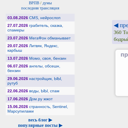
ВРПВ
/
думы
последняя трансляция
03.08.2026
CMS, нейрослоп
◀ пр
27.07.2026
грабитель, сказка,
спамеры
360 To
23.07.2026
МегаФон обманывает
бодры
20.07.2026
Литвяк, Яндекс,
карбыш
пр
13.07.2026
Момо, своя, бензин
06.07.2026
ангелы, обсешн,
бензин
29.06.2026
настройщик, ЫЫ,
рутуб
22.06.2026
воды, ЫЫ, спам
17.06.2026
Дом.ру жжот
15.06.2026
странность, Sentinel,
Марсупилами
весь блог ▶
популярные посты ▶