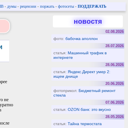
ПВ
-
думы
-
рецензии
-
поржать
-
фотосеты
-
ПОДДЕРЖАТЬ
новостя
02.08.2026
фото:
бабочка аполлон
и
28.07.2026
статья:
Машинный трафик в
интернете
28.06.2026
статья:
Яндекс.Директ умер 2:
и
ищем днище
орее
20.06.2026
фотоприкол:
Бюджетный ремонт
стекла
то не
07.06.2026
куратно
статья:
OZON банк: это вкусно
в
28.05.2026
после
статья:
Тайна термостата