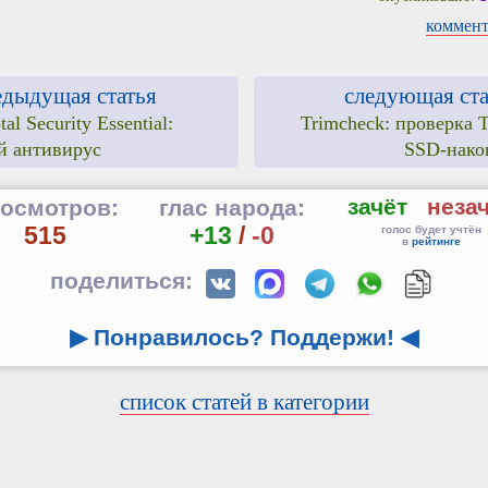
коммент
едыдущая статья
следующая ста
tal Security Essential:
Trimcheck: проверка 
й антивирус
SSD-нако
зачёт
неза
осмотров:
глас народа:
515
+13
/
-0
голос будет учтён
в
рейтинге
поделиться:
▶ Понравилось? Поддержи!
◀
список статей в категории