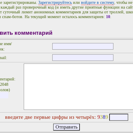
е зарегистрированы.
Зарегистрируйтесь
или
войдите в систему
, чтобы не
 каждый раз проверочный код (и иметь другие приятные функции на сайт
т суточный лимит анонимных комментариев для защиты от троллей, шко
и спам-ботов. На текущий момент осталось комментариев:
10
.
вить комментарий
е имя/
ик:
ail:
ентарий:
 2048
олов)
введите две первые цифры из четырёх:
9
3
8
9