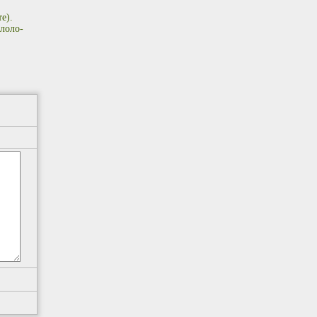
е).
лоло-