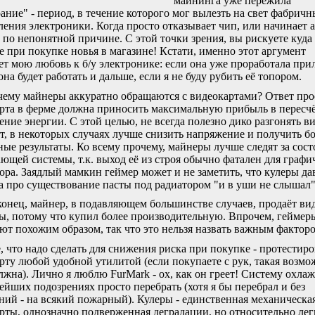
майнинга уже пережила
ание" - период, в течение которого мог вылезть на свет фабричн
ления электроники. Когда просто отказывает чип, или начинает 
 по непонятной причине. С этой точки зрения, вы рискуете куда
е при покупке новья в магазине! Кстати, именно этот аргумент
ет мою любовь к б/у электронике: если она уже проработала при
она будет работать и дальше, если я не буду рубить её топором.
ему майнеры аккуратно обращаются с видеокартами? Ответ про
рта в ферме должна приносить максимальную прибыль в пересчё
ение энергии. С этой целью, не всегда полезно дико разгонять в
т, в некоторых случаях лучше снизить напряжение и получить б
ные результаты. Ко всему прочему, майнеры лучше следят за сос
ющей системы, т.к. выход её из строя обычно фатален для графи
ора. Заядлый мамкин геймер может и не заметить, что кулеры да
 а про существование пасты под радиатором "и в уши не слышал"
онец, майнер, в подавляющем большинстве случаев, продаёт ви
ы, потому что купил более производительную. Впрочем, геймер
ют похожим образом, так что это нельзя назвать важным фактор
, что надо сделать для снижения риска при покупке - протестиро
рту любой удобной утилитой (если покупаете с рук, такая возмо
лжна). Лично я люблю FurMark - ох, как он греет! Систему охла
ейших подозрениях просто перебрать (хотя я бы перебрал и без
ний - на всякий пожарный). Кулеры - единственная механическая
рты, однозначно подверженная деградации, но относительно лег