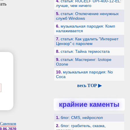
4.
статья: RUCELF UPI-400-12-EL:
ать
лучше, чем ничего
5.
статья: Отключение ненужных
служб Windows
6.
музыкальная пародия: Комп
налаживается
7.
статья: Как удалить "Интернет
Цензор" с паролем
8.
статья: Тайна термостата
9.
статья: Мастеринг: Izotope
Ozone
10.
музыкальная пародия: No
Coca
весь TOP ▶
крайние каменты
1.
блог: CMS, нейрослоп
Савенков
2.
блог: грабитель, сказка,
0.06.2020