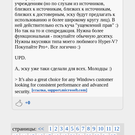
учреждениям (но по слухам из источников,
близких к источникам, близких к источникам,
близких к достоверным, эску будут предлагать к
использованию и более широкому кругу лиц). В
ней действительно есть куча "ущемлений прав" :)
Но так на то и спецредакция. Нужна более
функциональная - покупайте обычную десятку.
Нужны вкусняки типа моего любимого Hyper-V?
Покупайте Pro+. Все логично :)
UPD.
А, эску уже таки сделали для всех. Молодцы :)
> It’s also a great choice for any Windows customer
looking for consistent performance and advanced
[ссылка, support.microsoft.com]
security.
+0
страницы:
<<
1
2
3
4
5
6
7
8
9
10
11
12