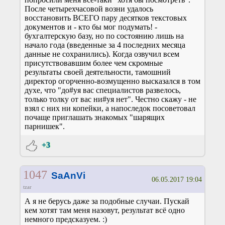
После четырехчасовой возни удалось
восстановить ВСЕГО пару десятков текстовых
документов и - кто бы мог подумать! -
бухгалтерскую базу, но по состоянию лишь на
начало года (введенные за 4 последних месяца
данные не сохранились). Когда озвучил всем
присутствовавшим более чем скромные
результаты своей деятельности, тамошний
директор огорченно-возмущенно высказался в том
духе, что "до#уя вас специалистов развелось,
только толку от вас ни#уя нет". Честно скажу - не
взял с них ни копейки, а напоследок посоветовал
почаще приглашать знакомых "шарящих
парнишек".
+3
1047
SaAnVi
06.05.2017 19:04
tzar
А я не берусь даже за подобные случаи. Пускай
кем хотят там меня назовут, результат всё одно
немного предсказуем. :)