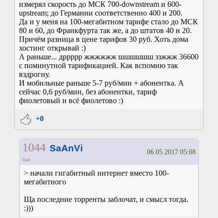
измерял скорость до МСК 700-downstream и 600-
upstream; до Германии соответственно 400 и 200.
Да и у меня на 100-мегабитном тарифе стало до МСК
80 и 60, до Франкфурта так же, а до штатов 40 и 20.
Причём разница в цене тарифов 30 руб. Хоть дома
хостинг открывай :)
А раньше... дррррр жжжжжж шшшшшш ззжжж 36600
с поминутной тарификацией. Как вспомню так
вздрогну.
И мобильные раньше 5-7 руб/мин + абонентка. А
сейчас 0,6 руб/мин, без абонентки, тариф
фиолетовый и всё фиолетово :)
+0
1044
SaAnVi
06.05.2017 05:08
tzar
> начали гигабитный интернет вместо 100-
мегабитного
Ща последние торренты заблочат, и смысл тогда.
:)))