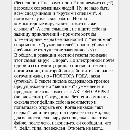
(беспечности? неграмотности? или чему-то еще?)
взрослых современных людей. Ну не надо быть
всем сисадминами и "крутыми спецами". Я
понимаю - у вас своя работа. Но про
компьютерные вирусы хоть что-то вы же
слышали?! А если слышали, не ищите себе на
задницу приключений - примите хотя бы
элементарные меры безопасности! И "экономия"
современных "руководителей" просто убивает!
/небольшое отступление закончилось :-) /
В общем, в редакции местной газеты поймали
этот самый вирус "Спора". По электронной почте
одной из сотрудниц пришло письмо от имени
организации, с которой они действительно ранее
сотрудничали, но - ПОЛТОРА ГОДА назад
(утечка?). В тексте письма содержалось грозное
предупреждение о "зависшей" сумме денег и
предложение ознакомиться с АКТОМ СВЕРКИ
(во вложении). Сотрудница, без тени сомнения,
скачала этот файлик себе на компьютер и
попыталась открыть его. Когда никакой "акт
сверки" так и не предстал перед ее глазами, она,
для верности, еще пару раз пощелкала на этом
файле, после чего, наконец-то, ей сообщили, что
"...файл, типа, поврежден. Открыть не могу..."