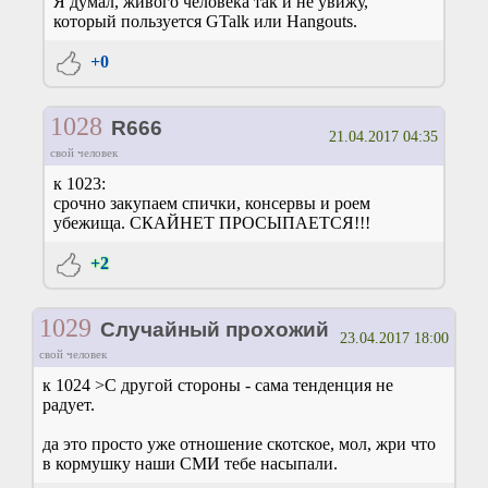
Я думал, живого человека так и не увижу,
который пользуется GTalk или Hangouts.
+0
1028
R666
21.04.2017 04:35
свой человек
к 1023:
срочно закупаем спички, консервы и роем
убежища. СКАЙНЕТ ПРОСЫПАЕТСЯ!!!
+2
1029
Случайный прохожий
23.04.2017 18:00
свой человек
к 1024 >С другой стороны - сама тенденция не
радует.
да это просто уже отношение скотское, мол, жри что
в кормушку наши СМИ тебе насыпали.