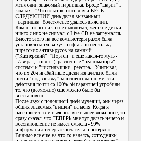
меня один знакомый парнишка. Вроде "шарит" в
компах..." Что остаток этого дня и ВЕСЬ
СЛЕДУЮЩИЙ день делал вызванный
"парнишка" более-менее удалось выяснить.
Компьютеры никто не выключал, жесткие диски
никто с них не снимал, с Live-CD не загружался.
Вместо этого на все компьютеры разом была
установлена туева хуча софта - по нескольку
пиратских антивирусов на каждый
("Касперский", "Нортон" и еще какая-то муть -
"Авира", что ли...), различные "реаниматоры"
системы и "чистильщики" реестра... Учитывая,
что их 20-гигабайтные диски изначально были
почти "под завязку" заполнены данными, эти
действия почти со 100%-ой гарантией угробили
то, что (возможно) еще можно было бы
восстановить...
После двух с половиной дней мучений, они через
общих знакомых "вышли" на меня. Когда я
расспросил их и выяснил все вышеизложенное, то
сразу сказал, что ТЕПЕРЬ мне тут делать нечего и
восстановление не имеет смысла - 99%
информации теперь окончательно потеряно.
Видимо все еще на что-то надеясь, сотрудники
попросили меня все-таки "хотя бы посмотреть".