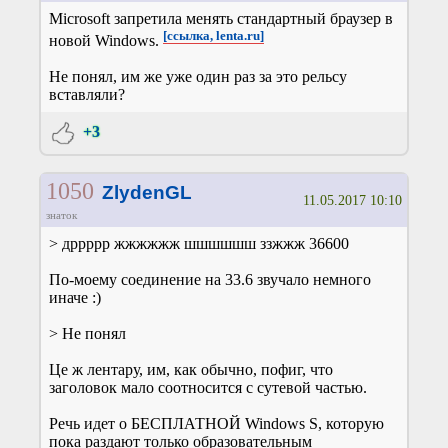
Microsoft запретила менять стандартный браузер в
[ссылка, lenta.ru]
новой Windows.
Не понял, им же уже один раз за это рельсу
вставляли?
+3
1050
ZlydenGL
11.05.2017 10:10
знаток
> дррррр жжжжжж шшшшшш ззжжж 36600
По-моему соединение на 33.6 звучало немного
иначе :)
> Не понял
Це ж лентару, им, как обычно, пофиг, что
заголовок мало соотносится с сутевой частью.
Речь идет о БЕСПЛАТНОЙ Windows S, которую
пока раздают только образовательным