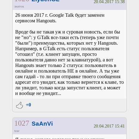
20.04.2017 15:38
знаток
26 июня 2017 г. Google Talk будет заменен
сервисом Hangouts.
Вроде бы не такая уж и суровая новость, если бы
не "но": у GTalk все-таки есть (теперь уже почти
"были") преимущества, которых нет у Hangouts.
Например, в GTalk есть статус пользователя
"отошел" (т.е. клиент запущен, просто
пользователя давно нет за клавиатурой), а вот
Hangouts знает только 2 статуса: пользователь в
онлайне и пользователь НЕ в онлайне. А ты уже
сам гадай - то ли при отправке твоего сообщения
адресат его увидит, как только вернется к клаве, то
ли увидит, только когда запустит клиент, а может
и вообще не увидит...
+0
1027
SaAnVi
20.04.2017 15:41
tzar