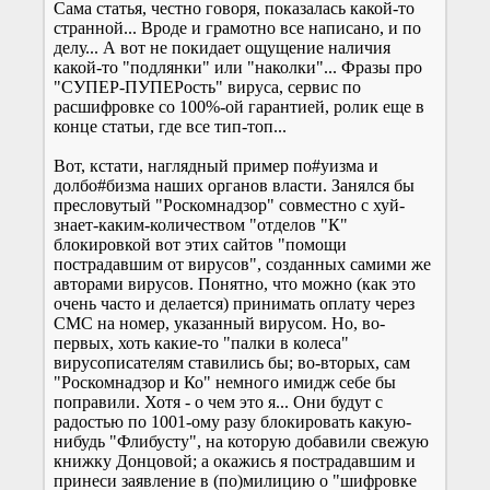
Сама статья, честно говоря, показалась какой-то
странной... Вроде и грамотно все написано, и по
делу... А вот не покидает ощущение наличия
какой-то "подлянки" или "наколки"... Фразы про
"СУПЕР-ПУПЕРость" вируса, сервис по
расшифровке со 100%-ой гарантией, ролик еще в
конце статьи, где все тип-топ...
Вот, кстати, наглядный пример по#уизма и
долбо#бизма наших органов власти. Занялся бы
пресловутый "Роскомнадзор" совместно с хуй-
знает-каким-количеством "отделов "К"
блокировкой вот этих сайтов "помощи
пострадавшим от вирусов", созданных самими же
авторами вирусов. Понятно, что можно (как это
очень часто и делается) принимать оплату через
СМС на номер, указанный вирусом. Но, во-
первых, хоть какие-то "палки в колеса"
вирусописателям ставились бы; во-вторых, сам
"Роскомнадзор и Ко" немного имидж себе бы
поправили. Хотя - о чем это я... Они будут с
радостью по 1001-ому разу блокировать какую-
нибудь "Флибусту", на которую добавили свежую
книжку Донцовой; а окажись я пострадавшим и
принеси заявление в (по)милицию о "шифровке