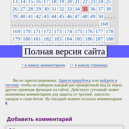
13
14
15
16
17
18
19
20
21
22
23
24
25
26
27
28
29
30
31
32
33
34
35
36
37
38
39
40
41
42
43
44
45
46
47
48
49
50
. . . .
. . . . . . . . . . . . . . . . . . . . . . . . . . . . . . .
168
169
170
171
172
173
174
175
176
177
178
179
180
181
182
183
184
185
186
187
188
189
190
191
192
193
194
195
196
197
>>
↑ к началу комментариев
↑↑ к началу страницы
Вы не зарегистрированы.
Зарегистрируйтесь
или
войдите в
систему
, чтобы не набирать каждый раз проверочный код (и иметь
другие приятные функции на сайте). Действует суточный лимит
анонимных комментариев для защиты от троллей, школоло-
хакеров и спам-ботов. На текущий момент осталось комментариев:
9
.
Добавить комментарий