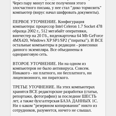
Через пару минут после получения этого
злосчастного письма, у нее стал "дико тормозить"
компьютер (вирус начал шифровать документы).
ПЕРВОЕ УТОЧНЕНИЕ. Конфигурация
компьютера: процессор Intel Celeron 1.7 Socket 478
образца 2002 г., 512 мегабайт оперативки,
винчестер на 20 Гб., видеокарточка 64 Mb GeForce
4MX420, Windows XP SP1/SP2 ("пиратка"). И ВСЕ
остальные компьютеры в редакции - ровесники
данного экземпляра. Все объединены в
одноранговую сеть.
ВТОРОЕ УТОЧНЕНИЕ. Ни на одном из
компьютеров не было антивируса. Совсем.
Никакого - ни платного, ни бесплатного, ни
лицензионного, ни пиратского.
ТРЕТЬЕ УТОЧНЕНИЕ. На этих компьютерах
хранятся ВСЕ редакторские разработки (статьи,
репортажи, фотографии) за последние ШЕСТЬ
лет, а также бухгалтерская БАЗА ДАННЫХ 1С.
Ни о каком "резервном копировании" никто из
сотрудников, разумеется, ничего не слышал.