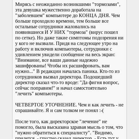
Мирясь с неожиданно возникшими "тормозами",
эта девушка мужественно доработала на
"заболевшем" компьютере до КОНЦА ДНЯ. Чем
больше проходило времени, тем больше все
остальные сотрудники жаловались на
появившиеся И У НИХ "тормоза" (вирус пошел
по сетке). Но даже такие симптомы подозрения ни
у кого не вызвали. Придя на следующее утро на
работу и включив компьютеры, сотрудники с
удивлением увидели сообщение на весь экран:
"Внимание, все ваши данные надежно
зашифрованы! Чтобы их расшифровать, вам
нужно..." В редакции началась паника. Кто-то из
сотрудников вызвал директора. Подошедший
директор сказал что-то вроде: "Да фигня вопрос,
сейчас поправим!" и начал самостоятельно
"лечить" компьютеры.
ЧЕТВЕРТОЕ УТОЧНЕНИЕ. Чем и как лечить - не
спрашивайте. Я и сам толком не понял :-(
После того, как директорское "лечение" не
помогло, была высказана здравая мысль о том, что
"нужно обратиться к специалисту". "Видимо,
придется, - грустно сказал директор. - Есть тут у