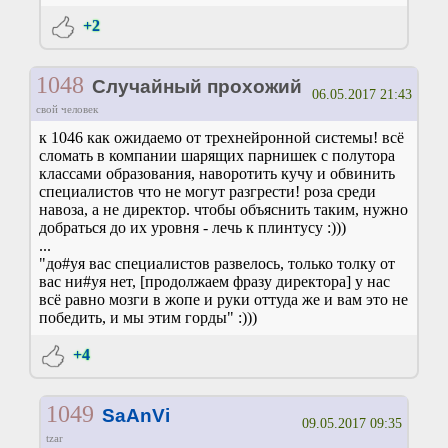
+2
1048
Случайный прохожий
06.05.2017 21:43
свой человек
к 1046 как ожидаемо от трехнейронной системы! всё
сломать в компании шарящих парнишек с полутора
классами образования, наворотить кучу и обвинить
специалистов что не могут разгрести! роза среди
навоза, а не директор. чтобы объяснить таким, нужно
добраться до их уровня - лечь к плинтусу :)))
...
"до#уя вас специалистов развелось, только толку от
вас ни#уя нет, [продолжаем фразу директора] у нас
всё равно мозги в жопе и руки оттуда же и вам это не
победить, и мы этим горды" :)))
+4
1049
SaAnVi
09.05.2017 09:35
tzar