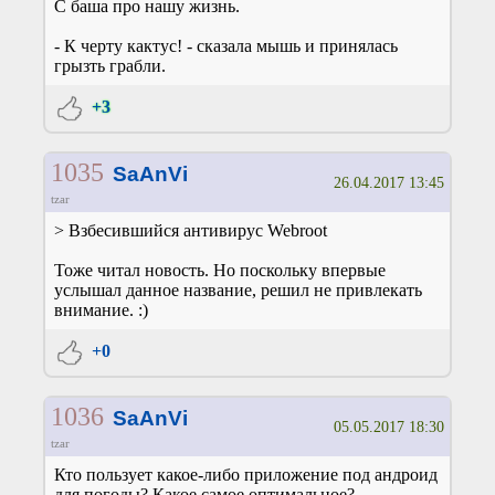
С баша про нашу жизнь.
- К черту кактус! - сказала мышь и принялась
грызть грабли.
+3
1035
SaAnVi
26.04.2017 13:45
tzar
> Взбесившийся антивирус Webroot
Тоже читал новость. Но поскольку впервые
услышал данное название, решил не привлекать
внимание. :)
+0
1036
SaAnVi
05.05.2017 18:30
tzar
Кто пользует какое-либо приложение под андроид
для погоды? Какое самое оптимальное?