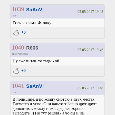
1039
SaAnVi
05.05.2017 19:43
tzar
Есть реклама. Фтопку.
+0
1040
R666
05.05.2017 19:46
свой человек
Ну ежели так, то тады - ой!
+0
1041
SaAnVi
05.05.2017 19:48
tzar
В принципе, я по компу смотрю в двух местах.
Гисметео и yr.no. Они как-то забавно друг друга
дополняют, между ними среднее хорошо
выводить. :) Но тут решил - а чо бы и на