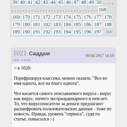
39
40
41
42
43
44
45
46
47
48
49
50
. . . .
. . . . . . . . . . . . . . . . . . . . . . . . . . . . . . .
168
169
170
171
172
173
174
175
176
177
178
179
180
181
182
183
184
185
186
187
188
189
190
191
192
193
194
195
196
197
>>
1021
Саддам
09.04.2017 14:19
свой человек
> к 1020:
Перефразируя классика, можно сказать: "Все во
имя идиота, все на благо идиота".
Что касается самого описываемого вируса - вирус
как вирус, ничего экстраординарного в нем нет.
То, что вирусописатели за деньги предлагают
расшифровать пользовательские данные - тоже не
новость. Правда, уровень "сервиса", судя по
статье, повысился :-)