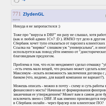
771
ZlydenGL
знаток
Никуда я не запропастился :)
Тоже про "вирусы в DBF" ни разу не слышал, хотя рабо
(как и любой админ 1Сv7 :D ). ИМХО тут дело в другом
Сбербанк хочет тупо отказаться от парсинга клиентских
Ссылка на "виряки" слишком уж "универсальна", и иног
используется как повод уйти именно от "доисторически
благовидным предлогом.
Проблема в том, что если менджмент сделал отмашку "
- есть очень мало вещей, что реально может сделать клие
Максимум - искать возможность заключения договора с
банком (что, видимо, для вашей компании не вариант?).
Можешь описать - можно в почту - схему и суть работы 
финансового моста? Начиная от формирования финпров
заканчивая ее утверждением? Может вам в самом деле б
исключить звено с DBF. И как именно производится пе
в Сбербанк онлайн - через браузер или клиентское ПО?