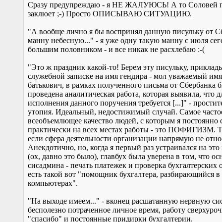
Сразу предупреждаю - я НЕ ЖАЛУЮСЬ! А то Соловей 
заклюет ;-) Просто ОПИСЫВАЮ СИТУАЦИЮ.
"А вообще лично я бы воспринял данную писульку от С
манну небесную..." - я уже одну такую манну с июля сег
большим половником - и все никак не расхлебаю :-(
"Это ж праздник какой-то! Берем эту писульку, приклад
служебной записке на имя гендира - мол уважаемый им
батькович, в рамках полученного письма от Сбербанка 
проведена аналитическая работа, которая выявила, что д
исполнения данного поручения требуется [...]" - простите
утопия. Идеальный, недостижимый случай. Самое часто
всеобъемлющее качество людей, с которым я постоянно 
практически на всех местах работы - это ПОФИГИЗМ. Т
если сфера деятельности организации напрямую не относ
Анекдотично, но, когда я первый раз устраивался на это
(ох, давно это было), главбух была уверена в том, что ос
сисадмина - печать платежек и проверка бухгалтерских о
есть такой вот "помощник бухгалтера, разбирающийся в
компьютерах".
"На выходе имеем..." - вконец расшатанную нервную си
бесполезно потраченное личное время, работу сверхуроч
"спасибо" и постоянные придирки бухгалтерии.