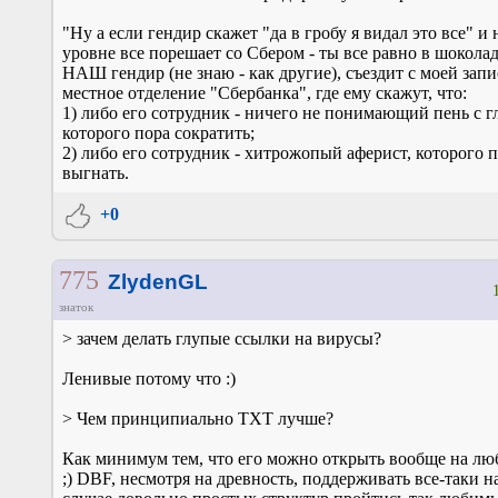
"Ну а если гендир скажет "да в гробу я видал это все" и 
уровне все порешает со Сбером - ты все равно в шоколаде
НАШ гендир (не знаю - как другие), съездит с моей запи
местное отделение "Сбербанка", где ему скажут, что:
1) либо его сотрудник - ничего не понимающий пень с г
которого пора сократить;
2) либо его сотрудник - хитрожопый аферист, которого 
выгнать.
+0
775
ZlydenGL
знаток
> зачем делать глупые ссылки на вирусы?
Ленивые потому что :)
> Чем принципиально TXT лучше?
Как минимум тем, что его можно открыть вообще на лю
;) DBF, несмотря на древность, поддерживать все-таки на