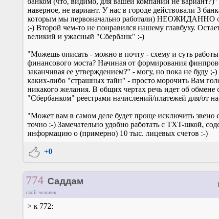
банком (что, видимо, для вашей компании не вариант?)" 
наверное, не вариант. У нас в городе действовали 3 банк
которым мы первоначально работали) НЕОЖИДАННО о
;-) Второй чем-то не понравился нашему главбуху. Остает
великий и ужасный "Сбербанк" :-)
"Можешь описать - можно в почту - схему и суть работы
финансового моста? Начиная от формирования финпров
заканчивая ее утверждением?" - могу, но пока не буду ;-) 
каких-либо "страшных тайн" - просто морочить Вам гол
никакого желания. В общих чертах речь идет об обмене 
"Сбербанком" реестрами начислений/платежей для/от на
"Может вам в самом деле будет проще исключить звено с
точно :-) Замечательно удобно работать с TXT-шкой, со
информацию о (примерно) 10 тыс. лицевых счетов :-)
+0
774
Саддам
свой человек
> к 772: