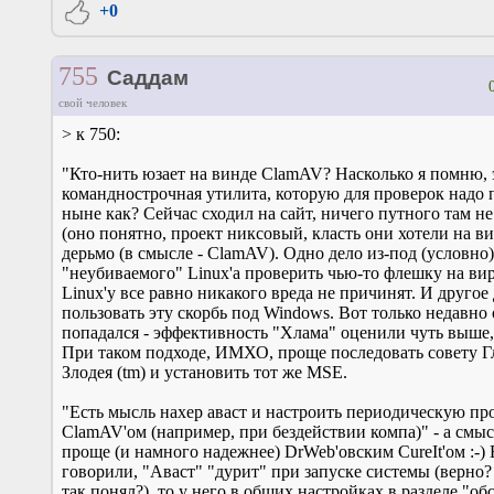
+0
755
Саддам
свой человек
> к 750:
"Кто-нить юзает на винде ClamAV? Насколько я помню, 
команднострочная утилита, которую для проверок надо 
ныне как? Сейчас сходил на сайт, ничего путного там н
(оно понятно, проект никсовый, класть они хотели на ви
дерьмо (в смысле - ClamAV). Одно дело из-под (условно)
"неубиваемого" Linux'а проверить чью-то флешку на ви
Linux'у все равно никакого вреда не причинят. И другое
пользовать эту скорбь под Windows. Вот только недавно 
попадался - эффективность "Хлама" оценили чуть выше,
При таком подходе, ИМХО, проще последовать совету Г
Злодея (tm) и установить тот же MSE.
"Есть мысль нахер аваст и настроить периодическую пр
ClamAV'ом (например, при бездействии компа)" - а смыс
проще (и намного надежнее) DrWeb'овским CureIt'ом :-) 
говорили, "Аваст" "дурит" при запуске системы (верно?
так понял?), то у него в общих настройках в разделе "о