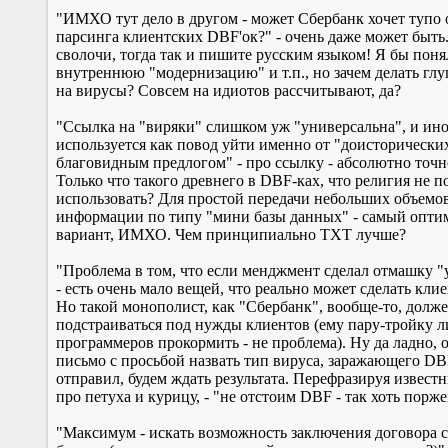
"ИМХО тут дело в другом - может Сбербанк хочет тупо о
парсинга клиентских DBF'ок?" - очень даже может быть
сволочи, тогда так и пишите русским языком! Я бы пон
внутреннюю "модернизацию" и т.п., но зачем делать гл
на вирусы? Совсем на идиотов рассчитывают, да?
"Ссылка на "виряки" слишком уж "универсальна", и ино
используется как повод уйти именно от "доисторически
благовидным предлогом" - про ссылку - абсолютно точн
Только что такого древнего в DBF-ках, что религия не п
использовать? Для простой передачи небольших объемо
информации по типу "мини базы данных" - самый опт
вариант, ИМХО. Чем принципиально TXT лучше?
"Проблема в том, что если менджмент сделал отмашку 
- есть очень мало вещей, что реально может сделать клие
Но такой монополист, как "Сбербанк", вообще-то, долж
подстраиваться под нужды клиентов (ему пару-тройку 
программеров прокормить - не проблема). Ну да ладно, 
письмо с просьбой назвать тип вируса, заражающего DB
отправил, будем ждать результата. Перефразируя извест
про петуха и курицу, - "не отстоим DBF - так хоть порже
"Максимум - искать возможность заключения договора 