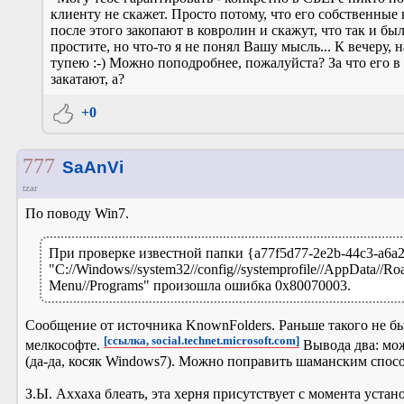
клиенту не скажет. Просто потому, что его собственные
после этого закопают в ковролин и скажут, что так и было
простите, но что-то я не понял Вашу мысль... К вечеру, 
тупею :-) Можно поподробнее, пожалуйста? За что его в
закатают, а?
+0
777
SaAnVi
tzar
По поводу Win7.
При проверке известной папки {a77f5d77-2e2b-44c3-a6a2
"C://Windows//system32//config//systemprofile//AppData//Ro
Menu//Programs" произошла ошибка 0x80070003.
Сообщение от источника KnownFolders. Раньше такого не б
[ссылка, social.technet.microsoft.com]
мелкософте.
Вывода два: мож
(да-да, косяк Windows7). Можно поправить шаманским спосо
З.Ы. Аххаха блеать, эта херня присутствует с момента уста