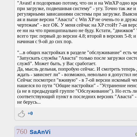
"Avast! я подозреваю потому, что он и на WinXP одно в
при загрузке, подвешивая систему" - угу. Точно так же и
регулярными зависаниями системы при загрузке. Выясни
ая и выше версии "Аваста" с Win XP не очень-то и дружа
чертежам" - все ОК. У меня сейчас на XP стоИт 7-ая верс
ее ни на что принципиально не буду. Кстати, "движков"
всего три: первый до версии 4.8; второй в версиях 5-8; и
начиная с 9-ой до сих пор.
"...в общих настройках в разделе "обслуживание" есть ч
"Запускать службы "Аваста" только после загрузки сис
служб". Может быть, у Вас сработает.
Да, мысль дельная, попробую сейчас. И смотреть теперь 
ждать - зависнет ли" - возможно, невольно я допустил н
Сейчас посмотрел "вживую" - в 7-ой версии искомый че
нашелся по пути "Общие настройки" - "Устранение неи
(а не в предыдущей группе "Обслуживание"). Но есть л
соответствующий пункт в последних версиях "Аваста" -
не берусь...
+0
760
SaAnVi