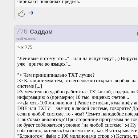
чирикают подобных предъяв.
+0
776
Саддам
свой человек
> к 775:
"Ленивые потому что..." - или на испуг берут ;-) Вирусы
уже "притча во языцех"...
"> Чем принципиально TXT лучше?
>> Как минимум тем, что его можно открыть вообще на
системе [...]
>Замечательно удобно работать с TXT-шкой, содержаще
информацию о (примерно) 10 тыс. лицевых счетов...
>>Да хоть 100 миллионов :) Разве не пофиг, куда инфу а
DBF или TXT?" - значит, в любой системе, говорите? Д
если в любой системе, то - чем? Чем-то наподобие notepad
Linux'овых аналогов)? Про сторонние программы не гов
не будет соблюдаться условие "на любой системе" ;-) Ну 
собственно, хотелось бы посмотреть, как Вы открывает
"Блокнотом" файл с 100 миллионами строк ;-) Кстати, т