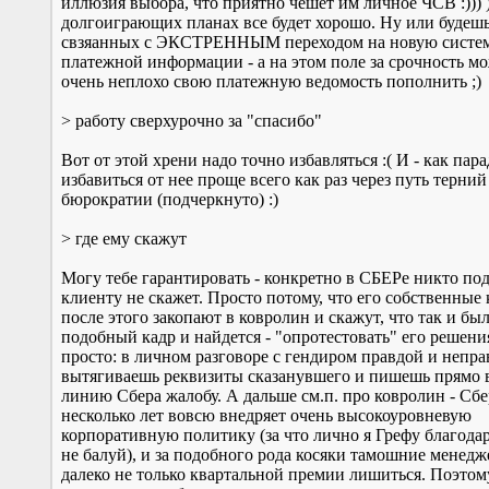
иллюзия выбора, что приятно чешет им личное ЧСВ :))) )
долгоиграющих планах все будет хорошо. Ну или будешь
свзяанных с ЭКСТРЕННЫМ переходом на новую систем
платежной информации - а на этом поле за срочность м
очень неплохо свою платежную ведомость пополнить ;)
> работу сверхурочно за "спасибо"
Вот от этой хрени надо точно избавляться :( И - как пара
избавиться от нее проще всего как раз через путь терний
бюрократии (подчеркнуто) :)
> где ему скажут
Могу тебе гарантировать - конкретно в СБЕРе никто по
клиенту не скажет. Просто потому, что его собственные
после этого закопают в ковролин и скажут, что так и был
подобный кадр и найдется - "опротестовать" его решени
просто: в личном разговоре с гендиром правдой и непр
вытягиваешь реквизиты сказанувшего и пишешь прямо 
линию Сбера жалобу. А дальше см.п. про ковролин - Сб
несколько лет вовсю внедряет очень высокоуровневую
корпоративную политику (за что лично я Грефу благода
не балуй), и за подобного рода косяки тамошние менед
далеко не только квартальной премии лишиться. Поэтом