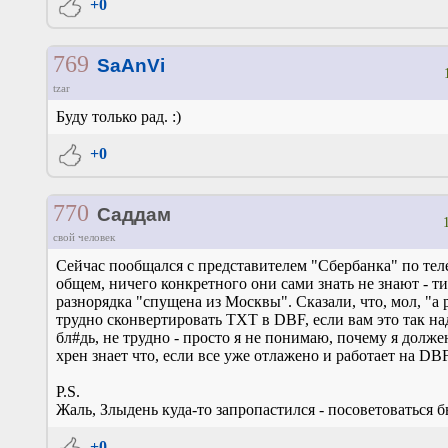
+0
769
SaAnVi
tzar
Буду только рад. :)
+0
770
Саддам
свой человек
Сейчас пообщался с представителем "Сбербанка" по тел
общем, ничего конкретного они сами знать не знают - ти
разнорядка "спущена из Москвы". Сказали, что, мол, "а 
трудно сконвертировать TXT в DBF, если вам это так над
бл#дь, не трудно - просто я не понимаю, почему я долже
хрен знает что, если все уже отлажено и работает на DB
P.S.
Жаль, Злыдень куда-то запропастился - посоветоваться бы
+0