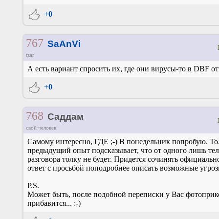
+0
767
SaAnVi
tzar
А есть вариант спросить их, где они вирусы-то в DBF 
+0
768
Саддам
свой человек
Самому интересно, ГДЕ ;-) В понедельник попробую. То
предыдущий опыт подсказывает, что от одного лишь те
разговора толку не будет. Придется сочинять официальн
ответ с просьбой поподробнее описать возможные угрозы
P.S.
Может быть, после подобной переписки у Вас фотоприк
прибавится... :-)