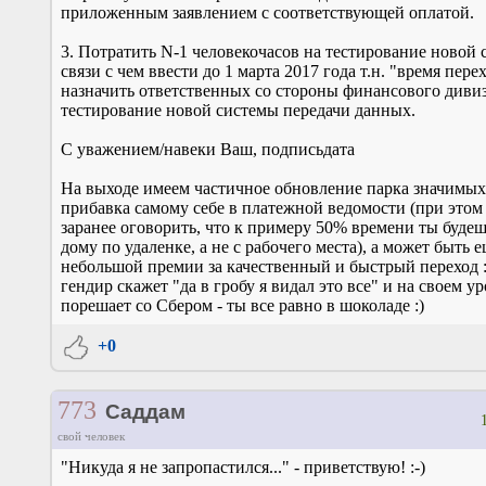
приложенным заявлением с соответствующей оплатой.
3. Потратить N-1 человекочасов на тестирование новой 
связи с чем ввести до 1 марта 2017 года т.н. "время пере
назначить ответственных со стороны финансового дивиз
тестирование новой системы передачи данных.
С уважением/навеки Ваш, подписьдата
На выходе имеем частичное обновление парка значимы
прибавка самому себе в платежной ведомости (при это
заранее оговорить, что к примеру 50% времени ты будеш
дому по удаленке, а не с рабочего места), а может быть е
небольшой премии за качественный и быстрый переход :
гендир скажет "да в гробу я видал это все" и на своем ур
порешает со Сбером - ты все равно в шоколаде :)
+0
773
Саддам
свой человек
"Никуда я не запропастился..." - приветствую! :-)