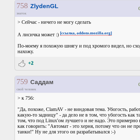
758
ZlydenGL
знаток
> Сейчас - ничего не могу сделать
[ссылка, addons.mozilla.org]
А лисичка может :)
По-моему я похожую шнягу и под хромого видел, но схо
нахожу.
+2
759
Саддам
свой человек
> к 756:
"Да, похоже, ClamAV - не виндовая тема. Убогость, раб
какую-то задницу" - да дело не в том, что убогость как та
том, что под Linux'ом лучшего и не надо. Это примерно 
как говорить: "Автомат - это херня, потому что он не п
танки!" Ну не для этого он разрабатывался :-)