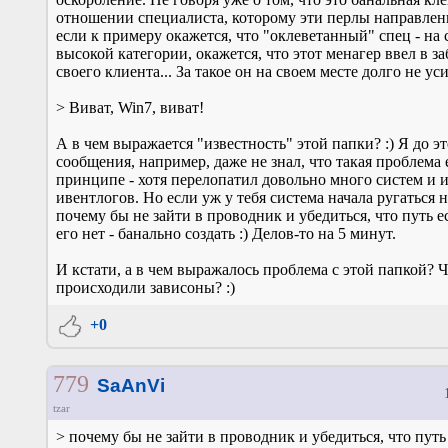
отношении специалиста, которому эти перлы направлен
если к примеру окажется, что "оклеветанный" спец - на 
высокой категории, окажется, что этот менагер ввел в з
своего клиента... За такое он на своем месте долго не ус
> Виват, Win7, виват!
А в чем выражается "известность" этой папки? :) Я до э
сообщения, например, даже не знал, что такая проблема 
принципе - хотя перелопатил довольно много систем и 
ивентлогов. Но если уж у тебя система начала ругаться н
почему бы не зайти в проводник и убедиться, что путь е
его нет - банально создать :) Делов-то на 5 минут.
И кстати, а в чем выражалось проблема с этой папкой? Чт
происходили зависоны? :)
+0
779
SaAnVi
tzar
> почему бы не зайти в проводник и убедиться, что путь