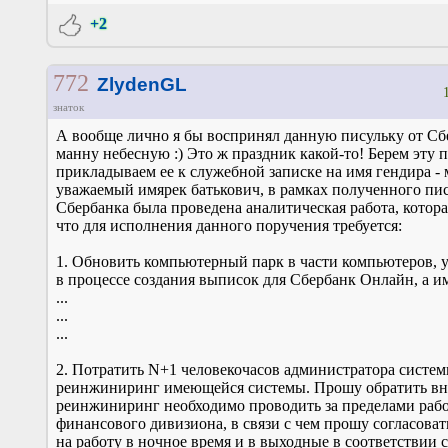
+2
772
ZlydenGL
знаток
А вообще лично я бы воспринял данную писульку от Сб
манну небесную :) Это ж праздник какой-то! Берем эту п
прикладываем ее к служебной записке на имя гендира - 
уважаемый имярек батькович, в рамках полученного пис
Сбербанка была проведена аналитическая работа, котора
что для исполнения данного поручения требуется:
1. Обновить компьютерный парк в части компьютеров,
в процессе создания выписок для Сбербанк Онлайн, а и
...
...
...
2. Потратить N+1 человекочасов администратора систем
реинжиниринг имеющейся системы. Прошу обратить вн
реинжиниринг необходимо проводить за пределами рабо
финансового дивизиона, в связи с чем прошу согласова
на работу в ночное время и в выходные в соответствии с