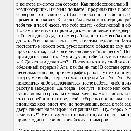
в конторе имеются два сервера. Как профессиональный
компьютерщик, Вы меня поймете - профилактика и обс
серверов - это "святое" :-) Только в обычный рабочий де
времени не хватает. Казалось бы - ты компьютерщик, ра
тебя так и так 8 часов, что тебе делать - обслуживай и о
Но сами знаете, что происходит, если остановить сервер 
рабочего дня :-) Да, это - моя работа, и это - моя обязанн
должно быть наплевать на тех, кто этим недоволен. Мож
поставить в известность руководителя, объяснив ему, дл
профилактика, чтобы все недовольные "шли лесом". Но 
приходится слышать: "Ну, я думаю, тебе 5-и минут хват
же? Да что там делать-то?!" Посвятить этому свой зако
обеденный перерыв? Ага, как бы ни так! В составе орг
несколько отделов, причем график работы у них сдвинут н
когда у меня обед, сервер нужен отделам №... №... №... В
приходится либо задерживаться после работы, либо при
работу в выходной. Да, тогда - все гут! - никого нет, сет
останавливай сервак на сколько хочешь. Но ты опять-та
это по своей инициативе, чтобы сберечь свои нервы, а н
впопыхах хрен знает что, не подумавши, когда к тебе за
дверь (звонят на телефон) и спрашивают: "Ну, скоро? У т
2 минуты!". Не скажу, что это бывает нужно очень часто
привел один из своих "житейских" примеров...
"Могу тебе гарантировать - конкретно в СБЕРе никто п