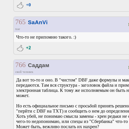
+0
765
SaAnVi
tzar
Что-то не припомню такого. :)
+2
766
Саддам
свой человек
Да вот то-то и оно. В "чистом" DBF даже формулы и ма
передаются. Там вся структура - заголовок файла и при
электронная таблица. К тому же исполняемым он быть н
может.
Но есть официальное письмо с просьбой принять решени
"перйти с DBF на TXT) и сообщить о нем до определенн
Хоть убей, не понимаю смысла замены - хрен редьки не 
чего-то недопонимаю, или спецы из "Сбербанка" что-то 
Может быть, вежливо послать их нахрен?