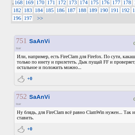
.
168
169
170
171
172
173
174
175
176
177
178
182
183
184
185
186
187
188
189
190
191
192
1
196
197
>>
751
SaAnVi
tzar
Или, например, есть FireClam для Firefox. По сути, кака
только по инету и прилететь. Дык пущай FF и проверяет,
остальное и положить можно...
+0
752
SaAnVi
tzar
Ну блядь, для FireClam всё равно ClamWin нужен... Так 
ставить.
+0