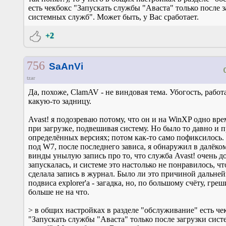
есть чекбокс "Запускать службы "Аваста" только после 
системных служб". Может быть, у Вас сработает.
+2
756
SaAnVi
tzar
Да, похоже, ClamAV - не виндовая тема. Убогость, рабо
какую-то задницу.
Avast! я подозреваю потому, что он и на WinXP одно вр
при загрузке, подвешивая систему. Но было то давно и 
определённых версиях; потом как-то само пофиксилось.
под W7, после последнего зависа, я обнаружил в далёко
винды унылую запись про то, что служба Avast! очень д
запускалась, и системе это настолько не понравилось, чт
сделала запись в журнал. Было ли это причиной дальне
подвиса explorer'а - загадка, но, по большому счёту, гре
больше не на что.
> в общих настройках в разделе "обслуживание" есть че
"Запускать службы "Аваста" только после загрузки сис