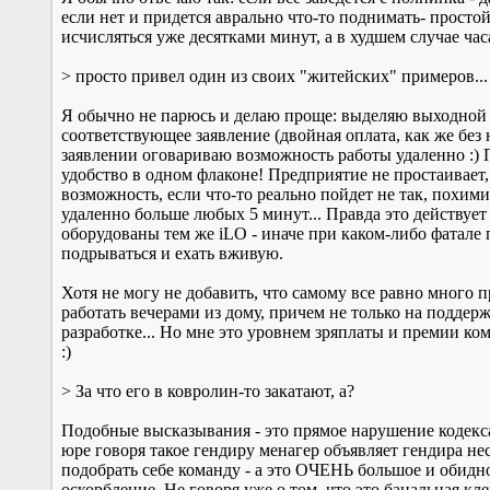
если нет и придется аврально что-то поднимать- просто
исчисляться уже десятками минут, а в худшем случае час
> просто привел один из своих "житейских" примеров...
Я обычно не парюсь и делаю проще: выделяю выходной
соответствующее заявление (двойная оплата, как же без н
заявлении оговариваю возможность работы удаленно :)
удобство в одном флаконе! Предприятие не простаивает, 
возможность, если что-то реально пойдет не так, похим
удаленно больше любых 5 минут... Правда это действует
оборудованы тем же iLO - иначе при каком-либо фатале 
подрываться и ехать вживую.
Хотя не могу не добавить, что самому все равно много 
работать вечерами из дому, причем не только на поддерж
разработке... Но мне это уровнем зряплаты и премии ко
:)
> За что его в ковролин-то закатают, а?
Подобные высказывания - это прямое нарушение кодекса
юре говоря такое гендиру менагер объявляет гендира н
подобрать себе команду - а это ОЧЕНЬ большое и обидн
оскорбление. Не говоря уже о том, что это банальная кле