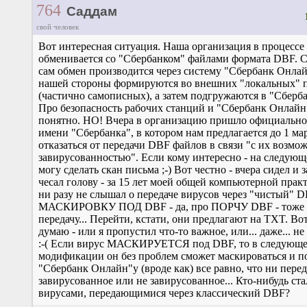
764
Саддам
свой человек
Вот интересная ситуация. Наша организация в процессе
обменивается со "Сбербанком" файлами формата DBF. С
сам обмен производится через систему "Сбербанк Онлай
нашей стороны формируются во внешних "локальных" 
(частично самописных), а затем подгружаются в "Сберб
Про безопасность рабочих станций и "Сбербанк Онлайн
понятно. НО! Вчера в организацию пришло официально
имени "Сбербанка", в котором нам предлагается до 1 мар
отказаться от передачи DBF файлов в связи "с их возмо
завирусованностью". Если кому интересно - на следующ
могу сделать скан письма ;-) Вот честно - вчера сидел и
чесал голову - за 15 лет моей общей компьютерной практ
ни разу не слышал о передаче вирусов через "чистый" 
МАСКИРОВКУ ПОД DBF - да, про ПОРЧУ DBF - тоже д
передачу... Перейти, кстати, они предлагают на TXT. Во
думаю - или я пропустил что-то важное, или... даже... не
:-( Если вирус МАСКИРУЕТСЯ под DBF, то в следующ
модификации он без проблем сможет маскироваться и п
"Сбербанк Онлайн"у (вроде как) все равно, что ни перед
завирусованное или не завирусованное... Кто-нибудь ста
вирусами, передающимися через классический DBF?