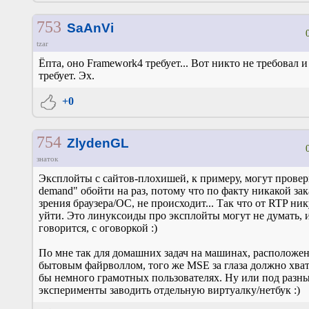
753
SaAnVi
tzar
Ёпта, оно Framework4 требует... Вот никто не требовал и
требует. Эх.
+0
754
ZlydenGL
знаток
Эксплойты с сайтов-плохишей, к примеру, могут провер
demand" обойти на раз, потому что по факту никакой зак
зрения браузера/ОС, не происходит... Так что от RTP ник
уйти. Это линуксоиды про эксплойты могут не думать, и
говорится, с оговоркой :)
По мне так для домашних задач на машинах, расположе
бытовым файрволлом, того же MSE за глаза должно хват
бы немного грамотных пользователях. Ну или под разн
эксперименты заводить отдельную виртуалку/нетбук :)