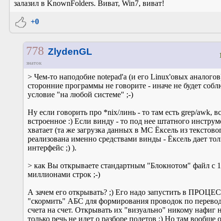
залазил в KnownFolders. Виват, Win7, виват!
+0
778
ZlydenGL
знаток
> Чем-то наподобие notepad'а (и его Linux'овых аналого
сторонние программы не говорите - иначе не будет собл
условие "на любой системе" ;-)
Ну если говорить про *nix/линь - то там есть grep/awk, в
встроенное :) Если винду - то под нее штатного инстру
хватает (та же загрузка данных в МС Ёксель из текстово
реализована именно средствами винды - Ёксель дает тол
интерфейс ;) ).
> как Вы открываете стандартным "Блокнотом" файл с 
миллионами строк ;-)
А зачем его открывать? ;) Его надо запустить в ПРОЦЕС
"скормить" АБС для формирования проводок по перевод
счета на счет. Открывать их "визуально" никому нафиг н
только речь не идет о разборе полетов :) Но там вообще 