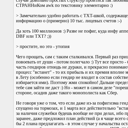
случае довольно простых структур пройтись так любим
СТРАННиКом awk по текстовику элементарно :)
> Замечательно удобно работать с TXT-шкой, содержащ
информацию о (примерно) 10 тыс. лицевых счетов :-)
Да хоть 100 миллионов :) Разве не пофиг, куда инфу аппе
DBF или TXT? ;))
> простите, но это - утопия
Чего прощать, сам с таким сталкивался. Первый раз пр
повоевать от души - потом полегчало :) Тут все просто 
часть гендиров отнюдь не дураки, и прекрасно понимают
процесс "встанет" - то их прибыль и их премия вполне 
в Лету (особенно если гендир не входит в состав собств
избирается ими). Поэтому жми спокойно! Дальше преде
тебе сам зайти не даст :) Но - может в самом деле "пореш
стороне, осадив даже такого монополиста как Сбер.
Не говоря уже о том, что если даже из-за пофигизма генд
спущено на тормозах, и 1 марта все действительно "встан
за наличия служебки будешь вообще не при делах, ибо 
заранее, даже предложил план действий (а я чаще всего 
бы 2 плана предлагагать - в этом случае у начальства ост