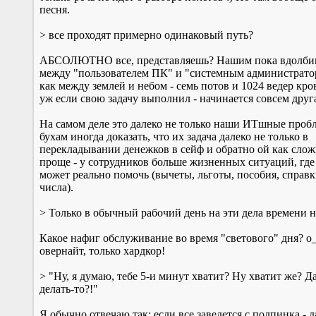
песня.
> все проходят примерно одинаковый путь?
АБСОЛЮТНО все, представляешь? Нашим пока вдолбиш
между "пользователем ПК" и "системным администрато
как между землей и небом - семь потов и 1024 ведер кро
уж если свою задачу выполнил - начинается совсем друга
На самом деле это далеко не только наши ИТшные проб
бухам иногда доказать, что их задача далеко не только в
перекладывании денежков в сейф и обратно ой как сло
проще - у сотрудников больше жизненных ситуаций, где
может реально помочь (вычеты, льготы, пособия, справк
числа).
> Только в обычный рабочий день на эти дела времени не
Какое нафиг обслуживание во время "светового" дня? о
овернайт, только хардкор!
> "Ну, я думаю, тебе 5-и минут хватит? Ну хватит же? Да
делать-то?!"
Я обычно отвечаю так: если все заведется с полпинка - да