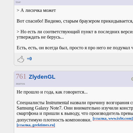
tzar
> А лисичка может
Вот спасибо! Видимо, старым браузером прикидывается,
> Но есть ли соответствующий пункт в последних версия
утверждать не берусь...
Есть, есть, он всегда был, просто я про него не подумал ч
+0
761
ZlydenGL
знаток
Не прошло и года, как говорится...
Специалисты Instrumental назвали причину возгорания 
Samsung Galaxy Note7. Они внимательно изучили конс
смартфона и пришли к выводу, что производитель прев
[ссылка, www.ixbt.com]
допустимую плотность компоновки.
[ссылка, geektimes.ru]