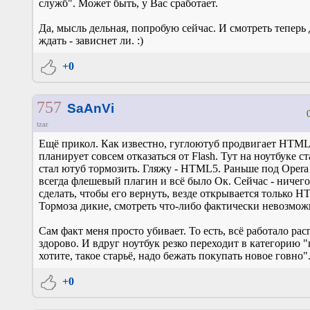
служб". Может быть, у Вас сработает.
Да, мысль дельная, попробую сейчас. И смотреть теперь 
ждать - зависнет ли. :)
+0
757
SaAnVi
tzar
Ещё прикол. Как известно, гуглоютуб продвигает HTML
планирует совсем отказаться от Flash. Тут на ноутбуке с
стал ютуб тормозить. Гляжу - HTML5. Раньше под Opera
всегда флешевый плагин и всё было Ок. Сейчас - ничего
сделать, чтобы его вернуть, везде открывается только 
Тормоза дикие, смотреть что-либо фактически невозмож
Сам факт меня просто убивает. То есть, всё работало ра
здорово. И вдруг ноутбук резко переходит в категорию "
хотите, такое старьё, надо бежать покупать новое говно"
+0