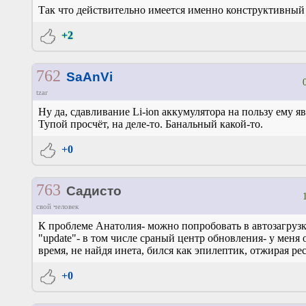
Так что действительно имеется именно конструктивный 
+2
762
SaAnVi
tzar
Ну да, сдавливание Li-ion аккумулятора на пользу ему яв
Тупой просчёт, на деле-то. Банальный какой-то.
+0
763
Садисто
свой человек
К проблеме Анатолия- можно попробовать в автозагрузк
"update"- в том числе сраный центр обновления- у меня 
время, не найдя инета, бился как эпилептик, отжирая ре
+0