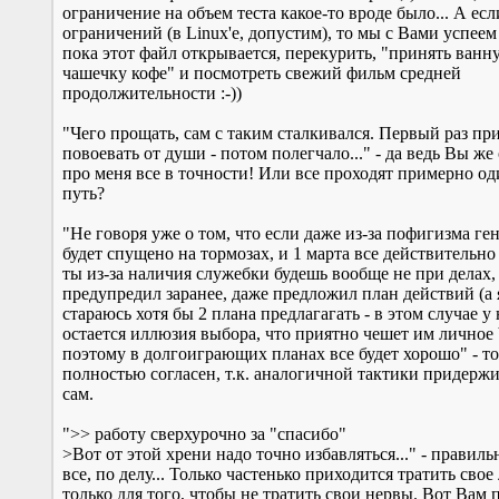
ограничение на объем теста какое-то вроде было... А есл
ограничений (в Linux'е, допустим), то мы с Вами успеем 
пока этот файл открывается, перекурить, "принять ванн
чашечку кофе" и посмотреть свежий фильм средней
продолжительности :-))
"Чего прощать, сам с таким сталкивался. Первый раз пр
повоевать от души - потом полегчало..." - да ведь Вы же
про меня все в точности! Или все проходят примерно о
путь?
"Не говоря уже о том, что если даже из-за пофигизма ге
будет спущено на тормозах, и 1 марта все действительно 
ты из-за наличия служебки будешь вообще не при делах,
предупредил заранее, даже предложил план действий (а 
стараюсь хотя бы 2 плана предлагагать - в этом случае у
остается иллюзия выбора, что приятно чешет им личное Ч
поэтому в долгоиграющих планах все будет хорошо" - т
полностью согласен, т.к. аналогичной тактики придержи
сам.
">> работу сверхурочно за "спасибо"
>Вот от этой хрени надо точно избавляться..." - правиль
все, по делу... Только частенько приходится тратить сво
только для того, чтобы не тратить свои нервы. Вот Вам 