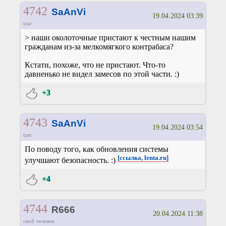
4742
SaAnVi
19.04.2024 03:39
tzar
> наши околоточные пристают к честным нашим
гражданам из-за мелкомягкого контрабаса?
Кстати, похоже, что не пристают. Что-то
давненько не видел замесов по этой части. :)
+3
4743
SaAnVi
19.04.2024 03:54
tzar
По поводу того, как обновления системы
[ссылка, lenta.ru]
улучшают безопасность. :)
+4
4744
R666
20.04.2024 11:38
свой человек