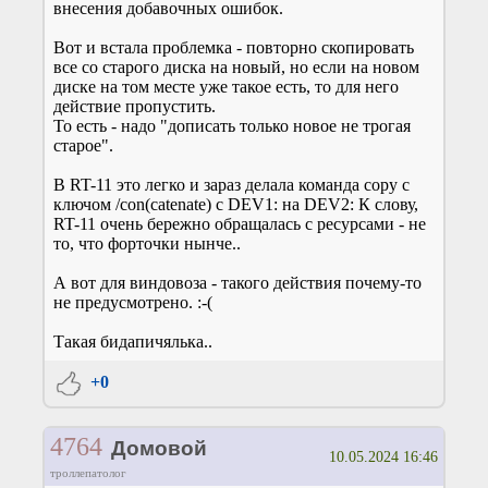
внесения добавочных ошибок.
Вот и встала проблемка - повторно скопировать
все со старого диска на новый, но если на новом
диске на том месте уже такое есть, то для него
действие пропустить.
То есть - надо "дописать только новое не трогая
старое".
В RT-11 это легко и зараз делала команда copy с
ключом /con(catenate) с DEV1: на DEV2: К слову,
RT-11 очень бережно обращалась с ресурсами - не
то, что форточки нынче..
А вот для виндовоза - такого действия почему-то
не предусмотрено. :-(
Такая бидапичялька..
+0
4764
Домовой
10.05.2024 16:46
троллепатолог