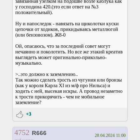
завязанная узелком на подошве возле каблука как
у господина 420.(это если ответ на №3
положительный).
Ну и напоследок - навязать на щиколотки куски
цепочки от ходиков, прикидываясь металлюгой
(или бензовозом). Ж8-0
Ой, опасаюсь, что за последний совет могут
нечаянно и поколотить. Но все же этакий креатив
выглядеть может оригинально-прикольно-
музыкально.
>..это должно к заземлению..
Так можно сделать трость из чугуния или бронзы
(как у короля Карла XI из м/ф про Нильса) и
ходить с ней, высекая искры. А провод незаметно
к трости прикорячить - чем не мобильное
заземление?
+3
4752
R666
28.04.2024 11:00