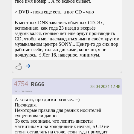
твоё имя номер... А то всякое бывает.
> DVD - пока еще есть, а вот CD - улю
В местных DNS завались обычных CD. Эх,
вспоминаю, как года 23 назад я всерьёз
задумывался, сколько лет ещё будут производить
CD, чтобы я мог наслаждаться ими в своём крутом
музыкальном центре SONY... Центр-то до сих пор
работает себе, только дисками, конечно, я не
пользуюсь. :) Лет 16, наверное, минимум.
+0
4754
R666
28.04.2024 12:48
свой человек
А кстати, про диски разные.. =)
Прелюдия.
Некоторые правила для разных носителей
существовали давно.
То есть все знали, что лепить дискеты
магнитиками на холодильник нельзя, а CD не
стоит оставлять на столе, если туда приходит