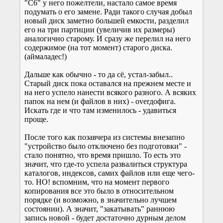
"С6" у него пожелтели, настало самое время
подумать о его замене. Ради такого случая добыл
новый диск заметно большей емкости, разделил
его на три партиции (увеличив их размеры)
аналогично старому. И сразу же перелил на него
содержимое (на тот момент) старого диска.
(аймаладес!)
Дальше как обычно - то да сё, устал-забыл..
Старый диск пока оставался на прежнем месте и
на него успело нанести всякого разного. А всяких
папок на нем (и файлов в них) - overдофига.
Искать где и что там изменилось - удавиться
проще.
После того как позавчера из системы внезапно
"устройство было отключено без подготовки" -
стало понятно, что время пришло. То есть это
значит, что где-то успела развалиться структура
каталогов, индексов, самих файлов или еще чего-
то. НО! вспомним, что на момент первого
копирования все это было в относительном
порядке (и возможно, в значительно лучшем
состоянии). А значит, "закатывать" раннюю
запись новой - будет достаточно дурным делом