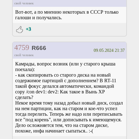
свой человек
Вот-вот, а по мнению некоторых в СССР только
галоши и получались.
+3
4759
R666
09.05.2024 21:37
свой человек
Камрады, вопрос возник (или у старого крыша
поехала):
- как скопировать со старого диска на новый
содержимое партиций с дополнением? В RT-11
такой фокус делался автоматически, командой
copy /con dev1: dev2: Как такое в Вынь ХР
сделать?
Некое время тому назад добыл новый диск, создал
на нем партиции, как на старом и кое-что успел
тогда перелить. Теперь же надо или переписывать
все "под корень", или дописывать к имеющемуся.
Дело осложняется тем, что на старом диске,
похоже, инфа начинает сыпаться.. :-(