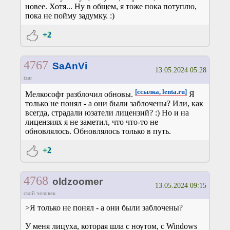
новее. Хотя... Ну в общем, я тоже пока потуплю,
пока не пойму задумку. :)
+2
4767
SaAnVi
13.05.2024 05:28
tzar
[ссылка, lenta.ru]
Мелкософт разблочил обновы.
Я
только не понял - а они были заблочены? Или, как
всегда, страдали юзатели лицензий? :) Но и на
лицензиях я не заметил, что что-то не
обновлялось. Обновлялось только в путь.
+2
4768
oldzoomer
13.05.2024 09:15
свой человек
>Я только не понял - а они были заблочены?
У меня лицуха, которая шла с ноутом, с Windows