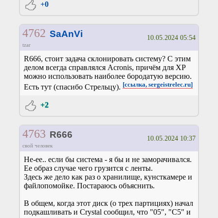
+0
4762
SaAnVi
10.05.2024 05:54
tzar
R666, стоит задача склонировать систему? С этим
делом всегда справлялся Acronis, причём для XP
можно использовать наиболее бородатую версию.
[ссылка, sergeistrelec.ru]
Есть тут (спасибо Стрельцу).
+2
4763
R666
10.05.2024 10:37
свой человек
Не-ее.. если бы система - я бы и не заморачивался.
Ее образ случае чего грузится с ленты.
Здесь же дело как раз о хранилище, кунсткамере и
файлопомойке. Постараюсь объяснить.
В общем, когда этот диск (о трех партициях) начал
подкашливать и Crystal сообщил, что "05", "С5" и