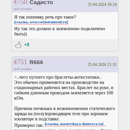
4750
Садисто
25.04.2024 18:24
свой человек
Я так понимяу, речь про такое?
[ссылка, www.vseinstrumenti.ru]
Ну так это должно к заземлению подключено
быть))
+3
4751
R666
25.04.2024 21:31
свой человек
>..чего путнего про браслеты-антистатики..
Это обычно применяется на производстве на
стационарных рабочих местах. Браслет на руке, и
гибким длинным проводом заземляется через 100
кОм.
Причина пичяльки в возникновении статического
заряда на (полу)проводящем теле при хорошем
изоляторе в подставке.
[ссылка, masterskaya-dmitrova.ru]
Примерно так:
-