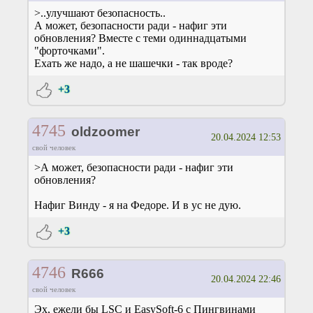
>..улучшают безопасность..
А может, безопасности ради - нафиг эти
обновления? Вместе с теми одиннадцатыми
"форточками".
Ехать же надо, а не шашечки - так вроде?
+3
4745
oldzoomer
20.04.2024 12:53
свой человек
>А может, безопасности ради - нафиг эти
обновления?
Нафиг Винду - я на Федоре. И в ус не дую.
+3
4746
R666
20.04.2024 22:46
свой человек
Эх, ежели бы LSC и EasySoft-6 с Пингвинами