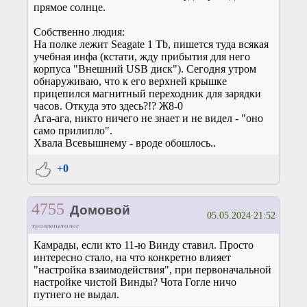
прямое солнце.
Собственно людия:
На полке лежит Seagate 1 Tb, пишется туда всякая
учебная инфа (кстати, жду прибытия для него
корпуса "Внешний USB диск"). Сегодня утром
обнаруживаю, что к его верхней крышке
прицепился магнитный переходник для зарядки
часов. Откуда это здесь?!? Ж8-0
Ага-ага, никто ничего не знает и не видел - "оно
само прилипло".
Хвала Всевышнему - вроде обошлось..
+0
4755
Домовой
05.05.2024 21:52
троллепатолог
Камрады, если кто 11-ю Винду ставил. Просто
интересно стало, на что конкретно влияет
"настройка взаимодействия", при первоначальной
настройке чистой Винды? Чота Гогле ничо
путнего не выдал.