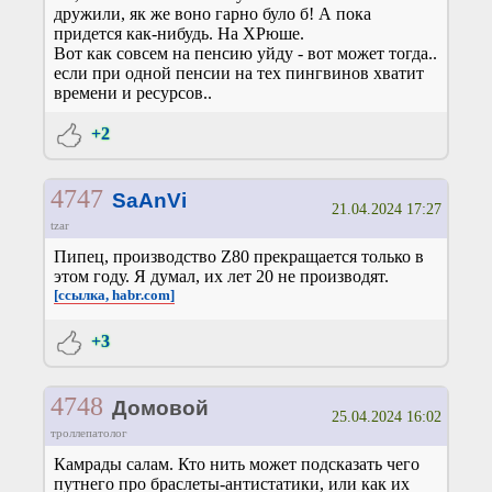
дружили, як же воно гарно було б! А пока
придется как-нибудь. На ХРюше.
Вот как совсем на пенсию уйду - вот может тогда..
если при одной пенсии на тех пингвинов хватит
времени и ресурсов..
+2
4747
SaAnVi
21.04.2024 17:27
tzar
Пипец, производство Z80 прекращается только в
этом году. Я думал, их лет 20 не производят.
[ссылка, habr.com]
+3
4748
Домовой
25.04.2024 16:02
троллепатолог
Камрады салам. Кто нить может подсказать чего
путнего про браслеты-антистатики, или как их