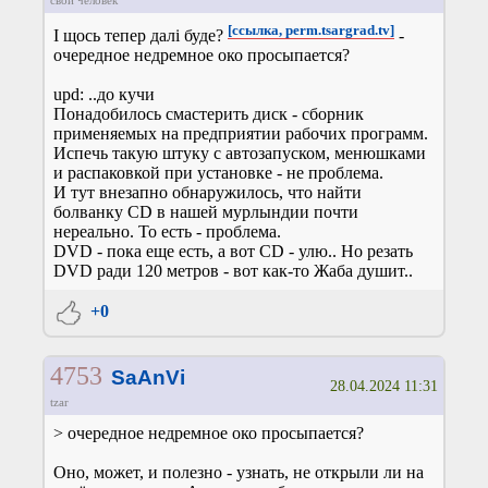
свой человек
[ссылка, perm.tsargrad.tv]
І щось тепер далі буде?
-
очередное недремное око просыпается?
upd: ..до кучи
Понадобилось смастерить диск - сборник
применяемых на предприятии рабочих программ.
Испечь такую штуку с автозапуском, менюшками
и распаковкой при установке - не проблема.
И тут внезапно обнаружилось, что найти
болванку CD в нашей мурлындии почти
нереально. То есть - проблема.
DVD - пока еще есть, а вот CD - улю.. Но резать
DVD ради 120 метров - вот как-то Жаба душит..
+0
4753
SaAnVi
28.04.2024 11:31
tzar
> очередное недремное око просыпается?
Оно, может, и полезно - узнать, не открыли ли на