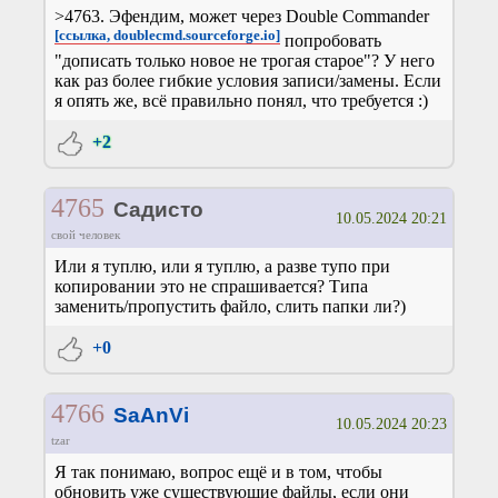
>4763. Эфендим, может через Double Commander
[ссылка, doublecmd.sourceforge.io]
попробовать
"дописать только новое не трогая старое"? У него
как раз более гибкие условия записи/замены. Если
я опять же, всё правильно понял, что требуется :)
+2
4765
Садисто
10.05.2024 20:21
свой человек
Или я туплю, или я туплю, а разве тупо при
копировании это не спрашивается? Типа
заменить/пропустить файло, слить папки ли?)
+0
4766
SaAnVi
10.05.2024 20:23
tzar
Я так понимаю, вопрос ещё и в том, чтобы
обновить уже существующие файлы, если они