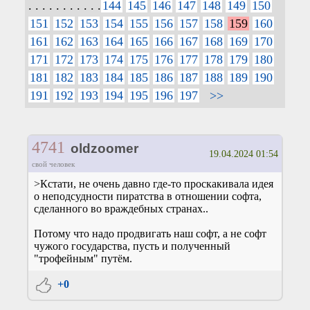
. . . . . . . . . . .
144
145
146
147
148
149
150
151
152
153
154
155
156
157
158
159
160
161
162
163
164
165
166
167
168
169
170
171
172
173
174
175
176
177
178
179
180
181
182
183
184
185
186
187
188
189
190
191
192
193
194
195
196
197
>>
4741
oldzoomer
19.04.2024 01:54
свой человек
>Кстати, не очень давно где-то проскакивала идея
о неподсудности пиратства в отношении софта,
сделанного во враждебных странах..
Потому что надо продвигать наш софт, а не софт
чужого государства, пусть и полученный
"трофейным" путём.
+0