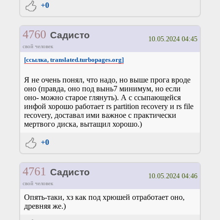
+0
4760
Садисто
10.05.2024 04:45
свой человек
[ссылка, translated.turbopages.org]
Я не очень понял, что надо, но выше прога вроде
оно (правда, оно под вынь7 минимум, но если
оно- можно старое глянуть). А с ссыпающейся
инфой хорошо работает rs partition recovery и rs file
recovery, доставал ими важное с практически
мертвого диска, вытащил хорошо.)
+0
4761
Садисто
10.05.2024 04:46
свой человек
Опять-таки, хз как под хрюшей отработает оно,
древняя же.)