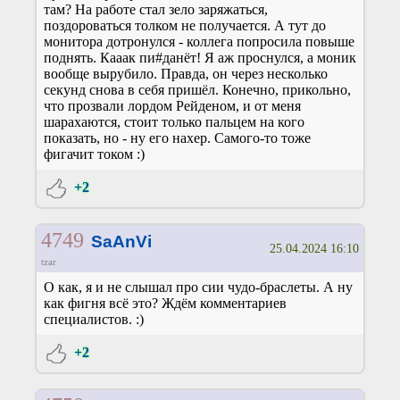
там? На работе стал зело заряжаться,
поздороваться толком не получается. А тут до
монитора дотронулся - коллега попросила повыше
поднять. Кааак пи#данёт! Я аж проснулся, а моник
вообще вырубило. Правда, он через несколько
секунд снова в себя пришёл. Конечно, прикольно,
что прозвали лордом Рейденом, и от меня
шарахаются, стоит только пальцем на кого
показать, но - ну его нахер. Самого-то тоже
фигачит током :)
+2
4749
SaAnVi
25.04.2024 16:10
tzar
О как, я и не слышал про сии чудо-браслеты. А ну
как фигня всё это? Ждём комментариев
специалистов. :)
+2