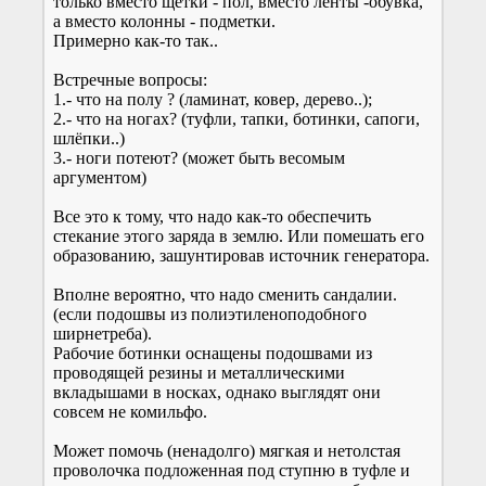
только вместо щетки - пол, вместо ленты -обувка,
а вместо колонны - подметки.
Примерно как-то так..
Встречные вопросы:
1.- что на полу ? (ламинат, ковер, дерево..);
2.- что на ногах? (туфли, тапки, ботинки, сапоги,
шлёпки..)
3.- ноги потеют? (может быть весомым
аргументом)
Все это к тому, что надо как-то обеспечить
стекание этого заряда в землю. Или помешать его
образованию, зашунтировав источник генератора.
Вполне вероятно, что надо сменить сандалии.
(если подошвы из полиэтиленоподобного
ширнетреба).
Рабочие ботинки оснащены подошвами из
проводящей резины и металлическими
вкладышами в носках, однако выглядят они
совсем не комильфо.
Может помочь (ненадолго) мягкая и нетолстая
проволочка подложенная под ступню в туфле и