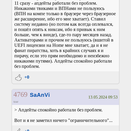
11 сразу - апдейты работали без проблем.
Никакими твиками и ВПНами не пользуюсь
(ВПН на компе только в браузере через браузерное
же расширение, ибо его мне хватает). Ставил
систему недавно (но потом как всегда оплевался,
и пошёл опять к никсам, ибо я привык к ним
больше, чем к винде), где-то пару месяцев назад.
Активаторами и прочим не пользуюсь (вшитой в
UEFI лицензии на Home мне хватает, да и я не
фанат пиратства, хоть в крайних случаях я и
пирачу, если это прям необходимо и неизбежно
никакими путями). Апдейты спокойно работали
без проблем.
+0
4769
SaAnVi
13.05.2024 09:53
tzar
> Апдейты спокойно работали без проблем.
Вот и я не заметил ничего "ограничительного"...