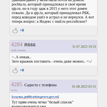
pochta.ru, который принадлежал в своё время
qip.ru. но в году эдак в 2015 у него этот домен
отжали. Да и qip.ru, который принадлежал РБК,
перед ковидом ушёл в астрал и не вернулся. А вот
теперь вопрос: а Яндекс с mail.ru российские?
+0
4284
R666
31.07.2023 19:53
свой человек
>..А никак..
Зато крыжик поставить - очень даже можно.. >:-/
+0
4285
Садисто с телефона
01.08.2023 03:31
гость
[ссылка, publication.pravo.gov.ru]
Тут прям очень четко "белый список"
вырисовывается уже.