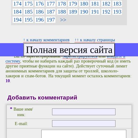
174
175
176
177
178
179
180
181
182
183
184
185
186
187
188
189
190
191
192
193
194
195
196
197
>>
↑ к началу комментариев
↑↑ к началу страницы
Вы не зарегистрированы.
Зарегистрируйтесь
или
войдите в
систему
, чтобы не набирать каждый раз проверочный код (и иметь
другие приятные функции на сайте). Действует суточный лимит
анонимных комментариев для защиты от троллей, школоло-
хакеров и спам-ботов. На текущий момент осталось комментариев:
10
.
Добавить комментарий
*
Ваше имя/
ник:
E-mail: