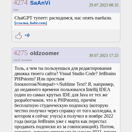
4274
SaAnVi
29.07.2023 08:35
tzar
ChatGPT тупеет: расходимся, нас опять наебали.
[ссылка, habr.com]
+0
4275
oldzoomer
30.07.2023 17:25
свой человек
Толь, а чем ты пользуешься для редактирования
движка твоего сайта? Visual Studio Code? JetBrains
PHPstorm? Или простым
блокнотом/Notepad++/Sublime Text? Я, например,
до недавнего времени пользовался Intellij IDEA
(один из самых крутых IDE для Java от тех же
разработчиков, что и PHPstorm), причём
бесплатную студенческую подписку (которую
честно получил через справку от того колледжа, в
котором я сейчас учусь) я получил в ноябре 2022
года (когда JetBrains уже с марта как перестал
продавать подписки из за говносанкций). Потом,
конечно, лавочку прикрыли (в начале 2023, теперь