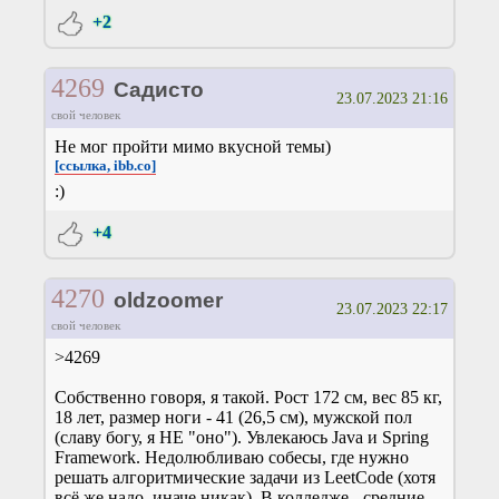
+2
4269
Садисто
23.07.2023 21:16
свой человек
Не мог пройти мимо вкусной темы)
[ссылка, ibb.co]
:)
+4
4270
oldzoomer
23.07.2023 22:17
свой человек
>4269
Собственно говоря, я такой. Рост 172 см, вес 85 кг,
18 лет, размер ноги - 41 (26,5 см), мужской пол
(славу богу, я НЕ "оно"). Увлекаюсь Java и Spring
Framework. Недолюбливаю собесы, где нужно
решать алгоритмические задачи из LeetCode (хотя
всё же надо, иначе никак). В колледже - средние