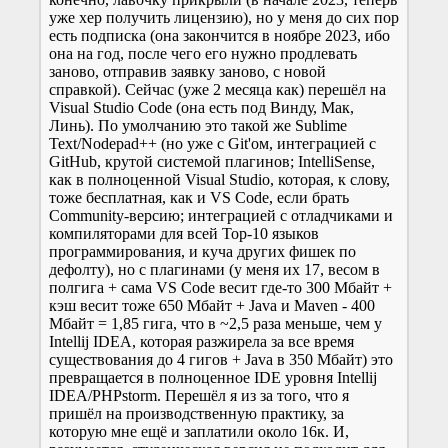
уже хер получить лицензию), но у меня до сих пор
есть подписка (она закончится в ноябре 2023, ибо
она на год, после чего его нужно продлевать
заново, отправив заявку заново, с новой
справкой). Сейчас (уже 2 месяца как) перешёл на
Visual Studio Code (она есть под Винду, Мак,
Линь). По умолчанию это такой же Sublime
Text/Nodepad++ (но уже с Git'ом, интеграцией с
GitHub, крутой системой плагинов; IntelliSense,
как в полноценной Visual Studio, которая, к слову,
тоже бесплатная, как и VS Code, если брать
Community-версию; интеграцией с отладчиками и
компиляторами для всей Top-10 языков
программирования, и куча других фишек по
дефолту), но с плагинами (у меня их 17, весом в
полгига + сама VS Code весит где-то 300 Мбайт +
кэш весит тоже 650 Мбайт + Java и Maven - 400
Мбайт = 1,85 гига, что в ~2,5 раза меньше, чем у
Intellij IDEA, которая разжирела за все время
существования до 4 гигов + Java в 350 Мбайт) это
превращается в полноценное IDE уровня Intellij
IDEA/PHPstorm. Перешёл я из за того, что я
пришёл на производственную практику, за
которую мне ещё и заплатили около 16к. И,