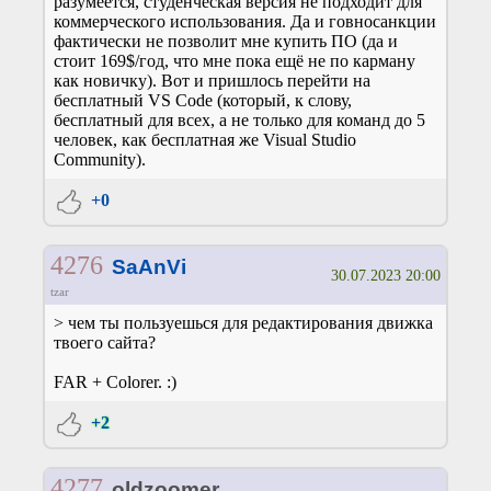
разумеется, студенческая версия не подходит для
коммерческого использования. Да и говносанкции
фактически не позволит мне купить ПО (да и
стоит 169$/год, что мне пока ещё не по карману
как новичку). Вот и пришлось перейти на
бесплатный VS Code (который, к слову,
бесплатный для всех, а не только для команд до 5
человек, как бесплатная же Visual Studio
Community).
+0
4276
SaAnVi
30.07.2023 20:00
tzar
> чем ты пользуешься для редактирования движка
твоего сайта?
FAR + Colorer. :)
+2
4277
oldzoomer