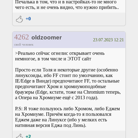
Печалька в том, что и в настройках-то не много
чего есть, и не очень видно, что нужно прибить..
+0
4262
oldzoomer
23.07.2023 12:21
свой человек
>Реально сейчас огнелис открывает очень
немногое, в том числе и ЭТОТ сайт
Просто если Толя и некоторые другие (особенно
линуксоиды, ибо FF стоит по умолчанию, как
IE/Edge в Винде) предпочитают FF, то остальные
предпочитают Хром и хромиумоподобные
браузеры (Edge, кстати, тоже на Chromium теперь,
а Опера на Хромиуме ещё с 2013 года).
P.S: Я тоже пользуюсь либо Хромом, либо Еджем
на Хромиуме. Причём когда-то я пользовался
Еджем даже на Линуксе (ибо у мелких есть
нативная версия Еджа под Линь).
+2