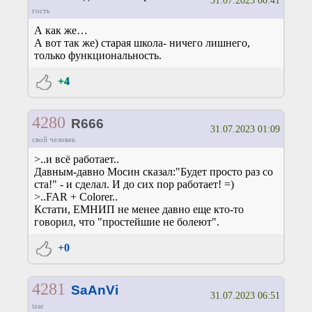
31.07.2023 00:41
гость
А как же…
А вот так же) старая школа- ничего лишнего,
только функциональность.
+4
4280
R666
31.07.2023 01:09
свой человек
>..и всё работает..
Давным-давно Мосин сказал:"Будет просто раз со
ста!" - и сделал. И до сих пор работает! =)
>..FAR + Colorer..
Кстати, ЕМНИП не менее давно еще кто-то
говорил, что "простейшие не болеют".
+0
4281
SaAnVi
31.07.2023 06:51
tzar