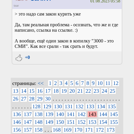
01.08.2023 05:58
tzar
> это надо сам закон курить уже
Да, там реальная проблема - осознать, что же и где
написано, ссылка на ссылке. :)
А вообще, ещё один закон в копилку "3000 - это
СМИ". Как все срали - так срать и будут.
+0
страницы:
<<
1
2
3
4
5
6
7
8
9
10
11
12
13
14
15
16
17
18
19
20
21
22
23
24
25
26
27
28
29
30
. . . . . . . . . . . . . . . . . . . . . . .
. . . . . . .
128
129
130
131
132
133
134
135
136
137
138
139
140
141
142
143
144
145
146
147
148
149
150
151
152
153
154
155
156
157
158
. . .
168
169
170
171
172
173