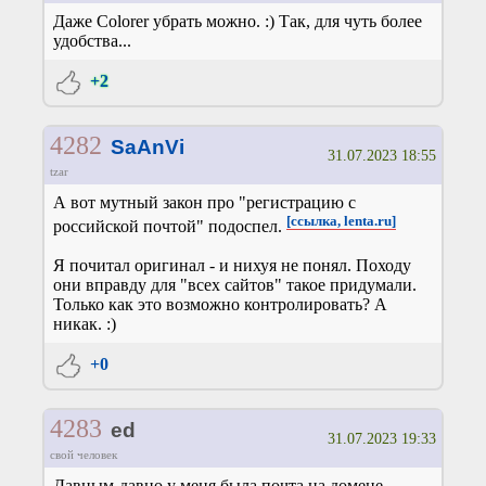
Даже Colorer убрать можно. :) Так, для чуть более
удобства...
+2
4282
SaAnVi
31.07.2023 18:55
tzar
А вот мутный закон про "регистрацию с
[ссылка, lenta.ru]
российской почтой" подоспел.
Я почитал оригинал - и нихуя не понял. Походу
они вправду для "всех сайтов" такое придумали.
Только как это возможно контролировать? А
никак. :)
+0
4283
ed
31.07.2023 19:33
свой человек
Давным-давно у меня была почта на домене