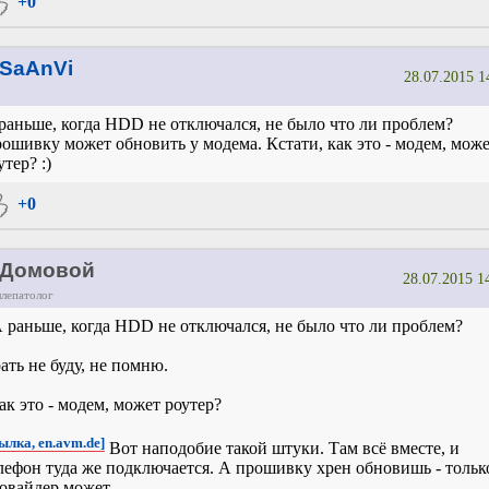
+0
SaAnVi
28.07.2015 1
раньше, когда HDD не отключался, не было что ли проблем?
ошивку может обновить у модема. Кстати, как это - модем, мож
утер? :)
+0
Домовой
28.07.2015 1
ллепатолог
 раньше, когда HDD не отключался, не было что ли проблем?
ать не буду, не помню.
ак это - модем, может роутер?
ылка, en.avm.de]
Вот наподобие такой штуки. Там всё вместе, и
лефон туда же подключается. А прошивку хрен обновишь - тольк
овайдер может.