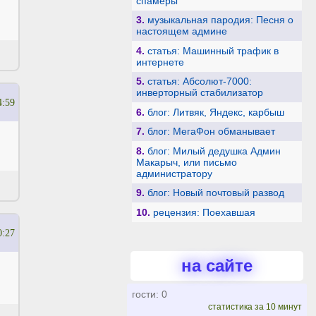
спамеры
3.
музыкальная пародия: Песня о
настоящем админе
4.
статья: Машинный трафик в
интернете
5.
статья: Абсолют-7000:
инверторный стабилизатор
4:59
6.
блог: Литвяк, Яндекс, карбыш
7.
блог: МегаФон обманывает
8.
блог: Милый дедушка Админ
Макарыч, или письмо
администратору
9.
блог: Новый почтовый развод
10.
рецензия: Поехавшая
0:27
на сайте
гости: 0
статистика за 10 минут