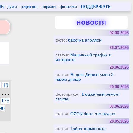
ПВ
-
думы
-
рецензии
-
поржать
-
фотосеты
-
ПОДДЕРЖАТЬ
новостя
02.08.2026
фото:
бабочка аполлон
28.07.2026
статья:
Машинный трафик в
интернете
28.06.2026
статья:
Яндекс.Директ умер 2:
ищем днище
8
19
20.06.2026
. . . .
фотоприкол:
Бюджетный ремонт
стекла
176
07.06.2026
90
статья:
OZON банк: это вкусно
28.05.2026
статья:
Тайна термостата