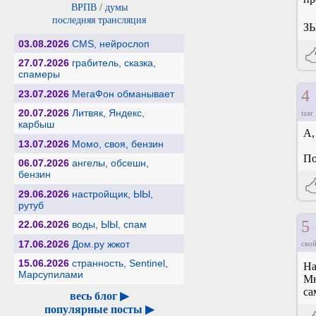
ВРПВ
/
думы
последняя трансляция
ЗЫ
03.08.2026
CMS, нейрослоп
27.07.2026
грабитель, сказка,
спамеры
4
23.07.2026
МегаФон обманывает
20.07.2026
Литвяк, Яндекс,
tzar
карбыш
А,
13.07.2026
Момо, своя, бензин
По
06.07.2026
ангелы, обсешн,
бензин
29.06.2026
настройщик, ЫЫ,
рутуб
5
22.06.2026
воды, ЫЫ, спам
17.06.2026
Дом.ру жжот
свой
15.06.2026
странность, Sentinel,
На
Марсупилами
Мн
са
весь блог ▶
популярные посты ▶