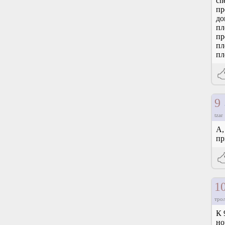
ch
пр
до
пл
пр
пл
пл
9
tzar
А,
пр
1
тро
К 
но