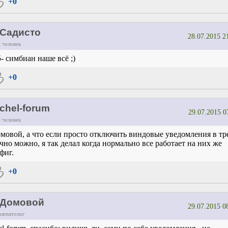
+0
Садисто
28.07.2015 2
 человек
5- симбиан наше всё ;)
+0
chel-forum
29.07.2015 0
 человек
мовой, а что если просто отключить виндовые уведомления в тр
чно можно, я так делал когда нормально все работает на них же
фиг.
+0
Домовой
29.07.2015 0
ллепатолог