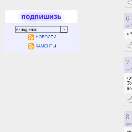
подпишизь
6
свой
к 
НОВОСТИ
КАМЕНТЫ
7
свой
До
То
по
8
тро