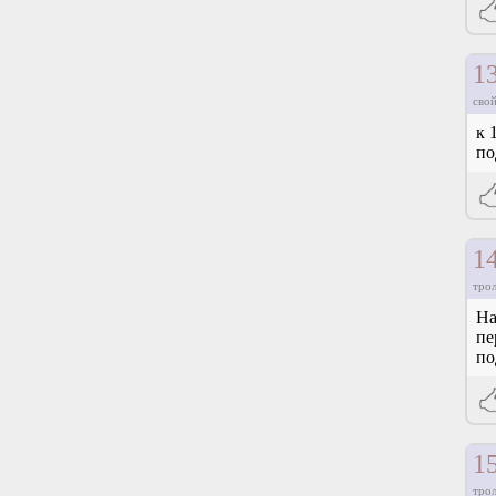
1
свой
к 
по
1
тро
На
пе
по
1
тро