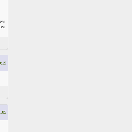
ием
том
0:19
1:05