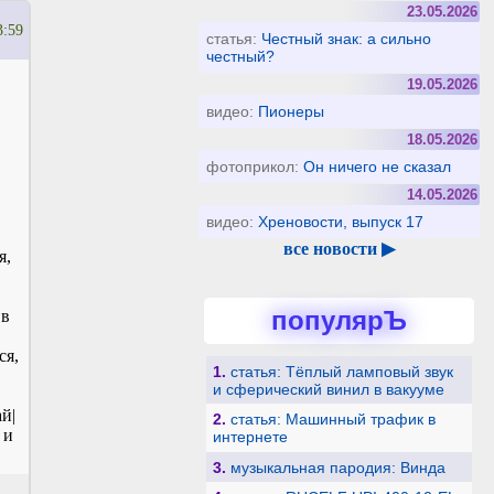
23.05.2026
3:59
статья:
Честный знак: а сильно
честный?
19.05.2026
видео:
Пионеры
18.05.2026
фотоприкол:
Он ничего не сказал
14.05.2026
видео:
Хреновости, выпуск 17
все новости ▶
я,
популярЪ
 в
ся,
1.
статья: Тёплый ламповый звук
и сферический винил в вакууме
й|
2.
статья: Машинный трафик в
 и
интернете
3.
музыкальная пародия: Винда