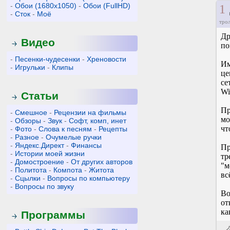
-
Обои (1680x1050)
-
Обои (FullHD)
1
-
Сток
-
Моё
тро
Др
Видео
по
-
Песенки-чудесенки
-
Хреновости
Им
-
Игрульки
-
Клипы
це
се
Wi
Статьи
Пр
-
Смешное
-
Рецензии на фильмы
мо
-
Обзоры
-
Звук
-
Софт, комп, инет
чт
-
Фото
-
Слова к песням
-
Рецепты
-
Разное
-
Очумелые ручки
-
Яндекс.Директ
-
Финансы
Пр
-
Истории моей жизни
тр
-
Домостроение
-
От других авторов
"м
-
Политота
-
Компота
-
Житота
вс
-
Сцылки
-
Вопросы по компьютеру
-
Вопросы по звуку
Во
от
ка
Программы