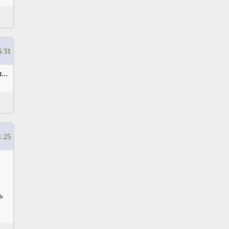
6:31
...
1:25
ь
у