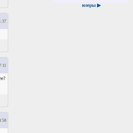
юзеры ▶
1:37
7:11
ее?
8:58