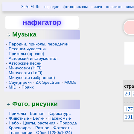
SaAnVi.Ru
-
пародии
-
фотоприколы
-
видео
-
политота
-
ком
нафигатор
Музыка
-
Пародии, приколы, переделки
-
Песенки-чудесенки
-
Приколы (прочее)
-
Авторский инструментал
-
Авторские песни
-
Минусовки (HiFi)
-
Минусовки (LoFi)
-
Минусовки (избранное)
-
Саундтреки
-
ZX Spectrum
-
MODs
стр
-
MIDI
-
Пранк
20
. . . 
Фото, рисунки
177
-
Приколы
-
Банная
-
Карикатуры
191
-
Животные
-
Белки
-
Насекомые
-
Небо
-
Цветы, растения
-
Природа
-
Красноярск
-
Разное
-
Фотосеты
-
Трансляции
-
Обои (1280x1024)