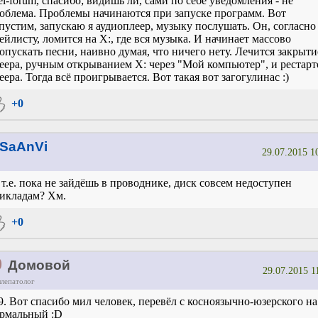
el-forum, спасибо; видишь ли, сами по себе уведомления - не
облема. Проблемы начинаются при запуске программ. Вот
пустим, запускаю я аудиоплеер, музыку послушать. Он, согласно
ейлисту, ломится на X:, где вся музыка. И начинает массово
опускать песни, наивно думая, что ничего нету. Лечится закрыт
еера, ручным открыванием X: через "Мой компьютер", и рестар
еера. Тогда всё проигрывается. Вот такая вот загогулинаc :)
+0
SaAnVi
29.07.2015 1
 т.е. пока не зайдёшь в проводнике, диск совсем недоступен
икладам? Хм.
+0
0
Домовой
29.07.2015 1
ллепатолог
9. Вот спасибо мил человек, перевёл с косноязычно-юзерского на
рмальный :D