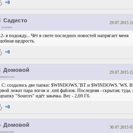
+0
3
Садисто
29.07.2015 2
 человек
12- я подожду... Чёт в свете последних новостей напрягает меня
добная щедрость.
+0
4
Домовой
29.07.2015 2
ллепатолог
 С: создались две папки: $WINDOWS.˜BT и $WINDOWS.˜WS. В
рвой лежат пара логов и .xml файлов. Последняя - скрытая; туда, 
дпапку "Sources" идёт закачка. Вес - 2,69 Гб.
+0
5
Домовой
30.07.2015 0
ллепатолог