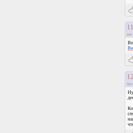
1
tzar
Во
Ви
1
тро
Ну
де
Ко
cr
на
чт