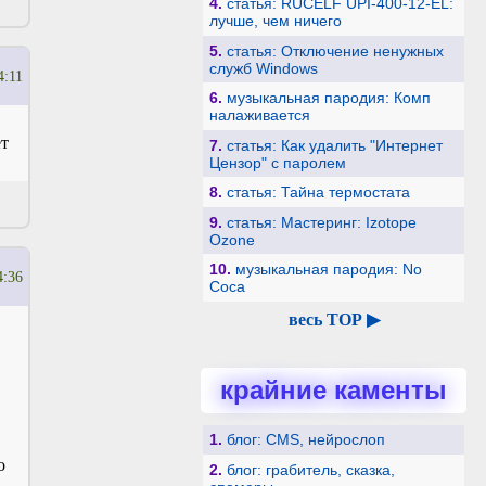
4.
статья: RUCELF UPI-400-12-EL:
лучше, чем ничего
5.
статья: Отключение ненужных
служб Windows
4:11
6.
музыкальная пародия: Комп
налаживается
ет
7.
статья: Как удалить "Интернет
Цензор" с паролем
8.
статья: Тайна термостата
9.
статья: Мастеринг: Izotope
Ozone
10.
музыкальная пародия: No
4:36
Coca
весь TOP ▶
крайние каменты
1.
блог: CMS, нейрослоп
о
2.
блог: грабитель, сказка,