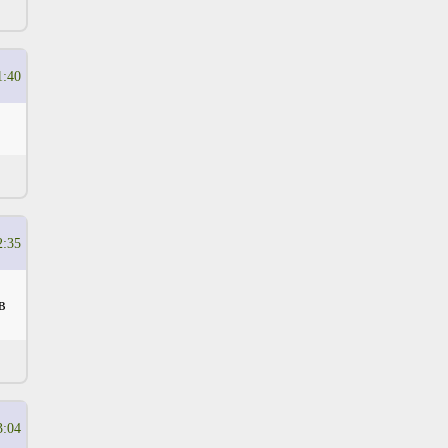
1:40
2:35
в
3:04