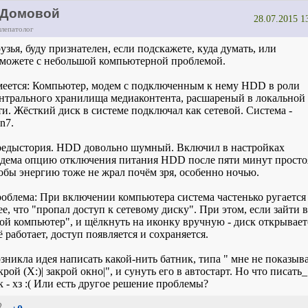
Домовой
28.07.2015 1
ллепатолог
узья, буду признателен, если подскажете, куда думать, или
можете с небольшой компьютерной проблемой.
еется: Компьютер, модем с подключенным к нему HDD в роли
нтрального хранилища медиаконтента, расшареный в локальной
ти. Жёсткий диск в системе подключал как сетевой. Система -
n7.
едыстория. HDD довольно шумный. Включил в настройках
дема опцию отключения питания HDD после пяти минут просто
обы энергию тоже не жрал почём зря, особенно ночью.
облема: При включении компьютера система частенько ругается
ее, что "пропал доступ к сетевому диску". При этом, если зайти в
ой компьютер", и щёлкнуть на иконку вручную - диск открывает
ё работает, доступ появляется и сохраняется.
зникла идея написать какой-нить батник, типа " мне не показыва
крой (X:)| закрой окно|", и сунуть его в автостарт. Но что писать_
к - хз :( Или есть другое решение проблемы?