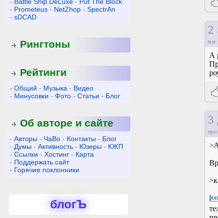
-
Battle Ship DeLuxe
-
Put The Block
-
Prometeus
-
NetZhop
-
SpectrAn
-
sDCAD
2
Рингтоны
tzar
А 
Пр
Рейтинги
ро
-
Общий
-
Музыка
-
Видео
-
Минусовки
-
Фото
-
Статьи
-
Блог
3
Об авторе и сайте
тро
-
Авторы
-
ЧаВо
-
Контакты
-
Блог
>А
-
Думы
-
Активность
-
Юзеры
-
КЖП
-
Ссылки
-
Хостинг
-
Карта
-
Поддержать сайт
Вр
-
Горячие поклонники
>к
[сс
блогЪ
те
пр