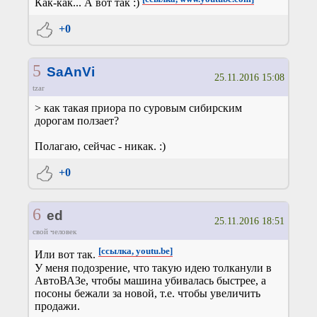
Как-как... А вот так :)
+0
5
SaAnVi
25.11.2016 15:08
tzar
> как такая приора по суровым сибирским
дорогам ползает?
Полагаю, сейчас - никак. :)
+0
6
ed
25.11.2016 18:51
свой человек
[ссылка, youtu.be]
Или вот так.
У меня подозрение, что такую идею толканули в
АвтоВАЗе, чтобы машина убивалась быстрее, а
посоны бежали за новой, т.е. чтобы увеличить
продажи.