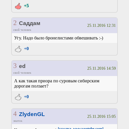
+5
2
Саддам
25.11.2016 12:31
свой человек
Угу. Надо было бронелистами обвешивать :-)
+0
3
ed
25.11.2016 14:59
свой человек
А как такая приора по суровым сибирским
дорогам ползает?
+0
4
ZlydenGL
25.11.2016 15:05
знаток
[ссылка, www.youtube.com]