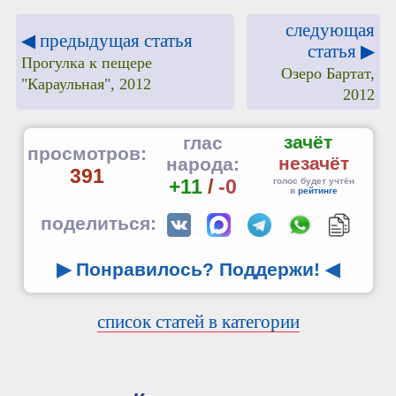
следующая
◀ предыдущая статья
статья ▶
Прогулка к пещере
Озеро Бартат,
"Караульная", 2012
2012
зачёт
глас
просмотров:
незачёт
народа:
391
+11
/
-0
голос будет учтён
в
рейтинге
поделиться:
▶ Понравилось? Поддержи!
◀
список статей в категории