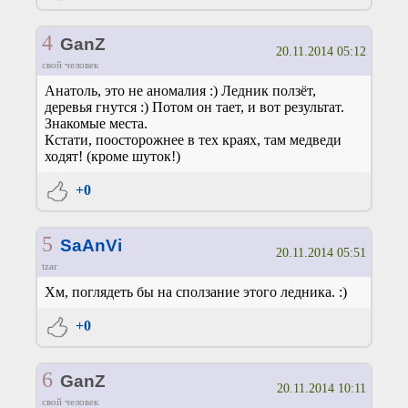
4
GanZ
20.11.2014 05:12
свой человек
Анатоль, это не аномалия :) Ледник ползёт,
деревья гнутся :) Потом он тает, и вот результат.
Знакомые места.
Кстати, поосторожнее в тех краях, там медведи
ходят! (кроме шуток!)
+0
5
SaAnVi
20.11.2014 05:51
tzar
Хм, поглядеть бы на сползание этого ледника. :)
+0
6
GanZ
20.11.2014 10:11
свой человек