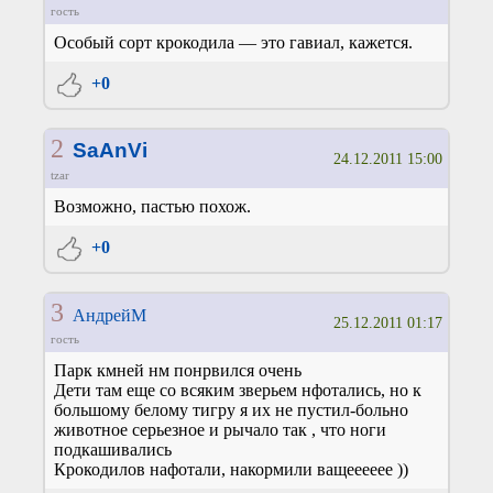
гость
Особый сорт крокодила — это гавиал, кажется.
+0
2
SaAnVi
24.12.2011 15:00
tzar
Возможно, пастью похож.
+0
3
АндрейМ
25.12.2011 01:17
гость
Парк кмней нм понрвился очень
Дети там еще со всяким зверьем нфотались, но к
большому белому тигру я их не пустил-больно
животное серьезное и рычало так , что ноги
подкашивались
Крокодилов нафотали, накормили ващееееее ))