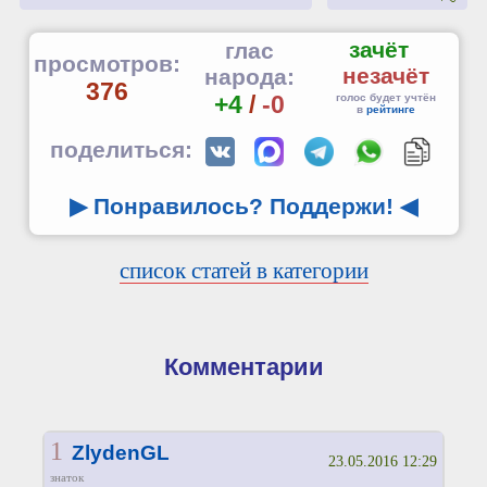
зачёт
глас
просмотров:
незачёт
народа:
376
+4
/
-0
голос будет учтён
в
рейтинге
поделиться:
▶ Понравилось? Поддержи!
◀
список статей в категории
Комментарии
1
ZlydenGL
23.05.2016 12:29
знаток