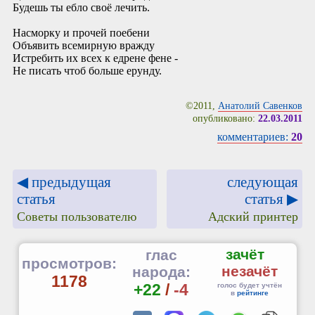
Будешь ты ебло своё лечить.
Насморку и прочей поебени
Объявить всемирную вражду
Истребить их всех к едрене фене -
Не писать чтоб больше ерунду.
©2011,
Анатолий Савенков
опубликовано:
22.03.2011
комментариев:
20
◀ предыдущая
следующая
статья
статья ▶
Советы пользователю
Адский принтер
зачёт
глас
просмотров:
незачёт
народа:
1178
+22
/
-4
голос будет учтён
в
рейтинге