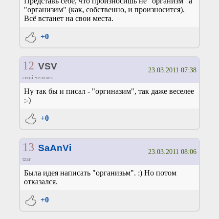
Представь себе, что произносишь не "организм" а
"организим" (как, собственно, и произносится).
Всё встанет на свои места.
+0
12
VSV
23.03.2011 07:38
свой человек
Ну так бы и писал - "оргиназим", так даже веселее
:-)
+0
13
SaAnVi
23.03.2011 08:06
tzar
Была идея написать "организьм". :) Но потом
отказался.
+0