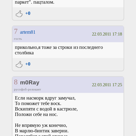
паркет". пацталом.
+0
7
artem81
22.03.2011 17:18
гость
прикольно,я тоже за строки из последнего
столбика
+0
8
m0Ray
22.03.2011 17:25
русофоб-релокант
Если насморк вдруг замучал,
То поможет тебе воск.
Вскипяти с водой в кастрюле,
Положи себе на нос.
Не впрямую уж конечно,
В марлю-бинтик заверни.