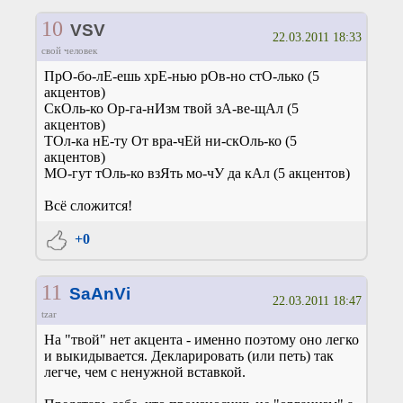
10
VSV
22.03.2011 18:33
свой человек
ПрО-бо-лЕ-ешь хрЕ-нью рОв-но стО-лько (5
акцентов)
СкОль-ко Ор-га-нИзм твой зА-ве-щАл (5
акцентов)
ТОл-ка нЕ-ту От вра-чЕй ни-скОль-ко (5
акцентов)
МО-гут тОль-ко взЯть мо-чУ да кАл (5 акцентов)
Всё сложится!
+0
11
SaAnVi
22.03.2011 18:47
tzar
На "твой" нет акцента - именно поэтому оно легко
и выкидывается. Декларировать (или петь) так
легче, чем с ненужной вставкой.