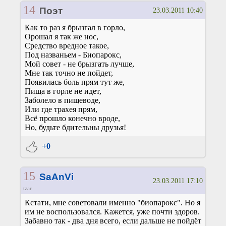
14
Поэт
23.03.2011 10:40
Как то раз я брызгал в горло,
Орошал я так же нос,
Средство вредное такое,
Под названьем - Биопарокс,
Мой совет - не брызгать лучше,
Мне так точно не пойдет,
Появилась боль прям тут же,
Пища в горле не идет,
Заболело в пищеводе,
Или где трахея прям,
Всё прошло конечно вроде,
Но, будьте бдительны друзья!
+0
15
SaAnVi
23.03.2011 17:10
tzar
Кстати, мне советовали именно "биопарокс". Но я
им не воспользовался. Кажется, уже почти здоров.
Забавно так - два дня всего, если дальше не пойдёт