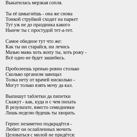
Выкатилась мерзкая сопля.
Ты её шмыгнёшь - она же снова
Тонкой струйкой сходит на паркет
Тут уж не до праздника какого
Нынче ты с простудой тет-а-тет.
Самое обидное тут что же:
Как ты ни старайся, ни лечись
Мазью мажь хоть жопу ты, хоть рожу -
Всё одно не будет зашибись.
Проболеешь хренью ровно столько
Сколько организм завещал
Толка нету от врачей нисколько -
Могут только взять мочу да кал.
Выпишут таблетки да пипетки
Скажут - как, куда и с чем пихать
В результате, вместо семидневки
Лишь неделю будешь ты хворать.
Герпес незаметно подкрадётся -
Любит он ослабленных мочить
Целоваться с милой не придётся: