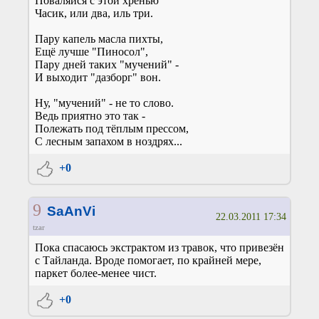
Поваляйся с этой хренью
Часик, или два, иль три.
Пару капель масла пихты,
Ещё лучше "Пиносол",
Пару дней таких "мучений" -
И выходит "дазборг" вон.
Ну, "мучений" - не то слово.
Ведь приятно это так -
Полежать под тёплым прессом,
С лесным запахом в ноздрях...
+0
9
SaAnVi
22.03.2011 17:34
tzar
Пока спасаюсь экстрактом из травок, что привезён
с Тайланда. Вроде помогает, по крайней мере,
паркет более-менее чист.
+0