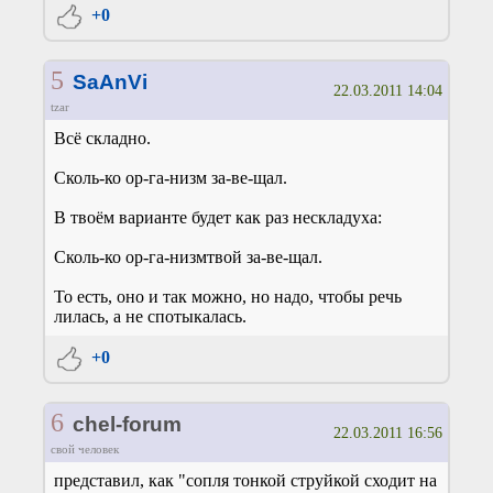
+0
5
SaAnVi
22.03.2011 14:04
tzar
Всё складно.
Сколь-ко ор-га-низм за-ве-щал.
В твоём варианте будет как раз нескладуха:
Сколь-ко ор-га-низмтвой за-ве-щал.
То есть, оно и так можно, но надо, чтобы речь
лилась, а не спотыкалась.
+0
6
chel-forum
22.03.2011 16:56
свой человек
представил, как "сопля тонкой струйкой сходит на