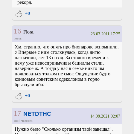
- рекорд.
+0
16
Flora.
23.03.2011 17:25
гость
Хм, странно, что опять про биопарокс вспомнили.
:/ Впервые с ним столкнулась, когда дитю
назначили, лет 13 назад. За столько времени к
нему уже невосприимчивы бациллы стали,
наверное ж. А тогда у нас в семье никто им
пользоваться толком не смог. Ощущение будто
кондовым советским одеколоном в горло
брызнули ибо.
+0
17
NETDTHC
14.08.2021 02:07
свой человек
Нужно было "Сколько организм твой завещал".