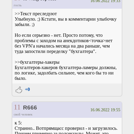
16.06.2022 19:33
гость
>>Текст преследуют
Улыбнуло. ;) Кстати, вы в комментарии улыбочку
забыли. ;)
Но если серьезно - нет. Просто потому, что
проблемы с заходом на анекдотиков<точка>нет
без VPN'а начались месяца на два раньше, чем
туда запостили переделку "бухгалтера".
>>бухгалтеры-хакеры
Бухгалтеров-хакеров бухгалтера-ламеры должны,
по логике, задолбать сильнее, чем кого бы то ни
было.
+0
11
R666
16.06.2022 19:55
свой человек
к 5:
Странно.. Вотпрямщасс проверил - и загрузилось.
Причем примерно за полсекунды. Может, это