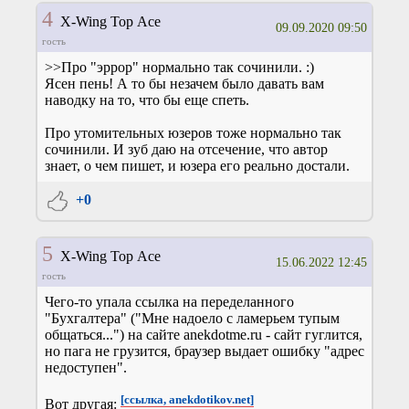
4
X-Wing Top Ace
09.09.2020 09:50
гость
>>Про "эррор" нормально так сочинили. :)
Ясен пень! А то бы незачем было давать вам
наводку на то, что бы еще спеть.
Про утомительных юзеров тоже нормально так
сочинили. И зуб даю на отсечение, что автор
знает, о чем пишет, и юзера его реально достали.
+0
5
X-Wing Top Ace
15.06.2022 12:45
гость
Чего-то упала ссылка на переделанного
"Бухгалтера" ("Мне надоело с ламерьем тупым
общаться...") на сайте anekdotme.ru - сайт гуглится,
но пага не грузится, браузер выдает ошибку "адрес
недоступен".
[ссылка, anekdotikov.net]
Вот другая: