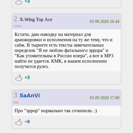
+3
2
X-Wing Top Ace
03.09.2020 16:44
гость
Кстати, даю наводку на материал для
аранжировки и исполнения на ту же тему, что и
сабж. В тырнете есть тексты замечательных
переделок "Я не люблю фатального эррора" и
"Как утомительны в России юзера", а вот в MP3
найти не удается. КМК, в вашем исполнении
получится рулез.
+3
3
SaAnVi
03.09.2020 17:00
tzar
Про "эррор" нормально так сочинили. :)
+0