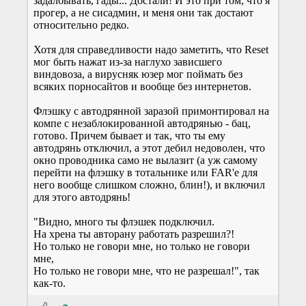
задалбывать, гады... Достали! И это при том, что я
прогер, а не сисадмин, и меня они так достают
относительно редко.
Хотя для справедливости надо заметить, что Reset
мог быть нажат из-за наглухо зависшего
виндовоза, а вирусняк юзер мог поймать без
всяких порносайтов и вообще без интернетов.
Флэшку с автодрянной заразой примонтировал на
компе с незаблокированной автодрянью - бац,
готово. Причем бывает и так, что ты ему
автодрянь отключил, а этот дебил недоволен, что
окно проводника само не вылазит (а уж самому
перейти на флэшку в тотальнике или FAR'е для
него вообще слишком сложно, блин!), и включил
для этого автодрянь!
"Видно, много ты флэшек подключил.
На хрена ты авторану работать разрешил?!
Но только не говори мне, но только не говори
мне,
Но только не говори мне, что не разрешал!", так
как-то.