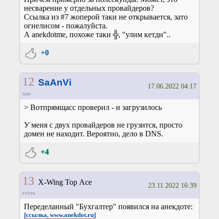
несварение у отдельных провайдеров?
Ссылка из #7 жоперой таки не открывается, зато
огнелисом - пожалуйста.
А anekdotme, похоже таки ╬, "улим кетди"..
+0
12
SaAnVi
17.06.2022 04:17
tzar
> Вотпрямщасс проверил - и загрузилось
У меня с двух провайдеров не грузится, просто
домен не находит. Вероятно, дело в DNS.
+4
13
X-Wing Top Ace
23.11.2022 16:39
гость
Переделанный "Бухгалтер" появился на анекдоте:
[ссылка, www.anekdot.ru]