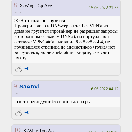
8
X-Wing Top Ace
15.06.2022 21:55
гость
>>Этот тоже не грузится
Проверил, дело в DNS-серванте. Без VPN'а из
дома не грузится (провайдер не разрешает запросы
к сторонним сервакам DNS'а), на виртуальной
сетевухе VPNGate'а выставил 8.8.8.8/8.8.4.4, не
грузившаяся страница на анекдотиков<точка>нет
загрузилась, но не anekdotme - видать, сам сайт
рухнул.
+0
9
SaAnVi
16.06.2022 04:12
tzar
Текст преследуют бухгалтеры-хакеры.
+0
10
X-Wing Top Ace