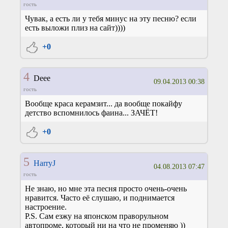
гость
Чувак, а есть ли у тебя минус на эту песню? если
есть выложи плиз на сайт))))
+0
4
Deee
09.04.2013 00:38
гость
Вообще краса керамзит... да вообще покайфу
детство вспомнилось фаина... ЗАЧЁТ!
+0
5
HarryJ
04.08.2013 07:47
гость
Не знаю, но мне эта песня просто очень-очень
нравится. Часто её слушаю, и поднимается
настроение.
P.S. Сам езжу на японском праворульном
автопроме, который ни на что не променяю ))