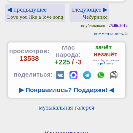
◀ предыдущее
следующее ▶
Love you like a love song
Чебурникс
опубликовано:
25.06.2012
комментариев:
5
зачёт
глас
просмотров:
незачёт
народа:
13538
+225
/
-3
голос будет учтён
в
рейтинге
поделиться:
▶ Понравилось? Поддержи!
◀
музыкальная галерея