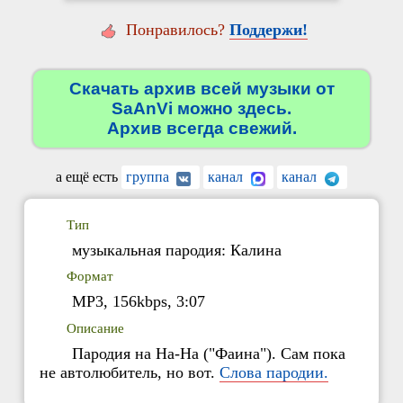
Понравилось?
Поддержи!
Скачать архив всей музыки от
SaAnVi можно здесь.
Архив всегда свежий.
а ещё есть
группа
канал
канал
Тип
музыкальная пародия: Калина
Формат
MP3, 156kbps, 3:07
Описание
Пародия на На-На ("Фаина"). Сам пока
не автолюбитель, но вот.
Слова пародии.