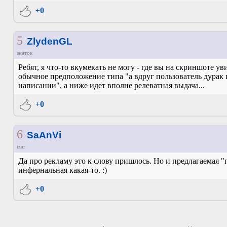
+0
5
ZlydenGL
знаток
Ребят, я что-то вкумекать не могу - где вы на скриншоте 
обычное предположение типа "а вдруг пользователь дурак
написании", а ниже идет вполне релеватная выдача...
+0
6
SaAnVi
tzar
Да про рекламу это к слову пришлось. Но и предлагаемая 
инфернальная какая-то. :)
+0