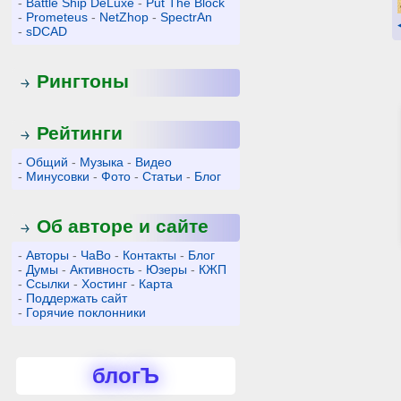
-
Battle Ship DeLuxe
-
Put The Block
-
Prometeus
-
NetZhop
-
SpectrAn
-
sDCAD
Рингтоны
Рейтинги
-
Общий
-
Музыка
-
Видео
-
Минусовки
-
Фото
-
Статьи
-
Блог
Об авторе и сайте
-
Авторы
-
ЧаВо
-
Контакты
-
Блог
-
Думы
-
Активность
-
Юзеры
-
КЖП
-
Ссылки
-
Хостинг
-
Карта
-
Поддержать сайт
-
Горячие поклонники
блогЪ