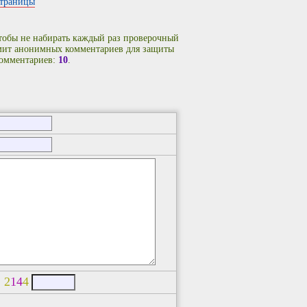
страницы
чтобы не набирать каждый раз проверочный
имит анонимных комментариев для защиты
комментариев:
10
.
:
2
1
4
4