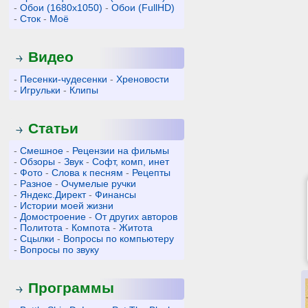
-
Обои (1680x1050)
-
Обои (FullHD)
-
Сток
-
Моё
Видео
-
Песенки-чудесенки
-
Хреновости
-
Игрульки
-
Клипы
Статьи
-
Смешное
-
Рецензии на фильмы
-
Обзоры
-
Звук
-
Софт, комп, инет
-
Фото
-
Слова к песням
-
Рецепты
-
Разное
-
Очумелые ручки
-
Яндекс.Директ
-
Финансы
-
Истории моей жизни
-
Домостроение
-
От других авторов
-
Политота
-
Компота
-
Житота
-
Сцылки
-
Вопросы по компьютеру
-
Вопросы по звуку
Программы