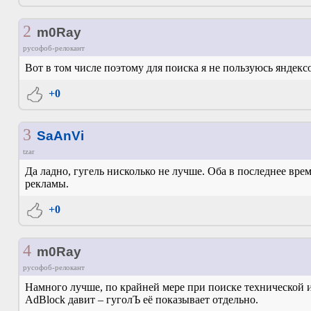
2
m0Ray
русофоб-релокант
Вот в том числе поэтому для поиска я не пользуюсь яндекс
+0
3
SaAnVi
tzar
Да ладно, гугель нисколько не лучше. Оба в последнее вре
рекламы.
+0
4
m0Ray
русофоб-релокант
Намного лучше, по крайней мере при поиске технической 
AdBlock давит – гуголЪ её показывает отдельно.