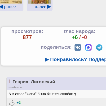
далее ▶
◀ ранее
просмотров:
глас народа:
877
+6
/
-0
поделиться:
▶ Понравилось? Подде
1
Генрих_Лиговский
tramvision.ru
А в слове "жопа" было бы пять ошибок :)
+2