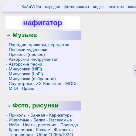
SaAnVi.Ru
-
пародии
-
фотоприколы
-
видео
-
политота
-
ком
нафигатор
Музыка
-
Пародии, приколы, переделки
-
Песенки-чудесенки
-
Приколы (прочее)
-
Авторский инструментал
-
Авторские песни
-
Минусовки (HiFi)
-
Минусовки (LoFi)
-
Минусовки (избранное)
-
Саундтреки
-
ZX Spectrum
-
MODs
-
MIDI
-
Пранк
Фото, рисунки
-
Приколы
-
Банная
-
Карикатуры
-
Животные
-
Белки
-
Насекомые
-
Небо
-
Цветы, растения
-
Природа
-
Красноярск
-
Разное
-
Фотосеты
-
Трансляции
-
Обои (1280x1024)