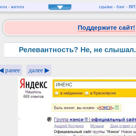
пота
-
житота
сцылки
-
блог
-
ВР
Поддержите сайт!
Релевантность? Не, не слышал. 
◀ ранее
далее ▶