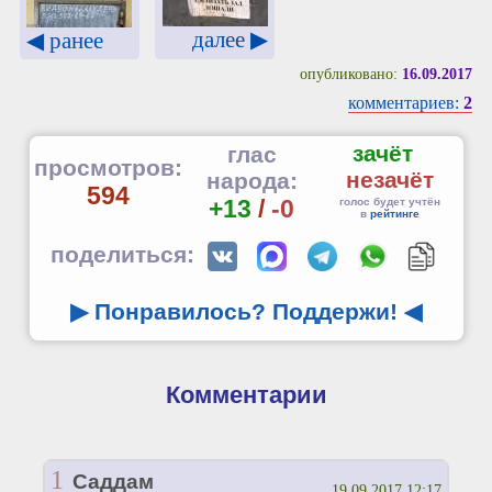
далее ▶
◀ ранее
опубликовано:
16.09.2017
комментариев:
2
зачёт
глас
просмотров:
незачёт
народа:
594
+13
/
-0
голос будет учтён
в
рейтинге
поделиться:
▶ Понравилось? Поддержи!
◀
Комментарии
1
Саддам
19.09.2017 12:17