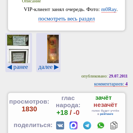
Описание
VIP-клиент занял очередь. Фото:
m0Ray
.
посмотреть весь раздел
◀ ранее
далее ▶
опубликовано:
29.07.2011
комментариев:
4
зачёт
глас
просмотров:
незачёт
народа:
1830
+18
/
-0
голос будет учтён
в
рейтинге
поделиться: