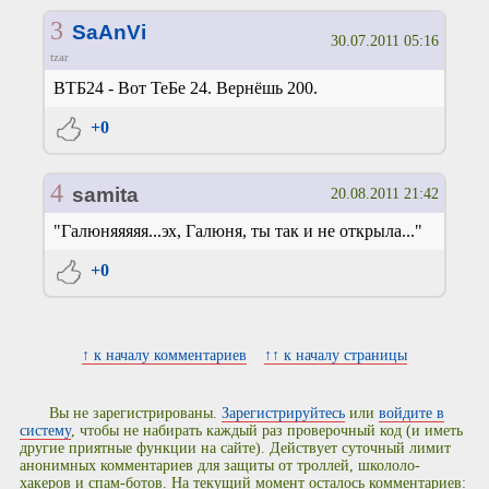
3
SaAnVi
30.07.2011 05:16
tzar
ВТБ24 - Вот ТеБе 24. Вернёшь 200.
+0
4
samita
20.08.2011 21:42
"Галюняяяяя...эх, Галюня, ты так и не открыла..."
+0
↑ к началу комментариев
↑↑ к началу страницы
Вы не зарегистрированы.
Зарегистрируйтесь
или
войдите в
систему
, чтобы не набирать каждый раз проверочный код (и иметь
другие приятные функции на сайте). Действует суточный лимит
анонимных комментариев для защиты от троллей, школоло-
хакеров и спам-ботов. На текущий момент осталось комментариев: