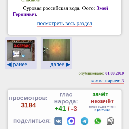
Суровая российская вода. Фото:
Змей
Героиныч
.
посмотреть весь раздел
далее ▶
◀ ранее
опубликовано:
01.09.2010
комментариев:
3
зачёт
глас
просмотров:
незачёт
народа:
3184
+41
/
-3
голос будет учтён
в
рейтинге
поделиться: