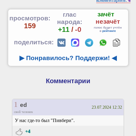
комментариев:
4
зачёт
глас
просмотров:
незачёт
народа:
159
+11
/
-0
голос будет учтён
в
рейтинге
поделиться:
▶ Понравилось? Поддержи!
◀
Комментарии
1
ed
23.07.2024 12:32
свой человек
У нас где-то был "Пивбери".
+4