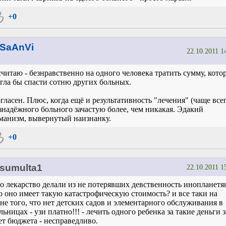
+0
SaAnVi
22.10.2011 1
считаю - безнравственно на одного человека тратить сумму, кото
гла бы спасти сотню других больных.
гласен. Плюс, когда ещё и результативность "лечения" (чаще все
знадёжного больного зачастую более, чем никакая. Эдакий
манизм, вывернутый наизнанку.
+0
sumulta1
22.10.2011 1
о лекарство делали из не потерявших девственность инопланетя
о оно имеет такую катастрофическую стоимость? и все таки на
не того, что нет детских садов и элементарного обслуживания в
льницах - узи платно!!! - лечить одного ребенка за такие деньги з
ет бюджета - несправедливо.