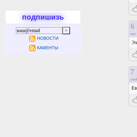
подпишизь
6
tzar
НОВОСТИ
Эх
КАМЕНТЫ
7
свой
Ев