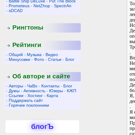
-
Battle Ship DeLuxe
-
Put The Block
То
-
Prometeus
-
NetZhop
-
SpectrAn
за
-
sDCAD
ле
до
Но
Рингтоны
Де
оп
вы
Рейтинги
Тр
.
-
Общий
-
Музыка
-
Видео
Во
-
Минусовки
-
Фото
-
Статьи
-
Блог
Не
мн
от
Об авторе и сайте
по
Де
-
Авторы
-
ЧаВо
-
Контакты
-
Блог
бо
-
Думы
-
Активность
-
Юзеры
-
КЖП
-
Ссылки
-
Хостинг
-
Карта
Я,
-
Поддержать сайт
де
-
Горячие поклонники
.
Я 
мо
Пр
блогЪ
пр
со