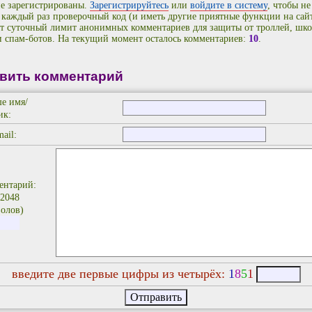
е зарегистрированы.
Зарегистрируйтесь
или
войдите в систему
, чтобы не
 каждый раз проверочный код (и иметь другие приятные функции на сайт
т суточный лимит анонимных комментариев для защиты от троллей, шко
и спам-ботов. На текущий момент осталось комментариев:
10
.
вить комментарий
е имя/
ик:
ail:
ентарий:
 2048
олов)
введите две первые цифры из четырёх:
1
8
5
1