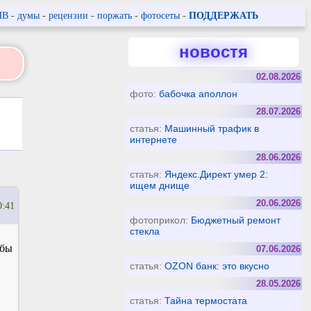
ПВ
-
думы
-
рецензии
-
поржать
-
фотосеты
-
ПОДДЕРЖАТЬ
новостя
02.08.2026
фото:
бабочка аполлон
28.07.2026
статья:
Машинный трафик в
интернете
28.06.2026
статья:
Яндекс.Директ умер 2:
ищем днище
20.06.2026
0:41
фотоприкол:
Бюджетный ремонт
стекла
 бы
07.06.2026
статья:
OZON банк: это вкусно
28.05.2026
статья:
Тайна термостата