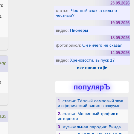
23.05.2026
то
статья:
Честный знак: а сильно
честный?
а
19.05.2026
видео:
Пионеры
18.05.2026
фотоприкол:
Он ничего не сказал
14.05.2026
видео:
Хреновости, выпуск 17
2:30
все новости ▶
и
популярЪ
1.
статья: Тёплый ламповый звук
и сферический винил в вакууме
2.
статья: Машинный трафик в
4:25
интернете
3.
музыкальная пародия: Винда