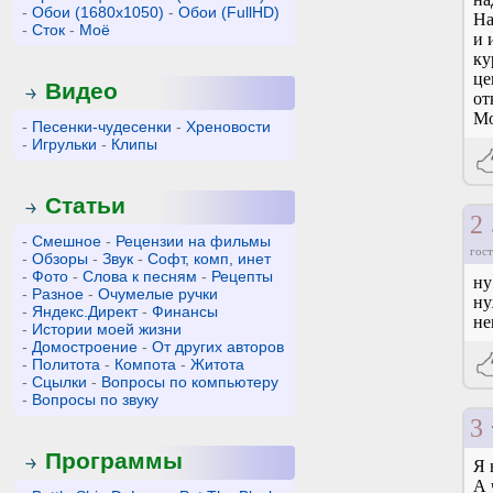
-
Обои (1680x1050)
-
Обои (FullHD)
На
-
Сток
-
Моё
и 
ку
це
Видео
от
Мо
-
Песенки-чудесенки
-
Хреновости
-
Игрульки
-
Клипы
Статьи
2
-
Смешное
-
Рецензии на фильмы
гост
-
Обзоры
-
Звук
-
Софт, комп, инет
-
Фото
-
Слова к песням
-
Рецепты
ну
-
Разное
-
Очумелые ручки
ну
-
Яндекс.Директ
-
Финансы
не
-
Истории моей жизни
-
Домостроение
-
От других авторов
-
Политота
-
Компота
-
Житота
-
Сцылки
-
Вопросы по компьютеру
-
Вопросы по звуку
3
Программы
Я 
А 