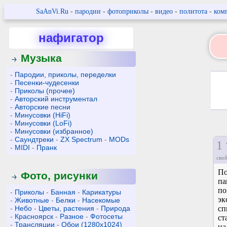
SaAnVi.Ru
-
пародии
-
фотоприколы
-
видео
-
политота
-
ком
нафигатор
Музыка
-
Пародии, приколы, переделки
-
Песенки-чудесенки
-
Приколы (прочее)
-
Авторский инструментал
-
Авторские песни
-
Минусовки (HiFi)
-
Минусовки (LoFi)
-
Минусовки (избранное)
-
Саундтреки
-
ZX Spectrum
-
MODs
1
-
MIDI
-
Пранк
свой
По
Фото, рисунки
па
по
-
Приколы
-
Банная
-
Карикатуры
эк
-
Животные
-
Белки
-
Насекомые
-
Небо
-
Цветы, растения
-
Природа
сп
-
Красноярск
-
Разное
-
Фотосеты
ст
-
Трансляции
-
Обои (1280x1024)
на