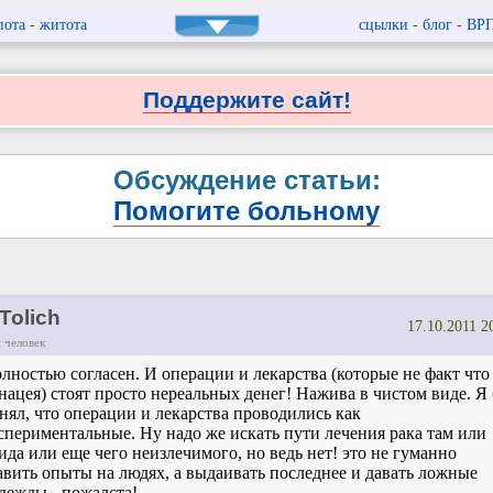
пота
-
житота
сцылки
-
блог
-
ВР
Поддержите сайт!
Обсуждение статьи:
Помогите больному
Tolich
17.10.2011 2
 человек
лностью согласен. И операции и лекарства (которые не факт что
нацея) стоят просто нереальных денег! Нажива в чистом виде. Я
нял, что операции и лекарства проводились как
спериментальные. Ну надо же искать пути лечения рака там или
ида или еще чего неизлечимого, но ведь нет! это не гуманно
авить опыты на людях, а выдаивать последнее и давать ложные
дежды - пожалста!