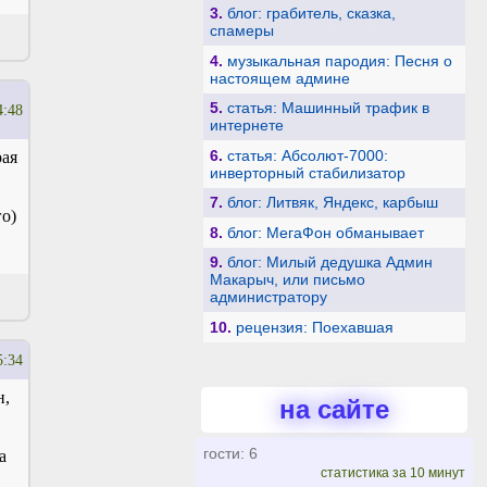
3.
блог: грабитель, сказка,
спамеры
4.
музыкальная пародия: Песня о
настоящем админе
5.
статья: Машинный трафик в
4:48
интернете
6.
статья: Абсолют-7000:
рая
инверторный стабилизатор
7.
блог: Литвяк, Яндекс, карбыш
го)
8.
блог: МегаФон обманывает
9.
блог: Милый дедушка Админ
Макарыч, или письмо
администратору
10.
рецензия: Поехавшая
5:34
н,
на сайте
гости: 6
а
статистика за 10 минут