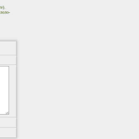
е).
лоло-