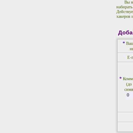
Вы н
набирать
Действуе
хакеров 
Доба
*
Ваш
н
E-m
*
Комм
(до
симв