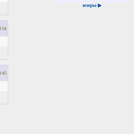
юзеры ▶
8:54
4:45