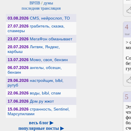
ВРПВ
/
думы
последняя трансляция
03.08.2026
CMS, нейрослоп, ТО
4
27.07.2026
грабитель, сказка,
спамеры
tzar
23.07.2026
МегаФон обманывает
> 
20.07.2026
Литвяк, Яндекс,
мо
карбыш
Со
13.07.2026
Момо, своя, бензин
бе
06.07.2026
ангелы, обсешн,
гу
бензин
29.06.2026
настройщик, ЫЫ,
рутуб
22.06.2026
воды, ЫЫ, спам
5
17.06.2026
Дом.ру жжот
Эт
15.06.2026
странность, Sentinel,
чт
Марсупилами
фо
весь блог ▶
бо
сч
популярные посты ▶