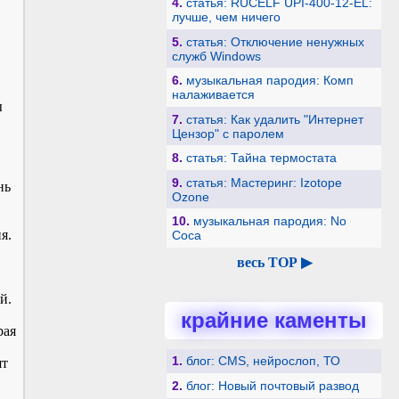
4.
статья: RUCELF UPI-400-12-EL:
лучше, чем ничего
5.
статья: Отключение ненужных
служб Windows
6.
музыкальная пародия: Комп
налаживается
ы
7.
статья: Как удалить "Интернет
Цензор" с паролем
8.
статья: Тайна термостата
9.
статья: Мастеринг: Izotope
нь
Ozone
10.
музыкальная пародия: No
я.
Coca
весь TOP ▶
й.
крайние каменты
рая
1.
блог: CMS, нейрослоп, ТО
ят
2.
блог: Новый почтовый развод