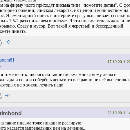
м на фирму часто приходят письма типа "помогите детям". С фо
историей болезни, списком лекарств, их ценой и количеством на
рс. Элементарный поиск в интернете сразу вываливает ссылки н
ны - 1,5-2 раза ниже чем в письме. Я эти письма теперь даже и не
крываю. Сразу в мусор. Вот такой я черствый и бессердечный.
жете пинать.
+0
artem81
17.10.2011 2
ь
 я тоже не откликаюсь на такие письма,мне самому деньги
жны,да и если и соберёшь деньги,то всё равно не всё вылечишь 
которых всю жизнь лечить надо
+0
timbond
22.10.2011 1
на такие письма тоже никак не реагирую.
что касается запредельнвх цен на лечение...