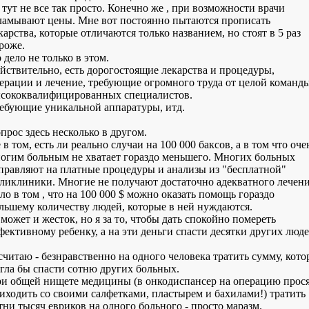
 тут не все так просто. Конечно же , при возможности врачи
ламывают цены. Мне вот постоянно пытаются прописать
карства, которые отличаются только названием, но стоят в 5 раз
роже.
 дело не только в этом.
йствительно, есть дорогостоящие лекарства и процедуры,
ерации и лечение, требующие огромного труда от целой команд
сококвалифицированных специалистов.
ебующие уникальной аппаратуры, итд.
прос здесь несколько в другом.
 в том, есть ли реально случаи на 100 000 баксов, а в том что оче
огим больным не хватает гораздо меньшего. Многих больных
правляют на платные процедуры и анализы из "бесплатной"
ликлиники. Многие не получают достаточно адекватного лечени
ло в том , что на 100 000 $ можно оказать помощь гораздо
льшему количеству людей, которые в ней нуждаются.
 может и жесток, но я за то, чтобы дать спокойно помереть
фективному ребенку, а на эти деньги спасти десятки других люде
считаю - безнравственно на одного человека тратить сумму, кото
гла бы спасти сотню других больных.
и общей нищете медицины (в онкодиспансер на операцию прос
иходить со своими салфетками, пластырем и бахилами!) тратить
тни тысяч евриков на одного больного - просто маразм.