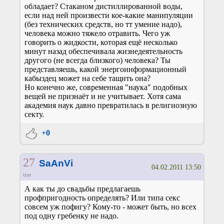
обладает? Стаканом дистиллированной воды,
если над ней произвести кое-какие манипуляции
(без технических средств, но тт умение надо),
человека можно тяжело отравить. Чего уж
говорить о жидкости, которая ещё несколько
минут назад обеспечивала жизнедеятельность
другого (не всегда близкого) человека? Ты
представляешь, какой энергоинформационный
кабыздец может на себе тащить она?
Но конечно же, современная "наука" подобных
вещей не признаёт и не учитывает. Хотя сама
академия наук давно превратилась в религиозную
секту.
+0
27
SaAnVi
04.02.2011 13:50
tzar
А как ты до свадьбы предлагаешь
профпригодность определять? Или типа секс
совсем уж пофигу? Кому-то - может быть, но всех
под одну гребенку не надо.