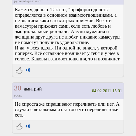
русофоб-релокант
Кажется, дошло. Так вот, "профпригодность"
определяется в основном взаимоотношениями, а
не знанием каких-то хитрых приёмов. Все эти
камасутры приходят сами, если есть любовь и
эмоциональный резонанс. А если мужчина и
женщина друг друга не любят, никакие камасутры
не помогут получить удовольствие.
И да, у всех вдоль. Ни одной не видел, у которой
поперёк. Всё остальное возникает у тебя и у неё в
голове. Каковы взаимоотношения, то и возникнет.
+0
30
дмитрий
04.02.2011 15:01
гость
Не спроста же спрашивают переливать или нет. А
случаи с летальным из-за того что перелили тоже
есть.
+0