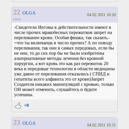
22
OLGA
04.02.2011 10:20
гость
-Свидетели Иеговы в действительности имеют в
числе прочих мракобесных пережитков запрет на
переливание крови. Особая фишка, так сказать.-
<что ты включаешь в число прочих? А по поводу
переливания, так они в самых передовых, если бы
не они, то до сих пор бы не были изобретены
альтернативные методы лечения без кровной
хирургии, а вот кровь это как раз пережиток 20
века и передовые технологии в области медицины
уже давно от переливания отказались ( СПИД и
гепатиты всего алфавита это от крови)Запрет
Создателя никаких манипуляций с кровью, только
ОН может отменить, слушайтесь и будите
успешны.
+0
23
OLGA
04.02.2011 10:31