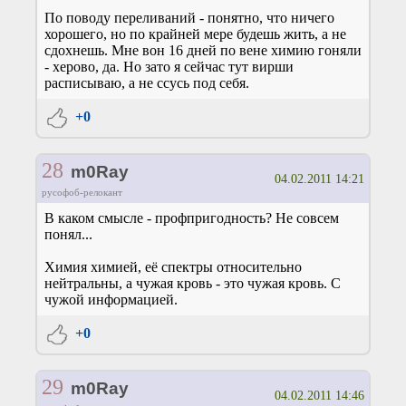
По поводу переливаний - понятно, что ничего
хорошего, но по крайней мере будешь жить, а не
сдохнешь. Мне вон 16 дней по вене химию гоняли
- херово, да. Но зато я сейчас тут вирши
расписываю, а не ссусь под себя.
+0
28
m0Ray
04.02.2011 14:21
русофоб-релокант
В каком смысле - профпригодность? Не совсем
понял...
Химия химией, её спектры относительно
нейтральны, а чужая кровь - это чужая кровь. С
чужой информацией.
+0
29
m0Ray
04.02.2011 14:46