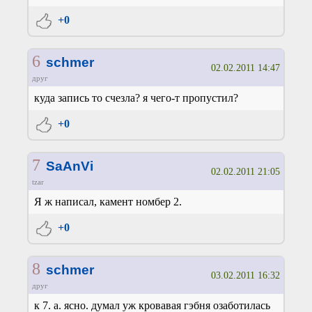
+0
6
schmer
02.02.2011 14:47
друг
куда запись то счезла? я чего-т пропустил?
+0
7
SaAnVi
02.02.2011 21:05
tzar
Я ж написал, камент номбер 2.
+0
8
schmer
03.02.2011 16:32
друг
к 7. а. ясно. думал уж кровавая гэбня озаботилась