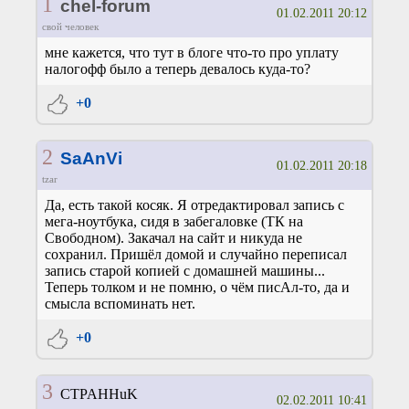
1
chel-forum
01.02.2011 20:12
свой человек
мне кажется, что тут в блоге что-то про уплату
налогофф было а теперь девалось куда-то?
+0
2
SaAnVi
01.02.2011 20:18
tzar
Да, есть такой косяк. Я отредактировал запись с
мега-ноутбука, сидя в забегаловке (ТК на
Свободном). Закачал на сайт и никуда не
сохранил. Пришёл домой и случайно переписал
запись старой копией с домашней машины...
Теперь толком и не помню, о чём писАл-то, да и
смысла вспоминать нет.
+0
3
CTPAHHuK
02.02.2011 10:41