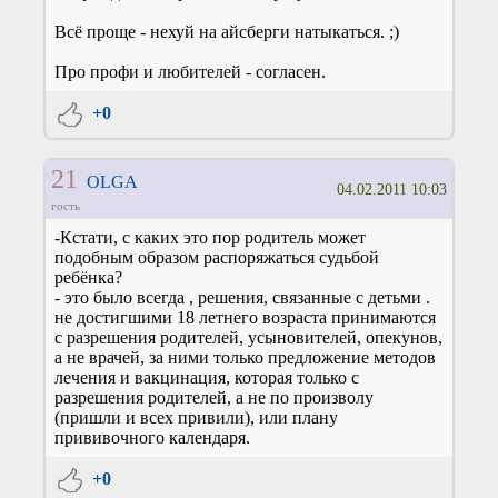
Всё проще - нехуй на айсберги натыкаться. ;)
Про профи и любителей - согласен.
+0
21
OLGA
04.02.2011 10:03
гость
-Кстати, с каких это пор родитель может
подобным образом распоряжаться судьбой
ребёнка?
- это было всегда , решения, связанные с детьми .
не достигшими 18 летнего возраста принимаются
с разрешения родителей, усыновителей, опекунов,
а не врачей, за ними только предложение методов
лечения и вакцинация, которая только с
разрешения родителей, а не по произволу
(пришли и всех привили), или плану
прививочного календаря.
+0