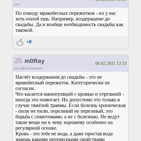
tzar
По поводу мракобесных пережитков - их у вас
хоть попой ешь. Например, воздержание до
свадьбы. Да и вообще необходимость свадьбы как
таковой.
+0
26
m0Ray
04.02.2011 13:33
русофоб-релокант
Насчёт воздержания до свадьбы - это не
мракобесный пережиток. Категорически не
согласен.
Что касается манипуляций с кровью и отрезаний -
иногда это помогает. Но допустимо это только в
случае тяжёлой травмы. Если болезнь хроническая
- пили не пили, переливай не переливай, это
борьба с симптомами, а не с болезнью. Не ведут
такие вещи ни к чему хорошему особенно на
регулярной основе.
Кровь - это тебе не вода, а даже простая вода
знаешь какими интересными свойствами