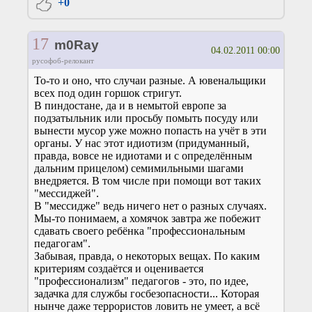
+0
17
m0Ray
04.02.2011 00:00
русофоб-релокант
То-то и оно, что случаи разные. А ювенальщики
всех под один горшок стригут.
В пиндостане, да и в немытой европе за
подзатыльник или просьбу помыть посуду или
вынести мусор уже можно попасть на учёт в эти
органы. У нас этот идиотизм (придуманный,
правда, вовсе не идиотами и с определённым
дальним прицелом) семимильными шагами
внедряется. В том числе при помощи вот таких
"мессиджей".
В "мессидже" ведь ничего нет о разных случаях.
Мы-то понимаем, а хомячок завтра же побежит
сдавать своего ребёнка "профессиональным
педагогам".
Забывая, правда, о некоторых вещах. По каким
критериям создаётся и оценивается
"профессионализм" педагогов - это, по идее,
задачка для службы госбезопасности... Которая
нынче даже террористов ловить не умеет, а всё