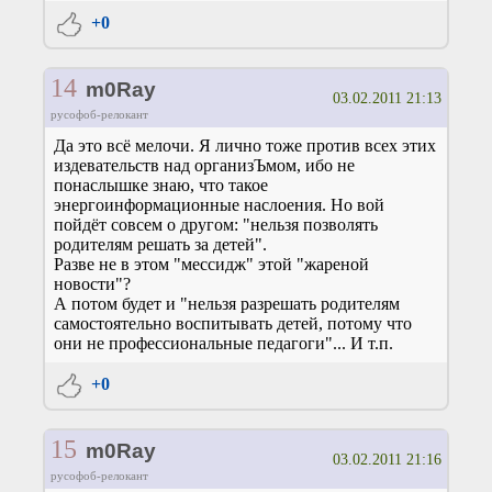
+0
14
m0Ray
03.02.2011 21:13
русофоб-релокант
Да это всё мелочи. Я лично тоже против всех этих
издевательств над организЪмом, ибо не
понаслышке знаю, что такое
энергоинформационные наслоения. Но вой
пойдёт совсем о другом: "нельзя позволять
родителям решать за детей".
Разве не в этом "мессидж" этой "жареной
новости"?
А потом будет и "нельзя разрешать родителям
самостоятельно воспитывать детей, потому что
они не профессиональные педагоги"... И т.п.
+0
15
m0Ray
03.02.2011 21:16
русофоб-релокант