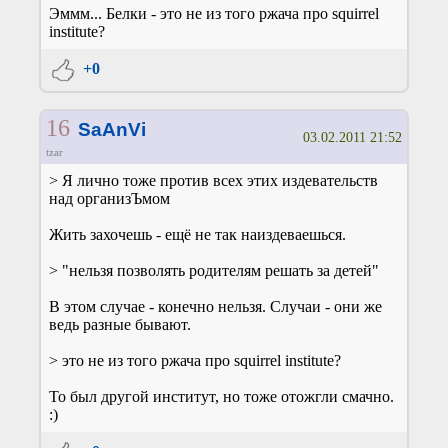
Эммм... Белки - это не из того ржача про squirrel
institute?
+0
16
SaAnVi
03.02.2011 21:52
tzar
> Я лично тоже против всех этих издевательств
над организЪмом
Жить захочешь - ещё не так наиздеваешься.
> "нельзя позволять родителям решать за детей"
В этом случае - конечно нельзя. Случаи - они же
ведь разные бывают.
> это не из того ржача про squirrel institute?
То был другой институт, но тоже отожгли смачно.
:)