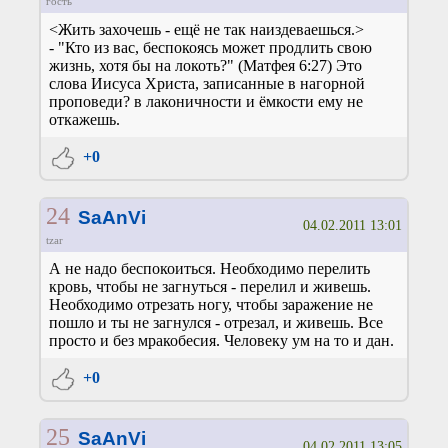
гость
<Жить захочешь - ещё не так наиздеваешься.>
- "Кто из вас, беспокоясь может продлить свою
жизнь, хотя бы на локоть?" (Матфея 6:27) Это
слова Иисуса Христа, записанные в нагорной
проповеди? в лаконичности и ёмкости ему не
откажешь.
+0
24
SaAnVi
04.02.2011 13:01
tzar
А не надо беспокоиться. Необходимо перелить
кровь, чтобы не загнуться - перелил и живешь.
Необходимо отрезать ногу, чтобы заражение не
пошло и ты не загнулся - отрезал, и живешь. Все
просто и без мракобесия. Человеку ум на то и дан.
+0
25
SaAnVi
04.02.2011 13:05