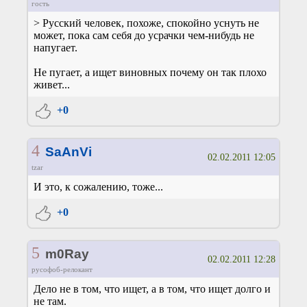
гость
> Русский человек, похоже, спокойно уснуть не
может, пока сам себя до усрачки чем-нибудь не
напугает.
Не пугает, а ищет виновных почему он так плохо
живет...
+0
4
SaAnVi
02.02.2011 12:05
tzar
И это, к сожалению, тоже...
+0
5
m0Ray
02.02.2011 12:28
русофоб-релокант
Дело не в том, что ищет, а в том, что ищет долго и
не там.