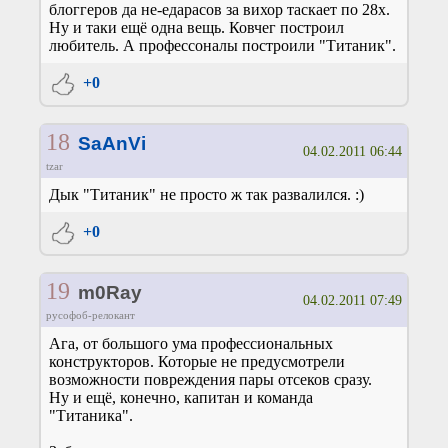
блоггеров да не-едарасов за вихор таскает по 28x.
Ну и таки ещё одна вещь. Ковчег построил
любитель. А профессоналы построили "Титаник".
+0
18
SaAnVi
04.02.2011 06:44
tzar
Дык "Титаник" не просто ж так развалился. :)
+0
19
m0Ray
04.02.2011 07:49
русофоб-релокант
Ага, от большого ума профессиональных
конструкторов. Которые не предусмотрели
возможности повреждения пары отсеков сразу.
Ну и ещё, конечно, капитан и команда
"Титаника".