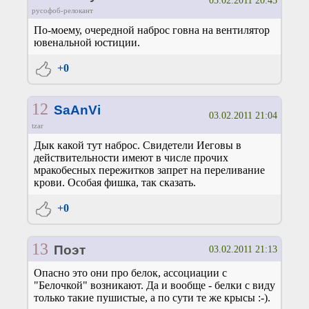
03.02.2011 20:45
русофоб-релокант
По-моему, очередной наброс говна на вентилятор
ювенальной юстиции.
+0
12
SaAnVi
03.02.2011 21:04
tzar
Дык какой тут наброс. Свидетели Иеговы в
действительности имеют в числе прочих
мракобесных пережитков запрет на переливание
крови. Особая фишка, так сказать.
+0
13
Поэт
03.02.2011 21:13
Опасно это они про белок, ассоциации с
"Белочкой" возникают. Да и вообще - белки с виду
только такие пушистые, а по сути те же крысы :-).