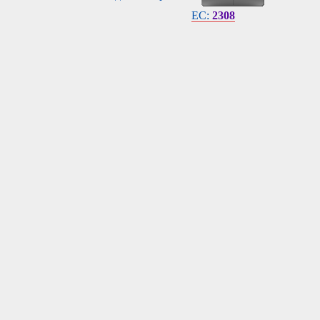
EC:
2308