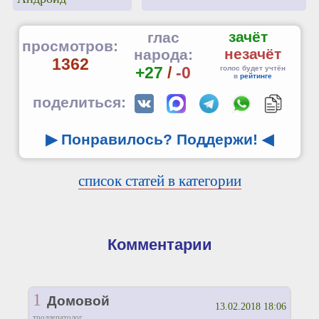
зачёт
глас
просмотров:
незачёт
народа:
1362
+27
/
-0
голос будет учтён
в
рейтинге
поделиться:
▶ Понравилось? Поддержи!
◀
список статей в категории
Комментарии
1
Домовой
13.02.2018 18:06
троллепатолог