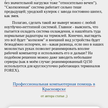
без значительной нагрузки тоже "относительно вечен").
"Сколхозенная" система работает сильно тише
предыдущей; уродский кулерок с завода постоянно шипел,
как змея.
Полагаю, сделать такой же выверт можно с любой
ноутбучно-неттопной системой. Главное - выяснить, что
пытается охладить система охлаждения, и нашлёпать туда
нормальные радиаторы на термоклей. Конечно, выглядеть
это всё будет "колхозом" и внешний вид устройства будет
безнадёжно испорчен, но - какая разница, если оно в наших
мозолистых руках позволит реанимировать вполне
рабочий компьютер и использовать его и дальше? На
подобном решении можно даже заводить небольшие
серверы (как в моём случае: реанимированный Q150
используется для круглосуточно работающих терминалов
FOREX).
Профессиональная компьютерная помощь в
Красноярске
от автора статьи ;)