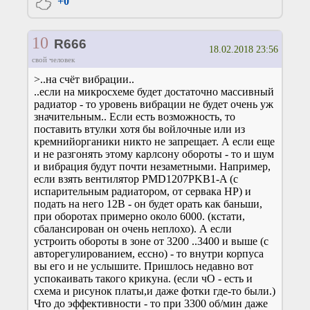
+0
10
R666
18.02.2018 23:56
свой человек
>..на счёт вибрации..
..если на микросхеме будет достаточно массивный
радиатор - то уровень вибрации не будет очень уж
значительным.. Если есть возможность, то
поставить втулки хотя бы войлочные или из
кремнийорганики никто не запрещает. А если еще
и не разгонять этому карлсону обороты - то и шум
и вибрация будут почти незаметными. Например,
если взять вентилятор PMD1207PKB1-A (с
испарительным радиатором, от сервака НР) и
подать на него 12В - он будет орать как баньши,
при оборотах примерно около 6000. (кстати,
сбалансирован он очень неплохо). А если
устроить обороты в зоне от 3200 ..3400 и выше (с
авторегулированием, ессно) - то внутри корпуса
вы его и не услышите. Пришлось недавно вот
успокаивать такого крикуна. (если чО - есть и
схема и рисунок платы,и даже фотки где-то были.)
Что до эффективности - то при 3300 об/мин даже