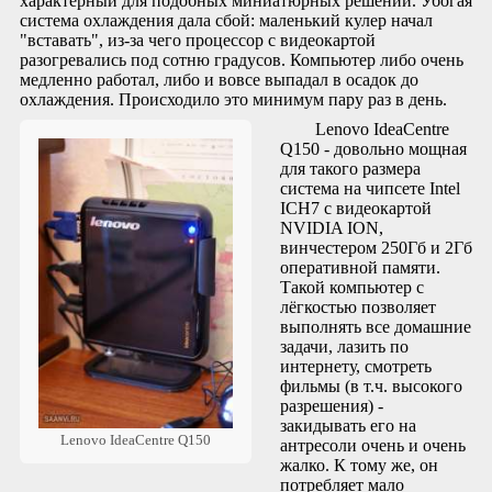
характерный для подобных миниатюрных решений. Убогая
система охлаждения дала сбой: маленький кулер начал
"вставать", из-за чего процессор с видеокартой
разогревались под сотню градусов. Компьютер либо очень
медленно работал, либо и вовсе выпадал в осадок до
охлаждения. Происходило это минимум пару раз в день.
Lenovo IdeaCentre
Q150 - довольно мощная
для такого размера
система на чипсете Intel
ICH7 с видеокартой
NVIDIA ION,
винчестером 250Гб и 2Гб
оперативной памяти.
Такой компьютер с
лёгкостью позволяет
выполнять все домашние
задачи, лазить по
интернету, смотреть
фильмы (в т.ч. высокого
разрешения) -
закидывать его на
Lenovo IdeaCentre Q150
антресоли очень и очень
жалко. К тому же, он
потребляет мало