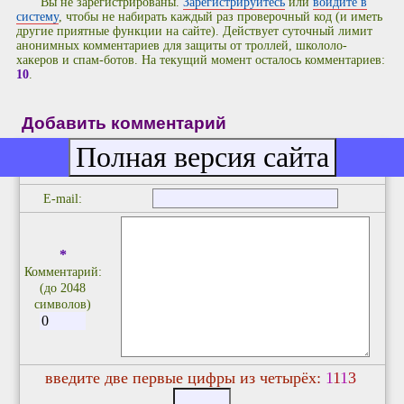
Вы не зарегистрированы.
Зарегистрируйтесь
или
войдите в
систему
, чтобы не набирать каждый раз проверочный код (и иметь
другие приятные функции на сайте). Действует суточный лимит
анонимных комментариев для защиты от троллей, школоло-
хакеров и спам-ботов. На текущий момент осталось комментариев:
10
.
Добавить комментарий
*
Ваше имя/
ник:
E-mail:
*
Комментарий:
(до 2048
символов)
введите две первые цифры из четырёх:
1
1
1
3