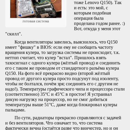
тоже Lenovo Q150). Так
и есть: это мой, с
которым подобная
операция была
готовая система
проделана годом ранее. :)
Вот, откуда у меня этот
"скилл".
Когда вентиляторы завелись, выяснилось, что Q150
имеет "фишку" в BIOS: если ему не сообщить частоту
вращения кулера, то загрузка системы не происходит, т.к.
неттоп считает, что кулер "встал". Пришлось взять
тахосигнал с одного кулера (жёлтый провод) и соединить
его с таким же проводом от стандартного разъёма кулера
Q150. На фото всё прекрасно видно (второй жёлтый
провод от другого кулера просто подсунут под изоленту,
чтобы не болтался, почём зря; соединять его с другим не
надо!). Температуры графического чипа и процессора стали
(соответственно) 35°C и 45°C в простое! Я устраивал
дикую нагрузку на процессор, но не смог добиться
температуры выше 51°C, даже когда блокировал кулеры
пальцами.
По сути, радиаторы прекрасно справляются с задачей
и без вентиляторов. Что означает то, что система
фактически вечна (остаётся разве что винчестер, но и он