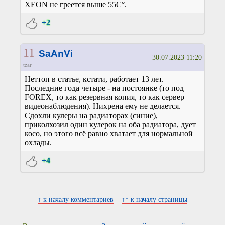
XEON не греется выше 55С°.
+2
11
SaAnVi
30.07.2023 11:20
tzar
Неттоп в статье, кстати, работает 13 лет.
Последние года четыре - на постоянке (то под
FOREX, то как резервная копия, то как сервер
видеонаблюдения). Нихрена ему не делается.
Сдохли кулеры на радиаторах (синие),
приколхозил один кулерок на оба радиатора, дует
косо, но этого всё равно хватает для нормальной
охлады.
+4
↑ к началу комментариев
↑↑ к началу страницы