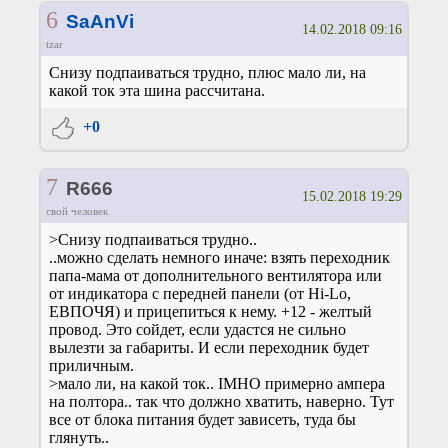
6
SaAnVi
14.02.2018 09:16
tzar
Снизу подпаиваться трудно, плюс мало ли, на
какой ток эта шина рассчитана.
+0
7
R666
15.02.2018 19:29
свой человек
>Снизу подпаиваться трудно..
..можно сделать немного иначе: взять переходник
папа-мама от дополнительного вентилятора или
от индикатора с передней панели (от Hi-Lo,
ЕВПОЧЯ) и прицепиться к нему. +12 - желтый
провод. Это сойдет, если удастся не сильно
вылезти за габариты. И если переходник будет
приличным.
>мало ли, на какой ток.. IMHO примерно ампера
на полтора.. так что должно хватить, наверно. Тут
все от блока питания будет зависеть, туда бы
глянуть..