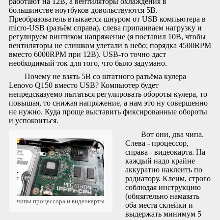
работают на 12В, а вентиляторы охлаждения в
большинстве ноутбуков довольствуются 5В.
Преобразователь втыкается шнуром от USB компьютера в
micro-USB (разъём справа), слева припаиваем нагрузку и
регулируем винтиком напряжение (я поставил 10В, чтобы
вентиляторы не слишком улетали в небо; порядка 4500RPM
вместо 6000RPM при 12В). USB-то точно даст
необходимый ток для того, что было задумано.
Почему не взять 5В со штатного разъёма кулера
Lenovo Q150 вместо USB? Компьютер будет
непредсказуемо пытаться регулировать обороты кулера, то
повышая, то снижая напряжение, а нам это ну совершенно
не нужно. Куда проще выставить фиксированные обороты
и успокоиться.
Вот они, два чипа.
Слева - процессор,
справа - видеокарта. На
каждый надо крайне
аккуратно наклеить по
радиатору. Клеим, строго
соблюдая инструкцию
(обязательно намазать
чипы процессора и видеокарты
оба места склейки и
выдержать минимум 5