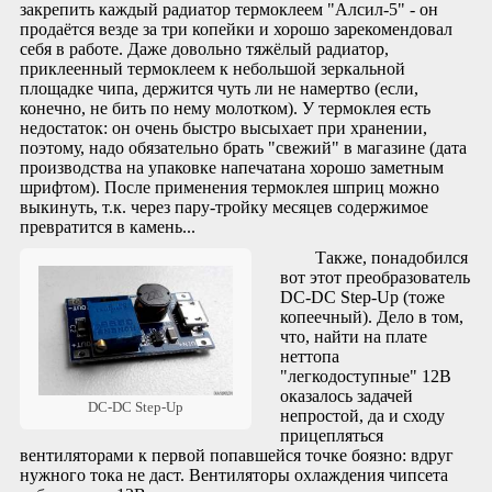
закрепить каждый радиатор термоклеем "Алсил-5" - он
продаётся везде за три копейки и хорошо зарекомендовал
себя в работе. Даже довольно тяжёлый радиатор,
приклеенный термоклеем к небольшой зеркальной
площадке чипа, держится чуть ли не намертво (если,
конечно, не бить по нему молотком). У термоклея есть
недостаток: он очень быстро высыхает при хранении,
поэтому, надо обязательно брать "свежий" в магазине (дата
производства на упаковке напечатана хорошо заметным
шрифтом). После применения термоклея шприц можно
выкинуть, т.к. через пару-тройку месяцев содержимое
превратится в камень...
Также, понадобился
вот этот преобразователь
DC-DC Step-Up (тоже
копеечный). Дело в том,
что, найти на плате
неттопа
"легкодоступные" 12В
оказалось задачей
DC-DC Step-Up
непростой, да и сходу
прицепляться
вентиляторами к первой попавшейся точке боязно: вдруг
нужного тока не даст. Вентиляторы охлаждения чипсета