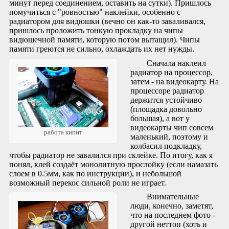
минут перед соединением, оставить на сутки). Пришлось
помучиться с "ровностью" наклейки, особенно с
радиатором для видюшки (вечно он как-то заваливался,
пришлось проложить тонкую прокладку на чипы
видюшечной памяти, которую потом вытащил). Чипы
памяти греются не сильно, охлаждать их нет нужды.
Сначала наклеил
радиатор на процессор,
затем - на видеокарту. На
процессоре радиатор
держится устойчиво
(площадка довольно
большая), а вот у
видеокарты чип совсем
работа кипит
маленький, поэтому и
колбасил подкладку,
чтобы радиатор не завалился при склейке. По итогу, как я
понял, клей создаёт монолитную прослойку (если намазать
слоем в 0.5мм, как по инструкции), и небольшой
возможный перекос сильной роли не играет.
Внимательные
люди, конечно, заметят,
что на последнем фото -
другой неттоп (хоть и