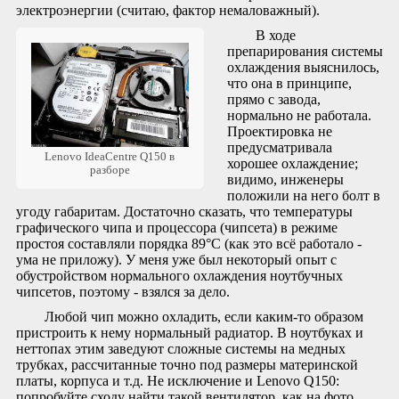
электроэнергии (считаю, фактор немаловажный).
В ходе
препарирования системы
охлаждения выяснилось,
что она в принципе,
прямо с завода,
нормально не работала.
Проектировка не
предусматривала
Lenovo IdeaCentre Q150 в
хорошее охлаждение;
разборе
видимо, инженеры
положили на него болт в
угоду габаритам. Достаточно сказать, что температуры
графического чипа и процессора (чипсета) в режиме
простоя составляли порядка 89°C (как это всё работало -
ума не приложу). У меня уже был некоторый опыт с
обустройством нормального охлаждения ноутбучных
чипсетов, поэтому - взялся за дело.
Любой чип можно охладить, если каким-то образом
пристроить к нему нормальный радиатор. В ноутбуках и
неттопах этим заведуют сложные системы на медных
трубках, рассчитанные точно под размеры материнской
платы, корпуса и т.д. Не исключение и Lenovo Q150:
попробуйте сходу найти такой вентилятор, как на фото.