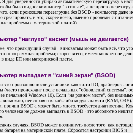
. Я для уверенности убираю автоматическую перезагрузку в нас
тобы было видно: компьютер "в синьке", а не просто перезагруз
что, если произошла перезагрузка без BSOD - компьютер даже н
то среагировать, и это, скорее всего, именно проблемы с питание
ные проблемы с материнской платой).
ьютер "наглухо" виснет (мышь не двигается)
же, что предыдущий случай - виноватым может быть всё, что уг
 это программная проблема; скорее всего, имеем конкретное дело
 в виде БП или материнской платы.
ьютер выпадает в "синий экран" (BSOD)
и это произошло после установки какого-то ПО, драйверов - они
ы (часто происходит после печальных "обновлений системы", о
нее печальной Windows 10). Если "на ровном месте", без видимы
- возможно, неисправен какой-либо модуль памяти (RAM, ОЗУ).
, причин BSOD'а может быть много, требуется диагностика. К
го человека не должен выпадать в BSOD - это абсолютно нештат
я.
едких случаях, BSOD может возникнуть после того, как истощи
ая батарея на материнской плате. Сбросятся настройки BIOS и