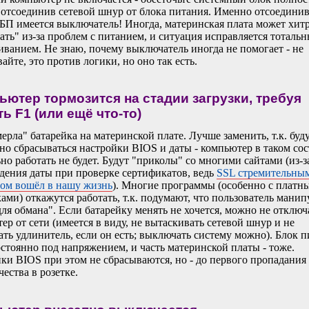
 отсоединив сетевой шнур от блока питания. Именно отсоединив
 БП имеется выключатель! Иногда, материнская плата может хит
ать" из-за проблем с питанием, и ситуация исправляется тоталь
иванием. Не знаю, почему выключатель иногда не помогает - не
айте, это против логики, но оно так есть.
ьютер тормозится на стадии загрузки, требуя
ь F1 (или ещё что-то)
ерла" батарейка на материнской плате. Лучше заменить, т.к. буд
но сбрасываться настройки BIOS и даты - компьютер в таком со
но работать не будет. Будут "приколы" со многими сайтами (из-з
дения даты при проверке сертификатов, ведь
SSL стремительны
ом вошёл в нашу жизнь
). Многие программы (особенно с платн
ами) откажутся работать, т.к. подумают, что пользователь манип
для обмана". Если батарейку менять не хочется, можно не отключ
ер от сети (имеется в виду, не вытаскивать сетевой шнур и не
ть удлинитель, если он есть; выключать систему можно). Блок 
остоянно под напряжением, и часть материнской платы - тоже.
ки BIOS при этом не сбрасываются, но - до первого пропадания
чества в розетке.