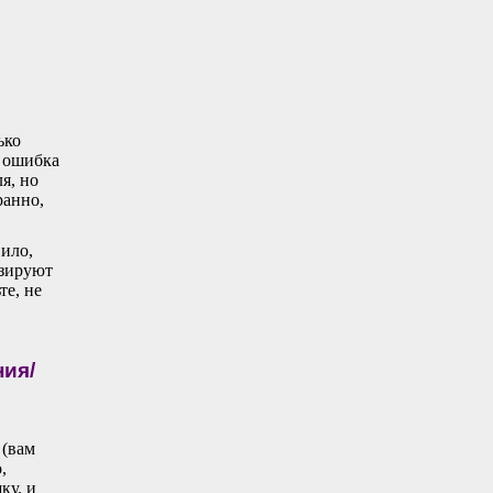
ько
о ошибка
я, но
ранно,
вило,
изируют
те, не
ния/
 (вам
,
ку, и