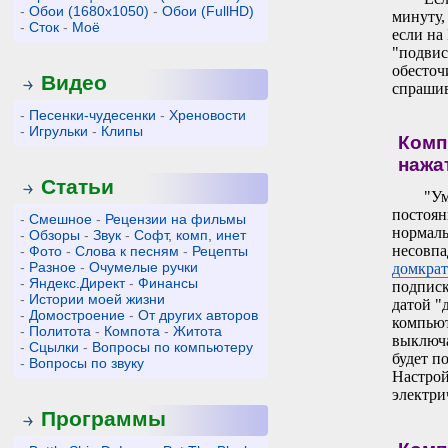
-
Обои (1680x1050)
-
Обои (FullHD)
минуту,
-
Сток
-
Моё
если на
"подвис
обесточ
Видео
спрашив
-
Песенки-чудесенки
-
Хреновости
-
Игрульки
-
Клипы
Комп
нажат
Статьи
"Ум
постоян
-
Смешное
-
Рецензии на фильмы
нормаль
-
Обзоры
-
Звук
-
Софт, комп, инет
несовпа
-
Фото
-
Слова к песням
-
Рецепты
-
Разное
-
Очумелые ручки
домкрат
-
Яндекс.Директ
-
Финансы
подписк
-
Истории моей жизни
датой "
-
Домостроение
-
От других авторов
компьют
-
Политота
-
Компота
-
Житота
выключа
-
Сцылки
-
Вопросы по компьютеру
будет п
-
Вопросы по звуку
Настрой
электри
Программы