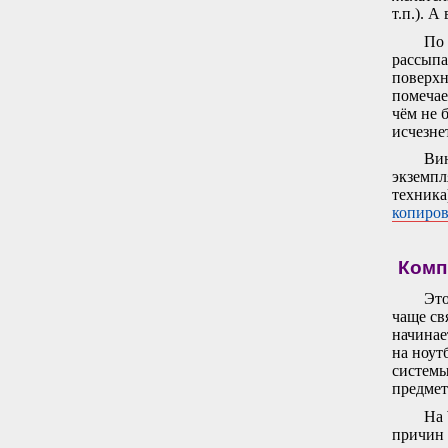
т.п.). А
По 
рассыпа
поверхн
помечае
чём не 
исчезне
Вин
экземпл
техника
копиро
Комп
Это
чаще св
начинае
на ноут
системы
предмет
На 
причин 