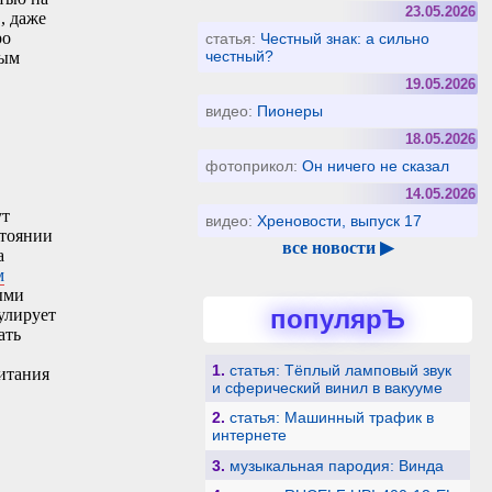
23.05.2026
, даже
ро
статья:
Честный знак: а сильно
честный?
ным
19.05.2026
видео:
Пионеры
18.05.2026
фотоприкол:
Он ничего не сказал
14.05.2026
ут
видео:
Хреновости, выпуск 17
стоянии
все новости ▶
а
м
ыми
популярЪ
улирует
ать
1.
статья: Тёплый ламповый звук
питания
и сферический винил в вакууме
2.
статья: Машинный трафик в
интернете
3.
музыкальная пародия: Винда