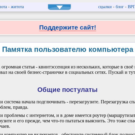
пота
-
житота
сцылки
-
блог
-
ВР
Поддержите сайт!
Памятка пользователю компьютера
 огромная статья - квинтэссенция из нескольких, которые в своё
вал на своей бизнес-страничке в социальных сетях. Пускай и тут
Общие постулаты
и система начала подглючивать - перезагрузите. Перезагрузка сп
блем, правда.
и проблемы с интернетом, и в доме имеется роутер (маршрутизат
рузите и его прежде, чем что-то пытаться выяснить. Это тоже спа
чаев.
и компьютер не включается - обесточьте системный блок полнос