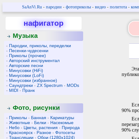
SaAnVi.Ru
-
пародии
-
фотоприколы
-
видео
-
политота
-
ком
нафигатор
Музыка
-
Пародии, приколы, переделки
-
Песенки-чудесенки
-
Приколы (прочее)
-
Авторский инструментал
-
Авторские песни
Эта
-
Минусовки (HiFi)
публико
-
Минусовки (LoFi)
-
Минусовки (избранное)
-
Саундтреки
-
ZX Spectrum
-
MODs
-
MIDI
-
Пранк
Есл
Фото, рисунки
90% про
-
Приколы
-
Банная
-
Карикатуры
Есл
-
Животные
-
Белки
-
Насекомые
перезаг
-
Небо
-
Цветы, растения
-
Природа
90% слу
-
Красноярск
-
Разное
-
Фотосеты
-
Трансляции
-
Обои (1280x1024)
Есл