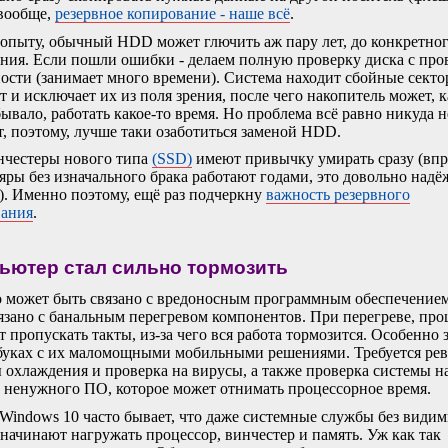
 вообще,
резервное копирование - наше всё
.
опыту, обычный HDD может глючить аж пару лет, до конкретно
ния. Если пошли ошибки - делаем полную проверку диска с про
ости (занимает много времени). Система находит сбойные секто
т и исключает их из поля зрения, после чего накопитель может, к
бывало, работать какое-то время. Но проблема всё равно никуда н
т, поэтому, лучше таки озаботиться заменой HDD.
честеры нового типа
(SSD)
имеют привычку умирать сразу (впр
яры без изначального брака работают годами, это довольно надё
). Именно поэтому, ещё раз подчеркну
важность резервного
вания
.
ьютер стал сильно тормозить
 может быть связано с вредоносным программным обеспечением
язано с банальным перегревом компонентов. При перегреве, про
т пропускать такты, из-за чего вся работа тормозится. Особенно 
буках с их маломощными мобильными решениями. Требуется рев
 охлаждения и проверка на вирусы, а также проверка системы н
 ненужного ПО, которое может отнимать процессорное время.
Windows 10 часто бывает, что даже системные службы без види
начинают нагружать процессор, винчестер и память. Уж как так