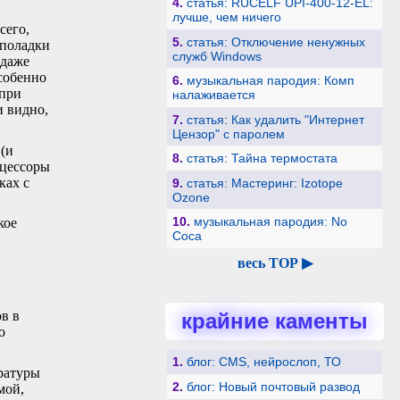
4.
статья: RUCELF UPI-400-12-EL:
лучше, чем ничего
сего,
5.
статья: Отключение ненужных
еполадки
служб Windows
 даже
особенно
6.
музыкальная пародия: Комп
 при
налаживается
и видно,
7.
статья: Как удалить "Интернет
Цензор" с паролем
 (и
8.
статья: Тайна термостата
оцессоры
ках с
9.
статья: Мастеринг: Izotope
Ozone
10.
музыкальная пародия: No
кое
Coca
весь TOP ▶
в в
крайние каменты
о
1.
блог: CMS, нейрослоп, ТО
ературы
2.
блог: Новый почтовый развод
мой,