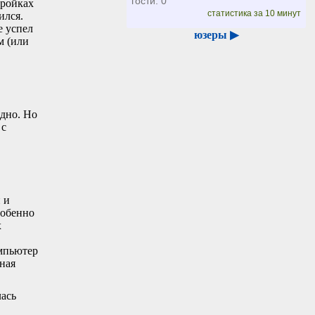
гости: 0
тройках
статистика за 10 минут
ился.
е успел
юзеры ▶
м (или
одно. Но
 с
 и
собенно
х
омпьютер
ная
лась