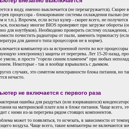
ьютер внезапно выключается
ется в виду, именно выключается (не перезагружается). Скорее в
егрев процессора - блокирование системы охлаждения пылью (н
м и т.п.). Впрочем, если встал кулер - скорее всего, не получится
ться, поскольку многие BIOS проверяют при загрузке обороты (
рно для ноутбуков). Необходимо проверить систему охлаждения,
имости почистить радиаторы от пыли, заменить термопасту (есл
пература для данного типа процессоров не в норме).
лючается компьютер из-за встроенной почти во все процессоры
вующую электронику) защиты от перегрева. Лет 15-20 назад, пр
не умели, и просто "горели синим пламенем" при любых неполад
нием. Некоторые - так и вообще взрывались с дымком.
ругих случаях, это симптом неисправности блока питания, но та
ется нечасто.
ьютер не включается с первого раза
актерная ошибка для раздутых (или взорвавшихся) конденсаторо
тания на материнской плате или в блоке питания. Чаще всего, эт
дит с ними из-за перегрева рядом стоящих компонентов.
блема может то появляться, то исчезать, в зависимости от темп
щего воздуха. Чаще всего, такие компьютеры не включаются зи