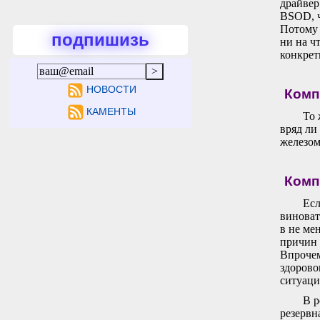
драйвер
BSOD, ч
Потому 
подпишизь
ни на ч
конкрет
НОВОСТИ
Комп
КАМЕНТЫ
То 
вряд ли
железом
Комп
Есл
виноват
в не ме
причин 
Впрочем
здорово
ситуаци
В р
резервн