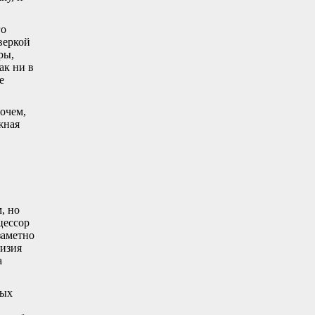
го
веркой
ры,
ак ни в
е
очем,
жная
, но
цессор
заметно
изия
а
мых