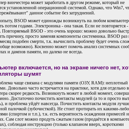
лер винчестера может заработать в другом режиме, который не
тся установленной операционной системой. Однако, что Win7, ч
ережёвывают" данное событие без затруднений.
опыту, BSOD может единожды возникнуть на любом компьютере
ть потом годами. Электроника - она такая. Если не повторяется -
е. Повторяемый BSOD - это очень хорошо: можно довольно быст
ть причину, просто заменяя компоненты системника. BSOD раз 
месяц подобен смерти, т.к. вычислить проблему будет очень сло
ообще возможно). Косвенно может помочь анализ системных со
лах и дампов памяти, но далеко не всегда.
ьютер включается, но на экране ничего нет, хо
иляторы шумят
блема чаще связана с модулями памяти (ОЗУ, RAM): неплотный 
ами. Довольно часто встречается на практике, хотя для отдельно 
ера скорее редкость. Возникнуть может в любой момент, совер
нно. Достаточно почистить контакты модулей (а то и просто вы
ь), и проблема уйдёт навсегда. Почистить контакты модуля лучш
ной палочкой (зубочисткой). Не стоит протирать их какими-либо
ями (спиртом и т.п.), т.к. есть вероятность осаждения примесей н
ах. Сам слот можно продуть сжатым газом (продаётся в компью
ах), соблюдая инструкцию (только клапаном вверх, короткими