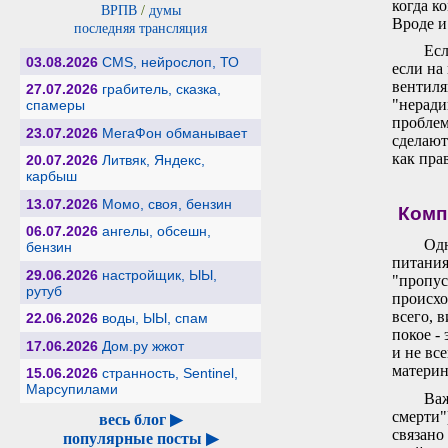
когда к
ВРПВ
/
думы
Вроде и
последняя трансляция
Есл
03.08.2026
CMS, нейрослоп, ТО
если на
вентиля
27.07.2026
грабитель, сказка,
"неради
спамеры
проблем
23.07.2026
МегаФон обманывает
сделают
как пра
20.07.2026
Литвяк, Яндекс,
карбыш
13.07.2026
Момо, своя, бензин
Комп
06.07.2026
ангелы, обсешн,
Одн
бензин
питания
29.06.2026
настройщик, ЫЫ,
"пропус
рутуб
происхо
всего, 
22.06.2026
воды, ЫЫ, спам
покое -
17.06.2026
Дом.ру жжот
и не вс
материн
15.06.2026
странность, Sentinel,
Марсупилами
Важ
смерти"
весь блог ▶
связано
популярные посты ▶