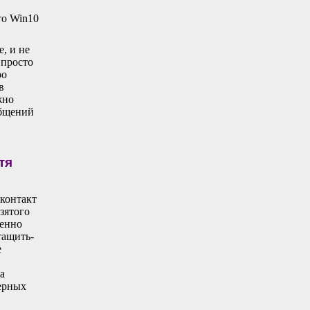
то Win10
, и не
 просто
ро
в
жно
общений
тя
контакт
взятого
шенно
тащить-
е
а
терных