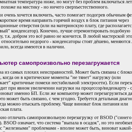
омнатная температура ниже, но могут без проблем включаться ле
 похоже на мистику - но ничего сверхъестественного.
и очень хочется включить, часто помогает подогрев обычным ф
 короткое время направить горячий воздух в блок питания через
ционные отверстия (или на материнскую плату, где располагаетс
вый" конденсатор). Конечно, лучше отремонтировать подобную
у, т.к. добром это всё равно не кончится. В любой мастерской эт
 относительно недорого - конденсаторы стоят дёшево, меняются 
вило, всегда имеются в наличии.
ьютер самопроизвольно перезагружается
а из самых плохих неисправностей. Может быть связана с блок
, когда он в критические моменты "не тянет" нагрузку (или
кает" критичные помехи нестабильной электросети). Если перез
дит при явном увеличении нагрузки на процессор/видеокарту - 
виноват именно БП. Если же компьютер может перезагрузиться д
 это может быть связано, с чем угодно. Требуется детальная диагн
егда можно отыскать проблему. Чаще виноват блок питания или
ская плата.
но отличать самопроизвольную перезагрузку от BSOD ("синего
). BSOD означает, что система "выпала в осадок", но это необяза
 с "железными" проблемами - вполне может быть, виноват какой