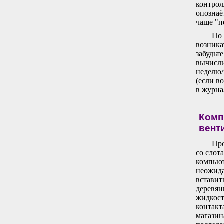
контрол
опознаё
чаще "п
По 
возника
забудьт
вычисли
неделю/
(если в
в журна
Комп
вент
Про
со слот
компьют
неожида
вставит
деревян
жидкост
контакт
магазин