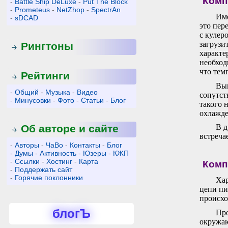
Комп
-
Battle Ship DeLuxe
-
Put The Block
-
Prometeus
-
NetZhop
-
SpectrAn
Име
-
sDCAD
это пер
с кулеро
загрузи
Рингтоны
характе
необход
что тем
Рейтинги
Вык
-
Общий
-
Музыка
-
Видео
сопутст
-
Минусовки
-
Фото
-
Статьи
-
Блог
такого 
охлажде
Об авторе и сайте
В д
встреча
-
Авторы
-
ЧаВо
-
Контакты
-
Блог
-
Думы
-
Активность
-
Юзеры
-
КЖП
-
Ссылки
-
Хостинг
-
Карта
Комп
-
Поддержать сайт
-
Горячие поклонники
Хар
цепи пи
происхо
блогЪ
Про
окружаю