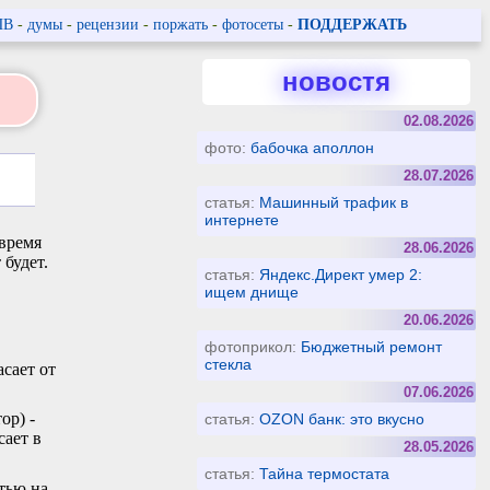
ПВ
-
думы
-
рецензии
-
поржать
-
фотосеты
-
ПОДДЕРЖАТЬ
новостя
02.08.2026
фото:
бабочка аполлон
28.07.2026
статья:
Машинный трафик в
интернете
 время
28.06.2026
 будет.
статья:
Яндекс.Директ умер 2:
ищем днище
20.06.2026
фотоприкол:
Бюджетный ремонт
стекла
асает от
07.06.2026
ор) -
статья:
OZON банк: это вкусно
сает в
28.05.2026
статья:
Тайна термостата
тью на