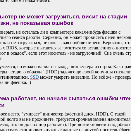
вательными нажатиями).
ьютер не может загрузиться, висит на стадии
узки, не показывая ошибок
верьте, не осталась ли в компьютере какая-нибудь флешка с
щего сеанса работы. Серьёзно, он может провисеть с ней нескол
 так и не загрузиться, не показывая вообще ничего. Вероятно, эт
ых BIOS, которые пытаются загрузиться со вставленного носител
ют в осадок", если этот носитель - не загрузочный. Сие очень ст
т.
умеется, возможен вариант выхода винчестера из строя. Как пра
еры "старого образца" (HDD) задолго до своей кончины сигнал
чтения/записи.
SSD
может умереть внезапно. Но всё же - проверь
на ли флешка. :)
ема работает, но начали сыпаться ошибки чте
си
рее всего, "умирает" винчестер (жёсткий диск, HDD). С такой
ой долго вы не проживёте, требуется срочная замена накопителя
езло, что он до сих пор работает). При возникновении подобного
ьно сразу скопировать нужные данные на другой носитель (флеш