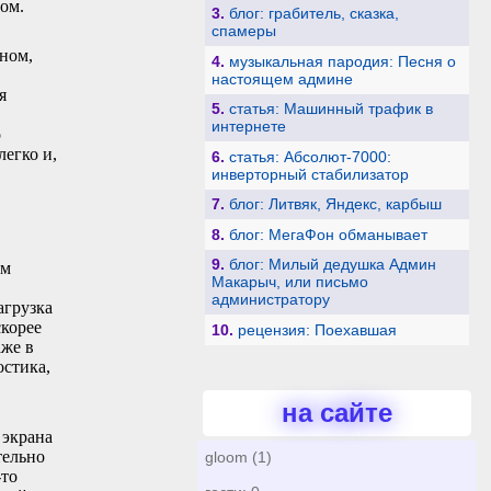
том.
3.
блог: грабитель, сказка,
спамеры
еном,
4.
музыкальная пародия: Песня о
настоящем админе
я
5.
статья: Машинный трафик в
интернете
о
легко и,
6.
статья: Абсолют-7000:
инверторный стабилизатор
7.
блог: Литвяк, Яндекс, карбыш
8.
блог: МегаФон обманывает
9.
блог: Милый дедушка Админ
ом
Макарыч, или письмо
администратору
агрузка
скорее
10.
рецензия: Поехавшая
аже в
остика,
на сайте
 экрана
тельно
gloom (1)
-то