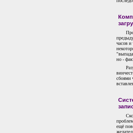
последо
Комп
загр
Про
предыду
часов и
некотор
"выпада
но - фак
Раз
винчест
сбоями 
вставле
Сист
запи
Ско
проблем
ещё пов
желател