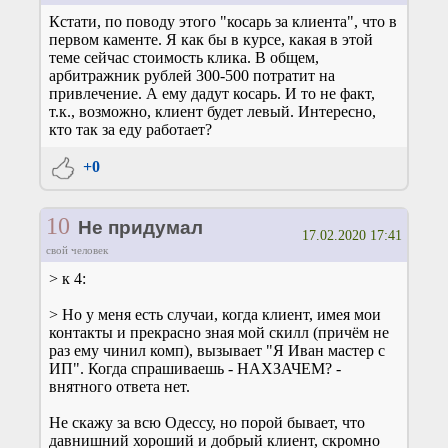
Кстати, по поводу этого "косарь за клиента", что в
первом каменте. Я как бы в курсе, какая в этой
теме сейчас стоимость клика. В общем,
арбитражник рублей 300-500 потратит на
привлечение. А ему дадут косарь. И то не факт,
т.к., возможно, клиент будет левый. Интересно,
кто так за еду работает?
+0
10
Не придумал
17.02.2020 17:41
свой человек
> к 4:
> Но у меня есть случаи, когда клиент, имея мои
контакты и прекрасно зная мой скилл (причём не
раз ему чинил комп), вызывает "Я Иван мастер с
ИП". Когда спрашиваешь - НАХЗАЧЕМ? -
внятного ответа нет.
Не скажу за всю Одессу, но порой бывает, что
давнишний хороший и добрый клиент, скромно