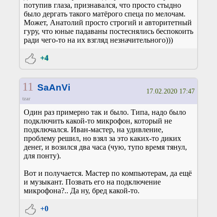
потупив глаза, признавался, что просто стыдно
было дергать такого матёрого спеца по мелочам.
Может, Анатолий просто строгий и авторитетный
гуру, что юные падаваны постеснялись беспокоить
ради чего-то на их взгляд незначительного)))
+4
11
SaAnVi
17.02.2020 17:47
tzar
Один раз примерно так и было. Типа, надо было
подключить какой-то микрофон, который не
подключался. Иван-мастер, на удивление,
проблему решил, но взял за это каких-то диких
денег, и возился два часа (чую, тупо время тянул,
для понту).
Вот и получается. Мастер по компьютерам, да ещё
и музыкант. Позвать его на подключение
микрофона?.. Да ну, бред какой-то.
+0