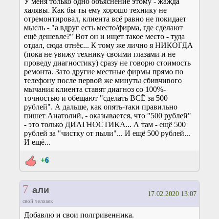
У меня только одно объяснение этому - жажда
халявы. Как бы ты ему хорошо технику не
отремонтировал, клиента всё равно не покидает
мысль - "а вдруг есть место/фирма, где сделают
ещё дешевле?" Вот он и ищет такое место - туда
отдал, сюда отнёс... К тому же лично я НИКОГДА
(пока не увижу технику своими глазами и не
проведу диагностику) сразу не говорю стоимость
ремонта. Зато другие местные фирмы прямо по
телефону после первой же минуты сбивчивого
мычания клиента ставят диагноз со 100%-
точностью и обещают "сделать ВСЁ за 500
рублей". А дальше, как опять-таки правильно
пишет Анатолий, - оказывается, что "500 рублей"
- это только ДИАГНОСТИКА... А там - ещё 500
рублей за "чистку от пыли"... И ещё 500 рублей...
И ещё...
+6
7
али
17.02.2020 13:07
свой человек
Добавлю и свои полгривенника.