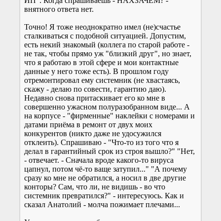
ИП". Когда спрашиваешь - НАХЗАЧЕМ? -
внятного ответа нет.
Точно! Я тоже неоднократно имел (не)счастье
сталкиваться с подобной ситуацией. Допустим,
есть некий знакомый (коллега по старой работе -
не так, чтобы прямо уж "близкий друг", но знает,
что я работаю в этой сфере и мои контактные
данные у него тоже есть). В прошлом году
отремонтировал ему системник (не хвастаясь,
скажу - делаю по совести, гарантию даю).
Недавно снова притаскивает его ко мне в
совершенно ужасном полуразобранном виде... А
на корпусе - "фирменные" наклейки с номерами и
датами приёма в ремонт от двух моих
конкурентов (никто даже не удосужился
отклеить). Спрашиваю - "Что-то из того что я
делал в гарантийный срок из строя вышло?" "Нет,
- отвечает. - Сначала вроде какого-то вируса
цапнул, потом чё-то ваще затупил..." "А почему
сразу ко мне не обратился, а носил в две другие
конторы? Сам, что ли, не видишь - во что
системник превратился?" - интересуюсь. Как и
сказал Анатолий - молча пожимает плечами...