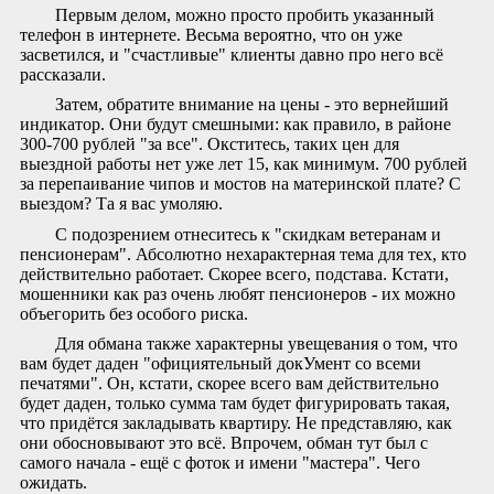
Первым делом, можно просто пробить указанный
телефон в интернете. Весьма вероятно, что он уже
засветился, и "счастливые" клиенты давно про него всё
рассказали.
Затем, обратите внимание на цены - это вернейший
индикатор. Они будут смешными: как правило, в районе
300-700 рублей "за все". Окститесь, таких цен для
выездной работы нет уже лет 15, как минимум. 700 рублей
за перепаивание чипов и мостов на материнской плате? С
выездом? Та я вас умоляю.
С подозрением отнеситесь к "скидкам ветеранам и
пенсионерам". Абсолютно нехарактерная тема для тех, кто
действительно работает. Скорее всего, подстава. Кстати,
мошенники как раз очень любят пенсионеров - их можно
объегорить без особого риска.
Для обмана также характерны увещевания о том, что
вам будет даден "официятельный докУмент со всеми
печатями". Он, кстати, скорее всего вам действительно
будет даден, только сумма там будет фигурировать такая,
что придётся закладывать квартиру. Не представляю, как
они обосновывают это всё. Впрочем, обман тут был с
самого начала - ещё с фоток и имени "мастера". Чего
ожидать.