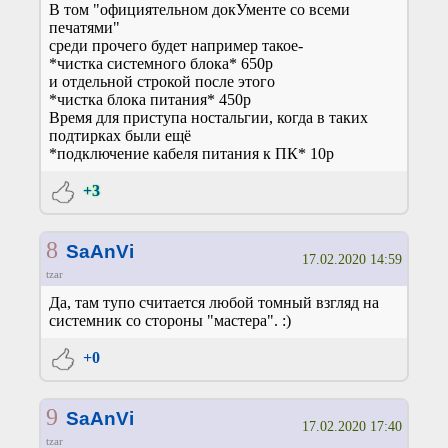
В том "официятельном докУменте со всеми
печатями"
среди прочего будет например такое-
*чистка системного блока* 650р
и отдельной строкой после этого
*чистка блока питания* 450р
Время для приступа ностальгии, когда в таких
подтирках были ещё
*подключение кабеля питания к ПК* 10р
+3
8
SaAnVi
17.02.2020 14:59
tzar
Да, там тупо считается любой томный взгляд на
системник со стороны "мастера". :)
+0
9
SaAnVi
17.02.2020 17:40
tzar