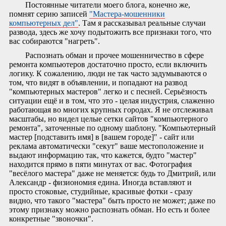
Постоянные читатели моего блога, конечно же,
помнят серию записей
"Мастера-мошенники
компьютерных дел"
. Там я рассказывал реальные случаи
развода, здесь же хочу подытожить все признаки того, что
вас собираются "нагреть".
Распознать обман и прочее мошенничество в сфере
ремонта компьютеров достаточно просто, если включить
логику. К сожалению, люди не так часто задумываются о
том, что видят в объявлении, и попадают на развод
"компьютерных мастеров" легко и с песней. Серьёзность
ситуации ещё и в том, что это - целая индустрия, слаженно
работающая во многих крупных городах. Я не отслеживал
масштабы, но видел целые сетки сайтов "компьютерного
ремонта", заточенные по одному шаблону. "Компьютерный
мастер [подставить имя] в [вашем городе]" - сайт или
реклама автоматически "секут" ваше местоположение и
выдают информацию так, что кажется, будто "мастер"
находится прямо в пяти минутах от вас. Фотография
"весёлого мастера" даже не меняется: будь то Дмитрий, или
Александр - физиономия едина. Иногда вставляют и
просто стоковые, студийные, красивые фотки - сразу
видно, что такого "мастера" быть просто не может; даже по
этому признаку можно распознать обман. Но есть и более
конкретные "звоночки".