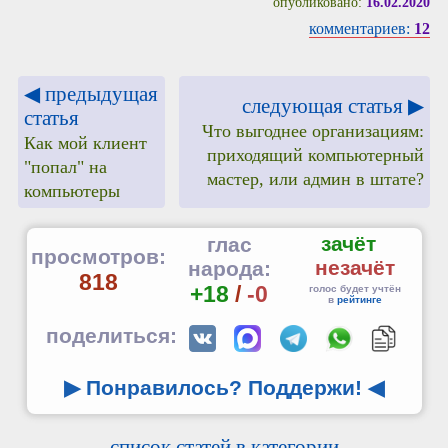
опубликовано:
16.02.2020
комментариев:
12
◀ предыдущая
следующая статья ▶
статья
Что выгоднее организациям:
Как мой клиент
приходящий компьютерный
"попал" на
мастер, или админ в штате?
компьютеры
зачёт
глас
просмотров:
незачёт
народа:
818
+18
/
-0
голос будет учтён
в
рейтинге
поделиться:
▶ Понравилось? Поддержи!
◀
список статей в категории