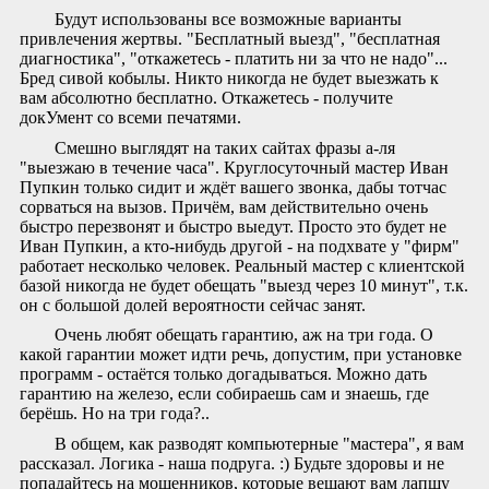
Будут использованы все возможные варианты
привлечения жертвы. "Бесплатный выезд", "бесплатная
диагностика", "откажетесь - платить ни за что не надо"...
Бред сивой кобылы. Никто никогда не будет выезжать к
вам абсолютно бесплатно. Откажетесь - получите
докУмент со всеми печатями.
Смешно выглядят на таких сайтах фразы а-ля
"выезжаю в течение часа". Круглосуточный мастер Иван
Пупкин только сидит и ждёт вашего звонка, дабы тотчас
сорваться на вызов. Причём, вам действительно очень
быстро перезвонят и быстро выедут. Просто это будет не
Иван Пупкин, а кто-нибудь другой - на подхвате у "фирм"
работает несколько человек. Реальный мастер с клиентской
базой никогда не будет обещать "выезд через 10 минут", т.к.
он с большой долей вероятности сейчас занят.
Очень любят обещать гарантию, аж на три года. О
какой гарантии может идти речь, допустим, при установке
программ - остаётся только догадываться. Можно дать
гарантию на железо, если собираешь сам и знаешь, где
берёшь. Но на три года?..
В общем, как разводят компьютерные "мастера", я вам
рассказал. Логика - наша подруга. :) Будьте здоровы и не
попадайтесь на мошенников, которые вешают вам лапшу