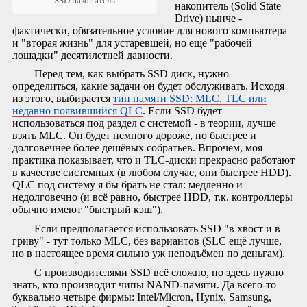
SSD накопитель
накопитель (Solid State
Drive) нынче -
фактически, обязательное условие для нового компьютера
и "вторая жизнь" для устаревшей, но ещё "рабочей
лошадки" десятилетней давности.
Перед тем, как выбрать SSD диск, нужно
определиться, какие задачи он будет обслуживать. Исходя
из этого, выбирается
тип памяти SSD: MLC, TLC или
недавно появившийся QLC
. Если SSD будет
использоваться под раздел с системой - в теории, лучше
взять MLC. Он будет немного дороже, но быстрее и
долговечнее более дешёвых собратьев. Впрочем, моя
практика показывает, что и TLC-диски прекрасно работают
в качестве системных (в любом случае, они быстрее HDD).
QLC под систему я бы брать не стал: медленно и
недолговечно (и всё равно, быстрее HDD, т.к. контроллеры
обычно имеют "быстрый кэш").
Если предполагается использовать SSD "в хвост и в
гриву" - тут только MLC, без вариантов (SLC ещё лучше,
но в настоящее время сильно уж неподъёмен по деньгам).
С производителями SSD всё сложно, но здесь нужно
знать, кто производит чипы NAND-памяти. Да всего-то
буквально четыре фирмы: Intel/Micron, Hynix, Samsung,