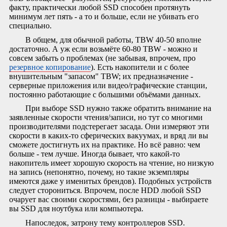
факту, практически любой SSD способен протянуть
минимум лет пять - а то и больше, если не убивать его
специально.
В общем, для обычной работы, TBW 40-50 вполне
достаточно. А уж если возьмёте 60-80 TBW - можно и
совсем забыть о проблемах (не забывая, впрочем, про
резервное копирование
). Есть накопители и с более
внушительным "запасом" TBW; их предназначение -
серверные приложения или видео/графические станции,
постоянно работающие с большими объёмами данных.
При выборе SSD нужно также обратить внимание на
заявленные скорости чтения/записи, но тут со многими
производителями подстерегает засада. Они измеряют эти
скорости в каких-то сферических вакуумах, и вряд ли вы
сможете достигнуть их на практике. Но всё равно: чем
больше - тем лучше. Иногда бывает, что какой-то
накопитель имеет хорошую скорость на чтение, но низкую
на запись (непонятно, почему, но такие экземпляры
имеются даже у именитых брендов). Подобных устройств
следует сторониться. Впрочем, после HDD любой SSD
очарует вас своими скоростями, без разницы - выбираете
вы SSD для ноутбука или компьютера.
Напоследок, затрону тему контроллеров SSD.