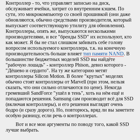
Контроллер - то, что управляет записью на диск,
обслуживает ячейки, хитрит со внутренним кэшем. По
сути, это микрокомпьютер со своей прошивкой (они даже
обновляются, обычно средствами производителя, который
выпускает соответствующую утилиту для обновления).
Контроллеры, опять же, выпускаются несколькими
производителями, и все "бренды SSD" их используют, кто
как может. Я бы не стал слишком забивать себе голову
вопросом используемого контроллера, т.к. на конечную
производительность больше влияет
тип памяти NAND
. В
большинстве бюджетных моделей SSD вы найдёте
"рабочую лошадь" - контроллер Phison, девиз которого -
"Дёшево и сердито". На ту же категорию метят
контроллеры Silicon Motion. В более "крутых" моделях
обычно стоят контроллеры от Marvell (при этом, нельзя
сказать, что они сильно отличаются по цене). Некогда
гремевший SandForce "ушёл в тень", хоть на нём ещё и
попадаются решения. Samsung сам производит всё для SSD
(включая контроллеры), и его решения выглядят очень
бодро (и сразу дорого). Но, повторюсь, вряд ли вы заметите
особую разницу, если речь о контроллерах.
Вот и все мои аргументы по поводу того, какой SSD
лучше выбрать.