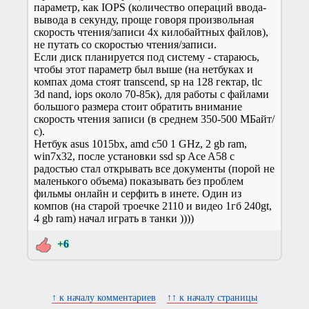
параметр, как IOPS (количество операций ввода-
вывода в секунду, проще говоря произвольная
скорость чтения/записи 4х килобайтных файлов),
не путать со скоростью чтения/записи.
Если диск планируется под систему - стараюсь,
чтобы этот параметр был выше (на нетбуках и
компах дома стоят transcend, sp на 128 гектар, tlc
3d nand, iops около 70-85к), для работы с файлами
большого размера стоит обратить внимание
скорость чтения записи (в среднем 350-500 МБайт/
с).
Нетбук asus 1015bx, amd c50 1 GHz, 2 gb ram,
win7x32, после установки ssd sp Ace A58 с
радостью стал открывать все документы (порой не
маленького объема) показывать без проблем
фильмы онлайн и серфить в инете. Один из
компов (на старой троечке 2110 и видео 1гб 240gt,
4 gb ram) начал играть в танки ))))
+6
↑ к началу комментариев
↑↑ к началу страницы