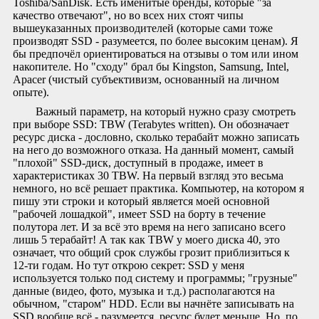
Toshiba/SanDisk. Есть именитые бренды, которые "за
качество отвечают", но во всех них стоят чипы
вышеуказанных производителей (которые сами тоже
производят SSD - разумеется, по более высоким ценам). Я
бы предпочёл ориентироваться на отзывы о том или ином
накопителе. Но "сходу" брал бы Kingston, Samsung, Intel,
Apacer (чистый субъективизм, основанный на личном
опыте).
Важный параметр, на который нужно сразу смотреть
при выборе SSD: TBW (Terabytes written). Он обозначает
ресурс диска - дословно, сколько терабайт можно записать
на него до возможного отказа. На данный момент, самый
"плохой" SSD-диск, доступный в продаже, имеет в
характеристиках 30 TBW. На первый взгляд это весьма
немного, но всё решает практика. Компьютер, на котором я
пишу эти строки и который является моей основной
"рабочей лошадкой", имеет SSD на борту в течение
полутора лет. И за всё это время на него записано всего
лишь 5 терабайт! А так как TBW у моего диска 40, это
означает, что общий срок службы грозит приблизиться к
12-ти годам. Но тут открою секрет: SSD у меня
используется только под систему и программы; "грузные"
данные (видео, фото, музыка и т.д.) располагаются на
обычном, "старом" HDD. Если вы начнёте записывать на
SSD вообще всё - разумеется, ресурс будет меньше. Но, по