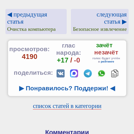
◀ предыдущая
следующая
статья
статья ▶
Очистка компьютера
Безопасное извлечение
зачёт
глас
просмотров:
незачёт
народа:
4190
+17
/
-0
голос будет учтён
в
рейтинге
поделиться:
▶ Понравилось? Поддержи!
◀
список статей в категории
Комментарии