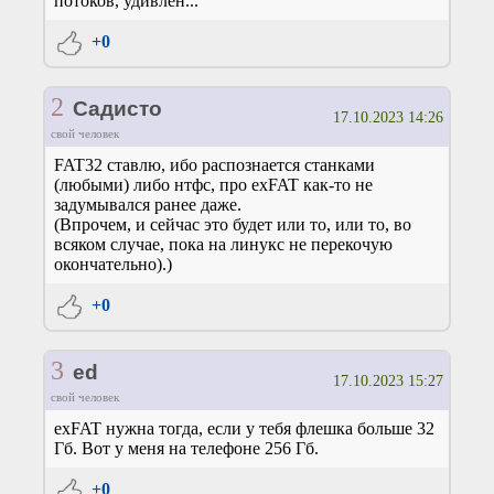
потоков, удивлён...
+0
2
Садисто
17.10.2023 14:26
свой человек
FAT32 ставлю, ибо распознается станками
(любыми) либо нтфс, про exFAT как-то не
задумывался ранее даже.
(Впрочем, и сейчас это будет или то, или то, во
всяком случае, пока на линукс не перекочую
окончательно).)
+0
3
ed
17.10.2023 15:27
свой человек
exFAT нужна тогда, если у тебя флешка больше 32
Гб. Вот у меня на телефоне 256 Гб.
+0