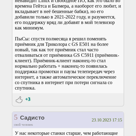
ненавидит Linux и свободное ПО, как это было во
времена Гейтса и Балмера, а наоборот его любит, и
вкладывает в неё бешенные бабки), но его
добавили только в 2021-2022 году, и разумеется,
его поддержку вряд ли добавят в мой телевизор
как минимум.
ПыСы: спустя полмесяца я решил поменять
приёмник для Триколора с GS E501 на более
новый, так как тот приёмник стал часто
отваливаться от приёмника GS C5911 (приёмник-
клиент). Приёмник-клиент наконец-то стал
нормально работать + наконец-то появилась
поддержка промотки и паузы телепередач через
интернет, а также автоматическое переключение
со спутника в интернет при потери сигнала со
спутника.
+3
5
Садисто
23.10.2023 17:15
свой человек
У нас некоторые станки старше, чем работающие