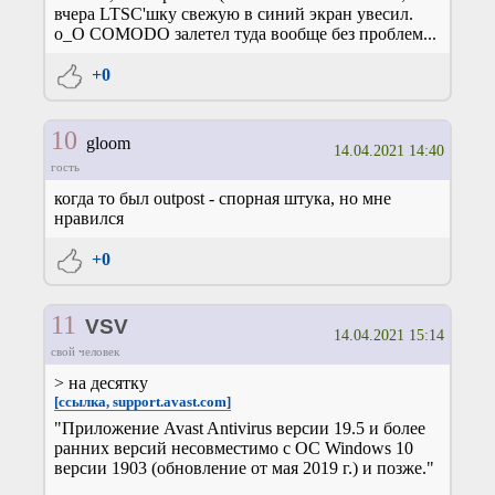
вчера LTSC'шку свежую в синий экран увесил.
о_О COMODO залетел туда вообще без проблем...
+0
10
gloom
14.04.2021 14:40
гость
когда то был outpost - спорная штука, но мне
нравился
+0
11
VSV
14.04.2021 15:14
свой человек
> на десятку
[ссылка, support.avast.com]
"Приложение Avast Antivirus версии 19.5 и более
ранних версий несовместимо с ОС Windows 10
версии 1903 (обновление от мая 2019 г.) и позже."