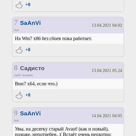
+0
7
SaAnVi
13.04.2021 04:02
tzar
На Win7 x86 без сбоев пока работает.
+0
8
Садисто
13.04.2021 05:24
свой человек
Вин7 х64, если что.)
+0
9
SaAnVi
14.04.2021 04:05
tzar
Увы, на десятку старый Avast! (как и новый),
похоже, непотребен. :( Встаёт очень неохотно;