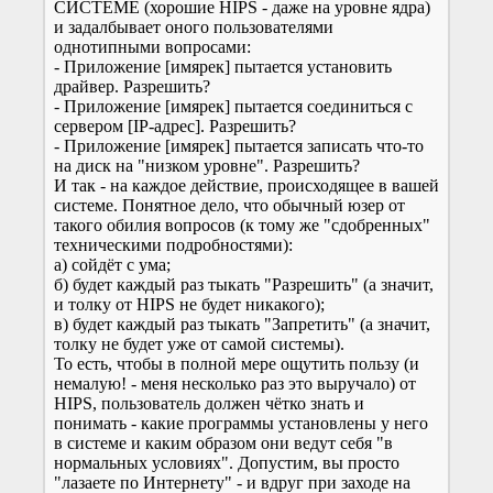
СИСТЕМЕ (хорошие HIPS - даже на уровне ядра)
и задалбывает оного пользователями
однотипными вопросами:
- Приложение [имярек] пытается установить
драйвер. Разрешить?
- Приложение [имярек] пытается соединиться с
сервером [IP-адрес]. Разрешить?
- Приложение [имярек] пытается записать что-то
на диск на "низком уровне". Разрешить?
И так - на каждое действие, происходящее в вашей
системе. Понятное дело, что обычный юзер от
такого обилия вопросов (к тому же "сдобренных"
техническими подробностями):
а) сойдёт с ума;
б) будет каждый раз тыкать "Разрешить" (а значит,
и толку от HIPS не будет никакого);
в) будет каждый раз тыкать "Запретить" (а значит,
толку не будет уже от самой системы).
То есть, чтобы в полной мере ощутить пользу (и
немалую! - меня несколько раз это выручало) от
HIPS, пользователь должен чётко знать и
понимать - какие программы установлены у него
в системе и каким образом они ведут себя "в
нормальных условиях". Допустим, вы просто
"лазаете по Интернету" - и вдруг при заходе на