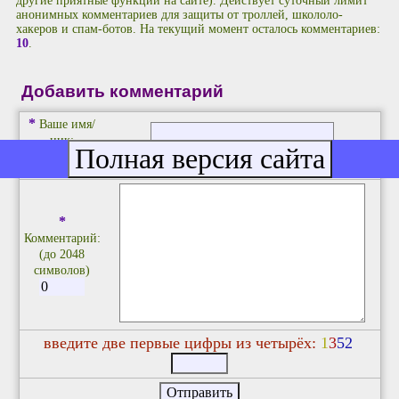
другие приятные функции на сайте). Действует суточный лимит
анонимных комментариев для защиты от троллей, школоло-
хакеров и спам-ботов. На текущий момент осталось комментариев:
10
.
Добавить комментарий
*
Ваше имя/
ник:
E-mail:
*
Комментарий:
(до 2048
символов)
введите две первые цифры из четырёх:
1
3
5
2