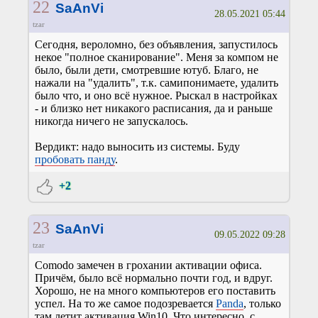
22
SaAnVi
28.05.2021 05:44
tzar
Сегодня, вероломно, без объявления, запустилось
некое "полное сканирование". Меня за компом не
было, были дети, смотревшие ютуб. Благо, не
нажали на "удалить", т.к. самипонимаете, удалить
было что, и оно всё нужное. Рыскал в настройках
- и близко нет никакого расписания, да и раньше
никогда ничего не запускалось.
Вердикт: надо выносить из системы. Буду
пробовать панду
.
+2
23
SaAnVi
09.05.2022 09:28
tzar
Comodo замечен в грохании активации офиса.
Причём, было всё нормально почти год, и вдруг.
Хорошо, не на много компьютеров его поставить
успел. На то же самое подозревается
Panda
, только
там летит активация Win10. Что интересно, с