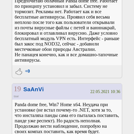
Предпочитаю облачный Panda dome free. Работает
по принципу установил и забыл. Систему не
тормозит. Рекламы нет. Работает как и все
бесплатные антивирусы. Проявил себя весьма
неплохо после того как пользователи открывали
из почты вирусные файлы с петей и ванннакрай,
блокировал и отлавливал вирусню. Даже условно
бесплатный модуль VPN есть. Интерфейс - раньше
был закос под NOD32, сейчас - добавили
местечковые обои природы Австралии.
Не панацея конечно, как и все домашно-тапочные
антивирусы.
+0
19
SaAnVi
22.05.2021 10:36
tzar
Panda dome free, Win7 Home x64. Неудача при
установке (не встал почему-то .NET, хотя за то,
что инсталяха панды сама его пыталась поставить,
панде уже респект). Но радость неполная.
Продолжаю вести наблюдение, попробую на
своих компах поставить, как время будет.