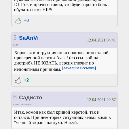
DLL'ок и прочего говна, это будет просто боль -
обучать ентот HIPS...
+0
5
SaAnVi
12.04.2021 04:41
tzar
Хорошая инструкция
по использованию старой,
проверенной версии Avast! (со ссылкой на
дистриб). НЕ ЮЗАТЬ, версия глючит по
[локальная ссылка]
непонятным причинам.
+2
6
Садисто
12.04.2021 20:57
свой человек
Итак, комод как был кривой херотой, так и
остался. При некоторых ситуациях вешал комп в
"черный экран" наглухо. Накуй.