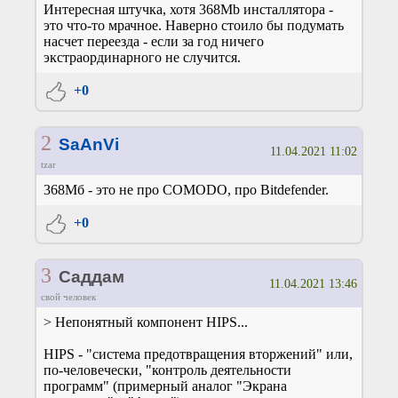
Интересная штучка, хотя 368Mb инсталлятора -
это что-то мрачное. Наверно стоило бы подумать
насчет переезда - если за год ничего
экстраординарного не случится.
+0
2
SaAnVi
11.04.2021 11:02
tzar
368Мб - это не про COMODO, про Bitdefender.
+0
3
Саддам
11.04.2021 13:46
свой человек
> Непонятный компонент HIPS...
HIPS - "система предотвращения вторжений" или,
по-человечески, "контроль деятельности
программ" (примерный аналог "Экрана