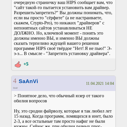
очередную страничку ваш HIPS сообщает вам, что
"сайт такой-то пытается установить вам драйвер.
Разрешить/запретить?" Вы должны понимать, что,
если вы просто "сёрфите" (а не настраиваете,
скажем, Crypto-Pro), то никаких "драйверов" с
непонятных сайтов устанавливаться НЕ
ДОЛЖНО. Но, ключевой момент - понять это
должны именно ВЫ, и именно ВЫ должны
сказать терпеливо ждущей вашего решения
программе HIPS своё твёрдое "Нет! Я не пью!" Э-
э-э... В смысле - "Запретить установку драйвера".
+5
4
SaAnVi
11.04.2021 14:04
tzar
> Понятное дело, что обычный юзер от такого
обилия вопросов
Ну, это сродни файрволу, которые я так любил лет
15 назад. Когда программ, ломящихся в инет, было
2-3, а все остальные там просто нафиг не были
нужны. Сейчас же, при обилии разных прог-