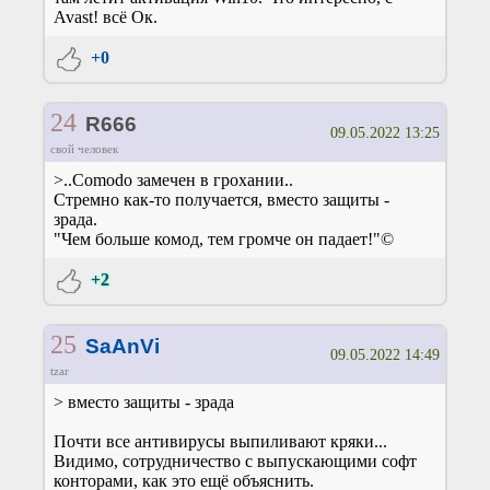
Avast! всё Ок.
+0
24
R666
09.05.2022 13:25
свой человек
>..Comodo замечен в грохании..
Стремно как-то получается, вместо защиты -
зрада.
"Чем больше комод, тем громче он падает!"©
+2
25
SaAnVi
09.05.2022 14:49
tzar
> вместо защиты - зрада
Почти все антивирусы выпиливают кряки...
Видимо, сотрудничество с выпускающими софт
конторами, как это ещё объяснить.