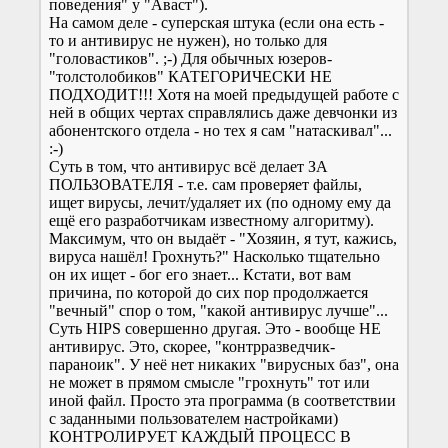
поведения" у "Аваст").
На самом деле - суперская штука (если она есть -
то и антивирус не нужен), но только для
"головастиков". ;-) Для обычных юзеров-
"толстолобиков" КАТЕГОРИЧЕСКИ НЕ
ПОДХОДИТ!!! Хотя на моей предыдущей работе с
ней в общих чертах справлялись даже девчонки из
абонентского отдела - но тех я сам "натаскивал"...
:-)
Суть в том, что антивирус всё делает ЗА
ПОЛЬЗОВАТЕЛЯ - т.е. сам проверяет файлы,
ищет вирусы, лечит/удаляет их (по одному ему да
ещё его разработчикам известному алгоритму).
Максимум, что он выдаёт - "Хозяин, я тут, кажись,
вируса нашёл! Грохнуть?" Насколько тщательно
он их ищет - бог его знает... Кстати, вот вам
причина, по которой до сих пор продолжается
"вечный" спор о том, "какой антивирус лучше"...
Суть HIPS совершенно другая. Это - вообще НЕ
антивирус. Это, скорее, "контрразведчик-
параноик". У неё нет никаких "вирусных баз", она
не может в прямом смысле "грохнуть" тот или
иной файл. Просто эта программа (в соответствии
с заданными пользователем настройками)
КОНТРОЛИРУЕТ КАЖДЫЙ ПРОЦЕСС В