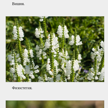
Вишня.
Физостегия.