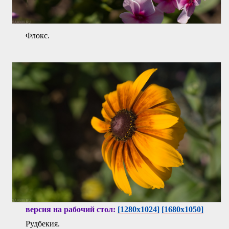
Флокс.
версия на рабочий стол:
[1280x1024]
[1680x1050]
Рудбекия.