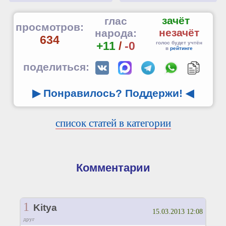
зачёт
глас
просмотров:
незачёт
народа:
634
+11
/
-0
голос будет учтён
в
рейтинге
поделиться:
▶ Понравилось? Поддержи!
◀
список статей в категории
Комментарии
1
Kitya
15.03.2013 12:08
друг