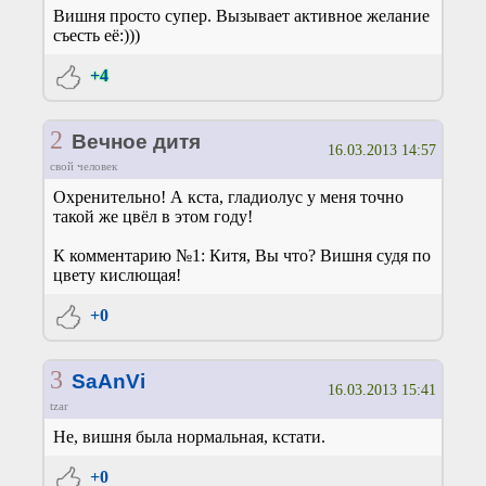
Вишня просто супер. Вызывает активное желание
съесть её:)))
+4
2
Вечное дитя
16.03.2013 14:57
свой человек
Охренительно! А кста, гладиолус у меня точно
такой же цвёл в этом году!
К комментарию №1: Китя, Вы что? Вишня судя по
цвету кислющая!
+0
3
SaAnVi
16.03.2013 15:41
tzar
Не, вишня была нормальная, кстати.
+0