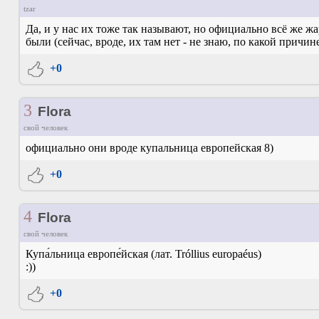
tzar
Да, и у нас их тоже так называют, но официально всё же жа
были (сейчас, вроде, их там нет - не знаю, по какой причине
+0
3
Flora
свой человек
официально они вроде купальница европейская 8)
+0
4
Flora
свой человек
Купа́льница европе́йская (лат. Tróllius europaéus)
:))
+0