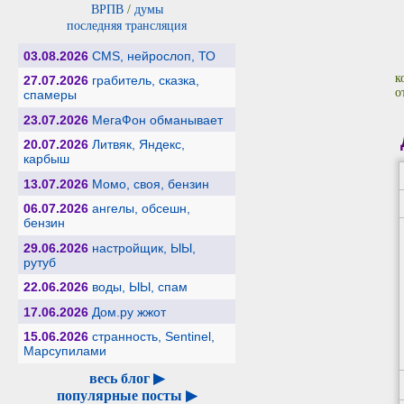
ВРПВ
/
думы
последняя трансляция
03.08.2026
CMS, нейрослоп, ТО
к
27.07.2026
грабитель, сказка,
о
спамеры
23.07.2026
МегаФон обманывает
20.07.2026
Литвяк, Яндекс,
карбыш
13.07.2026
Момо, своя, бензин
06.07.2026
ангелы, обсешн,
бензин
29.06.2026
настройщик, ЫЫ,
рутуб
22.06.2026
воды, ЫЫ, спам
17.06.2026
Дом.ру жжот
15.06.2026
странность, Sentinel,
Марсупилами
весь блог ▶
популярные посты ▶