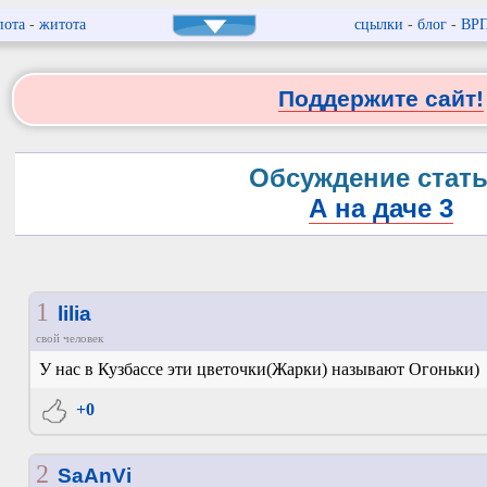
пота
-
житота
сцылки
-
блог
-
ВР
Поддержите сайт!
Обсуждение стать
А на даче 3
1
lilia
свой человек
У нас в Кузбассе эти цветочки(Жарки) называют Огоньки)
+0
2
SaAnVi