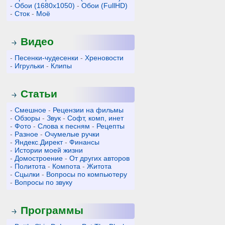
-
Обои (1680x1050)
-
Обои (FullHD)
-
Сток
-
Моё
Видео
-
Песенки-чудесенки
-
Хреновости
-
Игрульки
-
Клипы
Статьи
-
Смешное
-
Рецензии на фильмы
-
Обзоры
-
Звук
-
Софт, комп, инет
-
Фото
-
Слова к песням
-
Рецепты
-
Разное
-
Очумелые ручки
-
Яндекс.Директ
-
Финансы
-
Истории моей жизни
-
Домостроение
-
От других авторов
-
Политота
-
Компота
-
Житота
-
Сцылки
-
Вопросы по компьютеру
-
Вопросы по звуку
Программы