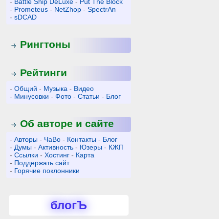
-
Battle Ship DeLuxe
-
Put The Block
-
Prometeus
-
NetZhop
-
SpectrAn
-
sDCAD
Рингтоны
Рейтинги
-
Общий
-
Музыка
-
Видео
-
Минусовки
-
Фото
-
Статьи
-
Блог
Об авторе и сайте
-
Авторы
-
ЧаВо
-
Контакты
-
Блог
-
Думы
-
Активность
-
Юзеры
-
КЖП
-
Ссылки
-
Хостинг
-
Карта
-
Поддержать сайт
-
Горячие поклонники
блогЪ