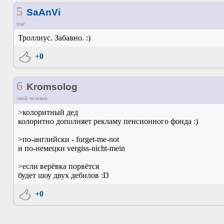
5
SaAnVi
tzar
Троллиус. Забавно. :)
+0
6
Kromsolog
свой человек
>колоритный дед
колоритно дополняет рекламу пенсионного фонда :)
>по-английски - forget-me-not
и по-немецки vergiss-nicht-mein
>если верёвка порвётся
будет шоу двух дебилов :D
+0