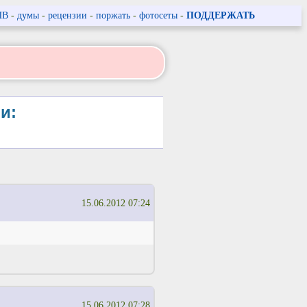
ПВ
-
думы
-
рецензии
-
поржать
-
фотосеты
-
ПОДДЕРЖАТЬ
и:
15.06.2012 07:24
15.06.2012 07:28