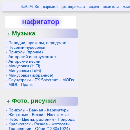
SaAnVi.Ru
-
пародии
-
фотоприколы
-
видео
-
политота
-
ком
нафигатор
Музыка
-
Пародии, приколы, переделки
-
Песенки-чудесенки
-
Приколы (прочее)
-
Авторский инструментал
-
Авторские песни
-
Минусовки (HiFi)
-
Минусовки (LoFi)
-
Минусовки (избранное)
-
Саундтреки
-
ZX Spectrum
-
MODs
-
MIDI
-
Пранк
Фото, рисунки
-
Приколы
-
Банная
-
Карикатуры
-
Животные
-
Белки
-
Насекомые
-
Небо
-
Цветы, растения
-
Природа
-
Красноярск
-
Разное
-
Фотосеты
-
Трансляции
-
Обои (1280x1024)