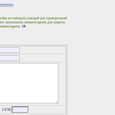
страницы
чтобы не набирать каждый раз проверочный
имит анонимных комментариев для защиты
комментариев:
10
.
:
1
4
0
6