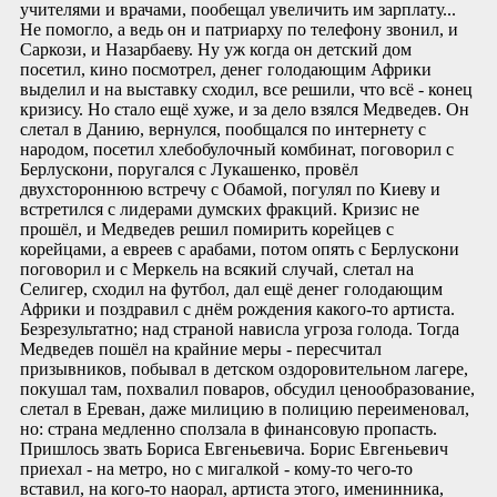
учителями и врачами, пообещал увеличить им зарплату...
Не помогло, а ведь он и патриарху по телефону звонил, и
Саркози, и Назарбаеву. Ну уж когда он детский дом
посетил, кино посмотрел, денег голодающим Африки
выделил и на выставку сходил, все решили, что всё - конец
кризису. Но стало ещё хуже, и за дело взялся Медведев. Он
слетал в Данию, вернулся, пообщался по интернету с
народом, посетил хлебобулочный комбинат, поговорил с
Берлускони, поругался с Лукашенко, провёл
двухстороннюю встречу с Обамой, погулял по Киеву и
встретился с лидерами думских фракций. Кризис не
прошёл, и Медведев решил помирить корейцев с
корейцами, а евреев с арабами, потом опять с Берлускони
поговорил и с Меркель на всякий случай, слетал на
Селигер, сходил на футбол, дал ещё денег голодающим
Африки и поздравил с днём рождения какого-то артиста.
Безрезультатно; над страной нависла угроза голода. Тогда
Медведев пошёл на крайние меры - пересчитал
призывников, побывал в детском оздоровительном лагере,
покушал там, похвалил поваров, обсудил ценообразование,
слетал в Ереван, даже милицию в полицию переименовал,
но: страна медленно сползала в финансовую пропасть.
Пришлось звать Бориса Евгеньевича. Борис Евгеньевич
приехал - на метро, но с мигалкой - кому-то чего-то
вставил, на кого-то наорал, артиста этого, именинника,