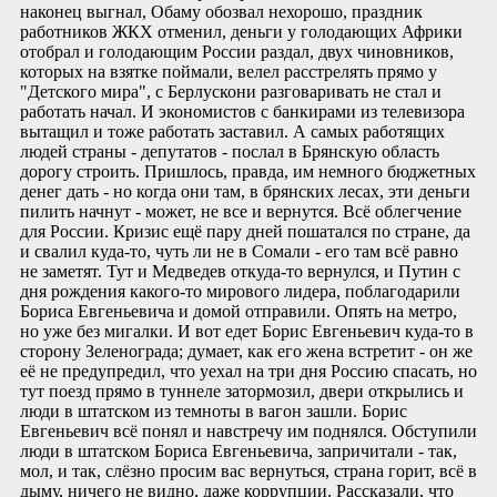
наконец выгнал, Обаму обозвал нехорошо, праздник
работников ЖКХ отменил, деньги у голодающих Африки
отобрал и голодающим России раздал, двух чиновников,
которых на взятке поймали, велел расстрелять прямо у
"Детского мира", с Берлускони разговаривать не стал и
работать начал. И экономистов с банкирами из телевизора
вытащил и тоже работать заставил. А самых работящих
людей страны - депутатов - послал в Брянскую область
дорогу строить. Пришлось, правда, им немного бюджетных
денег дать - но когда они там, в брянских лесах, эти деньги
пилить начнут - может, не все и вернутся. Всё облегчение
для России. Кризис ещё пару дней пошатался по стране, да
и свалил куда-то, чуть ли не в Сомали - его там всё равно
не заметят. Тут и Медведев откуда-то вернулся, и Путин с
дня рождения какого-то мирового лидера, поблагодарили
Бориса Евгеньевича и домой отправили. Опять на метро,
но уже без мигалки. И вот едет Борис Евгеньевич куда-то в
сторону Зеленограда; думает, как его жена встретит - он же
её не предупредил, что уехал на три дня Россию спасать, но
тут поезд прямо в туннеле затормозил, двери открылись и
люди в штатском из темноты в вагон зашли. Борис
Евгеньевич всё понял и навстречу им поднялся. Обступили
люди в штатском Бориса Евгеньевича, запричитали - так,
мол, и так, слёзно просим вас вернуться, страна горит, всё в
дыму, ничего не видно, даже коррупции. Рассказали, что