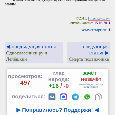
самим.
©2011,
Илья Криштул
опубликовано:
15.08.2011
комментариев:
1
◀ предыдущая статья
следующая
статья ▶
Одноклассники.ру и
Лепёшкин
Смерть подвижника
зачёт
глас
просмотров:
незачёт
народа:
497
+16
/
-0
голос будет учтён
в
рейтинге
поделиться:
▶ Понравилось? Поддержи!
◀