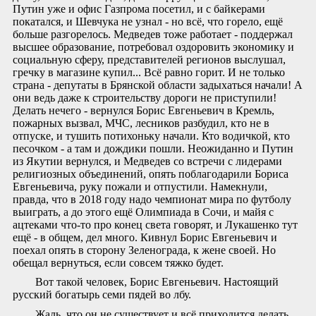
Путин уже и офис Газпрома посетил, и с байкерами
покатался, и Шевчука не узнал - но всё, что горело, ещё
больше разгорелось. Медведев тоже работает - поддержал
высшее образование, потребовал оздоровить экономику и
социальную сферу, представителей регионов выслушал,
гречку в магазине купил... Всё равно горит. И не только
страна - депутаты в Брянской области задыхаться начали! А
они ведь даже к строительству дороги не приступили!
Делать нечего - вернулся Борис Евгеньевич в Кремль,
пожарных вызвал, МЧС, лесников разбудил, кто не в
отпуске, и тушить потихоньку начали. Кто водичкой, кто
песочком - а там и дождики пошли. Неожиданно и Путин
из Якутии вернулся, и Медведев со встречи с лидерами
религиозных объединений, опять поблагодарили Бориса
Евгеньевича, руку пожали и отпустили. Намекнули,
правда, что в 2018 году надо чемпионат мира по футболу
выиграть, а до этого ещё Олимпиада в Сочи, и майя с
ацтеками что-то про конец света говорят, и Лукашенко тут
ещё - в общем, дел много. Кивнул Борис Евгеньевич и
поехал опять в сторону Зеленограда, к жене своей. Но
обещал вернуться, если совсем тяжко будет.
Вот такой человек, Борис Евгеньевич. Настоящий
русский богатырь семи пядей во лбу.
Жаль, что он не существует и всё приходится делать