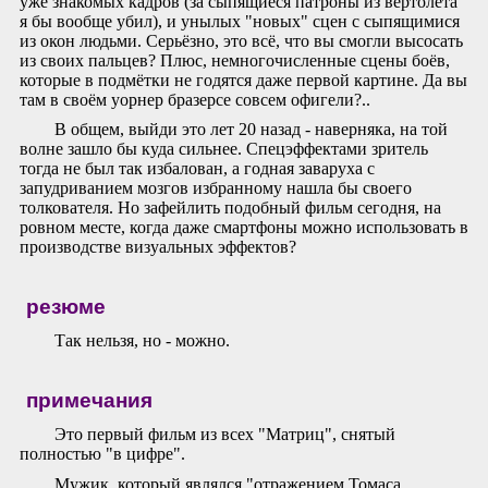
уже знакомых кадров (за сыпящиеся патроны из вертолёта
я бы вообще убил), и унылых "новых" сцен с сыпящимися
из окон людьми. Серьёзно, это всё, что вы смогли высосать
из своих пальцев? Плюс, немногочисленные сцены боёв,
которые в подмётки не годятся даже первой картине. Да вы
там в своём уорнер бразерсе совсем офигели?..
В общем, выйди это лет 20 назад - наверняка, на той
волне зашло бы куда сильнее. Спецэффектами зритель
тогда не был так избалован, а годная заваруха с
запудриванием мозгов избранному нашла бы своего
толкователя. Но зафейлить подобный фильм сегодня, на
ровном месте, когда даже смартфоны можно использовать в
производстве визуальных эффектов?
резюме
Так нельзя, но - можно.
примечания
Это первый фильм из всех "Матриц", снятый
полностью "в цифре".
Мужик, который являлся "отражением Томаса