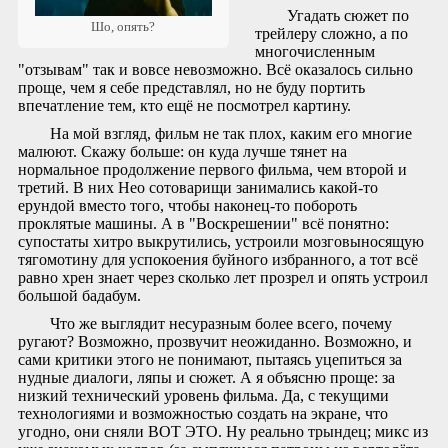
Угадать сюжет по
Шо, опять?
трейлеру сложно, а по
многочисленным
"отзывам" так и вовсе невозможно. Всё оказалось сильно
проще, чем я себе представлял, но не буду портить
впечатление тем, кто ещё не посмотрел картину.
На мой взгляд, фильм не так плох, каким его многие
малюют. Скажу больше: он куда лучше тянет на
нормальное продолжение первого фильма, чем второй и
третий. В них Нео сотоварищи занимались какой-то
ерундой вместо того, чтобы наконец-то побороть
проклятые машины. А в "Воскрешении" всё понятно:
супостаты хитро выкрутились, устроили мозговыносящую
тягомотину для успокоения буйного избранного, а тот всё
равно хрен знает через сколько лет прозрел и опять устроил
большой бадабум.
Что же выглядит несуразным более всего, почему
ругают? Возможно, прозвучит неожиданно. Возможно, и
сами критики этого не понимают, пытаясь уцепиться за
нудные диалоги, ляпы и сюжет. А я объясню проще: за
низкий технический уровень фильма. Да, с текущими
технологиями и возможностью создать на экране, что
угодно, они сняли ВОТ ЭТО. Ну реально трындец; микс из