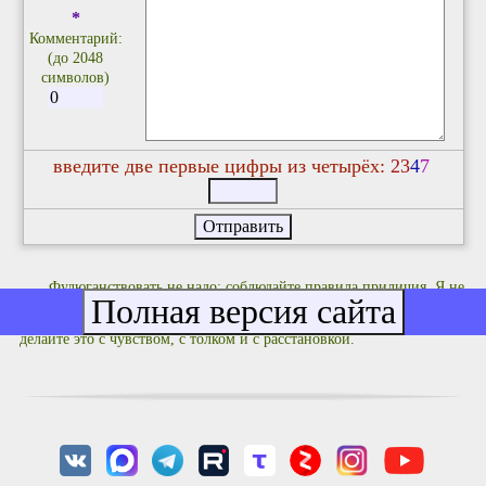
*
Комментарий:
(до 2048
символов)
введите две первые цифры из четырёх:
2
3
4
7
Фулюганствовать не надо: соблюдайте правила приличия. Я не
люблю комментариев не по делу типа "Оццтой!" и им подобных.
Если хотите что-то покритиковать или поучить кого-то жизни -
делайте это с чувством, с толком и с расстановкой.