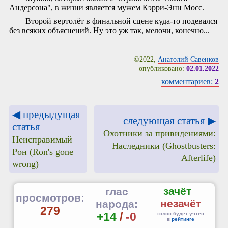
Андерсона", в жизни является мужем Кэрри-Энн Мосс.
Второй вертолёт в финальной сцене куда-то подевался
без всяких объяснений. Ну это уж так, мелочи, конечно...
©2022,
Анатолий Савенков
опубликовано:
02.01.2022
комментариев:
2
◀ предыдущая
следующая статья ▶
статья
Охотники за привидениями:
Неисправимый
Наследники (Ghostbusters:
Рон (Ron's gone
Afterlife)
wrong)
зачёт
глас
просмотров:
незачёт
народа:
279
+14
/
-0
голос будет учтён
в
рейтинге