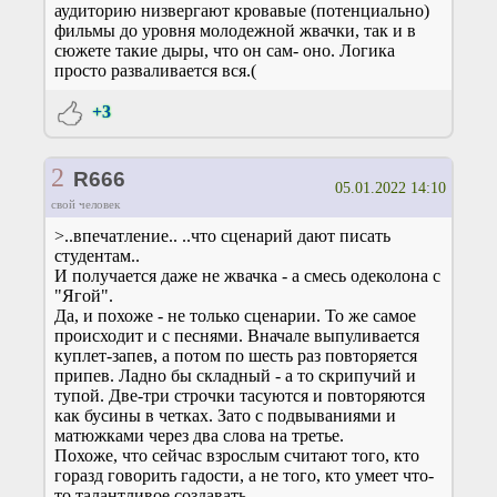
аудиторию низвергают кровавые (потенциально)
фильмы до уровня молодежной жвачки, так и в
сюжете такие дыры, что он сам- оно. Логика
просто разваливается вся.(
+3
2
R666
05.01.2022 14:10
свой человек
>..впечатление.. ..что сценарий дают писать
студентам..
И получается даже не жвачка - а смесь одеколона с
"Ягой".
Да, и похоже - не только сценарии. То же самое
происходит и с песнями. Вначале выпуливается
куплет-запев, а потом по шесть раз повторяется
припев. Ладно бы складный - а то скрипучий и
тупой. Две-три строчки тасуются и повторяются
как бусины в четках. Зато с подвываниями и
матюжками через два слова на третье.
Похоже, что сейчас взрослым считают того, кто
горазд говорить гадости, а не того, кто умеет что-
то талантливое создавать.