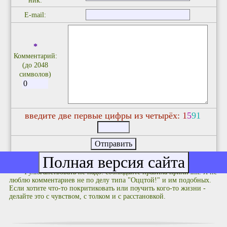
ник:
E-mail:
*
Комментарий:
(до 2048
символов)
введите две первые цифры из четырёх:
1
5
9
1
Фулюганствовать не надо: соблюдайте правила приличия. Я не
люблю комментариев не по делу типа "Оццтой!" и им подобных.
Если хотите что-то покритиковать или поучить кого-то жизни -
делайте это с чувством, с толком и с расстановкой.