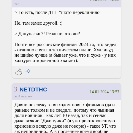
tzar
> То есть, после ДТП "шото переклинило"
Не, там замес другой. :)
> Данунафиг?! Реально, что ли?
Почти все российские фильмы 2023-го, что видел
- отлично сняты в техническом плане. Хулливуд
не шибко лучше (а бывает уже, что и хуже - у них
халтуры откровенной хватает).
+0
3
NETDTHC
14.01.2024 13:57
свой человек
Давно не слежу за выходом новых фильмов (да и
раньше толком и не следил), потому что львиная
доля новинок - как лет 10 назад, так и сейчас -
даже всякие "Джонуики" (я уж про откровенную
хреновню всякую даже не говорю) - такое УГ, что
аж неприлично.. А в последнее время вообще