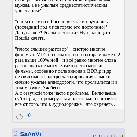
мужем, а не унылым среднестатистическим
ушлепаном?
"снимать кино в России всё-таки научились
(последний год я повторяю это постоянно)" -
Данунафиг?! Реально, что ли? Ну наконец-то!
Пошёл качать.
"плохо слышен разговор" - смотрю многие
фильмы в VLC на громкости в полтора и даже в 2
раза выше 100%-ной - и всё равно многие слова
расслышать не могу.. Заметил, что многие
фильмы, особенно после энкода в BDRip и др. -
независимо от настроек кодирования - имеют
сильно ужатые аудиодороги, что проявляется и в
тихом звуке. Аж бесит..
А с озвучкой тоже часто проблемы.. Включаешь
субтитры, к примеру - там настолько отличается
всё от того, что в аудиодорожке - что охренеть..
+0
2
SaAnVi
14.01.2024 12:33