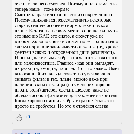
очень мало чего смотрел. Потому и не в теме, что
теперь наше - тоже нормас.
Смотреть практически нечего из современного.
Посему приходится пересматривать некоторые
старые, снятые особенно норм в техническом
плане. Кстати, на первом месте в оценке фильма -
это именно КАК это снято, а сюжет уже на
втором. Хорошо снято и сюжет норм - однозначно
фильм норм, вне зависимости от жанра (ну, кроме
фэнтэзи всяких и откровенной дичи различной).
И пофиг, какие там актёры снимаются - известные
или малоизвестные. Главное - как они выглядят,
их реакции, эмоции, их игра. Вот что важно. Имея
высосанный из пальца сюжет, но умея хорошо
снимать фильм в тех. плане, можно даже при
наличии взятых с улицы (но умеющих хорошо
играть роли) актёров сделать шедевр, даже не
обладая особой фантазией для завлечения зрителя.
Когда хорошо снято и актёры играют чётко - это
просто не требуется. Но это я отвлёкся слегка..
+0