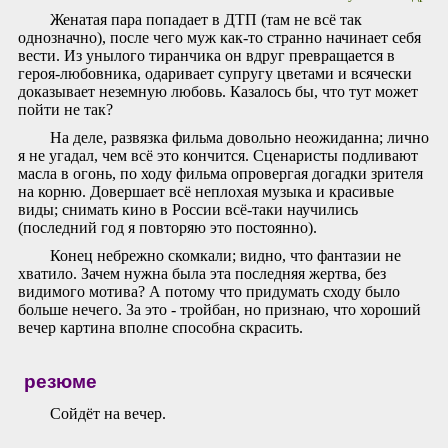
Женатая пара попадает в ДТП (там не всё так
однозначно), после чего муж как-то странно начинает себя
вести. Из унылого тиранчика он вдруг превращается в
героя-любовника, одаривает супругу цветами и всячески
доказывает неземную любовь. Казалось бы, что тут может
пойти не так?
На деле, развязка фильма довольно неожиданна; лично
я не угадал, чем всё это кончится. Сценаристы подливают
масла в огонь, по ходу фильма опровергая догадки зрителя
на корню. Довершает всё неплохая музыка и красивые
виды; снимать кино в России всё-таки научились
(последний год я повторяю это постоянно).
Конец небрежно скомкали; видно, что фантазии не
хватило. Зачем нужна была эта последняя жертва, без
видимого мотива? А потому что придумать сходу было
больше нечего. За это - тройбан, но признаю, что хороший
вечер картина вполне способна скрасить.
резюме
Сойдёт на вечер.