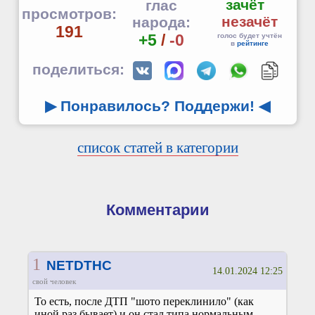
зачёт
глас
просмотров:
незачёт
народа:
191
+5
/
-0
голос будет учтён
в
рейтинге
поделиться:
▶ Понравилось? Поддержи!
◀
список статей в категории
Комментарии
1
NETDTHC
14.01.2024 12:25
свой человек
То есть, после ДТП "шото переклинило" (как
иной раз бывает) и он стал типа нормальным