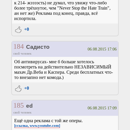
к 214- жээээсть) не думал, что увижу что-либо
более трёхнутое, чем "Never Stop the Hate Train",
ан нет же) Реклама под конец, правда, всё
испортила.
+0
184
Садисто
06.08.2015 17:06
свой человек
Об антивирусах- мне б больше хотелось
посмотреть на действительно НЕЗАВИСИМЫЙ
махач Др.Веба и Каспера. Среди бесплатных что-
то внезапно нет комода.)
+0
185
ed
06.08.2015 17:09
свой человек
Ещё одна реклама с той же оперы.
[ссылка, www.youtube.com]