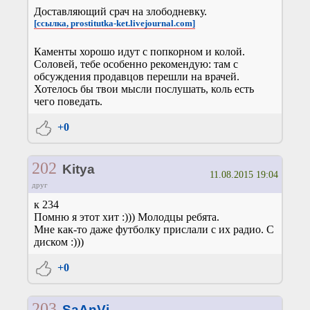
Доставляющий срач на злободневку.
[ссылка, prostitutka-ket.livejournal.com]
Каменты хорошо идут с попкорном и колой.
Соловей, тебе особенно рекомендую: там с
обсуждения продавцов перешли на врачей.
Хотелось бы твои мысли послушать, коль есть
чего поведать.
+0
202
Kitya
11.08.2015 19:04
друг
к 234
Помню я этот хит :))) Молодцы ребята.
Мне как-то даже футболку прислали с их радио. С
диском :)))
+0
203
SaAnVi