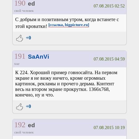
190
ed
07.08.2015 02:52
свой человек
С добрым и позитивным утром, когда встанете с
[ссылка, bigpicture.ru]
этой кроватки!
+0
191
SaAnVi
07.08.2015 04:59
tzar
К 224. Хороший пример говносайта. На первом
экране я не вижу ничего, кроме огромных
картинок, рекламы и прочего дерьма. Контент
весь на втором экране прокрутки. 1366х768,
конечно, ну и что.
+0
192
ed
07.08.2015 10:19
свой человек