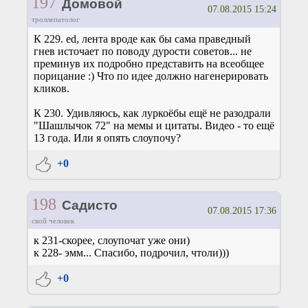
197
Домовой
07.08.2015 15:24
троллепатолог
К 229. ed, лента вроде как бы сама праведный
гнев источает по поводу дурости советов... не
преминув их подробно представить на всеобщее
порицание :) Что по идее должно нагенерировать
кликов.
К 230. Удивляюсь, как луркоёбы ещё не разодрали
"Шашлычок 72" на мемы и цитаты. Видео - то ещё
13 года. Или я опять слоупочу?
+0
198
Садисто
07.08.2015 17:36
свой человек
к 231-скорее, слоупочат уже они)
к 228- эмм... Спасибо, подрочил, чтоли)))
+0