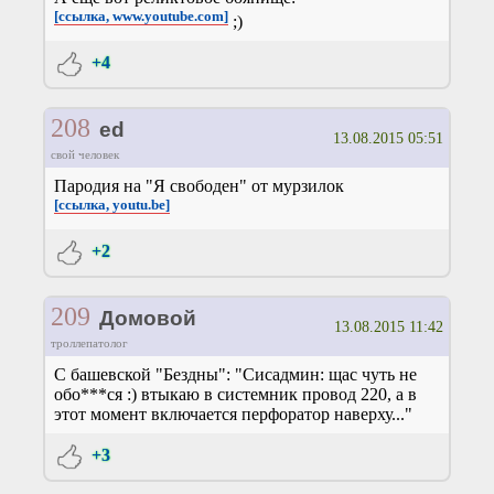
[ссылка, www.youtube.com]
;)
+4
208
ed
13.08.2015 05:51
свой человек
Пародия на "Я свободен" от мурзилок
[ссылка, youtu.be]
+2
209
Домовой
13.08.2015 11:42
троллепатолог
С башевской "Бездны": "Сисадмин: щас чуть не
обо***ся :) втыкаю в системник провод 220, а в
этот момент включается перфоратор наверху..."
+3