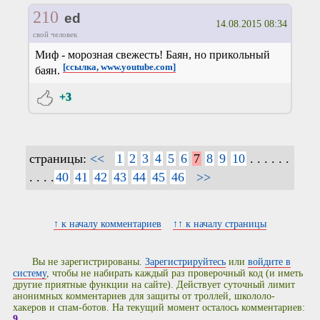
210
ed
14.08.2015 08:34
свой человек
Миф - морозная свежесть! Баян, но прикольный
[ссылка, www.youtube.com]
баян.
+3
страницы:
<<
1
2
3
4
5
6
7
8
9
10
. . . . . .
. . . .
40
41
42
43
44
45
46
>>
↑ к началу комментариев
↑↑ к началу страницы
Вы не зарегистрированы.
Зарегистрируйтесь
или
войдите в
систему
, чтобы не набирать каждый раз проверочный код (и иметь
другие приятные функции на сайте). Действует суточный лимит
анонимных комментариев для защиты от троллей, школоло-
хакеров и спам-ботов. На текущий момент осталось комментариев:
9
.