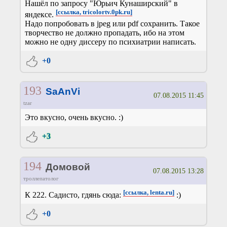
Нашёл по запросу "Юрьич Кунаширский" в
[ссылка, tricolortv.0pk.ru]
яндексе.
Надо попробовать в jpeg или pdf сохранить. Такое
творчество не должно пропадать, ибо на этом
можно не одну диссеру по психиатрии написать.
+0
193
SaAnVi
07.08.2015 11:45
tzar
Это вкусно, очень вкусно. :)
+3
194
Домовой
07.08.2015 13:28
троллепатолог
[ссылка, lenta.ru]
К 222. Садисто, гдянь сюда:
:)
+0