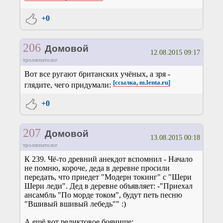
+0
206
Домовой
12.08.2015 09:17
троллепатолог
Вот все ругают британских учёных, а зря -
[ссылка, m.lenta.ru]
глядите, чего придумали:
+0
207
Домовой
13.08.2015 00:18
троллепатолог
К 239. Чё-то древний анекдот вспомнил - Начало
не помню, короче, деда в деревне просили
передать, что приедет "Модерн токинг" с "Шери
Шери леди". Дед в деревне объявляет: -"Приехал
ансамбль "По морде током", будут петь песню
"Вшивый вшивый лебедь"" :)
А ещё вот реликтовое боянище: