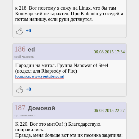
к 218. Вот поэтому я сижу на Linux, что бы там
Кошмарский не тарахтел. Про Kubuntu у соседей я
потом напишу, если руки дотянутся.
+0
186
ed
06.08.2015 17:34
свой человек
Пародии на митол. Группа Nanowar of Steel
(подкол для Rhapsody of Fire)
[ссылка, www.youtube.com]
+0
187
Домовой
06.08.2015 22:27
троллепатолог
К 220. Вот это митОл! :) Благодарствую,
понравились.
Правда, меня больще вот эта их песенка зацепила: