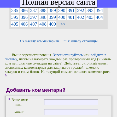
375
376
377
378
379
380
381
382
383
384
385
386
387
388
389
390
391
392
393
394
395
396
397
398
399
400
401
402
403
404
405
406
407
408
409
>>
↑ к началу комментариев
↑↑ к началу страницы
Вы не зарегистрированы.
Зарегистрируйтесь
или
войдите в
систему
, чтобы не набирать каждый раз проверочный код (и иметь
другие приятные функции на сайте). Действует суточный лимит
анонимных комментариев для защиты от троллей, школоло-
хакеров и спам-ботов. На текущий момент осталось комментариев:
9
.
Добавить комментарий
*
Ваше имя/
ник:
E-mail: