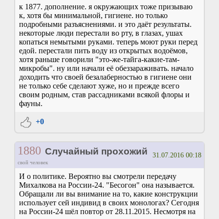
к 1877. дополнение. я окружающих тоже призываю
к, хотя бы минимальной, гигиене. но только
подробными разъяснениями. и это даёт результаты.
некоторые люди перестали во рту, в глазах, ушах
копаться немытыми руками. теперь моют руки перед
едой. перестали пить воду из открытых водоёмов,
хотя раньше говорили "это-же-тайга-какие-там-
микробы". ну или начали её обеззараживать. начало
доходить что своей безалаберностью в гигиене они
не только себе сделают хуже, но и прежде всего
своим родным, став рассадниками всякой флоры и
фауны.
+0
1880
Случайный прохожий
31.07.2016 00:18
свой человек
И о политике. Вероятно вы смотрели передачу
Михалкова на России-24. "Бесогон" она называется.
Обращали ли вы внимание на то, какие конструкции
использует сей индивид в своих монологах? Сегодня
на России-24 шёл повтор от 28.11.2015. Несмотря на