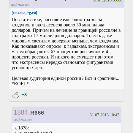
31.07.2016 09:00
свой человек
[ссылка, rg.ru]
По статистике, россияне ежегодно тратят на
колдунов и экстрасенсов около 30 миллиарда
долларов. Причем на лечение за границей россияне в
год тратят 17 миллиардов долларов. То есть даже
мировым светилам доверяют меньше, чем колдунам.
Как показывают опросы, к гадалкам, экстрасенсам и
магам обращаются 67 процентов россиянок и 4
процента россиян. И никого не смущает при этом,
что экстрасенсы нередко становятся фигурантами
уголовных дел.
Целевая аудитория единой россии? Вот и срастили...
*ROFL*
+3
1884
R666
31.07.2016 10:43
свой человек
к 1878: