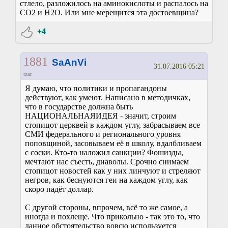
стлело, разложилось на аминокислоты и распалось на
СО2 и Н2О. Или мне мерещится эта достоевщина?
+4
1881
SaAnVi
31.07.2016 05:21
tzar
Я думаю, что политики и пропагандоны
действуют, как умеют. Написано в методичках,
что в государстве должна быть
НАЦИОНАЛЬНАЯИДЕЯ - значит, строим
стопицот церквей в каждом углу, забрасываем все
СМИ федерального и регионального уровня
поповщиной, засовываем её в школу, вдалбливаем
с соски. Кто-то наложил санкции? Фошизды,
мечтают нас съесть, диаволы. Срочно снимаем
стопицот новостей как у них линчуют и стреляют
негров, как беснуются геи на каждом углу, как
скоро падёт доллар.
С другой стороны, впрочем, всё то же самое, а
иногда и похлеще. Что прикольно - так это то, что
данное обстоятельство вовсю используется