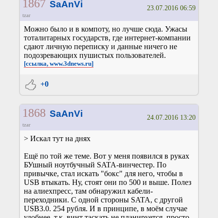
1867
SaAnVi
23.07.2016 06:59
tzar
Можно было и в компоту, но лучше сюда. Ужасы
тоталитарных государств, где интернет-компании
сдают личную переписку и данные ничего не
подозревающих пушистых пользователей.
[ссылка, www.3dnews.ru]
+0
1868
SaAnVi
24.07.2016 13:20
tzar
> Искал тут на днях
Ещё по той же теме. Вот у меня появился в руках
БУшный ноутбучный SATA-винчестер. По
привычке, стал искать "бокс" для него, чтобы в
USB втыкать. Ну, стоят они по 500 и выше. Полез
на алиехпресс, там обнаружил кабели-
переходники. С одной стороны SATA, с другой
USB3.0. 254 рубля. И в принципе, в моём случае
удобнее, т.к. винт таскать не планируется, просто