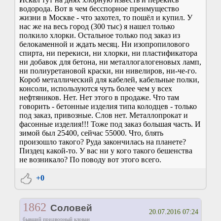
водорода. Вот в чем бесспорное преимущество
жизни в Москве - что захотел, то пошёл и купил. У
нас же на весь город (300 тыс) я нашел только
полкило хлорки. Остальное только под заказ из
белокаменной и ждать месяц. Ни изопропилового
спирта, ни перекиси, ни хлорки, ни пластификатора
ни добавок для бетона, ни металлогалогеновых ламп,
ни полиуретановой краски, ни нивелиров, ни-че-го.
Короб металлический для кабелей, кабельные полки,
консоли, используются чуть более чем у всех
нефтяников. Нет. Нет этого в продаже. Что там
говорить - бетонные изделия типа колодцев - только
под заказ, привозные. Слов нет. Металлопрокат и
фасонные изделия!!! Тоже под заказ большая часть. И
зимой был 25400, сейчас 55000. Что, блять
произошло такого? Руда закончилась на планете?
Пиздец какой-то. У вас ни у кого такого бешенства
не возникало? По поводу вот этого всего.
+0
1862
Соловей
20.07.2016 07:24
бывший придворный клован