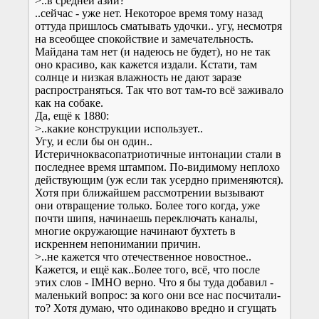
>..в средней азии?
..сейчас - уже нет. Некоторое время тому назад
оттуда пришлось сматывать удочки.. угу, несмотря
на всеобщее спокойствие и замечательность.
Майдана там нет (и надеюсь не будет), но не так
оно красиво, как кажется издали. Кстати, там
солнце и низкая влажность не дают заразе
распространяться. Так что вот там-то всё заживало
как на собаке.
Да, ещё к 1880:
>..какие конструкции использует..
Угу, и если бы он один..
Истеричноквасопатриотичные интонации стали в
последнее время штампом. По-видимому неплохо
действующим (уж если так усердно применяются).
Хотя при ближайшем рассмотрении вызывают
они отвращение только. Более того когда, уже
почти шипя, начинаешь переключать каналы,
многие окружающие начинают бухтеть в
искреннем непонимании причин.
>..не кажется что отечественное новостное..
Кажется, и ещё как..Более того, всё, что после
этих слов - IMHO верно. Что я бы туда добавил -
маленький вопрос: за кого они все нас посчитали-
то? Хотя думаю, что одинаково вредно и сгущать