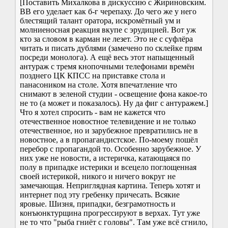
[Поставить Михалкова в дискуссию с Жириновским.
ВВ его уделает как б-г черепаху. До чего же у него
блестящий талант оратора, искромётный ум и
молниеносная реакция вкупе с эрудицией. Вот уж
кто за словом в карман не лезет. Это не с суфлёра
читать и писать дублями (замечено по склейке прям
посреди монолога). А ещё весь этот напыщенный
антураж с тремя кнопочными телефонами времён
позднего ЦК КПСС на приставке стола и
панасоником на столе. Хотя впечатление что
снимают в зеленой студии - освещение фона какое-то
не то (а может и показалось). Ну да фиг с антуражем.]
Что я хотел спросить - вам не кажется что
отечественное новостное телевидение и не только
отечественное, но и зарубежное превратились не в
новостное, а в пропагандистское. По-моему пошёл
перебор с пропагандой то. Особенно зарубежное. У
них уже не новости, а истеричка, катающаяся по
полу в припадке истерики и всецело поглощенная
своей истерикой, никого и ничего вокруг не
замечающая. Неприглядная картина. Теперь хотят и
интернет под эту гребенку причесать. Всякие
яровые. Шизня, припадки, безграмотность и
конъюнктурщина прогрессируют в верхах. Тут уже
не то что "рыба гниёт с головы". Там уже всё сгнило,