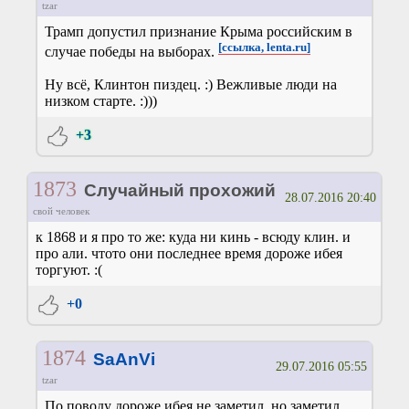
tzar
Трамп допустил признание Крыма российским в
[ссылка, lenta.ru]
случае победы на выборах.
Ну всё, Клинтон пиздец. :) Вежливые люди на
низком старте. :)))
+3
1873
Случайный прохожий
28.07.2016 20:40
свой человек
к 1868 и я про то же: куда ни кинь - всюду клин. и
про али. чтото они последнее время дороже ибея
торгуют. :(
+0
1874
SaAnVi
29.07.2016 05:55
tzar
По поводу дороже ибея не заметил, но заметил