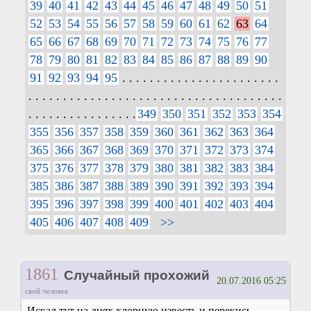
39
40
41
42
43
44
45
46
47
48
49
50
51
52
53
54
55
56
57
58
59
60
61
62
63
64
65
66
67
68
69
70
71
72
73
74
75
76
77
78
79
80
81
82
83
84
85
86
87
88
89
90
91
92
93
94
95
. . . . . . . . . . . . . . . . . . . . . . .
. . . . . . . . . . . . . . . . . . . . . . . . . . . . . . . . . . . . .
. . . . . . . . . . . . . . . .
349
350
351
352
353
354
355
356
357
358
359
360
361
362
363
364
365
366
367
368
369
370
371
372
373
374
375
376
377
378
379
380
381
382
383
384
385
386
387
388
389
390
391
392
393
394
395
396
397
398
399
400
401
402
403
404
405
406
407
408
409
>>
1861
Случайный прохожий
20.07.2016 05:25
свой человек
Искал тут на днях хлорную известь и перекись