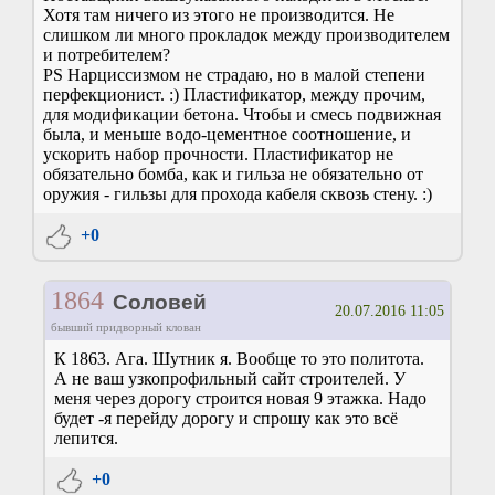
Хотя там ничего из этого не производится. Не
слишком ли много прокладок между производителем
и потребителем?
PS Нарциссизмом не страдаю, но в малой степени
перфекционист. :) Пластификатор, между прочим,
для модификации бетона. Чтобы и смесь подвижная
была, и меньше водо-цементное соотношение, и
ускорить набор прочности. Пластификатор не
обязательно бомба, как и гильза не обязательно от
оружия - гильзы для прохода кабеля сквозь стену. :)
+0
1864
Соловей
20.07.2016 11:05
бывший придворный клован
К 1863. Ага. Шутник я. Вообще то это политота.
А не ваш узкопрофильный сайт строителей. У
меня через дорогу строится новая 9 этажка. Надо
будет -я перейду дорогу и спрошу как это всё
лепится.
+0