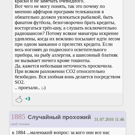
краски и не замечать очевидного.
Вот чего не могу понять, так это почему по
мнению аффтаров программ телеканалов я
обязательно должен увлекаться рыбалкой, быть
фанатом футбола, безоговорочно брать кредиты,
восторгаться трёп-шоу, а слушать исключительно
радиошансон? Потому всякие манагеры искренне
удивлены, когда их вежливо посылают идти лесом
при одном заикании о прелестях кредита. Если
весь ногомяч до подвесного осветительного
прибора, на рыбу аллергия, а шансонный блатняк
не вызывает ничего кроме тошноты.
Да, кажется небольшая неточность проскочила.
При всяком разложении СО2 относительно
безобидно. Вся злобная вонь делается посредством
SO2.
.. проехали.. ;-)
+3
1885
Случайный прохожий
31.07.2016 11:46
свой человек
к 1884 ...маленький вопрос: за кого они все нас