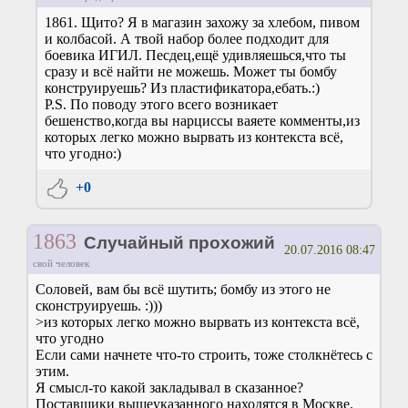
1861. Щито? Я в магазин захожу за хлебом, пивом
и колбасой. А твой набор более подходит для
боевика ИГИЛ. Песдец,ещё удивляешься,что ты
сразу и всё найти не можешь. Может ты бомбу
конструируешь? Из пластификатора,ебать.:)
P.S. По поводу этого всего возникает
бешенство,когда вы нарциссы ваяете комменты,из
которых легко можно вырвать из контекста всё,
что угодно:)
+0
1863
Случайный прохожий
20.07.2016 08:47
свой человек
Соловей, вам бы всё шутить; бомбу из этого не
сконструируешь. :)))
>из которых легко можно вырвать из контекста всё,
что угодно
Если сами начнете что-то строить, тоже столкнётесь с
этим.
Я смысл-то какой закладывал в сказанное?
Поставщики вышеуказанного находятся в Москве.