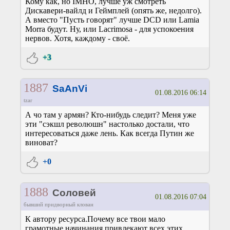
Кому как, но IMHO, лучше уж смотреть
Дискавери-вайлд и Геймплей (опять же, недолго).
А вместо "Пусть говорят" лучше DCD или Lamia
Morra будут. Ну, или Lacrimosa - для успокоения
нервов. Хотя, каждому - своё.
+3
1887
SaAnVi
01.08.2016 06:14
tzar
А чо там у армян? Кто-нибудь следит? Меня уже
эти "сэкшл революшн" настолько достали, что
интересоваться даже лень. Как всегда Путин же
виноват?
+0
1888
Соловей
01.08.2016 07:04
бывший придворный клован
К автору ресурса.Почему все твои мало
грамотные начинания привлекают всех этих