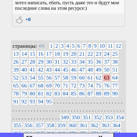
хотел написать, ебать, пусть даже это и будут мои
последние слова на этом ресурсе:)
+0
страницы:
<<
1
2
3
4
5
6
7
8
9
10
11
12
13
14
15
16
17
18
19
20
21
22
23
24
25
26
27
28
29
30
31
32
33
34
35
36
37
38
39
40
41
42
43
44
45
46
47
48
49
50
51
52
53
54
55
56
57
58
59
60
61
62
63
64
65
66
67
68
69
70
71
72
73
74
75
76
77
78
79
80
81
82
83
84
85
86
87
88
89
90
91
92
93
94
95
. . . . . . . . . . . . . . . . . . . . . . .
. . . . . . . . . . . . . . . . . . . . . . . . . . . . . . . . . . . . .
. . . . . . . . . . . . . . . .
349
350
351
352
353
354
355
356
357
358
359
360
361
362
363
364
365
366
367
368
369
370
371
372
373
374