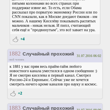
пятыми колоннами во всех странах при
поддержке извне же. То есть, если Обама
рассказал про порватую экономику России или по
CNN показали, как в Москве доедают ёжиков - им
можно. А нашему Киселёву показывать распятых
мальчиков - никак нельзя. И пипл, считающий
себя ещё и "продвинутым", это всё хавает на ура.
+4
1882
Случайный прохожий
31.07.2016 06:02
свой человек
к 1881 у вас прям весь прайм-тайм любого
новостного канала уместился в одном сообщении :)
Я не смотрю киселева и первый канал. Смотрел
Россию-24 и Евроньюс. Сейчас уже не хочется
смотреть ничего кроме каналов про науку и космос.
+2
1883
Случайный прохожий