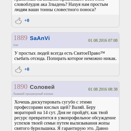
словоблудов ака Злыдень? Нахуя нам простым
людям ваши тонны словестного поноса?
+0
1889
SaAnVi
01.08.2016 07:08
tzar
У простых людей всегда есть СвятоеПраво™
съебать отсюда. Попирать которое неможно никак.
+0
1890
Соловей
01.08.2016 08:38
бывший придворный клован
Хочешь дискутировать сугубо с этими
профессорами кислых щей? Валяй. Беру
мораторий на 14 сут. Дня не пройдёт, как твой
ресурс превратится в узкопрофильное обсуждение
успехов твоей семьи путем вылизывания жопы
святого бурильшика. Я гарантирую это. Давно