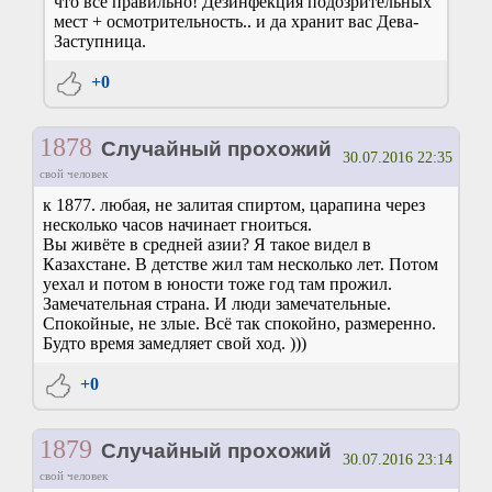
что все правильно! Дезинфекция подозрительных
мест + осмотрительность.. и да хранит вас Дева-
Заступница.
+0
1878
Случайный прохожий
30.07.2016 22:35
свой человек
к 1877. любая, не залитая спиртом, царапина через
несколько часов начинает гноиться.
Вы живёте в средней азии? Я такое видел в
Казахстане. В детстве жил там несколько лет. Потом
уехал и потом в юности тоже год там прожил.
Замечательная страна. И люди замечательные.
Спокойные, не злые. Всё так спокойно, размеренно.
Будто время замедляет свой ход. )))
+0
1879
Случайный прохожий
30.07.2016 23:14
свой человек