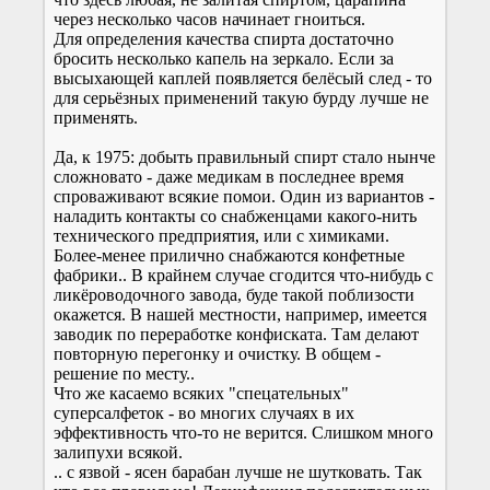
через несколько часов начинает гноиться.
Для определения качества спирта достаточно
бросить несколько капель на зеркало. Если за
высыхающей каплей появляется белёсый след - то
для серьёзных применений такую бурду лучше не
применять.
Да, к 1975: добыть правильный спирт стало нынче
сложновато - даже медикам в последнее время
спроваживают всякие помои. Один из вариантов -
наладить контакты со снабженцами какого-нить
технического предприятия, или с химиками.
Более-менее прилично снабжаются конфетные
фабрики.. В крайнем случае сгодится что-нибудь с
ликёроводочного завода, буде такой поблизости
окажется. В нашей местности, например, имеется
заводик по переработке конфиската. Там делают
повторную перегонку и очистку. В общем -
решение по месту..
Что же касаемо всяких "спецательных"
суперсалфеток - во многих случаях в их
эффективность что-то не верится. Слишком много
залипухи всякой.
.. с язвой - ясен барабан лучше не шутковать. Так