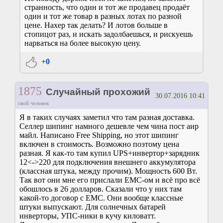
странность, что один и тот же продавец продаёт
один и тот же товар в разных лотах по разной
цене. Нахер так делать? И лотов больше в
стопицот раз, и искать задолбаешься, и рискуешь
нарваться на более высокую цену.
+0
1875
Случайный прохожий
30.07.2016 10:41
свой человек
Я в таких случаях заметил что там разная доставка.
Селлер шипинг намного дешевле чем чина пост аир
майл. Написано Free Shipping, но этот шипинг
включен в стоимость. Возможно поэтому цена
разная. Я как-то там купил UPS+инвертор+зарядник
12<->220 для подключения внешнего аккумулятора
(классная штука, между прочим). Мощность 600 Вт.
Так вот они мне его прислали ЕМС-ом и всё про всё
обошлось в 26 долларов. Сказали что у них там
какой-то договор с ЕМС. Они вообще классные
штуки выпускают. Для солнечных батарей
инверторы, УПС-ники в кучу киловатт.