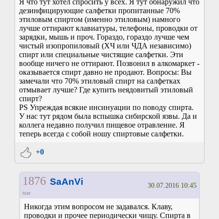
Я что тут хотел спросить у всех. Я тут обнаружил что
дезинфицирующие салфетки пропитанные 70%
этиловым спиртом (именно этиловым) намного
лучше оттирают клавиатуры, телефоны, проводки от
зарядки, мышь и проч. Гораздо, гораздо лучше чем
чистый изопропиловый (ХЧ или ЧДА независимо)
спирт или специальные чистящие салфетки. Эти
вообще ничего не оттирают. Позвонил в алкомаркет -
оказывается спирт давно не продают. Вопросы: Вы
замечали что 70% этиловый спирт на салфетках
отмывает лучше? Где купить неядовитый этиловый
спирт?
PS Упреждая всякие инсинуации по поводу спирта.
У нас тут рядом была вспышка сибирской язвы. Да и
коллега недавно получил пищевое отравление. Я
теперь всегда с собой ношу спиртовые салфетки.
+0
1876
SaAnVi
30.07.2016 10:45
tzar
Никогда этим вопросом не задавался. Клаву,
проводки и прочее периодически чищу. Спирта в