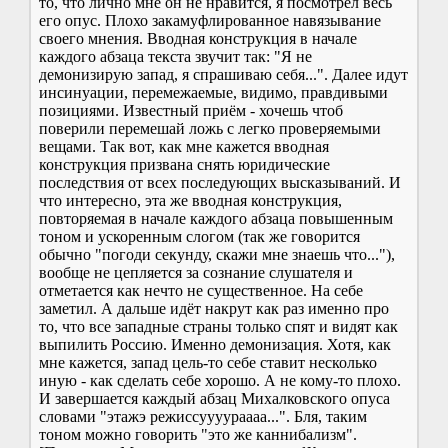
то, что лично мне он не нравится, я посмотрел весь
его опус. Плохо закамуфлированное навязывание
своего мнения. Вводная конструкция в начале
каждого абзаца текста звучит так: "Я не
демонизирую запад, я спрашиваю себя...". Далее идут
инсинуации, перемежаемые, видимо, правдивыми
позициями. Известный приём - хочешь чтоб
поверили перемешай ложь с легко проверяемыми
вещами. Так вот, как мне кажется вводная
конструкция призвана снять юридические
последствия от всех последующих высказываний. И
что интересно, эта же вводная конструкция,
повторяемая в начале каждого абзаца повышенным
тоном и ускоренным слогом (так же говорится
обычно "погоди секунду, скажи мне знаешь что..."),
вообще не цепляется за сознание слушателя и
отметается как нечто не существенное. На себе
заметил. А дальше идёт накрут как раз именно про
то, что все западные страны только спят и видят как
выпилить Россию. Именно демонизация. Хотя, как
мне кажется, запад цель-то себе ставит несколько
иную - как сделать себе хорошо. А не кому-то плохо.
И завершается каждый абзац Михалковского опуса
словами "этажэ режиссуууураааа...". Бля, таким
тоном можно говорить "это же каннибализм".