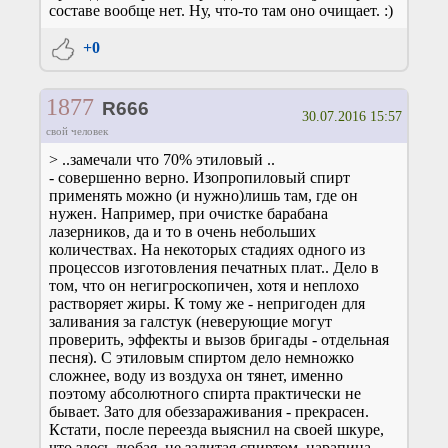
составе вообще нет. Ну, что-то там оно очищает. :)
+0
1877
R666
30.07.2016 15:57
свой человек
> ..замечали что 70% этиловый ..
- совершенно верно. Изопропиловый спирт
применять можно (и нужно)лишь там, где он
нужен. Например, при очистке барабана
лазерников, да и то в очень небольших
количествах. На некоторых стадиях одного из
процессов изготовления печатных плат.. Дело в
том, что он негигроскопичен, хотя и неплохо
растворяет жиры. К тому же - непригоден для
заливания за галстук (неверующие могут
проверить, эффекты и вызов бригады - отдельная
песня). С этиловым спиртом дело немножко
сложнее, воду из воздуха он тянет, именно
поэтому абсолютного спирта практически не
бывает. Зато для обеззараживания - прекрасен.
Кстати, после переезда выяснил на своей шкуре,
что здесь любая, не залитая спиртом, царапина