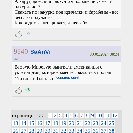
А вдруг, да если и "лозунгам больше лет, чем" и
накурились?
Скакать по накурке под кричалки и барабаны - все
веселее получается.
Как видим - вштыривает, и неслабо.
+0
9840
SaAnVi
09.05.2024 08:34
tzar
Вторую Мировую выиграли американцы с
украинцами, которые вместе сражались против
[ссылка, t.me]
Сталина и Гитлера.
+3
страницы:
<<
1
2
3
4
5
6
7
8
9
10
11
12
13
14
15
16
17
18
19
20
21
22
23
24
25
26
27
28
29
30
31
32
33
34
35
36
37
38