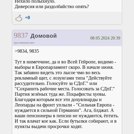
Нехило полыхнуло.
Диверсия или раздолбайство опять?
+0
9837
Домовой
08.05.2024 20:39
троллепатолог
>9834, 9835
Тут в нимеччине, да и во Всей Гейропе, видимо -
выборы в Европарламент скоро. В начале июня.
Так забавно видеть это лысое чмо во весь
рекламный щит, с лозунгами типа "Действуйте
рассудительно. Голосуйте за СДпГ." или
"Сохранить рабочие места. Голосовать за СДпГ."
Партия зелёных туда же. Поцыфисты хуевы.
Благодаря которым все эти дохуялиарды и
Леопарды на фронт уплыли - "Сильная Европа -
нуждается в сильной Германии". Ага, блджат. А
ваши пенсионеры в пенсии не нуждаются, ёптить.
И так влачат кое как. Если бутылки собирают, и в
пункты выдачи просрочки ходят.