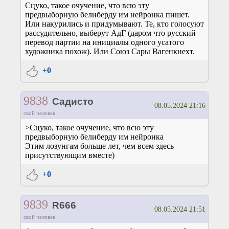
Сцуко, такое очучение, что всю эту
предвыборную белиберду им нейронка пишет.
Или накурились и придумывают. Те, кто голосуют
рассудительно, выберут АдГ (даром что русский
перевод партии на инициалы одного усатого
художника похож). Или Союз Сары Вагенкнехт.
+0
9838
Садисто
08.05.2024 21:16
свой человек
>Сцуко, такое очучение, что всю эту
предвыборную белиберду им нейронка
Этим лозунгам больше лет, чем всем здесь
присутствующим вместе)
+0
9839
R666
08.05.2024 21:51
свой человек