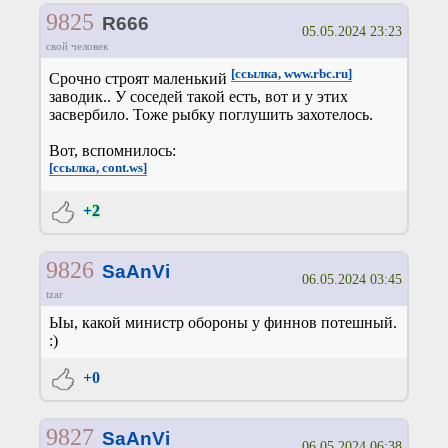
9825
R666
05.05.2024 23:23
свой человек
[ссылка, www.rbc.ru]
Срочно строят маленький
заводик.. У соседей такой есть, вот и у этих
засвербило. Тоже рыбку поглушить захотелось.
Вот, вспомнилось:
[ссылка, cont.ws]
+2
9826
SaAnVi
06.05.2024 03:45
tzar
Ыы, какой министр обороны у финнов потешный.
:)
+0
9827
SaAnVi
06.05.2024 06:38