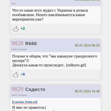
tzar
Что-то наши всех мудил с Украины в розыск
пообъявляли. Нешто наклёвываются какие
мероприятия уже?
+2
9828
R666
06.05.2024 06:56
свой человек
Похоже в общем, что "мы накануне грандиозного
шухера"©
Движуха какая-то происходит.. [rolleyes.gif]
+0
9829
Садисто
06.05.2024 10:48
свой человек
[ссылка, lenta.ru]
И мне не нравится.(