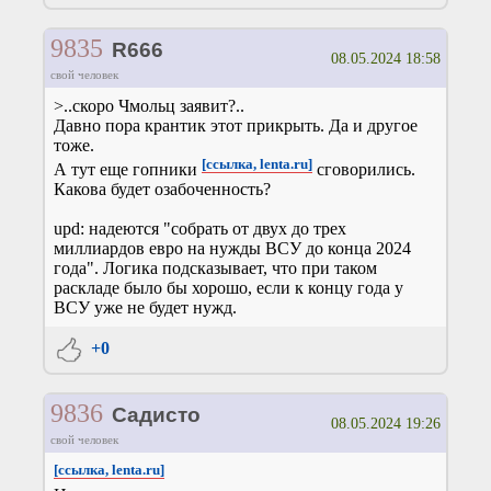
9835
R666
08.05.2024 18:58
свой человек
>..скоро Чмольц заявит?..
Давно пора крантик этот прикрыть. Да и другое
тоже.
[ссылка, lenta.ru]
А тут еще гопники
сговорились.
Какова будет озабоченность?
upd: надеются "собрать от двух до трех
миллиардов евро на нужды ВСУ до конца 2024
года". Логика подсказывает, что при таком
раскладе было бы хорошо, если к концу года у
ВСУ уже не будет нужд.
+0
9836
Садисто
08.05.2024 19:26
свой человек
[ссылка, lenta.ru]