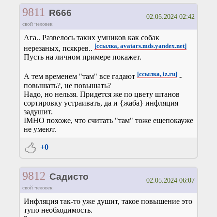
9811
R666
02.05.2024 02:42
свой человек
Ага.. Развелось таких умников как собак
[ссылка, avatars.mds.yandex.net]
нерезаных, псякрев..
Пусть на личном примере покажет.
[ссылка, iz.ru]
А тем временем "там" все гадают
-
повышать?, не повышать?
Надо, но нельзя. Придется же по цвету штанов
сортировку устраивать, да и {жаба} инфляция
задушит.
IMHO похоже, что считать "там" тоже ещепокауже
не умеют.
+0
9812
Садисто
02.05.2024 06:07
свой человек
Инфляция так-то уже душит, такое повышение это
тупо необходимость.