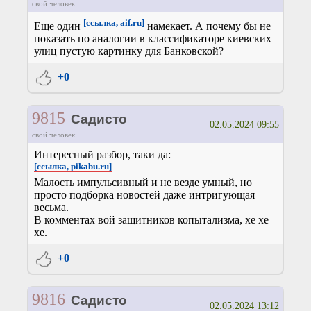
свой человек
[ссылка, aif.ru]
Еще один
намекает. А почему бы не
показать по аналогии в классификаторе киевских
улиц пустую картинку для Банковской?
+0
9815
Садисто
02.05.2024 09:55
свой человек
Интересный разбор, таки да:
[ссылка, pikabu.ru]
Малость импульсивный и не везде умный, но
просто подборка новостей даже интригующая
весьма.
В комментах вой защитников копытализма, хе хе
хе.
+0
9816
Садисто
02.05.2024 13:12