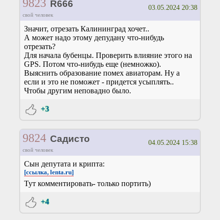
9823
R666
03.05.2024 20:38
свой человек
Значит, отрезать Калининград хочет..
А может надо этому депудану что-нибудь
отрезать?
Для начала бубенцы. Проверить влияние этого на
GPS. Потом что-нибудь еще (немножко).
Выяснить образование помех авиаторам. Ну а
если и это не поможет - придется усыплять..
Чтобы другим неповадно было.
+3
9824
Садисто
04.05.2024 15:38
свой человек
Сын депутата и крипта:
[ссылка, lenta.ru]
Тут комментировать- только портить)
+4