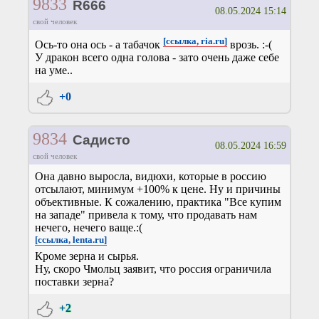
9833
R666
08.05.2024 15:14
свой человек
[ссылка, ria.ru]
Ось-то она ось - а табачок
врозь. :-(
У дракон всего одна голова - зато очень даже себе
на уме..
+0
9834
Садисто
08.05.2024 16:59
свой человек
Она давно выросла, видюхи, которые в россию
отсылают, минимум +100% к цене. Ну и причины
объективные. К сожалению, практика "Все купим
на западе" привела к тому, что продавать нам
нечего, нечего ваще.:(
[ссылка, lenta.ru]
Кроме зерна и сырья.
Ну, скоро Чмольц заявит, что россия ограничила
поставки зерна?
+2