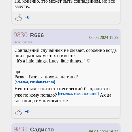
Не, конечно, это может быть совпадением, но все
вместе...
+0
9830
R666
06.05.2024 11:29
свой человек
Совпадений случайных не бывает, особенно когда
они в разных местах и вместе.
"It's a little things, Lucy, little things.." ©
upd:
Разве "Газель" похожа на танк?
[ссылка, russian.rt.com]
Нешто там кто-то стратегический был, или это
[ссылка, russian.rt.com]
уже по кому попало?
Ах да,
заграница им помогает же.
+0
9831
Садисто
06.05.2024 16:22