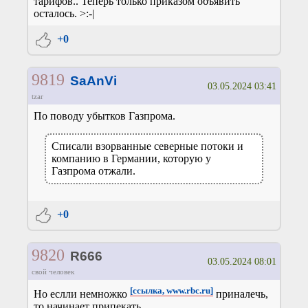
тарифов.. Теперь только приказом объявить
осталось. >:-|
+0
9819
SaAnVi
03.05.2024 03:41
tzar
По поводу убытков Газпрома.
Списали взорванные северные потоки и
компанию в Германии, которую у
Газпрома отжали.
+0
9820
R666
03.05.2024 08:01
свой человек
[ссылка, www.rbc.ru]
Но еслли немножко
приналечь,
то начинает припекать..