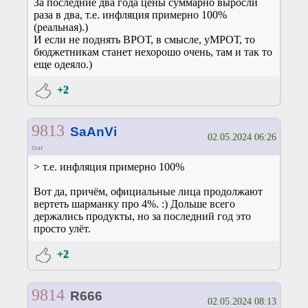
За последние два года цены суммарно выросли
раза в два, т.е. инфляция примерно 100%
(реальная).)
И если не поднять ВРОТ, в смысле, уМРОТ, то
бюджетникам станет нехорошо очень, там и так то
еще одеяло.)
+2
9813
SaAnVi
02.05.2024 06:26
tzar
> т.е. инфляция примерно 100%
Вот да, причём, официальные лица продолжают
вертеть шарманку про 4%. :) Дольше всего
держались продукты, но за последний год это
просто улёт.
+2
9814
R666
02.05.2024 08:13