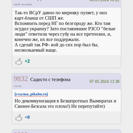
свой человек
Так-то ВСрУ давно по мирняку пуляет, у них
карт-бланш от СШП же.
Вспомнить перед НГ по белгороду же. Кто там
осудил украину? Зато поставившие РЗСО "белые
люди" ответили через губу на все претензии, и,
конечно же, их все поддержали.
А сделай так РФ- вой до сих пор был бы,
несмолкаемый ваще.
+2
9832
Садисто с телефона
07.05.2024 13:38
гость
[ссылка, pikabu.ru]
Но декоммунизация в Безшпротных Вымиратах и
Свинее-Безсала это плохо!) Не перепутайте)
+0