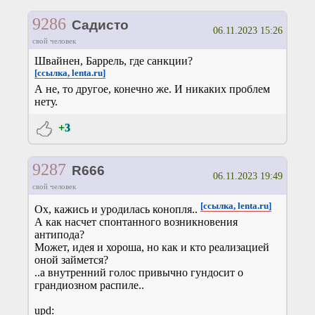
9286
Садисто
06.11.2023 15:26
свой человек
Швайнен, Баррель, где санкции?
[ссылка, lenta.ru]
А не, то другое, конечно же. И никаких проблем
нету.
+3
9287
R666
06.11.2023 19:49
свой человек
[ссылка, lenta.ru]
Ох, кажись и уродилась конопля..
А как насчет спонтанного возникновения
антипода?
Может, идея и хороша, но как и кто реализацией
оной займется?
..а внутренний голос привычно гундосит о
грандиозном распиле..
upd: