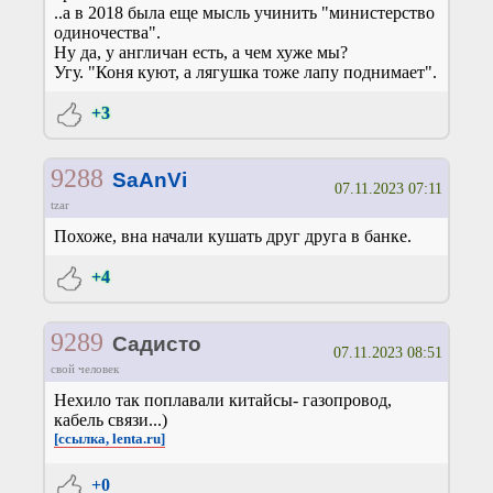
..а в 2018 была еще мысль учинить "министерство
одиночества".
Ну да, у англичан есть, а чем хуже мы?
Угу. "Коня куют, а лягушка тоже лапу поднимает".
+3
9288
SaAnVi
07.11.2023 07:11
tzar
Похоже, вна начали кушать друг друга в банке.
+4
9289
Садисто
07.11.2023 08:51
свой человек
Нехило так поплавали китайсы- газопровод,
кабель связи...)
[ссылка, lenta.ru]
+0