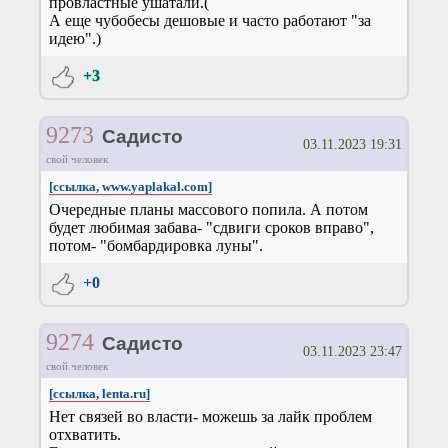
провластные ушатали.(
А еще чубобесы дешовые и часто работают "за
идею".)
+3
9273
Садисто
03.11.2023 19:31
свой человек
[ссылка, www.yaplakal.com]
Очередные планы массового попила. А потом
будет любимая забава- "сдвиги сроков вправо",
потом- "бомбардировка луны".
+0
9274
Садисто
03.11.2023 23:47
свой человек
[ссылка, lenta.ru]
Нет связей во власти- можешь за лайк проблем
отхватить.