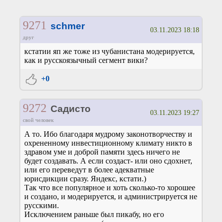
9271
schmer
03.11.2023 18:18
друг
кстатии яп же тоже из чубанистана модерируется,
как и русскоязычный сегмент вики?
+0
9272
Садисто
03.11.2023 19:27
свой человек
А то. Ибо благодаря мудрому законотворчеству и
охрененному инвестиционному климату никто в
здравом уме и доброй памяти здесь ничего не
будет создавать. А если создаст- или оно сдохнет,
или его переведут в более адекватные
юрисдикции сразу. Яндекс, кстати.)
Так что все популярное и хоть сколько-то хорошее
и создано, и модерируется, и администрируется не
русскими.
Исключением раньше был пикабу, но его