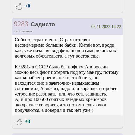
+0
9283
Садисто
05.11.2023 14:22
свой человек
Собсно, страх и есть. Страх потерять
несоизмеримо большие бабки. Китай вот, вроде
как, уже начал вывод финансов из американских
долговых обязательств, а тут восток еще.
К 9281- в СССР было бы пофигу. А в россии
можно весь флот потерять под эту мантру, потому
как кораблестроения не то, чтоб нету, но
находится оно в зачаточно- издыхающем
состоянии.( А значит, надо или корабле- и прочее
-строение развивать, или что есть защищать.
А, и про 100500 сбитых звездных крейсеров
аккуратнее говорить, а то потом неувязочки
получаются, а доверия и так нет уже.(
+3