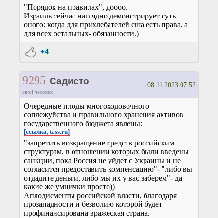
"Порядок на правилах", доооо.
Израиль сейчас наглядно демонстрирует суть
оного: когда для прихлебателей сша есть права, а
для всех остальных- обязанности.)
+4
9295
Садисто
08.11.2023 07:52
свой человек
Очередные плоды многоходовочного
соплежуйства и правильного хранения активов
государственного бюджета явлены:
[ссылка, tass.ru]
"запретить возвращение средств российским
структурам, в отношении которых были введены
санкции, пока Россия не уйдет с Украины и не
согласится предоставить компенсацию"- "либо вы
отдадите деньги, либо мы их у вас заберем"- да
какие же умнички просто))
Аплодисменты российской власти, благодаря
прозападности и безволию которой будет
профинансирована вражеская страна.