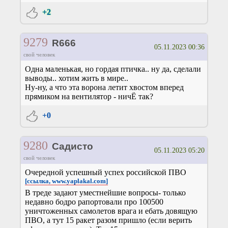
+2
9279
R666
05.11.2023 00:36
свой человек
Одна маленькая, но гордая птичка.. ну да, сделали
выводы.. хотим жить в мире..
Ну-ну, а что эта ворона летит хвостом вперед
прямиком на вентилятор - ничЁ так?
+0
9280
Садисто
05.11.2023 05:20
свой человек
Очередной успешный успех российской ПВО
[ссылка, www.yaplakal.com]
В треде задают уместнейшие вопросы- только
недавно бодро рапортовали про 100500
уничтоженных самолетов врага и ебать довящую
ПВО, а тут 15 ракет разом пришло (если верить