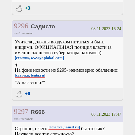
+3
9296
Садисто
08.11.2023 16:24
свой человек
Учителя должны воздухом питаться и быть
нищими. ОФИЦИАЛЬНАЯ позиция власти (а
именно ож целого губернатора пахомова).
[ссылка, www.yaplakal.com]
:(
На фоне новости из 9295- неимоверно обалденно:
[ссылка, lenta.ru]
"А нас за шо?"
+0
9297
R666
08.11.2023 17:47
свой человек
[ссылка, ianed.ru]
Странно, с чего
бы это так?
Неужели все так сложно-то?