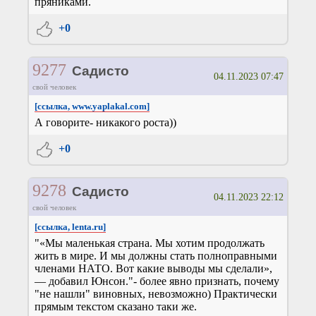
пряниками.
+0
9277
Садисто
04.11.2023 07:47
свой человек
[ссылка, www.yaplakal.com]
А говорите- никакого роста))
+0
9278
Садисто
04.11.2023 22:12
свой человек
[ссылка, lenta.ru]
"«Мы маленькая страна. Мы хотим продолжать
жить в мире. И мы должны стать полноправными
членами НАТО. Вот какие выводы мы сделали»,
— добавил Юнсон."- более явно признать, почему
"не нашли" виновных, невозможно) Практически
прямым текстом сказано таки же.