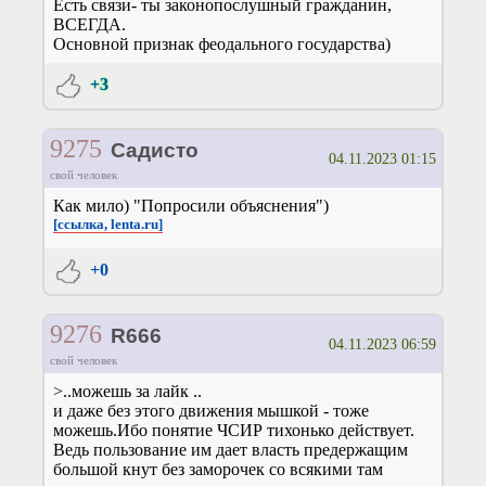
Есть связи- ты законопослушный гражданин,
ВСЕГДА.
Основной признак феодального государства)
+3
9275
Садисто
04.11.2023 01:15
свой человек
Как мило) "Попросили объяснения")
[ссылка, lenta.ru]
+0
9276
R666
04.11.2023 06:59
свой человек
>..можешь за лайк ..
и даже без этого движения мышкой - тоже
можешь.Ибо понятие ЧСИР тихонько действует.
Ведь пользование им дает власть предержащим
большой кнут без заморочек со всякими там