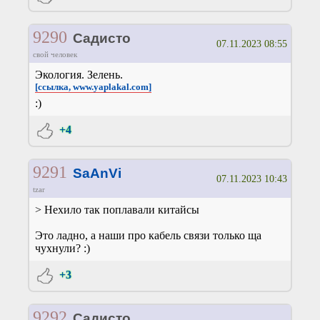
9290
Садисто
07.11.2023 08:55
свой человек
Экология. Зелень.
[ссылка, www.yaplakal.com]
:)
+4
9291
SaAnVi
07.11.2023 10:43
tzar
> Нехило так поплавали китайсы
Это ладно, а наши про кабель связи только ща
чухнули? :)
+3
9292
Садисто