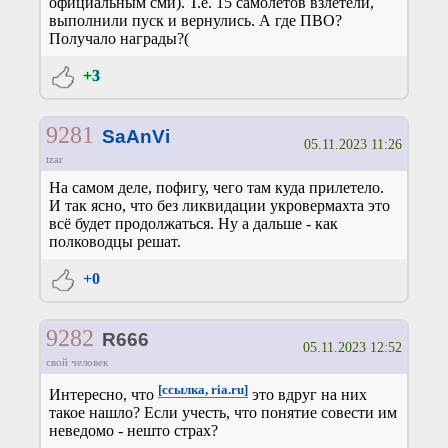
официальным сми). Т.е. 15 самолетов взлетели,
выполнили пуск и вернулись. А где ПВО?
Получало награды?(
+3
9281
SaAnVi
05.11.2023 11:26
tzar
На самом деле, пофигу, чего там куда прилетело.
И так ясно, что без ликвидации укровермахта это
всё будет продолжаться. Ну а дальше - как
полководцы решат.
+0
9282
R666
05.11.2023 12:52
свой человек
[ссылка, ria.ru]
Интересно, что
это вдруг на них
такое нашло? Если учесть, что понятие совести им
неведомо - нешто страх?