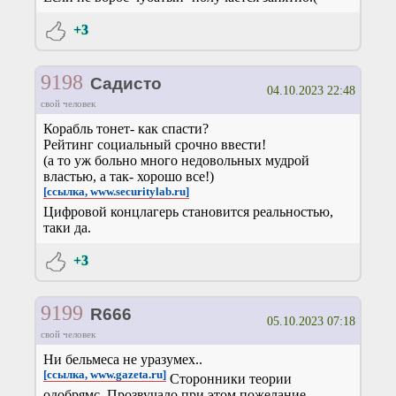
+3
9198
Садисто
04.10.2023 22:48
свой человек
Корабль тонет- как спасти?
Рейтинг социальный срочно ввести!
(а то уж больно много недовольных мудрой
властью, а так- хорошо все!)
[ссылка, www.securitylab.ru]
Цифровой концлагерь становится реальностью,
таки да.
+3
9199
R666
05.10.2023 07:18
свой человек
Ни бельмеса не уразумех..
[ссылка, www.gazeta.ru]
Сторонники теории
одобрямс. Прозвучало при этом пожелание