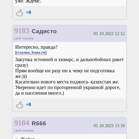
уже. Ждёмс.
+0
9183
Садисто
01.10.2023 12:12
свой человек
Интересно, правда?
[ссылка, lenta.ru]
Закупка эстонией и химарс, и дальнобойных ракет
сразу)
Прям вообще ни разу ни к чему не подготовка
же.)))
Касательно нового места поджога- казахстан же.
Уверенно идет по проторенной украиной дороге,
да и населения много.)
+0
9184
R666
01.10.2023 13:10
свой человек