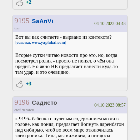
+2
9195
SaAnVi
04.10.2023 04:48
tzar
Вот вы как считаете - вырвано из контекста?
[ссылка, www.yaplakal.com]
Вторые сутки читаю новости про это, но, когда
посмотрел ролик - просто не понял, о чём она
бредит. Но явно НЕ предлагает нанести куда-то
там удар, и это очевидно.
+3
9196
Садисто
04.10.2023 08:57
свой человек
к 9195- бабенка с нулевым содержанием мозга в
голове, как понял, предлагает йопнуть ядренбатон
над сибирью, чтоб во всем мире отключилась
электроника. Типа, мы виживем, а пиндосы