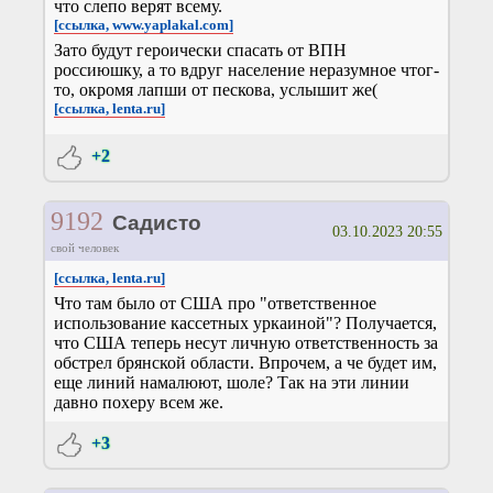
что слепо верят всему.
[ссылка, www.yaplakal.com]
Зато будут героически спасать от ВПН
россиюшку, а то вдруг население неразумное чтог-
то, окромя лапши от пескова, услышит же(
[ссылка, lenta.ru]
+2
9192
Садисто
03.10.2023 20:55
свой человек
[ссылка, lenta.ru]
Что там было от США про "ответственное
использование кассетных уркаиной"? Получается,
что США теперь несут личную ответственность за
обстрел брянской области. Впрочем, а че будет им,
еще линий намалюют, шоле? Так на эти линии
давно похеру всем же.
+3