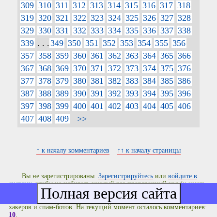
309
310
311
312
313
314
315
316
317
318
319
320
321
322
323
324
325
326
327
328
329
330
331
332
333
334
335
336
337
338
339
. . .
349
350
351
352
353
354
355
356
357
358
359
360
361
362
363
364
365
366
367
368
369
370
371
372
373
374
375
376
377
378
379
380
381
382
383
384
385
386
387
388
389
390
391
392
393
394
395
396
397
398
399
400
401
402
403
404
405
406
407
408
409
>>
↑ к началу комментариев
↑↑ к началу страницы
Вы не зарегистрированы.
Зарегистрируйтесь
или
войдите в
систему
, чтобы не набирать каждый раз проверочный код (и иметь
другие приятные функции на сайте). Действует суточный лимит
анонимных комментариев для защиты от троллей, школоло-
хакеров и спам-ботов. На текущий момент осталось комментариев:
10
.