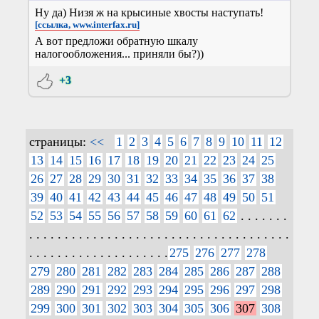
Ну да) Низя ж на крысиные хвосты наступать!
[ссылка, www.interfax.ru]
А вот предложи обратную шкалу
налогообложения... приняли бы?))
+3
страницы:
<<
1
2
3
4
5
6
7
8
9
10
11
12
13
14
15
16
17
18
19
20
21
22
23
24
25
26
27
28
29
30
31
32
33
34
35
36
37
38
39
40
41
42
43
44
45
46
47
48
49
50
51
52
53
54
55
56
57
58
59
60
61
62
. . . . . . .
. . . . . . . . . . . . . . . . . . . . . . . . . . . . . . . . . . . . .
. . . . . . . . . . . . . . . . . . . .
275
276
277
278
279
280
281
282
283
284
285
286
287
288
289
290
291
292
293
294
295
296
297
298
299
300
301
302
303
304
305
306
307
308