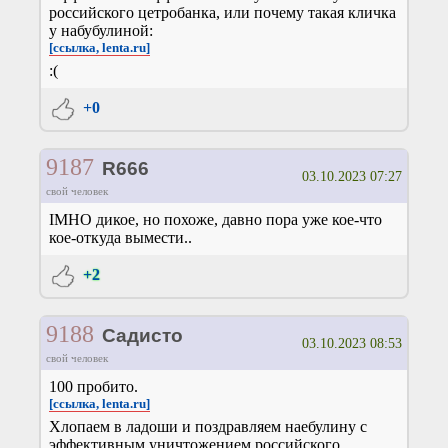
российского цетробанка, или почему такая кличка
у набубулиной:
[ссылка, lenta.ru]
:(
+0
9187
R666
03.10.2023 07:27
свой человек
IMHO дикое, но похоже, давно пора уже кое-что
кое-откуда вымести..
+2
9188
Садисто
03.10.2023 08:53
свой человек
100 пробито.
[ссылка, lenta.ru]
Хлопаем в ладоши и поздравляем наебулину с
эффективным уничтожением российского