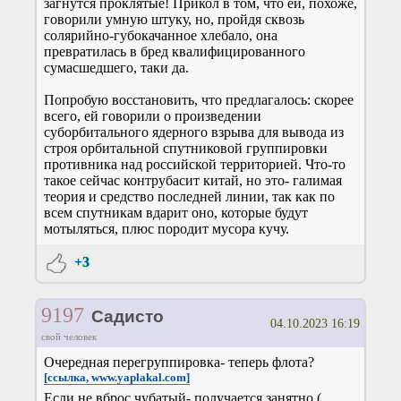
загнутся проклятые! Прикол в том, что ей, похоже,
говорили умную штуку, но, пройдя сквозь
солярийно-губокачанное хлебало, она
превратилась в бред квалифицированного
сумасшедшего, таки да.
Попробую восстановить, что предлагалось: скорее
всего, ей говорили о произведении
суборбитального ядерного взрыва для вывода из
строя орбитальной спутниковой группировки
противника над российской территорией. Что-то
такое сейчас контрубасит китай, но это- галимая
теория и средство последней линии, так как по
всем спутникам вдарит оно, которые будут
мотыляться, плюс породит мусора кучу.
+3
9197
Садисто
04.10.2023 16:19
свой человек
Очередная перегруппировка- теперь флота?
[ссылка, www.yaplakal.com]
Если не вброс чубатый- получается занятно.(