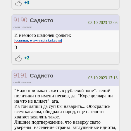
+3
9190
Садисто
03.10.2023 13:05
свой человек
И немного шапочек фольги:
[ссылка, www.yaplakal.com]
:)
+2
9191
Садисто
03.10.2023 17:13
свой человек
"Надо привыкать жить в рублевой зоне"- гений
политики по имени песков, да. "Курс доллара ни
на что не влияет", ага.
Из той лапши да суп бы наварить... Обосрались
всем кагалом, ободрали народ, еще наглости
хватает заявлять такое.
Лишнее подтверждение, что наверху свято
уверены- население страны- заглушенные идиоты,