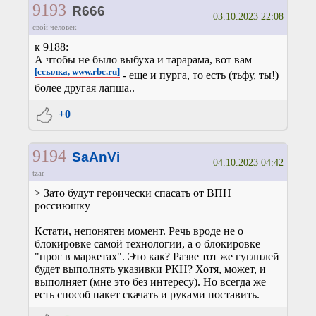
9193
R666
03.10.2023 22:08
свой человек
к 9188:
А чтобы не было выбуха и тарарама, вот вам
[ссылка, www.rbc.ru]
- еще и пурга, то есть (тьфу, ты!)
более другая лапша..
+0
9194
SaAnVi
04.10.2023 04:42
tzar
> Зато будут героически спасать от ВПН
россиюшку
Кстати, непонятен момент. Речь вроде не о
блокировке самой технологии, а о блокировке
"прог в маркетах". Это как? Разве тот же гуглплей
будет выполнять указивки РКН? Хотя, может, и
выполняет (мне это без интересу). Но всегда же
есть способ пакет скачать и руками поставить.