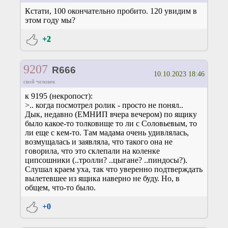
Кстати, 100 окончательно пробито. 120 увидим в
этом году мы?
+2
9207
R666
10.10.2023 18:46
свой человек
к 9195 (некропост):
>.. когда посмотрел ролик - просто не понял..
Дык, недавно (ЕМНИП вчера вечером) по ящику
было какое-то толковище то ли с Соловьевым, то
ли еще с кем-то. Там мадама очень удивлялась,
возмущалась и заявляла, что такого она не
говорила, что это склепали на коленке
ципсошники (..тролли? ..цыгане? ..пиндосы?).
Слушал краем уха, так что уверенно подтверждать
вылетевшее из ящика наверно не буду. Но, в
общем, что-то было.
+0