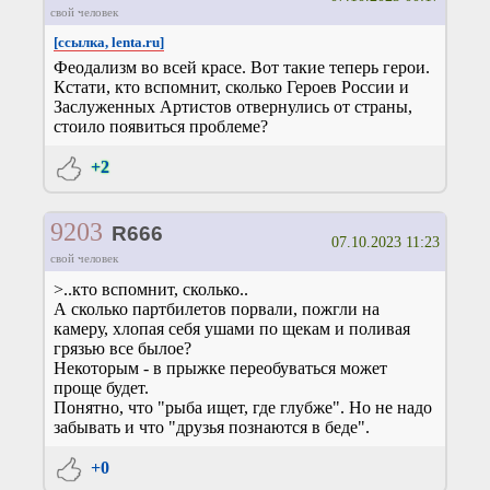
свой человек
[ссылка, lenta.ru]
Феодализм во всей красе. Вот такие теперь герои.
Кстати, кто вспомнит, сколько Героев России и
Заслуженных Артистов отвернулись от страны,
стоило появиться проблеме?
+2
9203
R666
07.10.2023 11:23
свой человек
>..кто вспомнит, сколько..
А сколько партбилетов порвали, пожгли на
камеру, хлопая себя ушами по щекам и поливая
грязью все былое?
Некоторым - в прыжке переобуваться может
проще будет.
Понятно, что "рыба ищет, где глубже". Но не надо
забывать и что "друзья познаются в беде".
+0