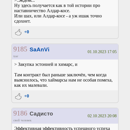
>..Ждёмс..
Ну здесь получается как в той истории про
наставничество Алдар-косе.
Или шах, или Алдар-косе - а уж ишак точно
сдохнет.
+0
9185
SaAnVi
01.10.2023 17:05
tzar
> Закупка эстонией и химарс, и
Там контракт был раньше заключён, чем когда
выяснилось, что хаймарсы нам не особая помеха,
как их малевали.
+0
9186
Садисто
02.10.2023 20:08
свой человек
Эффективная эффективность успешного успеха