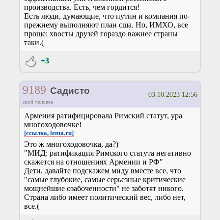
производства. Есть, чем гордится!
Есть люди, думающие, что путин и компания по-
прежнему выполняют план сша. Но, ИМХО, все
проще: хвосты друзей гораздо важнее страны
таки.(
+3
9189
Садисто
03.10.2023 12:56
свой человек
Армения ратифицировала Римский статут, ура
многоходовочке!
[ссылка, lenta.ru]
Это ж многоходовочка, да?)
"МИД: ратификация Римского статута негативно
скажется на отношениях Армении и РФ"
Дети, давайте подскажем миду вместе все, что
"самые глубокие, самые серьезные критические
мощнейшие озабоченности" не заботят никого.
Страна либо имеет политический вес, либо нет,
все.(