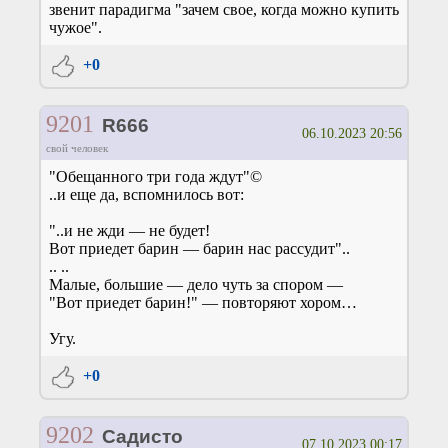
звенит парадигма "зачем свое, когда можно купить
чужое".
+0
9201
R666
06.10.2023 20:56
свой человек
"Обещанного три года ждут"©
..и еще да, вспомнилось вот:
"..и не жди — не будет!
Вот приедет барин — барин нас рассудит"..
.. ..
Малые, большие — дело чуть за спором —
"Вот приедет барин!" — повторяют хором…
Угу.
+0
9202
Садисто
07.10.2023 00:17