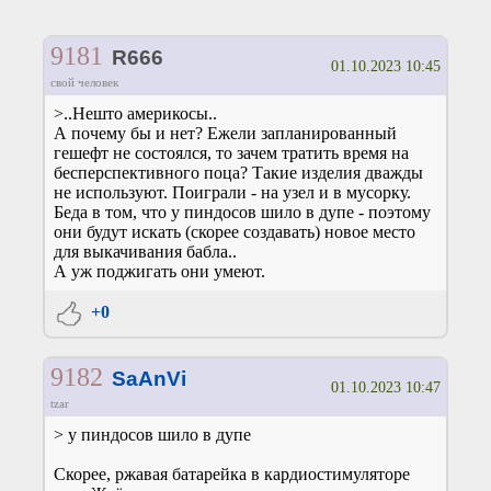
9181
R666
01.10.2023 10:45
свой человек
>..Нешто америкосы..
А почему бы и нет? Ежели запланированный
гешефт не состоялся, то зачем тратить время на
бесперспективного поца? Такие изделия дважды
не используют. Поиграли - на узел и в мусорку.
Беда в том, что у пиндосов шило в дупе - поэтому
они будут искать (скорее создавать) новое место
для выкачивания бабла..
А уж поджигать они умеют.
+0
9182
SaAnVi
01.10.2023 10:47
tzar
> у пиндосов шило в дупе
Скорее, ржавая батарейка в кардиостимуляторе