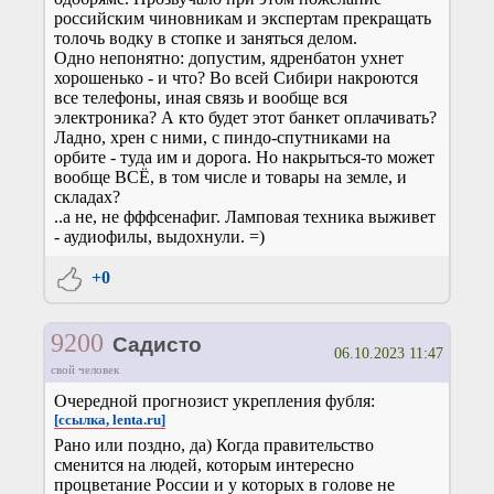
российским чиновникам и экспертам прекращать
толочь водку в стопке и заняться делом.
Одно непонятно: допустим, ядренбатон ухнет
хорошенько - и что? Во всей Сибири накроются
все телефоны, иная связь и вообще вся
электроника? А кто будет этот банкет оплачивать?
Ладно, хрен с ними, с пиндо-спутниками на
орбите - туда им и дорога. Но накрыться-то может
вообще ВСЁ, в том числе и товары на земле, и
складах?
..а не, не фффсенафиг. Ламповая техника выживет
- аудиофилы, выдохнули. =)
+0
9200
Садисто
06.10.2023 11:47
свой человек
Очередной прогнозист укрепления фубля:
[ссылка, lenta.ru]
Рано или поздно, да) Когда правительство
сменится на людей, которым интересно
процветание России и у которых в голове не